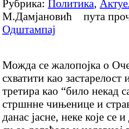
Рубрика:
Политика
,
Актуе
М.Дамјановић пута про
Одштампај
Можда се жалопојка о Оч
схватити као застарелост 
третира као “било некад с
стршнне чињенице и страв
данас јасне, неке које се и