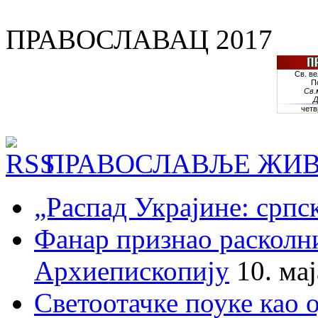
ПРАВОСЛАВАЦ 2017
ПРАВОСЛАВЉЕ ЖИВ
„Распад Украјине: српс
Фанар признао раскол
Архиепископију
10. ма
Светоотачке поуке као 