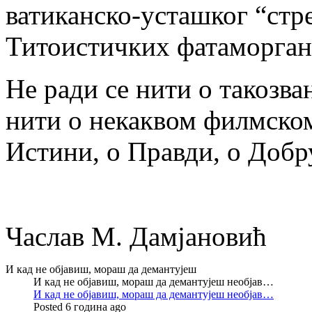
ватиканско-усташког “стр
Титоистичких фатаморг
Не ради се нити о такозв
нити о некаквом филмско
Истини, о Правди, о Доб
Часлав М. Дамјановић
И кад не објавиш, мораш да демантујеш
И кад не објавиш, мораш да демантујеш необјав…
И кад не објавиш, мораш да демантујеш необјав…
Posted 6 година ago