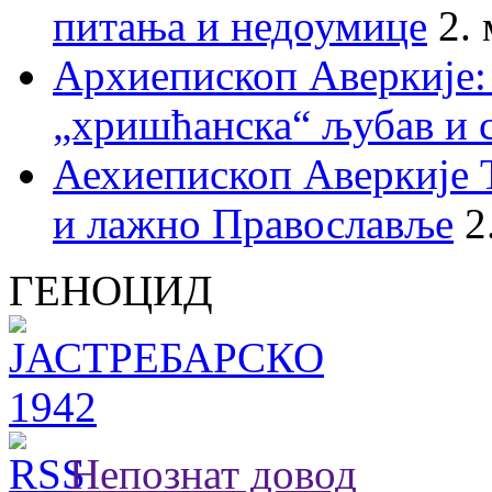
питања и недоумице
2.
Архиепископ Аверкије:
„хришћанска“ љубав и 
Аехиепископ Аверкије 
и лажно Православље
2
ГЕНОЦИД
Непознат довод