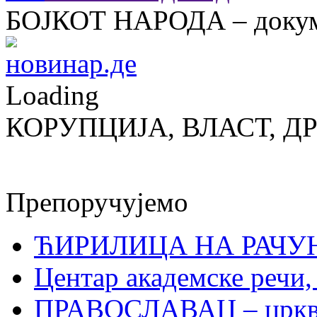
БОЈКОТ НАРОДА – докум
Loading
КОРУПЦИЈА, ВЛАСТ, Д
Препоручујемо
ЋИРИЛИЦА НА РАЧ
Центар академске речи
ПРАВОСЛАВАЦ – црквен