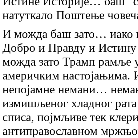
Истине Историје… баш “с
натуткало Поштење човеч
И можда баш зато… иако 
Добро и Правду и Истин
можда зато Трамп рамље 
америчким настојањима. И
непојамне немани… неман
измишљеног хладног рата
списа, појмљиве тек клер
антиправославном мржњо