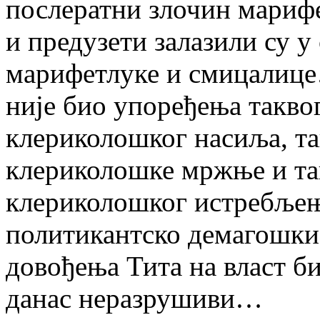
послератни злочин мариф
и предузети залазили су у
марифетлуке и смицалице…
није био упоређења такво
клериколошког насиља, та
клериколошке мржње и та
клериколошког истребљења
политикантско демагошки 
довођења Тита на власт би
данас неразрушиви…