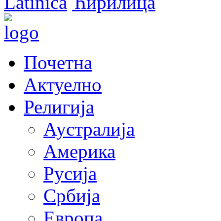
Latinica
Ћирилица
Почетна
Актуелно
Религија
Аустралија
Америка
Русија
Србија
Европа