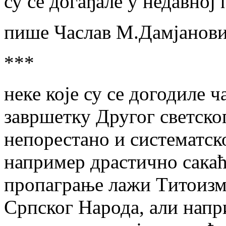
су се догађале у недавној
пише Часлав М.Дамјанови
***
неке које су се догодиле 
завршетку Другог светско
непорестано и систематс
например драстично сакаћ
пропаграње лажи Tитоиз
Српског Народа, али напр