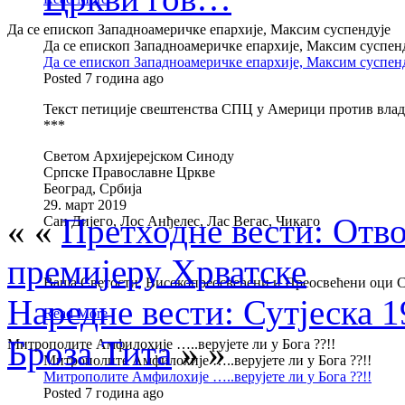
Да се епископ Западноамеричке епархије, Максим суспендује
Да се епископ Западноамеричке епархије, Максим суспен
Да се епископ Западноамеричке епархије, Максим суспен
Posted 7 година ago
Текст петиције свештенства СПЦ у Америци против вла
***
Светом Архијерејском Синоду
Српске Православне Цркве
Београд, Србија
29. март 2019
« «
Претходне вести: Отв
Сан Дијего, Лос Анђелес, Лас Вегас, Чикаго
премијеру Хрватске
Вашa Светости, Високопреосвећени и Преосвећени оци 
Наредне вести: Сутјеска 19
Read More
Броза Тита
» »
Митрополите Амфилохије …..верујете ли у Бога ??!!
Митрополите Амфилохије …..верујете ли у Бога ??!!
Митрополите Амфилохије …..верујете ли у Бога ??!!
Posted 7 година ago