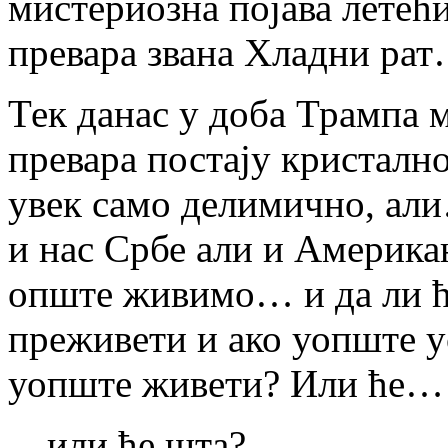
мистериозна појава летећи
превара звана Хладни ра
Тек данас у доба Трампа 
превара постају кристалн
увек само делимично, ал
и нас Србе али и Америка
опште живимо… и да ли 
преживети и ако уопште у
уопште живети? Или ће…
…или ће шта?