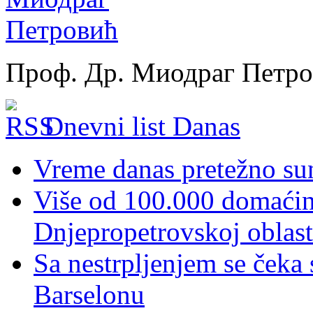
Проф. Др. Миодраг Петр
Dnevni list Danas
Vreme danas pretežno sun
Više od 100.000 domaćins
Dnjepropetrovskoj oblast
Sa nestrpljenjem se čeka
Barselonu