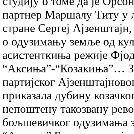
студију о томе да је Орсо
партнер Маршалу Титу у 
стране Сергеј Ајзенштајн
о одузимању земље од кула
асистенткиња режије Фјо
“Аксиња”-“Козакиња”… За
партијског Ајзенштајново
приказала дубину козачко
непоштену такозвану рев
бољшевичког одузимања 