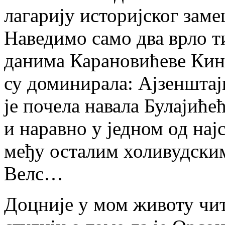
лагарију историјског зам
Наведимо само два врло 
данима Карановићеве Кино
су доминирала: Ајзенштај
је почела навала Булајиће
и наравно у једном од нај
међу осталим холивудским
Велс…
Доцније у мом животу чи