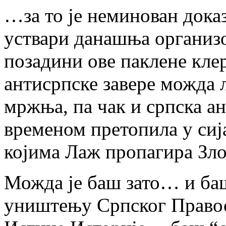
…за то је неминован док
уствари данашња организ
позадини ове паклене кле
антисрпске завере можда 
мржња, па чак и српска а
временом претопила у си
којима Лаж пропагира З
Можда је баш зато… и баш
уништењу Српског Правос