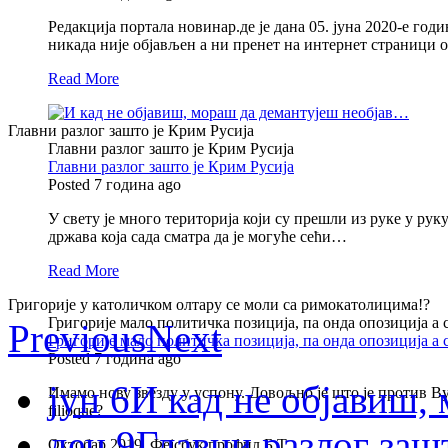
Редакција портала новинар.де је дана 05. јуна 2020-е годи
никада није објављен а ни пренет на интернет страници
Read More
Главни разлог зашто је Крим Русија
Главни разлог зашто је Крим Русија
Главни разлог зашто је Крим Русија
Posted 7 година ago
У свету је много територија који су прешли из руке у ру
држава која сада сматра да је могуће сећи…
Read More
Григорије у католичком олтару се моли са римокатолицима!?
Григорије мало политичка позиција, па онда опозиција а
Previous
Next
Григорије мало политичка позиција, па онда опозиција а
Posted 7 година ago
јун 6
И кад не објавиш
Имамо нову звезду у успону. Довољно је што је против Вуч
filioque?
дец 9
Главни разлог заш
Октобар 2019, Фејсбук профил Б.Т.