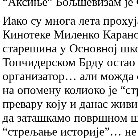
“Аксиње” Бољшевизам је 
Иако су многа лета проху
Кинотеке Миленко Каранов
старешина у Основној шк
Топчидерском Брду остао 
организатор… али можда 
на опомену колиоко је “с
превару коју и данас жив
да заташкамо површном ш
“стрељање историје”… не 