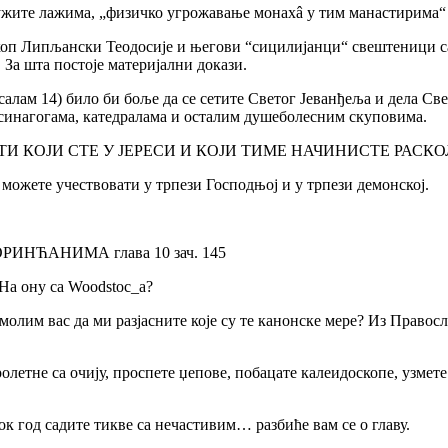
служите лажима, „физичко угрожавање монахâ у тим манастирима“ 
оп Липљански Теодосије и његови “сицилијанци“ свештеници са
За шта постоје материјални докази.
лам 14) било би боље да се сетите Светог Јеванђеља и дела Свет
м синагогама, катедралама и осталим душеболесним скуповима.
 СТЕ ВИ ТИ КОЈИ СТЕ У ЈЕРЕСИ И КОЈИ ТИМЕ НАЧИНИСТЕ РА
можете учествовати у трпези Господњој и у трпези демонској.
ЋАНИМА глава 10 зач. 145
 На ону са Woodstoc_a?
лим вас да ми разјасните које су те канонске мере? Из Правосл
ролетне са очију, проспете џепове, побацате калеидоскопе, узме
док год садите тикве са нечастивим… разбиће вам се о главу.