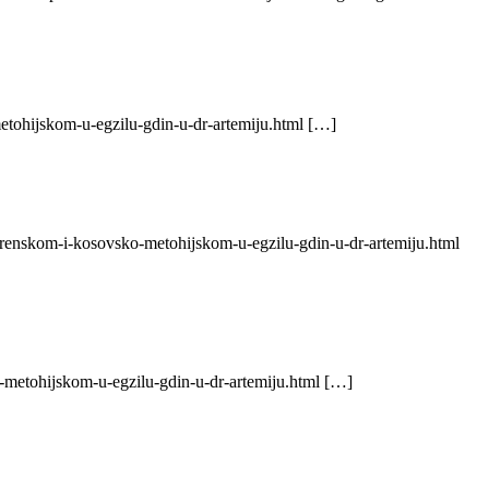
etohijskom-u-egzilu-gdin-u-dr-artemiju.html […]
побегао је у далеку Аустралију где га ни један…
zrenskom-i-kosovsko-metohijskom-u-egzilu-gdin-u-dr-artemiju.html
-metohijskom-u-egzilu-gdin-u-dr-artemiju.html […]
вао је циркусом. На трибини у Загребу владика се јавио за