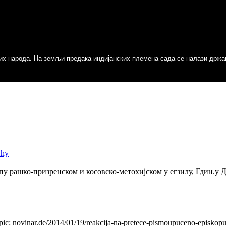
азних народа. На земљи предака индијанских племена сада се налази држа
н…
н…
ићу
кога брига за јавно изговорену хулу на Светог Духа, ријеч бабунску- fili
пу рашко-призренском и косовско-метохијском у егзилу, Гдин.у 
Topic: novinar.de/2014/01/19/reakcija-na-pretece-pismoupuceno-episko