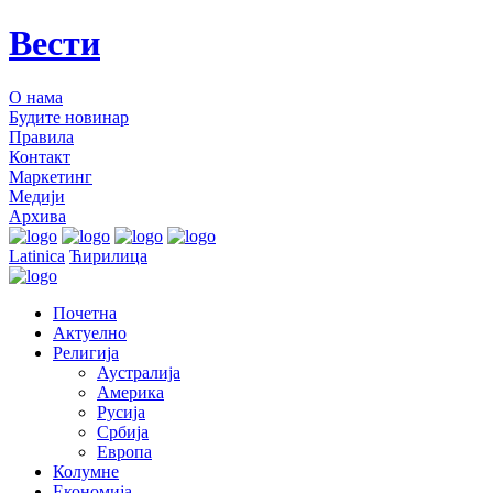
Вести
О нама
Будите новинар
Правила
Контакт
Маркетинг
Медији
Архива
Latinica
Ћирилица
Почетна
Актуелно
Религија
Аустралија
Америка
Русија
Србија
Европа
Колумне
Економија