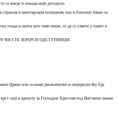
то се нигде и никада није догодило.
 страном и шиптарском полициом, као и Епископ Јован са
их отаца и онога што тамо пише, те да се узмете у памет и
СКОЛ! ВИ СТЕ ЈЕРАРСИ ОДСТУПНИЦИ.
авне Цркве или из ваше расколничке и свејересне Њу Ејџ
те крст свој и кренете за Господом Христом под Његовим лаким