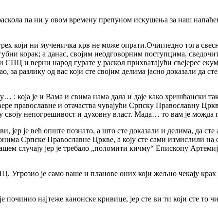
кола па ни у овом времену препуном искушења за наш напаћени 
, грех који ни мученичка крв не може опрати.Очигледно тога све
губни корак; а данас, својим неодговорним поступцима, сведочит
оји СПЦ и верни народ гурате у раскол прихватајући свејерес ек
вао, за разлику од вас који сте својим делима јасно доказали да 
 која је и Вама и свима нама дала и даје како хришћански так
вере православне и отачаства чувајући Српску Православну Цркву, 
ли у своју непогрешивост и духовну власт. Мада… то вам је можд
кви, јер је већ опште познато, а што сте доказали и делима, да ст
нонима Српске Православне Цркве, а коју сте сами измислили на о
 вашем случају јер је требало „поломити кичму“ Епископу Артем
Угрозио је само ваше и планове оних који жељно чекају крах пр
починио најтеже канонске кривице, јер сте ви ти који сте то чи