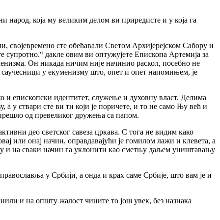
народ, која му великим делом ви приредисте и у која га
сни, својевремено сте обећавали Светом Архијерејском Сабору и
е супротно.“ дакле овим ви оптужујете Епископа Артемија за
уменизма. Он никада ничим није начинио раскол, посебно не
сте саучесници у екуменизму што, опет и опет напомињем, је
о и епископски идентитет, служење и духовну власт. Делима
а у ствари сте ви ти који је поричете, и то не само Њу већ и
а прешло од превеликог дружења са папом.
е активни део светског савеза цркава. С тога не видим како
вај или онај начин, оправдавајући је гомилом лажи и клевета, а
ију и на сваки начин га уклонити као сметњу даљем уништавању
авославља у Србији, а онда и крах саме Србије, што вам је и
нили и на општу жалост чините то још увек, без назнака