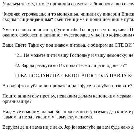
У даљем тексту, што је прилична срамота за било кога, ви се 
Физичко угрожавање и то монахиња, чинили су викарни Еписк
својим “сицилијанцима“ свештеницима и полициом више пута. 
Уместо ваших неистина, (“уништиће Господ сва уста лукава“ Пса
оканете свејереси и активног учествовања у њој по којекакви
Ваше Свете Тајне су под знаком питања, с обзиром да
“21. Не можете пити чашу Господњу и чашу демонску; не 
22. Зар да разљутимо Господа? Јесмо ли јачи од њега?“
ПРВА ПОСЛАНИЦА СВЕТОГ АПОСТОЛА ПАВЛА КОРИН
А о којој то љубави ви причате и на коју се то љубав позивате?
Пошто видим ову претњу, некаквим даљим канонским мерама, мо
организације?
Надам се и молим, да вас Бог просветли и уразуми, да скинете 
јармом, а не за лукавим у јарму екуменизма.
Верујем да ни вама није лако. Јер је немогуће да вам буде лако 