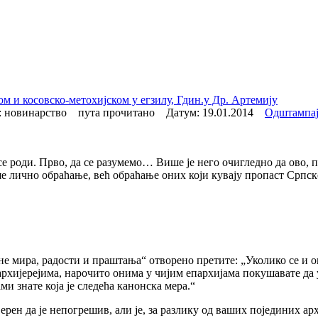
м и косовско-метохијском у егзилу, Гдин.у Др. Артемију
 новинарство пута прочитано Датум:
19.01.2014
Одштампа
се роди. Прво, да се разумемо… Више је него очигледно да ово,
ше лично обраћање, већ обраћање оних који кувају пропаст Српс
ане мира, радости и праштањa“ отворено претите: „Уколико се и 
 архијерејима, нарочито онима у чијим епархијама покушавате д
и знате која је следећа канонска мера.“
н да је непогрешив, али је, за разлику од ваших појединих архи