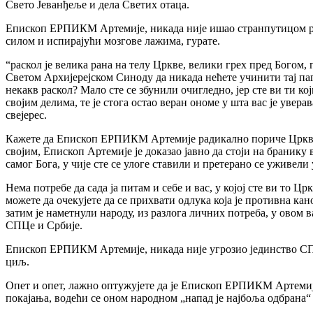
Свето Јеванђеље и дела Светих отаца.
Епископ ЕРПИКМ Артемије, никада није ишао странпутицом рас
силом и испирајући мозгове лажима, гурате.
“раскол је велика рана на телу Цркве, велики грех пред Богом
Светом Архијерејском Синоду да никада нећете учинити тај па
некакв раскол? Мало сте се збунили очигледно, јер сте ви ти к
својим делима, те је стога остао веран ономе у шта вас је увера
свејерес.
Кажете да Епископ ЕРПИКМ Артемије радикално пориче Цркву… :
својим, Епископ Артемије је доказао јавно да стоји на бранику 
самог Бога, у чије сте се улоге ставили и претерано се уживе
Нема потребе да сада ја питам и себе и вас, у којој сте ви то Цр
можете да очекујете да се прихвати одлука која је противна ка
затим је наметнули народу, из разлога личних потреба, у овом
СПЦе и Србије.
Епископ ЕРПИКМ Артемије, никада није угрозио јединство СПЦ. 
циљ.
Опет и опет, лажно оптужујете да је Епископ ЕРПИКМ Артемије 
покајања, водећи се оном народном „напад је најбоља одбрана“