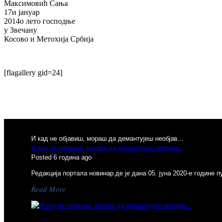
Максимовић Сања
17и јануар
2014о лето господње
у Звечану
Косово и Метохија Србија
[flagallery gid=24]
И кад не објавиш, мораш да демантујеш необјав…
И кад не објавиш, мораш да демантујеш необјав…
Posted 6 година ago
Редакција портала новинар.де је дана 05. јуна 2020-е године 
Read More