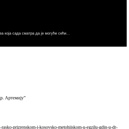
Next
ва која сада сматра да је могуће сећи…
oque?
Др. Артемију”
pu-rasko-prizrenskom-i-kosovsko-metohijskom-u-egzilu-gdin-u-dr-