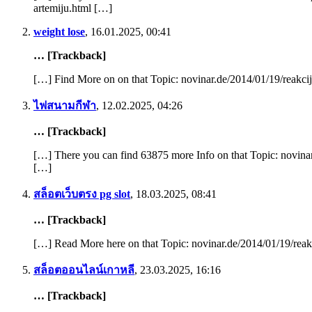
artemiju.html […]
weight lose
,
16.01.2025, 00:41
… [Trackback]
Закулисна игра владике Лонгина – Фанарски Лонгин
Закулисна игра владике Лонгина – Фанарски Лонгин
[…] Find More on on that Topic: novinar.de/2014/01/19/reakc
Posted 7 година ago
ไฟสนามกีฬา
,
12.02.2025, 04:26
Чудан је животни пут владике Лонгина. Сав његов живот је зак
Read More
… [Trackback]
[…] There you can find 63875 more Info on that Topic: novina
[…]
สล็อตเว็บตรง pg slot
,
18.03.2025, 08:41
Владика СПЦ против Гидеона Грајфа
Владика СПЦ против Гидеона Грајфа
… [Trackback]
Posted 7 година ago
[…] Read More here on that Topic: novinar.de/2014/01/19/rea
Владика СПЦ Јован Ћулибрк назвао је израелског историчара Г
реч, након…
สล็อตออนไลน์เกาหลี
,
23.03.2025, 16:16
Read More
… [Trackback]