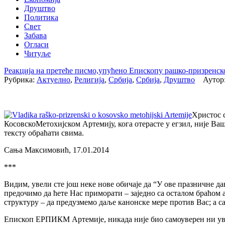
Друштво
Политика
Свет
Забава
Огласи
Читуље
Реакција на претеће писмо,упућено Епископу рашко-призренско
Рубрика:
Актуелно
,
Религија
,
Србија
,
Србија
,
Друштво
Аутор:
Христос 
КосовскоМетохијском Артемију, кога отерасте у егзил, није Ва
тексту обраћати свима.
Сања Максимовић, 17.01.2014
***
Видим, увели сте још неке нове обичаје да “У ове празничне д
предочимо да ћете Нас приморати – заједно са осталом браћом
структуру – да предузмемо даље канонске мере против Вас; а сам
Епископ ЕРПИКМ Артемије, никада није био самоуверен ни увере