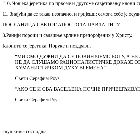
“10. Човјека јеретика по првоме и другоме савјетовању клони се
11. Знајући да се такав изопачио, и гријеши; самога себе је осуд
ПОСЛАНИЦА СВЕТОГ АПОСТОЛА ПАВЛА ТИТУ
3.Ранији пороци и садашње врлине препорођених у Христу.
Клонити се јеретика. Поруке и поздрави.
“МИ СМО ДУЖНИ ДА СЕ ПОВИНУЈЕМО БОГУ, А НЕ
НЕ ДА СЛУШАМО РАЦИОНАЛИСТИЧКЕ ДОКАЗЕ ОВО
ХУМАНИСТИЧКОМ ДУХУ ВРЕМЕНА“
Свети Серафим Роуз
“АКО СЕ И СВА ВАСЕЉЕНА ПОЧНЕ ПРИЧЕШЋИВАТ
Свети Серафим Роуз
слушкиња господња