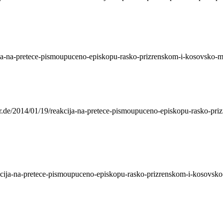
ija-na-pretece-pismoupuceno-episkopu-rasko-prizrenskom-i-kosovsko-m
улисана игра. Из своје далматинске епархије за време рата 1992 године 
r.de/2014/01/19/reakcija-na-pretece-pismoupuceno-episkopu-rasko-pri
kcija-na-pretece-pismoupuceno-episkopu-rasko-prizrenskom-i-kosovsko
идеона Грајфа циркузантом, тачније, Грајфов рад на тему Јасеновца наз