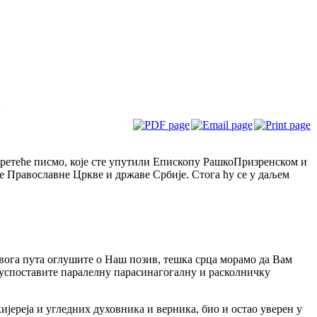
ј
 претеће писмо, које сте упутили Епископу РашкоПризренском и
ке Православне Цркве и државе Србије. Стога ћу се у даљем
овога пута оглушите о Наш позив, тешка срца морамо да Вам
а успоставите паралелну парасинагогалну и расколничку
јереја и угледних духовника и верника, био и остао уверен у