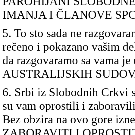
PAROHIJANI SLOBODNE
IMANJA I ČLANOVE SPC
5. To sto sada ne razgovaram
rečeno i pokazano vašim d
da razgovaramo sa vama je
AUSTRALIJSKIH SUDOV
6. Srbi iz Slobodnih Crkvi s
su vam oprostili i zaboravili
Bez obzira na ovo gore 
ZABORAVITI I OPROSTIT