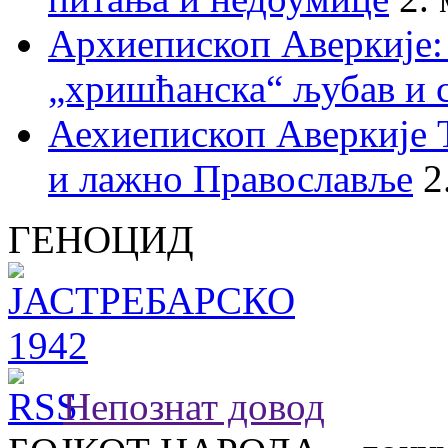
Архиепископ Аверкије:
„хришћанска“ љубав и 
Аехиепископ Аверкије 
и лажно Православље
2
ГЕНОЦИД
Непознат довод