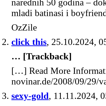
narednih 50 godina – do
mladi batinasi i boyfrien
OzZile
click this
,
25.10.2024, 0
… [Trackback]
[…] Read More Informati
novinar.de/2008/09/29/va
sexy-gold
,
11.11.2024, 0