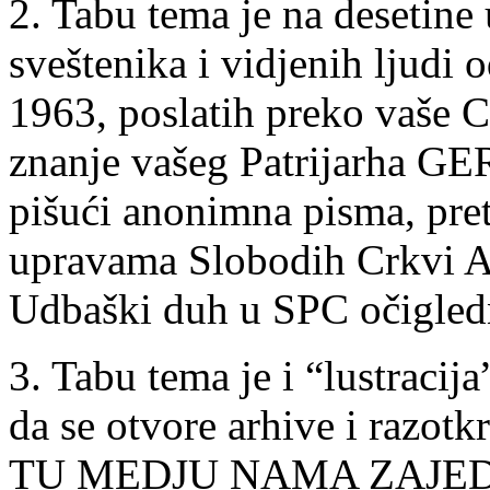
2. Tabu tema je na desetine 
sveštenika i vidjenih ljudi
1963, poslatih preko vaše C
znanje vašeg Patrijarha GE
pišući anonimna pisma, pret
upravama Slobodih Crkvi Aus
Udbaški duh u SPC očigled
3. Tabu tema je i “lustracij
da se otvore arhive i raz
TU MEDJU NAMA ZAJED