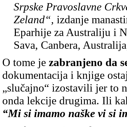
Srpske Pravoslavne Crkve
Zeland“,
izdanje manasti
Eparhije za Australiju i 
Sava, Canbera, Australija
O tome je
zabranjeno da s
dokumentacija i knjige osta
„slučajno“ izostavili jer to n
onda lekcije drugima. Ili ka
“Mi si imamo naške vi si 