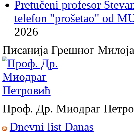
Pretučeni profesor Stevan
telefon "prošetao" od M
2026
Писанија Грешног Милој
Проф. Др. Миодраг Петр
Dnevni list Danas