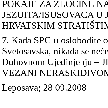
POKAJE ZA ZLOČINE N
JEZUITA/ISUSOVACA U
HRVATSKIM STRATIŠTI
7. Kada SPC-u oslobodite od
Svetosavska, nikada se neće
Duhovnom Ujedinjenju –
VEZANI NERASKIDIVOM
Leposava; 28.09.2008