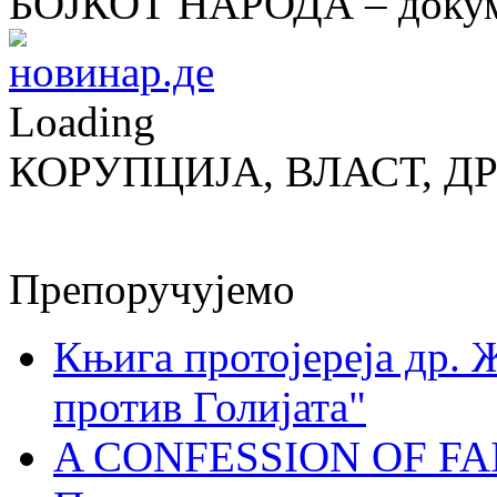
БОЈКОТ НАРОДА – докум
Loading
КОРУПЦИЈА, ВЛАСТ, Д
Препоручујемо
Књига протојереја др. 
против Голијата"
A CONFESSION OF FAI