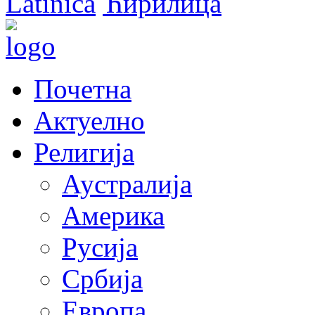
Latinica
Ћирилица
Почетна
Актуелно
Религија
Аустралија
Америка
Русија
Србија
Европа