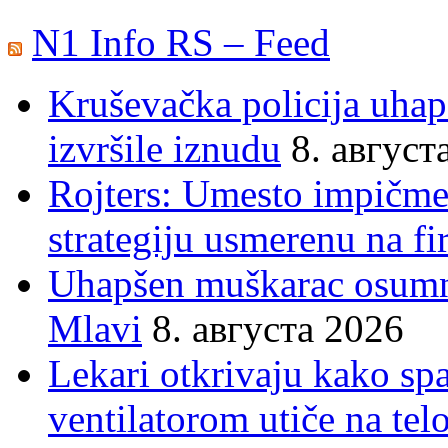
N1 Info RS – Feed
Kruševačka policija uhap
izvršile iznudu
8. август
Rojters: Umesto impičmen
strategiju usmerenu na f
Uhapšen muškarac osumnj
Mlavi
8. августа 2026
Lekari otkrivaju kako sp
ventilatorom utiče na telo