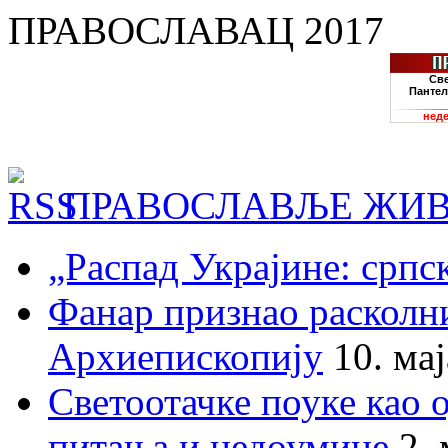
ПРАВОСЛАВАЦ 2017
ПРАВОСЛАВЉЕ ЖИВ
„Распад Украјине: српс
Фанар признао раскол
Архиепископију
10. ма
Светоотачке поуке као 
питања и недоумице
2.