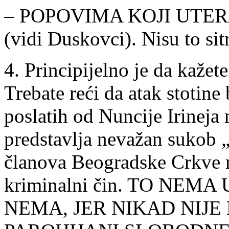
– POPOVIMA KOJI UTE
(vidi Duskovci). Nisu to s
4. Principijelno je da k
Trebate reći da atak stotine
poslatih od Nuncije Irineja
predstavlja nevažan sukob 
članova Beogradske Crkve 
kriminalni čin. TO NEMA
NEMA, JER NIKAD NIJE 