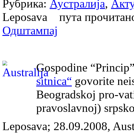
Рубрика:
Аустралија
,
Акт
Leposava пута прочита
Одштампај
Gospodine “Princip
sitnica“
govorite nei
Beogradskoj pro-vat
pravoslavnoj) srpsko
Leposava; 28.09.2008, Aust