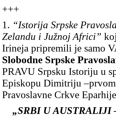
+++
1.
“Istorija Srpske Pravosl
Zelandu i Južnoj Africi”
koj
Irineja pripremili je samo VA
Slobodne Srpske Pravosl
PRAVU Srpsku Istoriju u 
Episkopu Dimitriju –prvom
Pravoslavne Crkve Eparhije 
„SRBI U AUSTRALIJI 