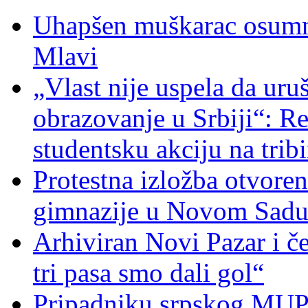
Uhapšen muškarac osumnj
Mlavi
„Vlast nije uspela da uru
obrazovanje u Srbiji“: R
studentsku akciju na trib
Protestna izložba otvoren
gimnazije u Novom Sad
Arhiviran Novi Pazar i če
tri pasa smo dali gol“
Pripadniku srpskog MUP-