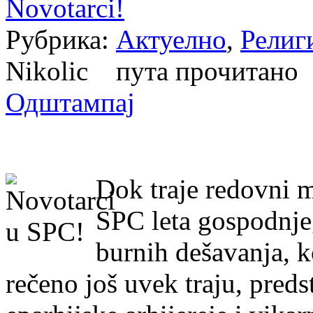
Novotarci!
Рубрика:
Актуелно
,
Религ
Nikolic пута прочитан
Одштампај
Dok traje redovni m
SPC leta gospodnje
burnih dešavanja, koj
rečeno još uvek traju, pre