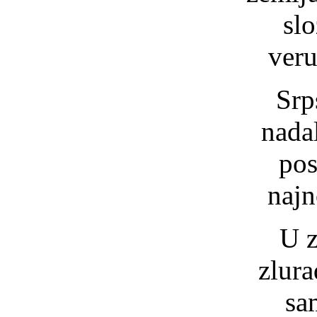
sl
veru
Srp
nada
pos
najn
U z
zlur
sa