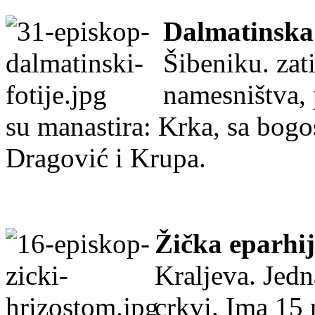
Dalmatinska
Šibeniku. zat
namesništva, 
su manastira: Krka, sa bogo
Dragović i Krupa.
Žička eparhi
Kraljeva. Jedn
crkvi. Ima 15 