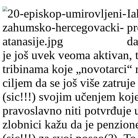
Ia
pr
da
je još uvek veoma aktivan, 
tribinama koje „novotarci“ 
ciljem da se još više zatruje
(sic!!!) svojim učenjem koje
pravoslavno niti potvrđuje 
zlobnici kažu da je penzione