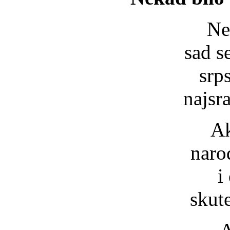
Ne
sad s
srp
najsr
Ak
naro
i
skut