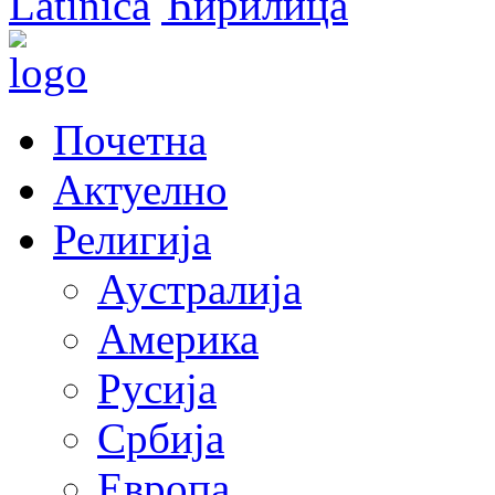
Latinica
Ћирилица
Почетна
Актуелно
Религија
Аустралија
Америка
Русија
Србија
Европа