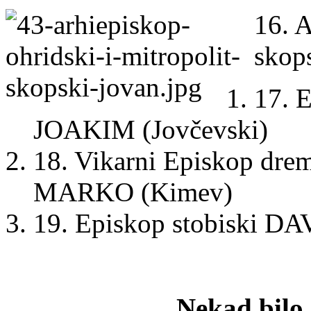
16. A
skop
17. 
JOAKIM (Jovčevski)
18. Vikarni Episkop dremv
MARKO (Kimev)
19. Episkop stobiski D
Nekad bilo 