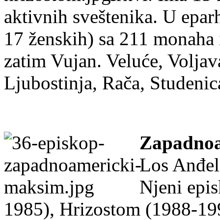
aktivnih sveštenika. U eparh
17 ženskih) sa 211 monaha 
zatim Vujan. Veluće, Voljav
Ljubostinja, Rača, Studenic
Zapadnoa
Los Anđel
Njeni epis
1985), Hrizostom (1988-19