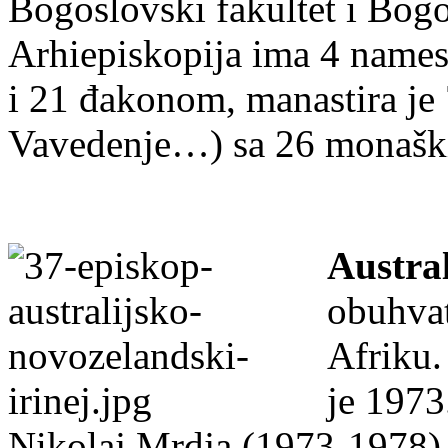
Bogoslovski fakultet i Bogo
Arhiepiskopija ima 4 namesn
i 21 đakonom, manastira je 
Vavedenje…) sa 26 monaški
Austra
obuhvat
Afriku.
je 1973
Nikolaj Mrdja (1973-1978),