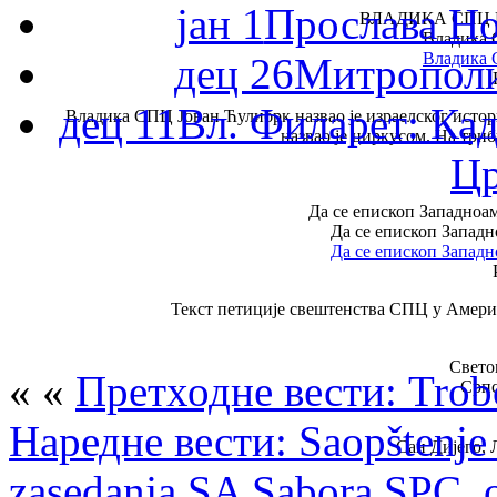
јан 1
Прослава Но
ВЛАДИКА СПЦ 
Владика 
Владика 
дец 26
Митрополи
дец 11
Вл. Филарет: Кад
Владика СПЦ Јован Ћулибрк назвао је израелског истори
назвао је циркусом. На триб
Цр
Да се епископ Западноа
Да се епископ Западн
Да се епископ Западн
Текст петиције свештенства СПЦ у Амер
Свето
« «
Претходне вести: Trobo
Српс
Наредне вести: Saopštenje 
Сан Дијего, 
zasedanja SA Sabora SPC, 