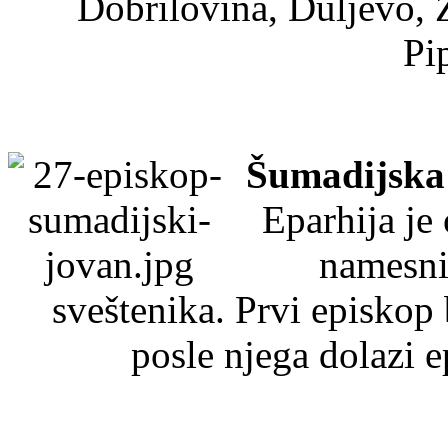
Dobrilovina, Duljevo, 
Pi
Šumadijska
Eparhija je
namesni-
sveštenika. Prvi episkop 
posle njega dolazi