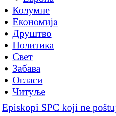
Колумне
Економија
Друштво
Политика
Свет
Забава
Огласи
Читуље
Episkopi SPC koji ne pošt