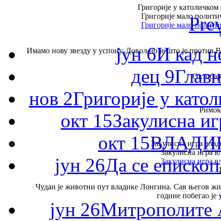
Григорије у католичком
Григорије мало политич
Pre
Григорије мало политич
јун 6
И кад н
Имамо нову звезду у успону. Довољно је што је против Ву
дец 9
Главн
Октобар 
нов 2
Григорије у като
Римок
окт 15
Закулисна и
окт 15
ВЛАДИ
Закулисна игра вла
Закулисна игра 
јун 26
Да се епископ
Закулисна игра 
Чудан је животни пут владике Лонгина. Сав његов живо
године побегао је 
јун 26
Митрополите 