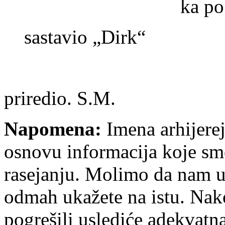
ka po
sastavio „Dirk“
priredio. S.M.
Napomena:
Imena arhijerej
osnovu informacija koje smo
rasejanju. Molimo da nam u
odmah ukažete na istu. Nak
pogrešili uslediće adekvatn