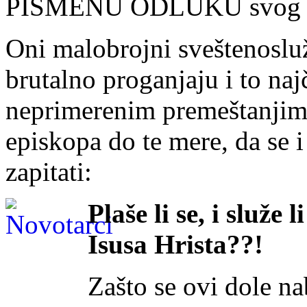
PISMENU ODLUKU svog 
Oni malobrojni sveštenosluž
brutalno proganjaju i to na
neprimerenim premeštanjima
episkopa do te mere, da se 
zapitati:
Plaše li se, i služe
Isusa Hrista??!
Zašto se ovi dole na