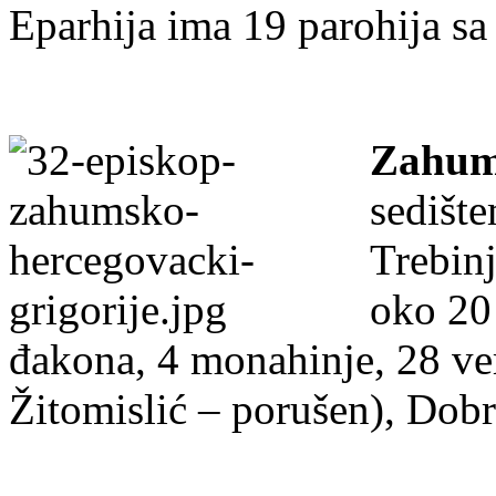
Eparhija ima 19 parohija sa
Zahum
sedišt
Trebin
oko 20
đakona, 4 monahinje, 28 ver
Žitomislić – porušen), Dobr