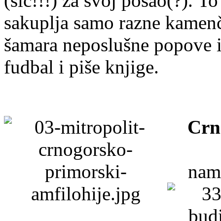
(sic!!!) za svoj posao(?). To
sakuplja samo razne kamenčić
šamara neposlušne popove 
fudbal i piše knjige.
Crn
name