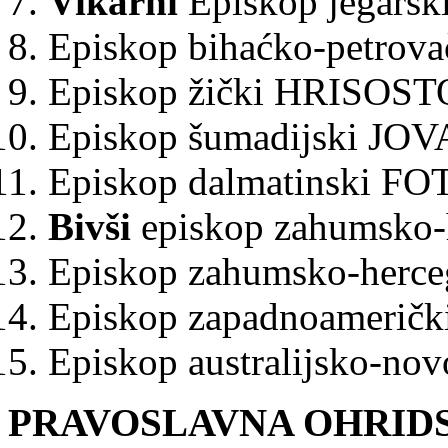
Vikarni
Episkop jegarsk
Episkop bihaćko-petrov
Episkop žički HRISOSTO
Episkop šumadijski JOV
Episkop dalmatinski FOT
Bivši
episkop zahumsko-h
Episkop zahumsko-herc
Episkop zapadnoameričk
Episkop australijsko-nov
PRAVOSLAVNA OHRIDS