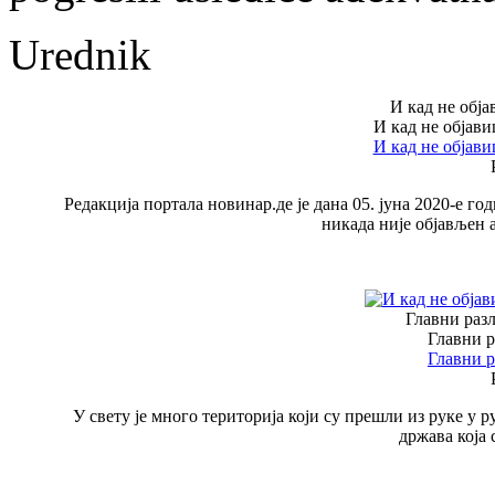
Urednik
И кад не обј
И кад не објав
И кад не објав
Редакција портала новинар.де је дана 05. јуна 2020-е го
никада није објављен 
Главни разл
Главни р
Главни р
У свету је много територија који су прешли из руке у 
држава која 