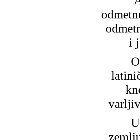
A
odmetnu
odmetn
i 
O
latini
kn
varlji
U
zemlj