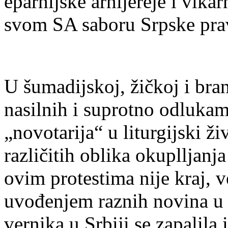
eparhijske arhijereje i vika
svom SA saboru Srpske pra
U šumadijskoj, žičkoj i br
nasilnih i suprotno odluka
„novotarija“ u liturgijski ži
različitih oblika okuplljanj
ovim protestima nije kraj, v
uvođenjem raznih novina u
vernika u Srbiji se zapalila 