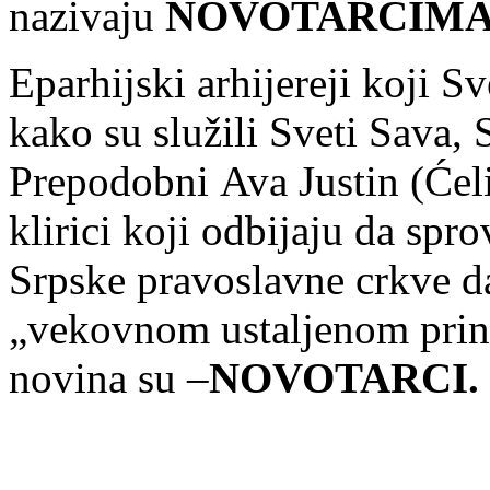
nazivaju
NOVOTARCIM
Eparhijski arhijereji koji S
kako su služili Sveti Sava, 
Prepodobni Ava Justin (Ćelij
klirici koji odbijaju da sp
Srpske pravoslavne crkve da 
„vekovnom ustaljenom princ
novina su –
NOVOTARCI.