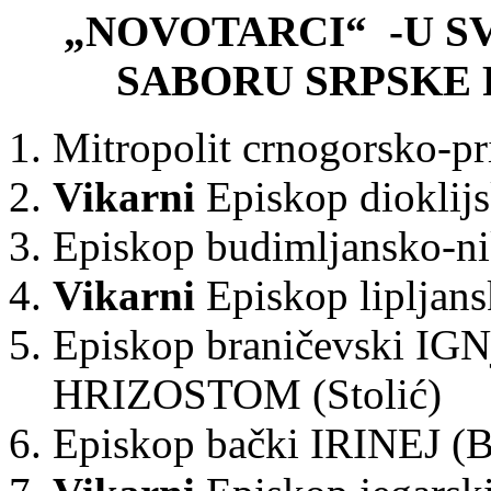
„NOVOTARCI“ -U 
SABORU SRPSKE
Mitropolit crnogorsko-
Vikarni
Episkop dioklij
Episkop budimljansko-n
Vikarni
Episkop lipljan
Episkop braničevski IGN
HRIZOSTOM (Stolić)
Episkop bački IRINEJ (B