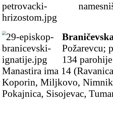
namesniš
Braničevska
Požarevcu; p
134 parohije
Manastira ima 14 (Ravanica
Koporin, Miljkovo, Nimnik,
Pokajnica, Sisojevac, Tuma