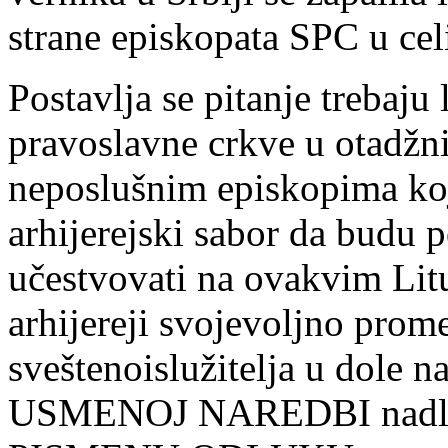
strane episkopata SPC u celi
Postavlja se pitanje trebaju l
pravoslavne crkve u otadžni
neposlušnim episkopima koj
arhijerejski sabor da budu po
učestvovati na ovakvim Litu
arhijereji svojevoljno prom
sveštenoislužitelja u dole 
USMENOJ NAREDBI nadležn