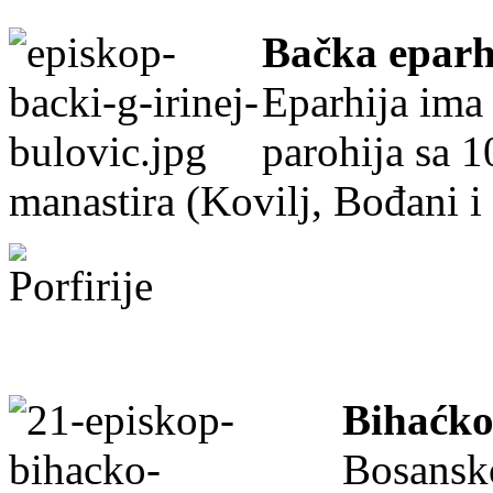
Bačka eparh
Eparhija ima
parohija sa 1
manastira (Kovilj, Bođani i 
Bihaćko
Bosansk