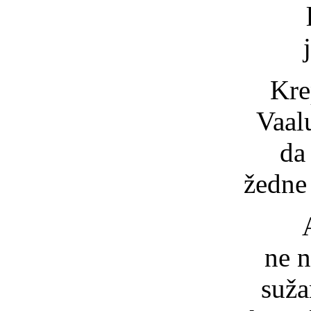
Kre
Vaal
da
žedne
ne n
suža