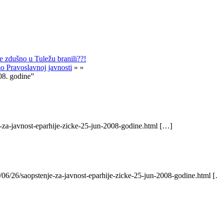
te zdušno u Tuležu branili??!
 Pravoslavnoj javnosti
» »
08. godine”
-za-javnost-eparhije-zicke-25-jun-2008-godine.html […]
/06/26/saopstenje-za-javnost-eparhije-zicke-25-jun-2008-godine.html 