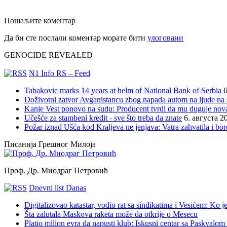
Пошаљите коментар
Да би сте послали коментар морате бити
улоговани
GENOCIDE REVEALED
N1 Info RS – Feed
Tabakovic marks 14 years at helm of National Bank of Serbia
6
Doživotni zatvor Avganistancu zbog napada autom na ljude n
Kanje Vest ponovo na sudu: Producent tvrdi da mu duguje nov
Učešće za stambeni kredit - sve što treba da znate
6. августа 2
Požar iznad Ušća kod Kraljeva ne jenjava: Vatra zahvatila i b
Писанија Грешног Милоја
Проф. Др. Миодраг Петровић
Dnevni list Danas
Digitalizovao katastar, vodio rat sa sindikatima i Vesićem: Ko
Šta zalutala Maskova raketa može da otkrije o Mesecu
Platio milion evra da napusti klub: Iskusni centar sa Paskvalom