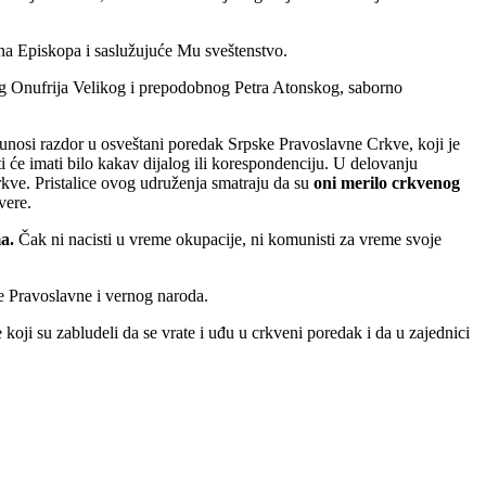
a Episkopa i saslužujuće Mu sveštenstvo.
nog Onufrija Velikog i prepodobnog Petra Atonskog, saborno
unosi razdor u osveštani poredak Srpske Pravoslavne Crkve, koji je
će imati bilo kakav dijalog ili korespondenciju. U delovanju
rkve. Pristalice ovog udruženja smatraju da su
oni merilo crkvenog
vere.
a.
Čak ni nacisti u vreme okupacije, ni komunisti za vreme svoje
e Pravoslavne i vernog naroda.
koji su zabludeli da se vrate i uđu u crkveni poredak i da u zajednici