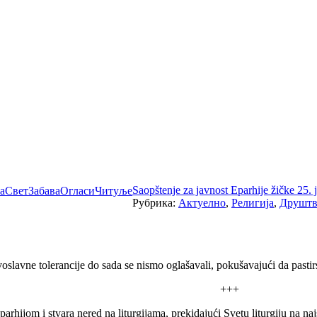
Saopštenje za javnost Eparhije žičke 25.
а
Свет
Забава
Огласи
Читуље
Рубрика:
Актуелно
,
Религија
,
Друшт
oslavne tolerancije do sada se nismo oglašavali, pokušavajući da pastir
+++
arhijom i stvara nered na liturgijama, prekidajući Svetu liturgiju na n