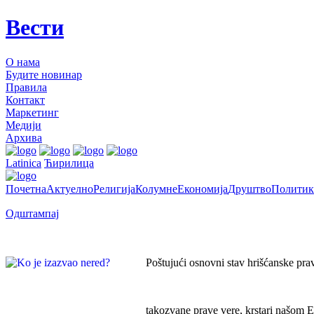
Вести
О нама
Будите новинар
Правила
Контакт
Маркетинг
Медији
Архива
Latinica
Ћирилица
Почетна
Актуелно
Религија
Колумне
Економија
Друштво
Политик
Одштампај
Poštujući osnovni stav hrišćanske prav
takozvane prave vere, krstari našom Ep