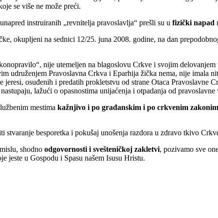
koje se više ne može preći.
unapred instruiranih „revnitelja pravoslavlja“ prešli su u
fizički napad
n
žičke, okupljeni na sednici 12/25. juna 2008. godine, na dan prepodob
konopravilo“, nije utemeljen na blagoslovu Crkve i svojim delovanjem 
 udruženjem Pravoslavna Crkva i Eparhija žička nema, nije imala niti 
ke jeresi, osuđenih i predatih prokletstvu od strane Otaca Pravoslavne C
i nastupaju, lažući o opasnostima unijaćenja i otpadanja od pravoslavne 
oslužbenim mestima
kažnjivo i po građanskim i po crkvenim zakonim
i stvaranje besporetka i pokušaj unošenja razdora u zdravo tkivo Crkv
 smislu, shodno
odgovornosti i svešteničkoj zakletvi
, pozivamo sve one 
je jeste u Gospodu i Spasu našem Isusu Hristu.