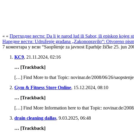
« «
Претходне вести: Da li je narod lud ili Sabor, ili episkop kojeg s
Наредне вести: Udruženje građana „Zakonopravilo“: Otvoreno pismo
7 коментара у вези “Saopštenje za javnost Eparhije žičke 25. jun 20
KC9
,
21.11.2024, 02:16
… [Trackback]
[…] Find More to that Topic: novinar.de/2008/06/26/saopstenje
Gym & Fitness Store Online
,
15.12.2024, 08:10
… [Trackback]
[…] Find More Information here to that Topic: novinar.de/2008
drain cleaning dallas
,
9.03.2025, 06:48
… [Trackback]