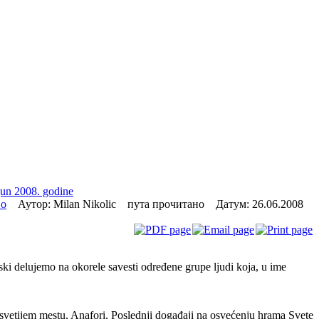
 jun 2008. godine
во
Аутор: Milan Nikolic пута прочитано Датум:
26.06.2008
ski delujemo na okorele savesti određene grupe ljudi koja, u ime
ajsvetijem mestu, Anafori. Poslednji događaji na osvećenju hrama Svete