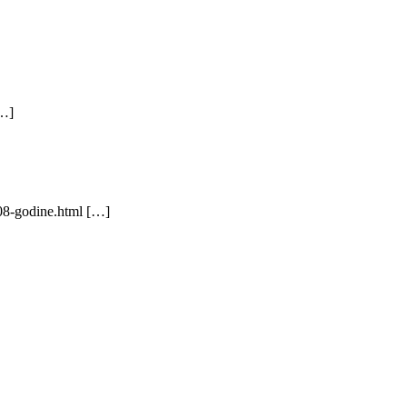
[…]
008-godine.html […]