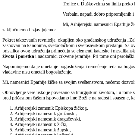
Trojice u Duškovcima su linija preko 
Verbalni napadi dobro pripremljenih i 
Mi, Arhijerejski namesnici Eparhije 
zaključujemo i izjavljujemo:
Pokret takozvanih revnitelja, okupljen oko građanskog udruženja „Za
zasnovan na kanonima, svetootačkom i svetosavskom predanju. Sa ovim
pristalica ovog udruženja primećuju se elementi katarske i mesalijans
života i poretka
i nadzornici crkvene jerarhije. Pri tome oni parolašk
Napominjemo da je ometanje bogosluženja i remećenje reda na bog
vladavine nisu ometali bogosluženje.
Mi, namesnici Eparhije žičke sa svojim sveštenstvom, nećemo dozvolit
Obnovljenje vere usko je povezano sa liturgijskim životom, i u tome
pred pričasnom čašom ispovedamo ime Božije na radost i spasenje, ko
Arhijerejski zamenik Episkopa žičkog,
Arhijerejski namesnik gružanski,
Arhijerejski namesnik dragačevski,
Arhijerejski namesnik žički,
Arhijerejski namesnik župski,