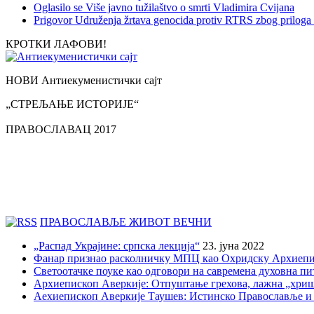
Oglasilo se Više javno tužilaštvo o smrti Vladimira Cvijana
Prigovor Udruženja žrtava genocida protiv RTRS zbog priloga 
КРОТКИ ЛАФОВИ!
НОВИ Антиекуменистички сајт
„СТРЕЉАЊЕ ИСТОРИЈЕ“
ПРАВОСЛАВАЦ 2017
ПРАВОСЛАВЉЕ ЖИВОТ ВЕЧНИ
„Распад Украјине: српска лекција“
23. јуна 2022
Фанар признао расколничку МПЦ као Охридску Архиепи
Светоотачке поуке као одговори на савремена духовна п
Архиепископ Аверкије: Отпуштање грехова, лажна „хри
Аехиепископ Аверкије Таушев: Истинско Православље и