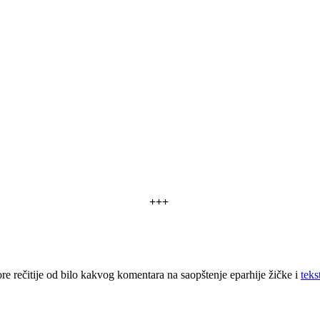
+++
e rečitije od bilo kakvog komentara na saopštenje eparhije žičke i
teks