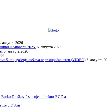
. августа 2026
a skupu u Minhenu 2025.
6. августа 2026
ac
6. августа 2026
026
orovu šumu, gašenje otežava nepristupačan teren (VIDEO)
6. августа 2
 je Borko Drašković smenjeni direktor RGZ-a
 stiže u Dubai