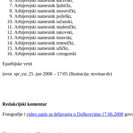
Arhijerejski namesnik kačerski,
Arhijerejski namesnik ljubićki,
Arhijerejski namesnik moravički,
Arhijerejski namesnik požeški,
Arhijerejski namesnik račanski,
Arhijerejski namesnik studenički,
Arhijerejski namesnik takovski,
Arhijerejski namesnik trnavski,
Arhijerejski namesnik trstenički,
Arhijerejski namesnik užički,
Arhijerejski namesnik crnogorski
Eparhijske vesti
izvor. spc.yu; 25. jun 2008 – 17:05 (Ilustracija: novinar.de)
Redakcijski komentar
Fotografije i
video zapis sa dešavanja u Duškovcima 17.06.2008
govor