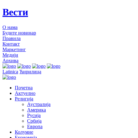
Вести
О нама
Будите новинар
Правила
Контакт
Маркетинг
Медији
Архива
Latinica
Ћирилица
Почетна
Актуелно
Религија
Аустралија
Америка
Русија
Србија
Европа
Колумне
Економија