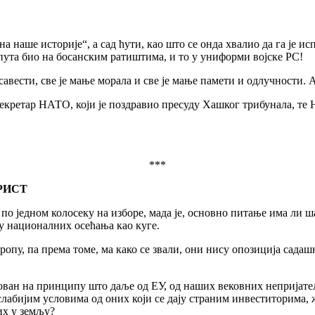
ана наше историје“, а сад ћути, као што се онда хвалио да га је 
 пута био на босанским ратиштима, и то у униформи војске РС!
 савести, све је мање морала и све је мање памети и одлучности.
секретар НАТО, који је поздравио пресуду Хашког трибунала, те 
***
РИСТ
 по једном колосеку на изборе, мада је, основно питање има ли ша
у националних осећања као куге.
ропу, па према томе, ма како се звали, они нису опозиција садаш
нован на принципу што даље од ЕУ, од наших вековних непријат
слабијим условима од оних који се дају страним инвеститорима, 
их у земљу?