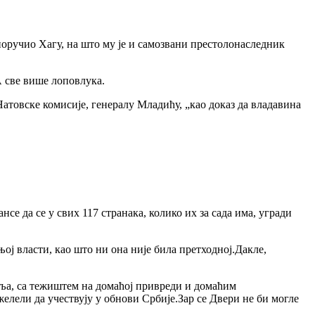
испоручио Хагу, на што му је и самозвани престолонаследник
 А све више лоповлука.
Натовске комисије, генералу Младићу, „као доказ да владавина
нсе да се у свих 117 странака, колико их за сада има, угради
њој власти, као што ни она није била претходној.Дакле,
еља, са тежиштем на домаћој привреди и домаћим
желели да учествују у обнови Србије.Зар се Двери не би могле