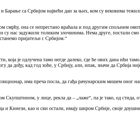
 и Барање са Србијом највећи дан за њих, ком су вековима тежили
ом смрћу, она се непрестано враћала и под другим спољним омот
ји су нас задужили толиким злочинима. Нема друге, постали смо 
станемо пријатељи с Србијом.“
сти, која је одлучена тамо негде далеко, где ће ових дана ићи та
у да дођу, кад год хоће, у Србију, али, ипак, значи да Србија ни
позиционар, има преча посла, да гађа рачунарским мишем оног н
ом Скупштином, у лице, рекла да – „лаже“, па је тако, од стида, 
да и Кинези, као и сви остали, имају широм Србије, своје доушни