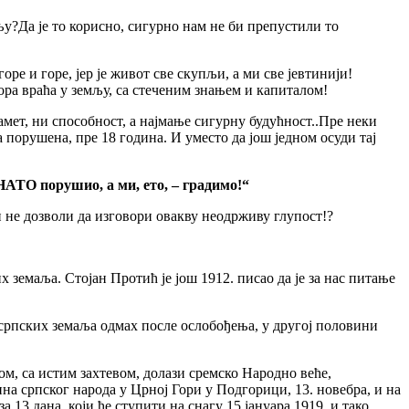
њу?Да је то корисно, сигурно нам не би препустили то
ре и горе, јер је живот све скупљи, а ми све јевтинији!
спора враћа у земљу, са стеченим знањем и капиталом!
памет, ни способност, а најмање сигурну будућност..Пре неки
 порушена, пре 18 година. И уместо да још једном осуди тај
НАТО порушио, а ми, ето, – градимо!“
би не дозволи да изговори овакву неодрживу глупост!?
х земаља. Стојан Протић је још 1912. писао да је за нас питање
 српских земаља одмах после ослобођења, у другој половини
ом, са истим захтевом, долази сремско Народно веће,
на српског народа у Црној Гори у Подгорици, 13. новебра, и на
а 13 дана, који ће ступити на снагу 15.јануара 1919. и тако