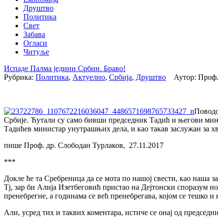
Друштво
Политика
Свет
Забава
Огласи
Читуље
Испаде Палма једини Србин. Браво!
Рубрика:
Политика
,
Актуелно
,
Србија
,
Друштво
Аутор: Проф.
Поводо
Србије. Ћутали су само бивши председник Тадић и његови мини
Тадићев министар унутрашњих дела, и као такав заслужан за х
пише Проф. др. Слободан Турлаков, 27.11.2017
***
Докле ће та Сребреница да се мота по нашој свести, као наша з
Тј, зар би Алија Изетбеговић пристао на Дејтонски споразум нов
пренебрегне, а годинама се већ пренебрегава, којом се тешко 
Али, усред тих и таквих коментара, истиче се онај од председни