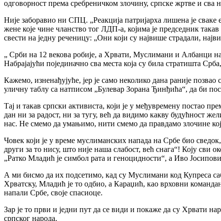
одговорност према сребреничком злочину, српске жртве и сва н
Није заборавио ни СПЦ. „Реакција патријарха лишена је сваке е
жене које чине чланство тог ЛДП-а, којима је председник такав
свести на једну реченицу: „Они који су највише страдали, најв
„ Срби на 12 векова робије, а Хрвати, Муслимани и Албанци на
Набрајајући појединачно сва места која су била стратишта Срб
Кажемо, изненађујуће, јер је само неколико дана раније позвао с
уличну таблу са натписом „Булевар Зорана Ђинђића“, да би по
Тај и такав српски активиста, који је у међувремену постао пр
дан ни за радост, ни за тугу, већ да видимо какву будућност же
нас. Не смемо да умањимо, нити смемо да правдамо злочине кој
Човек који је у време муслиманских напада на Србе био сведок
други за то нису, што није наша слабост, већ снага“! Коју сви 
„Ратко Младић је симбол рата и геноцидности“, а Иво Јосипови
А ми бисмо да их подсетимо, кад су Муслимани код Купреса саб
Хрватску, Младић је то одбио, а Караџић, као врховни командан
напали Србе, своје спасиоце.
Зар је то први и једни пут да се види и покаже да су Хрвати на
српског народа.