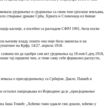
ламовала уједињење и сједињење са свим тим српским земљама,
ласило стварање државе Срба, Хрвата и Словенаца из бивше
ција касније, а посебно са распадом СФРЈ 1991, била посве
ла њихову владу, пошто она није била законска и на
упштине на Крфу, 14/27. априла 1918.
 сазвана ни да одобри сам акт уједињења од 18.нов/1.дец.1918,
ионише тај свршени чин, и тиме саму себе формално распусти,
их земаља о присајединњењу са Србијом. Дакле, Пашић и
и осталих напредњака из Војводине да је „присједињење
одина Јаша Томић: „Хоћемо тамо одакле смо дошли, хоћемо у