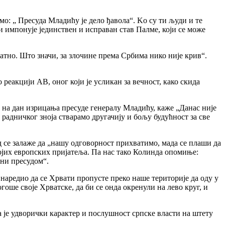
мо: „ Пресуда Младићу је дело ђавола“. Ko су ти људи и те
 и импонује јединствен и исправан став Палме, који се може
атно. Што значи, за злочине према Србима нико није крив“.
о реакцији АВ, оног који је усликан за вечност, како скида
У, на дан изрицања пресуде генералу Младићу, каже „Данас није
д радничког зноја стварамо другачију и бољу будућност за све
д се залаже да „нашу одговорност прихватимо, мада се плаши да
 својих европских пријатеља. Па нас тако Колинда опомиње:
ени пресудом“.
 наредио да се Хрвати пропусте преко наше територије да оду у
оше своје Хрватске, да би се онда окренули на лево круг, и
да је удворички карактер и послушност српске власти на штету