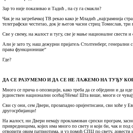
Зар то није показивао и Тадић , па су га смакли?
Чак је на загребачкој ТВ рекао како је Младић „најсрамнија стр
телеграфски честитао, док је његов часни стриц Томислав, три
Све у свему, на жалост и тугу, све је мање националне свести и
Али је зато ту, наш дежурни пријатељ Столтенберг, генерални 
права функционише“
Где?
ДА СЕ РАЗУМЕМО И ДА СЕ НЕ ЛАЖЕМО НА ТУЂУ КО
Много се прича о опозицији, како треба да се обједини и да иде
јединствен национални осећај?Нема! Шта више, многи се чувај
Сви су они, сем Двери, прозападно оријентисани, сви хоће у Ев
другосрбијанци!
На жалост, ни Двери немају прокламован српски програм, зас
привредницима, којих има много по свету и који би, чак и под 
отворити овим патриотима, и уз помоћ СПЦ по свету, довести 