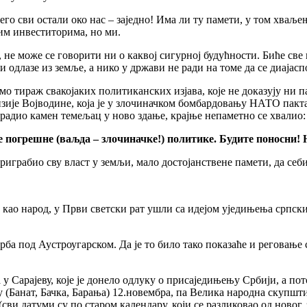
го сви остали око нас – заједно! Има ли ту памети, у том хваље
им инвеститорима, но ми.
не може се говорити ни о каквој сигурној будућности. Биће све го
оји одлазе из земље, а нико у држави не ради на томе да се диаја
само тираж свакојаких политиканских изјава, које не доказују ни 
изије Војводине, која је у злочиначком бомбардовању НАТО пакта
уградио камен темељац у ново здање, крајње непаметно се хвалио:
погрешне (ваљда – злочиначке!) политике. Будите поносни! 
е приграбио сву власт у земљи, мало достојанствене памети, да се
и, као народ, у Први светски рат ушли са идејом уједињења српски
ба под Аустроугарском. Да је то било тако показаће и реговање
у Сарајеву, које је донело одлуку о присаједињењу Србији, а пот
(Банат, Бачка, Барања) 12.новембра, па Велика народна скупшти
ви датуми су по старом календару, који се разликовао од новог, з