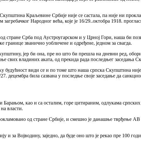
а Скупштина Краљевине Србије није се састала, па није ни прок
ем загребачког Народног већа, које је 16/29..октобра 1918. прог
д стране Срба под Аустроугарском и у Црној Гори, наша би пози
ске границе званично уобличене и одређене, једном за свагда.
упштину, јер би она, пре но што би прешла на дневни ред, обори
ање свих владиних аката, од прекида рада последњег заседања Ск
ску будућност види се и по томе што наша српска Скупштина није
4/27. децембра била сазвана у последње своје заседање да санкц
м и Барањом, као и са осталим, горе цитираним, одлукама српск
 на власти.
окламовано од стране Србије, и смешно је данашње тврђење АВ 
бију и за Војводину, заједно, да буде оно што је рекао пре 100 г