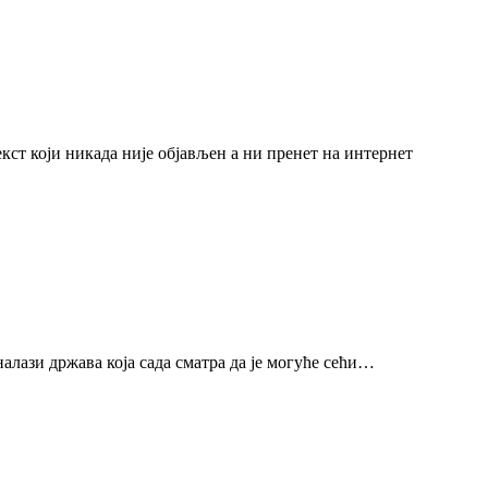
екст који никада није објављен а ни пренет на интернет
налази држава која сада сматра да је могуће сећи…