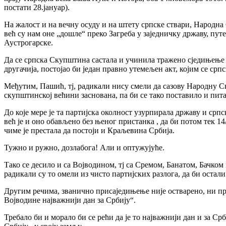
постати 28.јануар).
На жалост и на вечну осуду и на штету српске ствари, Народн
већ су нам оне „дошле“ преко Загреба у заједничку државу, пут
Аустрогарске.
Да се српска Скупштина састала и учинила тражено сједињење о
другачија, постојао би један правно утемељен акт, којим се срп
Међутим, Пашић, тј, радикали нису смели да сазову Народну Ск
скупштинској већини заснована, па би се тако поставило и пит
До које мере је та партијска околност узурпирала државу и срп
већ је и оно обављено без њеног пристанка , да би потом тек 1
чиме је престала да постоји и Краљевина Србија.
Тужно и ружно, дозлабога! Али и оптужујуће.
Тако се десило и са Војводином, тј са Сремом, Банатом, Бачко
радикали су то омели из чисто партијских разлога, да би остали
Другим речима, званично присаједињење није остварено, ни пр
Војводине најважнији дан за Србију“.
Требало би и морало би се рећи да је то најважнији дан и за Ср