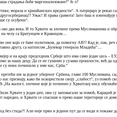
аша страдања биће маргинализоване!“ Је л?
тике, морала и хришћанских вредности“. А патријарх је рекао са
 другосрбијанац!? Ужас! И права срамота! Зато баш и изненађује
ише су осуђени“.
 око два века. И то Хрвати за злочине према Муслиманима и обр
а, на челу са Братунцем и Кравицом…
ве оне који се баве политиком, да помогну АВ!? Кад је, пак, реч 
ставио другу, са натписом „Булевар генерала Младића“…
емијер и на крају председник Србије што има само један циљ – Е
лимо за нашу децу. Да се не гушимо у сузама прошлости, већ да о
е су неки починили у име нас, Срба.“
, претећи им за једног убијеног Србина, главе 100 Муслимана, са
око нас признају, како би искористили своју „слабост“, уз помоћ
ћ „На жалост, злочине које је починио у Хрватској нису обухваћ
или Хрвате у један џеп, ови су запомагали за помоћ, Караџић је
т наредио, и Хрвати се спасише и преко наше територије се домог
род без стида?! Али није први и једини пут да се види и покаже 