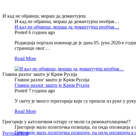
И кад не објавиш, мораш да демантујеш
И кад не објавиш, мораш да демантујеш необјав…
И кад не објавиш, мораш да демантујеш необјав…
Posted 6 година ago
Редакција портала новинар.де је дана 05. јуна 2020-е год
страници овог…
Read More
Главни разлог зашто је Крим Русија
Главни разлог зашто је Крим Русија
Главни разлог зашто је Крим Русија
Posted 7 година ago
У свету је много територија који су прешли из руке у рук
Read More
Григорије у католичком олтару се моли са римокатолицима!?
Григорије мало политичка позиција, па онда опозиција а
Григорије мало политичка позиција, па онда опозиција а
Previous
Next