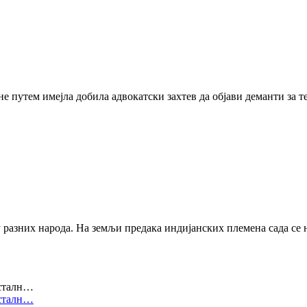
ине путем имејла добила адвокатски захтев да објави деманти за т
у разних народа. На земљи предака индијанских племена сада се 
 сталн…
 сталн…