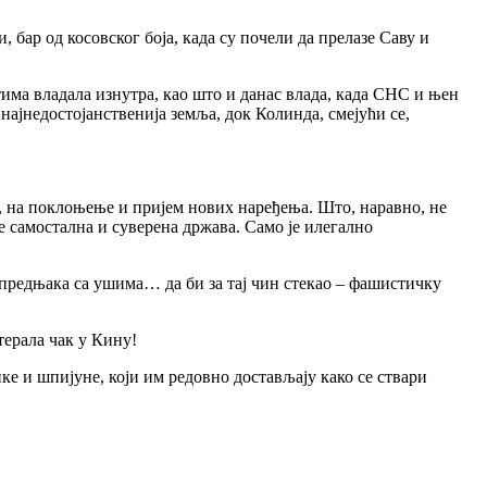
, бар од косовског боја, када су почели да прелазе Саву и
има владала изнутра, као што и данас влада, када СНС и њен
најнедостојанственија земља, док Колинда, смејући се,
мо, на поклоњење и пријем нових наређења. Што, наравно, не
је самостална и суверена држава. Само је илегално
апредњака са ушима… да би за тај чин стекао – фашистичку
отерала чак у Кину!
ке и шпијуне, који им редовно достављају како се ствари