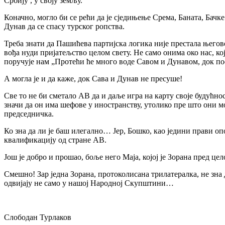
Србију , у своју земљу.
Коначно, могло би се рећи да је сједињење Срема, Баната, Бачке
Дунав да се спасу турског ропства.
Треба знати да Пашићева партијска логика није престала његов
вођа нуди пријатељство целом свету. Не само онима око нас, ко
поручује нам „Протећи ће много воде Савом и Дунавом, док по
А могла је и да каже, док Сава и Дунав не пресуше!
Све то не би сметало АВ да и даље игра на карту своје будућно
значи да он има шефове у иностранству, утолико пре што они мог
председничка.
Ко зна да ли је баш илегално… Јер, Бошко, као једини прави о
квалификацију од стране АВ.
Још је добро и прошао, боље него Маја, којој је Зорана пред цел
Смешно! Зар једна Зорана, протоколисана трилатералка, не зна 
одвијају не само у нашој Народној Скупштини…
Слободан Турлаков