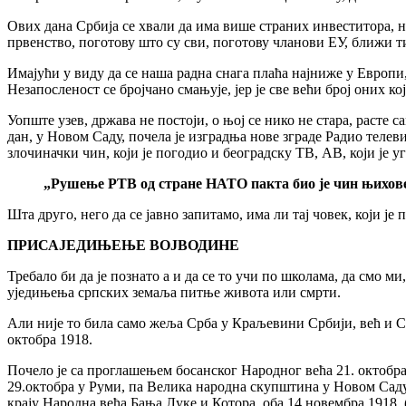
Ових дана Србија се хвали да има више страних инвеститора, не
првенство, поготову што су сви, поготову чланови ЕУ, ближи т
Имајући у виду да се наша радна снага плаћа најниже у Европи, 
Незапосленост се бројчано смањује, јер је све већи број оних к
Уопште узев, држава не постоји, о њој се нико не стара, расте 
дан, у Новом Саду, почела је изградња нове зграде Радио телев
злочиначки чин, који је погодио и београдску ТВ, АВ, који је 
„Рушење РТВ од стране НАТО пакта био је чин њихове 
Шта друго, него да се јавно запитамо, има ли тај човек, који ј
ПРИСАЈЕДИЊЕЊЕ ВОЈВОДИНЕ
Требало би да је познато а и да се то учи по школама, да смо м
уједињења српских земаља питње живота или смрти.
Али није то била само жеља Срба у Краљевини Србији, већ и Ср
октобра 1918.
Почело је са проглашењем босанског Народног већа 21. октобра 
29.октобра у Руми, па Велика народна скупштина у Новом Саду 
крају Народна већа Бања Луке и Котора, оба 14.новембра 1918. (с