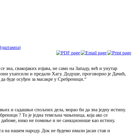
Одштампај
 зна, свакојаких изјава, не само на Западу, већ и унутар
 они ухапсили и предали Хагу. Додуше, проговорио је Дачић,
да буде осуђен за масакре у Сребреници.“
ашњих и садашњи спољних дела, морао би да зна једну истину.
ебреници ? То је једна темељна чињеница, која ако се
, дабоме, нико не помиње и не сaнкционише као истину.
ага на нашем народу. Док не будемо имали јасан став и