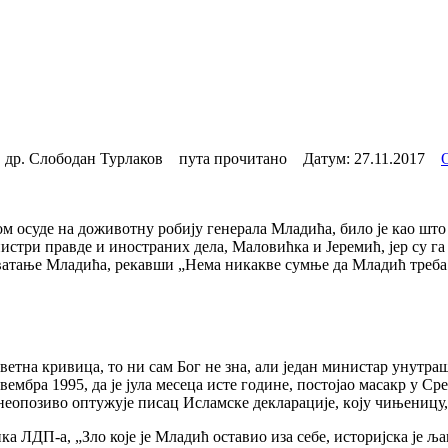
 др. Слободан Турлаков пута прочитано Датум:
27.11.2017
м осуде на доживотну робију генерала Младића, било је као што се
стри правде и иностраних дела, Маловићка и Јеремић, јер су га
ватање Младића, рекавши „Нема никакве сумње да Младић треба 
аветна кривица, то ни сам Бог не зна, али један министар унутр
ембра 1995, да је јула месеца исте године, постојао масакр у Ср
и неопозиво оптужује писац Исламске декларације, кoју чињеницу
ка ЛДП-а, „Зло које је Младић оставио иза себе, историјска је љ