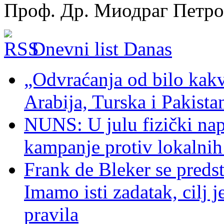
Проф. Др. Миодраг Петр
Dnevni list Danas
„Odvraćanja od bilo kakv
Arabija, Turska i Pakist
NUNS: U julu fizički nap
kampanje protiv lokalni
Frank de Bleker se predst
Imamo isti zadatak, cilj 
pravila