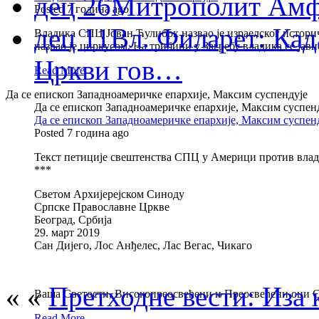
дец 26
Митрополит Амф
Posted 7 година ago
дец 11
Вл. Филарет: Кад
Владика СПЦ Јован Ћулибрк назвао је израелског историч
назвао је циркусом. На трибини у Загребу владика се јави
Цркви гов…
Read More
Да се епископ Западноамеричке епархије, Максим суспендује
Да се епископ Западноамеричке епархије, Максим суспен
Да се епископ Западноамеричке епархије, Максим суспен
Posted 7 година ago
Текст петиције свештенства СПЦ у Америци против вла
***
Светом Архијерејском Синоду
Српске Православне Цркве
Београд, Србија
29. март 2019
Сан Дијего, Лос Анђелес, Лас Вегас, Чикаго
« «
Претходне вести: Иза 
Вашa Светости, Високопреосвећени и Преосвећени оци 
Read More