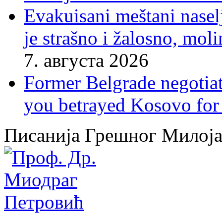
Evakuisani meštani nasel
je strašno i žalosno, mo
7. августа 2026
Former Belgrade negotiato
you betrayed Kosovo for 
Писанија Грешног Милој