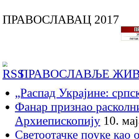
ПРАВОСЛАВАЦ 2017
ПРАВОСЛАВЉЕ ЖИВ
„Распад Украјине: српс
Фанар признао раскол
Архиепископију
10. ма
Светоотачке поуке као 