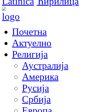
Latinica
Ћирилица
Почетна
Актуелно
Религија
Аустралија
Америка
Русија
Србија
Европа