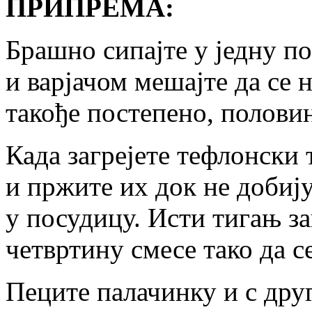
ПРИПРЕМА:
Брашно сипајте у једну по
и варјачом мешајте да се н
такође постепено, полови
Када загрејете тефлонски 
и пржите их док не добију
у посудицу. Исти тигањ за
четвртину смесе тако да с
Пеците палачинку и с друг