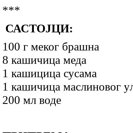
***
САСТОЈЦИ:
100 г меког брашна
8 кашичица меда
1 кашицица сусама
1 кашичица маслиновог у
200 мл воде