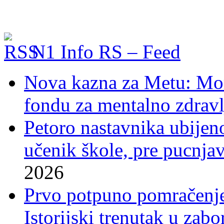
N1 Info RS – Feed
Nova kazna za Metu: Mora
fondu za mentalno zdravl
Petoro nastavnika ubijen
učenik škole, pre pucnjav
2026
Prvo potpuno pomračenje
Istorijski trenutak u zab