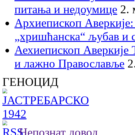
питања и недоумице
2.
Архиепископ Аверкије:
„хришћанска“ љубав и 
Аехиепископ Аверкије 
и лажно Православље
2
ГЕНОЦИД
Непознат довод