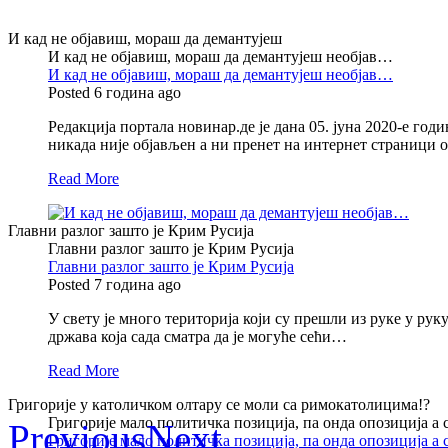
И кад не објавиш, мораш да демантујеш
И кад не објавиш, мораш да демантујеш необјав…
И кад не објавиш, мораш да демантујеш необјав…
Posted 6 година ago
Редакција портала новинар.де је дана 05. јуна 2020-е годи
никада није објављен а ни пренет на интернет страници
Read More
Главни разлог зашто је Крим Русија
Главни разлог зашто је Крим Русија
Главни разлог зашто је Крим Русија
Posted 7 година ago
У свету је много територија који су прешли из руке у ру
држава која сада сматра да је могуће сећи…
Read More
Григорије у католичком олтару се моли са римокатолицима!?
Григорије мало политичка позиција, па онда опозиција а
Previous
Next
Григорије мало политичка позиција, па онда опозиција а