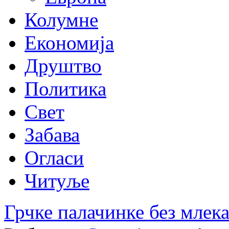
Колумне
Економија
Друштво
Политика
Свет
Забава
Огласи
Читуље
Грчке палачинке без млек