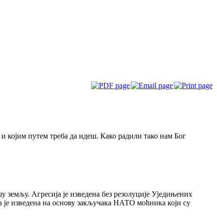
 и којим путем треба да идеш. Како радили тако нам Бог
у земљу. Агресија је изведена без резолуције Уједињених
а је изведена на основу закључака НАТО моћника који су