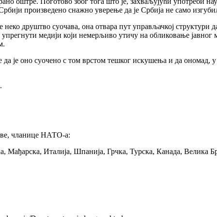
рано оштре. Поготово због тога што је, захваљујући употреби 
бији произведено снажно уверење да је Србија не само изгубила р
 неко друштво суочава, она отвара пут управљачкој структури да
о упрегнути медији који немерљиво утичу на обликовање јавног 
м.
да је оно суочено с том врстом тешког искушења и да ономад, у
.
аве, чланице НАТО-а:
а, Мађарска, Италија, Шпанија, Грчка, Турска, Канада, Велика 