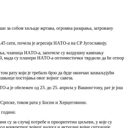
вши за собом хиљаде жртава, огромна разарања, затровану
45 сати, почела је агресија НАТО-а на СР Југославију.
аља, чланица НАТО-а, започеле су ваздушну кампању
1999, мада су планери НАТО-а оптимистички тврдили да ће отпор
том рату који је требало брзо да буде окончан захваљујући
шњице постојања овог војног савеза.
О-а је обележен од 23. до 25. априла у Вашингтону, рат је још
 Српске, током рата у Босни и Херцеговини.
 године.
и су за случај потребе и приоритетни циљеви, у које су
од конкретног војног налога и актуелне војне ситуације.