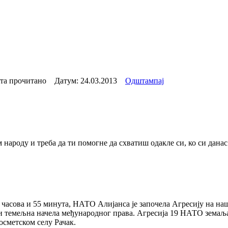
та прочитано Датум:
24.03.2013
Одштампај
народу и треба да ти помогне да схватиш одакле си, ко си данас
 часова и 55 минута, НАТО Алијанса је започела Агресију на наш
 и темељна начела међународног права. Агресија 19 НАТО земаљ
сметском селу Рачак.