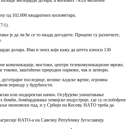
3 хиљаде милијарди долара, а њихових 743,8 милиона
ну од 102.000 квадратних километара.
7:1).
ање је да ли ће се то икада догодити. Процене су различите,
.
јарди долара. Има и оних који кажу да штета износи 130
утне комуникације, мостови, центри телекомуникационе мреже,
и токови, заштићени природни паркови, чак и затвори.
, дуготрајне последице, велике људске жртве, огромна
ивом периоду у будућности.
ректан или индиректан начин. Осуђујемо уништавање
х бомби, бомбардовање хемијске индустрије, где су ослобођене
аљи економски пад, и у Србији на Косову. НАТО треба да
 агресије НАТО-а на Савезну Републику Југославију.