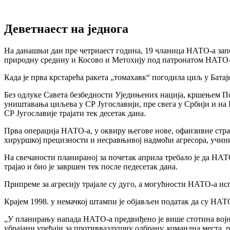
Деветнаест на једнога
На данашњи дан пре четрнаест година, 19 чланица НАТО-а започ
природну средину и Косово и Метохију под патронатом НАТО
Када је прва крстарећа ракета „томахавк“ погодила циљ у Батајн
Без одлуке Савета безбедности Уједињених нација, кршењем П
уништавања циљева у СР Југославији, пре свега у Србији и на 
СР Југославије трајати тек десетак дана.
Прва операција НАТО-а, у оквиру његове нове, офанзивне страте
хируршкој прецизности и несравњивој надмоћи агресора, учини
На свечаности планираној за почетак априла требало је да НАТО
трајао и био је завршен тек после педесетак дана.
Припреме за агресију трајале су дуго, а могућности НАТО-а и
Крајем 1998. у немачкој штампи је објављен податак да су НАТ
„У планирању напада НАТО-а предвиђено је више стотина војних
убрајани уређаји за противваздушну одбрану, командна места, р