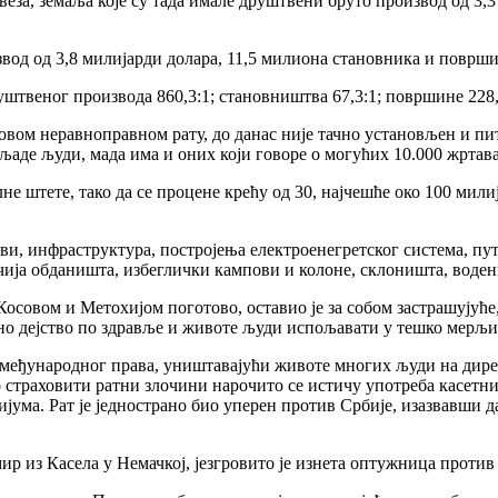
веза, земаља које су тада имале друштвени бруто производ од 3,
звод од 3,8 милијарди долара, 11,5 милиона становника и површи
руштвеног производа 860,3:1; становништва 67,3:1; површине 228,
 овом неравноправном рату, до данас није тачно установљен и пит
иљаде људи, мада има и оних који говоре о могућих 10.000 жртава
е штете, тако да се процене крећу од 30, најчешће око 100 мили
еви, инфраструктура, постројења електроенегретског система, п
чија обданишта, избеглички кампови и колоне, склоништа, воден
осовом и Метохијом поготово, оставио је за собом застрашујуће
убно дејство по здравље и животе људи испољавати у тешко мерљ
ња међународног права, уништавајући животе многих људи на ди
 страховити ратни злочини нарочито се истичу употреба касетни
ума. Рат је једнострано био уперен против Србије, изазвавши д
р из Касела у Немачкој, језгровито је изнета оптужница против