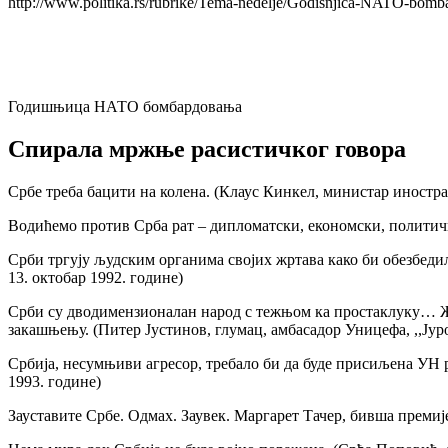
http://www.politika.rs/rubrike/Tema-nedelje/Godisnjica-NATO-bomba
Годишњица НАТО бомбардовања
Спирала мржње расистичког говора
Србе треба бацити на колена. (Клаус Кинкел, министар иностра
Водићемо против Срба рат – дипломатски, економски, политичк
Срби тргују људским органима својих жртава како би обезбедили
13. октобар 1992. године)
Срби су дводимензионалан народ с тежњом ка простаклуку… Жив
закашњењу. (Питер Јустинов, глумац, амбасадор Уницефа, ,,Јуро
Србија, несумњиви агресор, требало би да буде присиљена УН ре
1993. године)
Зауставите Србе. Одмах. Заувек. Маргарет Тачер, бивша премијер