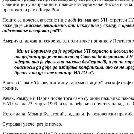
Савезници су направили и планове за заузимање Косова и за коп
пре почетка рата Лотра Рил.
Пошто за почетак агресије није добијен мандат УН, стратези
каже да је
„насиље легитимно, али искључиво у складу с прав
ангажовање освајачки рат“.
Амерички државни секретар за политичке прилике у Пентагону
„Ми не поричемо да је одобрење УН корисно и пожељно.
та дефиниција је независна од Савета безбедности УН 
заједно, ако је угрожена њихова безбедност, и да не мора
опасност да дође до избијања конфликта, ако се не пр
пренесу на државе чланице НАТО-а“.
Валтер Слокомб је ову циничну „аргументацију“ иза које стоје
године.
Рачак, Рамбује и Париз после тога само су били пажљиво паков
НАТО-а, да 23. марта 1999. изда наређење о почетку напада на 
Истог дана, Момир Булатовић, тадашњи југословенски премијер
Сутрадан увече, рат је почео.