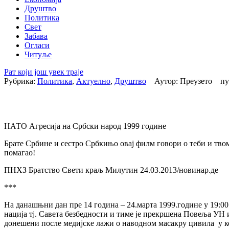
Друштво
Политика
Свет
Забава
Огласи
Читуље
Рат који још увек траје
Рубрика:
Политика
,
Актуелно
,
Друштво
Аутор: Преузето пу
НАТО Агресија на Србски народ 1999 године
Брате Србине и сестро Србкињо овај филм говори о теби и твом 
помагао!
ПНХЗ Братство Свети краљ Милутин 24.03.2013/новинар.де
***
На данашњни дан пре 14 година – 24.марта 1999.године у 19:00
нација тј. Савета безбедности и тиме је прекршена Повеља УН
донешени после медијске лажи о наводном масакру цивила у ко