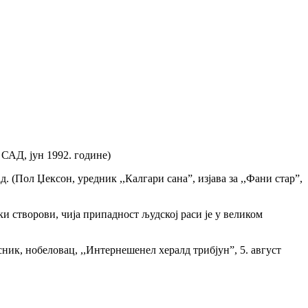
САД, јун 1992. године)
 (Пол Џексон, уредник ,,Калгари сана”, изјава за ,,Фани стар”,
 створови, чија припадност људској раси је у великом
ник, нобеловац, ,,Интернешенел хералд трибјун”, 5. август