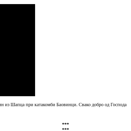
ин из Шапца при катакомби Баовинци. Свако добро од Господа
***
***