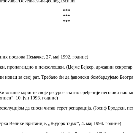
rdovanja/Devetnaest-na-jednoga.sr.html
***
***
***
них послова Немачке, 27. мај 1992. године)
и, пропагандно и психолошки. (Џејмс Бејкер, државни секретар 
 новац за свој рат. Требало би да ђаволски бомбардујемо Београд.
отиње користе своје ресурсе знатно сређеније него ови наопаки
пиен”, 10. јун 1993. године)
золуцијом да сноси читав терет репарација. (Јосиф Бродски, пес
ка Велике Британије, ,,Њујорк тајмс”, 4. мај 1994. године)