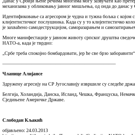
Данас у Србији њене речима многима могу зазвучати као прете
механизама у обликовању јавног мишљења, од онда до данас у Ср
Идентификовање са агресором је чудна и тужна бољка с којом се
клијентистичког послушника. Када су у то клијентистичко кол
је захваћено самодеструкцијом, саморазарањем и самозатирање
Многе манифестације у јавном животу српског друштва сведоче 
НАТО-а, када је тврдио:
„Србе треба спокојно бомбардовати, јер ће све брзо заборавити“
———————————————————————–
Чланице Алијансе
Здружену агресију на СР Југославију извршиле су следеће држ
Белгија, Холандија, Данска, Исланд, Чешка, Француска, Немачк
Сједињене Америчке Државе.
Слободан Кљакић
објављено: 24.03.2013