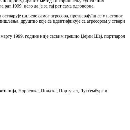
научно простудираних метода и коришћењу суптилних
ат 1999. него да је за тај рат сама одговорна.
 остварује циљеве самог агресора, претварајући се у његовог
мишљења, друштво које се идентификује са агресором у ствари
 марту 1999. године није сасвим грешио Џејми Шеј, портпарол
Британија, Норвешка, Пољска, Португал, Луксембург и