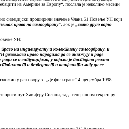
ребацити из Америке за Европу“, послала је неколико месеци
рно силеџијски проширили значење Члана 51 Повеље УН који
узетак право на самоодбрану“
, док је
„свако друго војно
Повеље УН:
 право на индивидуалну и колективну самоодбрану, и
 дозвољава право народима да се ангажују и раде
не ради се о ситуацијама, у којима је постојала реална
и стабилност и безбедност и конфликти могу да се
изложио у разговору за „Де фолксрант“ 4. децембра 1998.
отворити пут Хавијеру Солани, тада генералном секретару