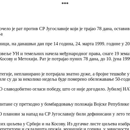
***
ело је рат против СР Југославије који је трајао 78 дана, остави
-а
ици, на данашњи дан пре 14 година, 24. марта 1999. године у 20.
овеље УН и темељних начела међународног права, снаге 19 зем
Косову и Метохији. Рат је потрајао пуних 78 дана, до 10. јуна 
гије, непланирано је потрајала знатно дуже, а бројне тешкоће у 
ле су да за неколико недеља буде померено обележавање 50-годи
 славодобитно огласи победу, што се није догодило. Јубилеј НАТ
спитане су претходно у бомбардовању положаја Војске Републике
О планови за напад на СР Југославију били дефинисани у лето те
 циљева у Србији и на Косову. Из дугачке листе циљева изабран
епетитори и складишта оружја, муниције и горива, у зависности 