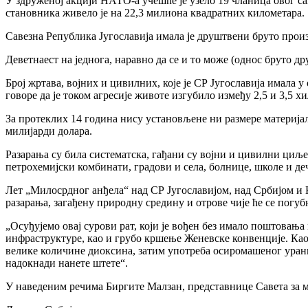
У здруженој акцији НАТО-а учешће је узело 19 чланица овог са
становника живело је на 22,3 милиона квадратних километара.
Савезна Република Југославија имала је друштвени бруто прои
Деветнаест на једнога, наравно да се и то може (однос бруто д
Број жртава, војних и цивилних, које је СР Југославија имала у
говоре да је током агресије животе изгубило између 2,5 и 3,5 х
За протеклих 14 година нису установљене ни размере материјалн
милијарди долара.
Разарања су била систематска, гађани су војни и цивилни циљ
петрохемијски комбинати, градови и села, болнице, школе и де
Лет „Милосрдног анђела“ над СР Југославијом, над Србијом и К
разарања, загађену природну средину и отрове чије ће се пог
„Осуђујемо овај сурови рат, који је вођен без имало поштова
инфраструктуре, као и грубо кршење Женевске конвенције. Као
велике количине диоксина, затим употреба осиромашеног ураниј
надокнади нанете штете“.
У наведеним речима Биргите Малзан, представнице Савета за ми