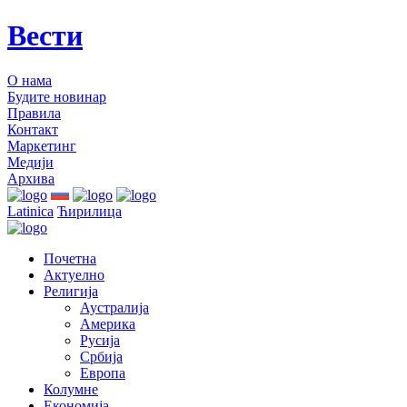
Вести
О нама
Будите новинар
Правила
Контакт
Маркетинг
Медији
Архива
Latinica
Ћирилица
Почетна
Актуелно
Религија
Аустралија
Америка
Русија
Србија
Европа
Колумне
Економија