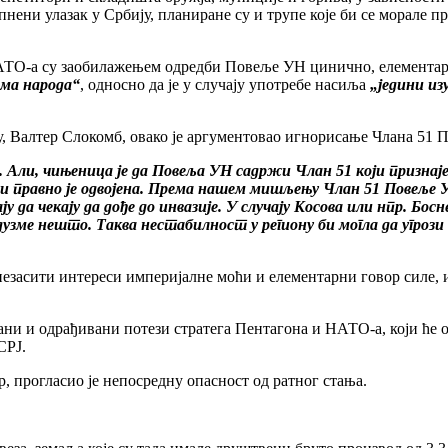
нени улазак у Србију, планиране су и трупе које би се морале п
 НАТО-а су заобилажењем одредби Повеље УН цинично, елемента
има народа“
, односно да је у случају употребе насиља
„једини из
, Валтер Слокомб, овако је аргументовао игнорисање Члана 51 
 Али, чињеница је да Повеља УН садржи Члан 51 који признаје
и правно је одвојена. Према нашем мишљењу Члан 51 Повеље УН
ју да чекају да дође до инвазије. У случају Косова или нпр. Бос
едузме нешто. Таква нестабилност у региону би могла да угроз
 незасити интереси империјалне моћи и елементарни говор силе, 
ани и одрађивани потези стратега Пентагона и НАТО-а, који ће 
СРЈ.
, прогласио је непосредну опасност од ратног стања.