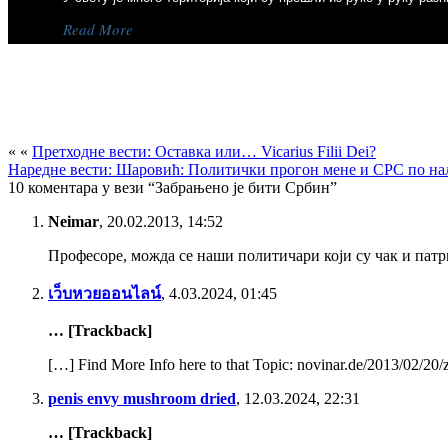
Read More
Григорије мало политичка позиција, па онда опозиција а стал
Григорије мало политичка позиција, па онда опозиција а стал
« «
Претходне вести: Оставка или… Vicarius Filii Dei?
Posted 7 година ago
Наредне вести: Шаровић: Политички прогон мене и СРС по на
10 коментара у вези “Забрањено је бити Србин”
Имамо нову звезду у успону. Довољно је што је против Вучића, 
Neimar
,
20.02.2013, 14:52
Октобар 2019, Фејсбук профил Б.Т.
Професоре, можда се наши политичари који су чак и патр
***
Римокатолички клер је имао…
เว็บหวยออนไลน์
,
4.03.2024, 01:45
Read More
… [Trackback]
[…] Find More Info here to that Topic: novinar.de/2013/02/20/z
penis envy mushroom dried
,
12.03.2024, 22:31
Закулисна игра владике Лонгина – Фанарски Лонгин
… [Trackback]
Закулисна игра владике Лонгина – Фанарски Лонгин