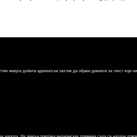
путем имејла добила адвокатски захтев да објави деманти за текст који 
азних народа. На земљи предака индијанских племена сада се налази држа