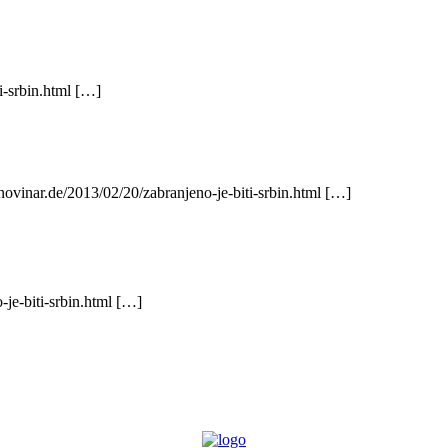
i-srbin.html […]
осавске…
ovinar.de/2013/02/20/zabranjeno-je-biti-srbin.html […]
-je-biti-srbin.html […]
филохију већ свим оним владикама и патријарху који се на задњем саб