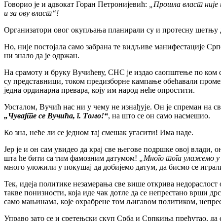
Говорио је и адвокат Горан Петронијевић:
„Прошла власт није па
и за ову власт“!
Организатори овог окупљања планирали су и протесну шетњу до
Но, није постојала само забрана те видљиве манифестације Српс
ни знало да је одржан.
На срамоту и бруку Вучићеву, СНС је издао саопштење по ком 
су представници, током предизборне кампање обећавали промен
једна ординарна превара, коју им народ неће опростити.
Уосталом, Вучић нас ни у чему не изнађује. Он је спреман на с
„Чувајте се Вучића, г. Томо!“
, на што се он само насмешио.
Ко зна, неће ли се једном тај смешак угасити! Има наде.
Јер је и он сам увидео да крај све његове подршке овој влади, он
шта ће бити са тим фамозним датумом!
„Много тога улажемо у 
много уложили у покушај да добијемо датум, да бисмо се игра
Тек, идеја политике незамерања све више открива недораслост 
такве понизности, која иде чак дотле да се непрестано врши д
само мањинама, које охрабрене том љигавом политиком, непрест
Управо зато се и сретењски скуп Срба и Српкиња прећутао, да с