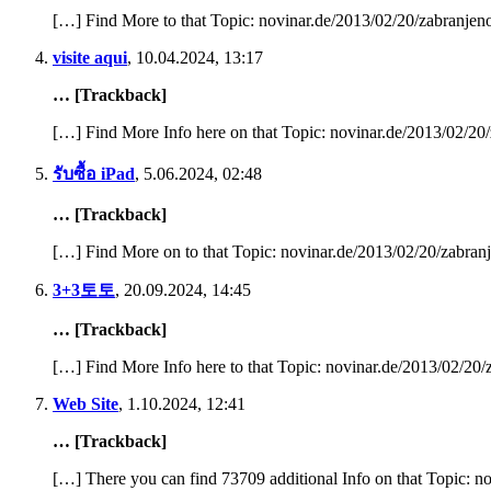
Posted 7 година ago
[…] Find More to that Topic: novinar.de/2013/02/20/zabranjeno
Чудан је животни пут владике Лонгина. Сав његов живот је зак
visite aqui
,
10.04.2024, 13:17
Read More
… [Trackback]
[…] Find More Info here on that Topic: novinar.de/2013/02/20/
รับซื้อ iPad
,
5.06.2024, 02:48
Владика СПЦ против Гидеона Грајфа
Владика СПЦ против Гидеона Грајфа
… [Trackback]
Posted 7 година ago
[…] Find More on to that Topic: novinar.de/2013/02/20/zabranj
Владика СПЦ Јован Ћулибрк назвао је израелског историчара Г
реч, након…
3+3토토
,
20.09.2024, 14:45
Read More
… [Trackback]
[…] Find More Info here to that Topic: novinar.de/2013/02/20/z
Web Site
,
1.10.2024, 12:41
Да се епископ Западноамеричке епархије, Максим суспендује
Да се епископ Западноамеричке епархије, Максим суспендује
… [Trackback]
Posted 7 година ago
[…] There you can find 73709 additional Info on that Topic: no
Текст петиције свештенства СПЦ у Америци против владике 