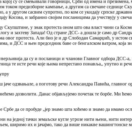
 којој су се смењивали говорници, Срби од имена и презимена, 
ним током предизборне кампање, а другим са свечане седнице Ск
о, а у другом сасвим супротно, по ком се укидају српске државне
едају Косова, и забранио својим посланицима да учествују у све
у Скупштине, у знак протеста оном што ова власт чини са Косме
логу и захтеву Запада! Од стране ДСС- а дошла је само др Сандра
ма овог протеста. Али био је и др Слободан Самарџић, у истом сво
ма, и ДСС и њен председник баве се бенгалском ватром, која зна
а уверљивија да су и посланици и чланови Главног одбора ДСС-а
ица те исте речи које њима непрестано понавља,, упутио и рече
дупру
ш јаче одзвањале, а поготову речи Александра Павића, главног о
 нећемо дозволити. Данас објављујемо почетак те борбе. Ми ћемо
 Србе да се пробуде „јер знамо шта хоћемо и знамо да имамо ос
е ни на једној тачки земаљске кугле угрозе нити њени, нити инте
ем, ширимо их и јачајмо, тако да више никакве вашингтонске ма