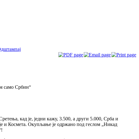
дштампај
ем само Србин“
етења, кад је, једни кажу, 3.500, а други 5.000, Срба и
је и Космета. Окупљање је одржано под геслом „Никад
“!