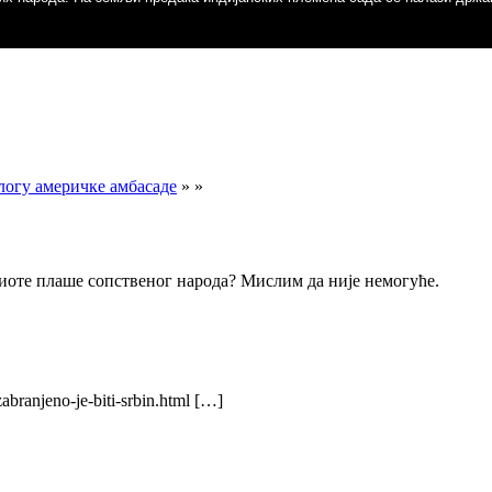
н…
н…
логу америчке амбасаде
» »
кога брига за јавно изговорену хулу на Светог Духа, ријеч бабунску- fili
иоте плаше сопственог народа? Мислим да није немогуће.
abranjeno-je-biti-srbin.html […]