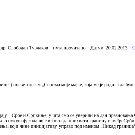
др. Слободан Турлаков пута прочитано Датум:
20.02.2013
О
е“) посветио сам „Сенима моје мајке, која ме је родила да буд
ају – Србе и Српкиње, у шта смо се уверили на дан празновања Ср
ње о покушају садашње власти да прихвати границу између Срби
жења, који чине иницијативу, управо под именом „Никад граница