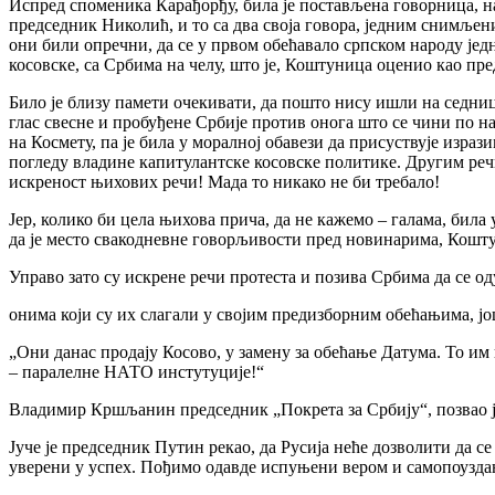
Испред споменика Карађорђу, била је постављена говорница, на
председник Николић, и то са два своја говора, једним снимље
они били опречни, да се у првом обећавало српском народу једн
косовске, са Србима на челу, што је, Коштуница оценио као пр
Било је близу памети очекивати, да пошто нису ишли на седниц
глас свесне и пробуђене Србије против онога што се чини по на
на Космету, па је била у моралној обавези да присуствује изрази
погледу владине капитулантске косовске политике. Другим речи
искреност њихових речи! Мада то никако не би требало!
Јер, колико би цела њихова прича, да не кажемо – галама, бил
да је место свакодневне говорљивости пред новинарима, Коштун
Управо зато су искрене речи протеста и позива Србима да се о
онима који су их слагали у својим предизборним обећањима, јо
„Они данас продају Косово, у замену за обећање Датума. То им
– паралелне НАТО инстутуције!“
Владимир Кршљанин председник „Покрета за Србију“, позвао је
Јуче је председник Путин рекао, да Русија неће дозволити да с
уверени у успех. Пођимо одавде испуњени вером и самопоуздањ