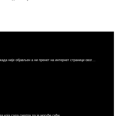
никада није објављен а ни пренет на интернет страници овог…
Next
ва која сада сматра да је могуће сећи…