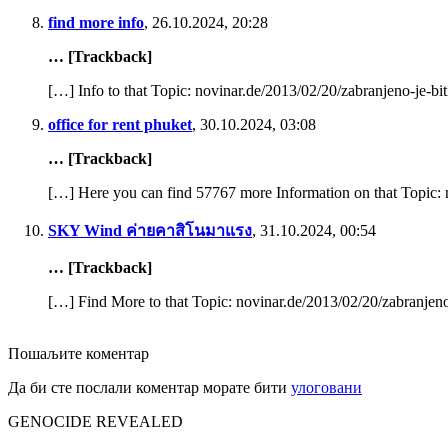
***
find more info
,
26.10.2024, 20:28
Светом Архијерејском Синоду
… [Trackback]
Српске Православне Цркве
Београд, Србија
[…] Info to that Topic: novinar.de/2013/02/20/zabranjeno-je-bit
29. март 2019
office for rent phuket
Сан Дијего, Лос Анђелес, Лас Вегас, Чикаго
,
30.10.2024, 03:08
… [Trackback]
Вашa Светости, Високопреосвећени и Преосвећени оци Свет
[…] Here you can find 57767 more Information on that Topic: n
Read More
SKY Wind ค่ายคาสิโนมาแรง
,
31.10.2024, 00:54
… [Trackback]
[…] Find More to that Topic: novinar.de/2013/02/20/zabranjeno
Митрополите Амфилохије …..верујете ли у Бога ??!!
Митрополите Амфилохије …..верујете ли у Бога ??!!
Posted 7 година ago
Пошаљите коментар
Ово катастрофално питање није упућено само Митрополиту Ам
Да би сте послали коментар морате бити
улоговани
Read More
GENOCIDE REVEALED