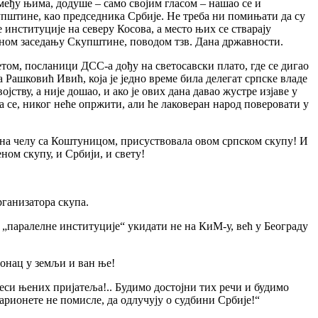
међу њима, додуше – само својим гласом – нашао се и
упштине, као председника Србије. Не треба ни помињати да су
 институције на северу Косова, а место њих се стварају
чаном заседању Скупштине, поводом тзв. Дана државности.
том, посланици ДСС-а дођу на светосавски плато, где се дигао
 Рашковић Ивић, која је једно време била делегат српске владе
јству, а није дошао, и ако је ових дана давао жустре изјаве у
 се, никог неће опржити, али ће лаковеран народ поверовати у
, на челу са Коштуницом, присуствовала овом српском скупу! И
ном скупу, и Србији, и свету!
рганизатора скупа.
 „паралелне институције“ укидати не на КиМ-у, већ у Београду
лонац у земљи и ван ње!
реси њених пријатеља!.. Будимо достојни тих речи и будимо
рионете не помисле, да одлучују о судбини Србије!“