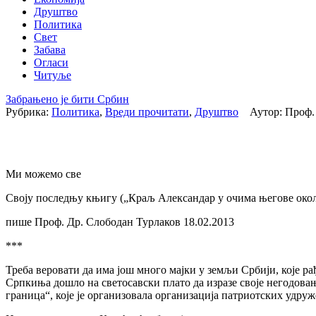
Друштво
Политика
Свет
Забава
Огласи
Читуље
Забрањено је бити Србин
Рубрика:
Политика
,
Вреди прочитати
,
Друштво
Аутор: Проф. 
Ми можемо све
Своју последњу књигу („Краљ Александар у очима његове околин
пише Проф. Др. Слободан Турлаков 18.02.2013
***
Треба веровати да има још много мајки у земљи Србији, које рађ
Српкиња дошло на светосавски плато да изразе своје негодова
граница“, које је организовала организација патриотских удру