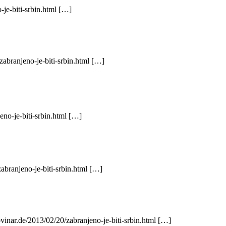
-je-biti-srbin.html […]
улисана игра. Из своје далматинске епархије за време рата 1992 године 
zabranjeno-je-biti-srbin.html […]
eno-je-biti-srbin.html […]
идеона Грајфа циркузантом, тачније, Грајфов рад на тему Јасеновца наз
abranjeno-je-biti-srbin.html […]
vinar.de/2013/02/20/zabranjeno-je-biti-srbin.html […]
западноамеричког Максима Васиљевића.