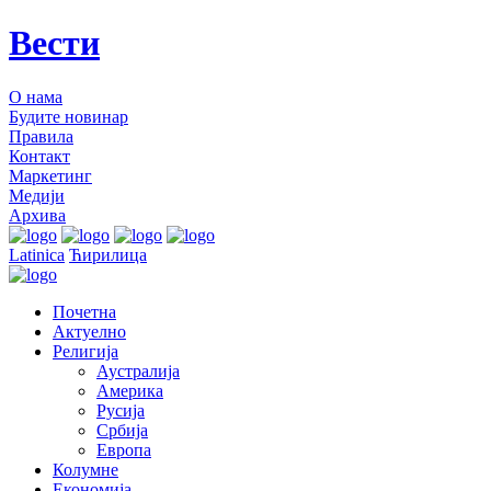
Вести
О нама
Будите новинар
Правила
Контакт
Маркетинг
Медији
Архива
Latinica
Ћирилица
Почетна
Актуелно
Религија
Аустралија
Америка
Русија
Србија
Европа
Колумне
Економија