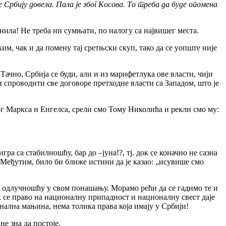
је Србију довела. Пала је због Косова. То треба да буде опомена
ила! Не треба ни сумњати, по налогу са највишег места.
им, чак и да помену тај сретњски скуп, тако да се уопште није
Тачно, Србија се буди, али и из марифетлука ове власти, чији
 спроводити све договоре претходне власти са Западом, што је
 Трг Маркса и Енгелса, срели смо Тому Николића и рекли смо му:
игра са стабилношћу, бар до –јуна!?, тј. док се коначно не сазна
 Међутим, било би ближе истини да је казао: „исувише смо
и одлучношћу у свом понашању. Морамо рећи да се гадимо те и
ок се право на националну припадност и националну свест даје
нална мањина, нема толика права која имају у Србији!
е зна да постоје.