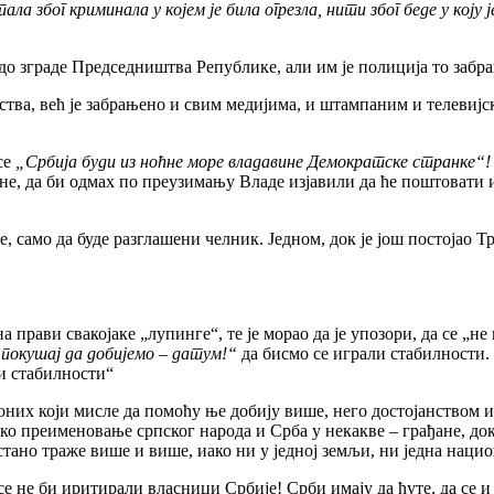
ла због криминала у којем је била огрезла, нити због беде у коју 
 зграде Председништва Републике, али им је полиција то забран
тва, већ је забрањено и свим медијима, и штампаним и телевијск
се
„Србија буди из ноћне море владавине Демократске странке“!
е, да би одмах по преузимању Владе изјавили да ће поштовати и
ве, само да буде разглашени челник. Једном, док је још постојао
а прави свакојаке „лупинге“, те је морао да је упозори, да се „не 
покушај да добијемо – датум!“
да бисмо се играли стабилности.
ли стабилности“
оних који мисле да помоћу ње добију више, него достојанством 
рско преименовање српског народа и Срба у некакве – грађане, д
ано траже више и више, иако ни у једној земљи, ни једна нацио
е не би иритирали власници Србије! Срби имају да ћуте, да се и н