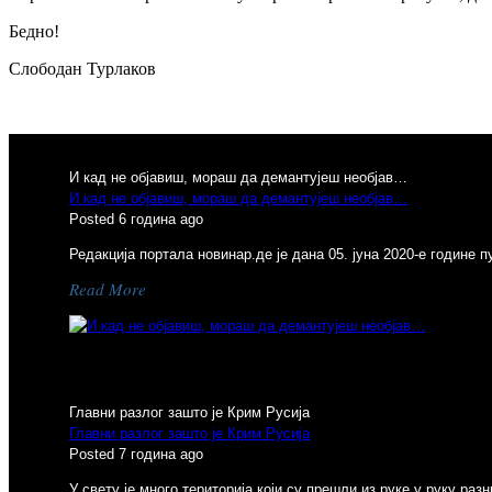
Бедно!
Слободан Турлаков
И кад не објавиш, мораш да демантујеш необјав…
И кад не објавиш, мораш да демантујеш необјав…
Posted 6 година ago
Редакција портала новинар.де је дана 05. јуна 2020-е године 
Read More
Previous
Главни разлог зашто је Крим Русија
Главни разлог зашто је Крим Русија
Posted 7 година ago
У свету је много територија који су прешли из руке у руку р