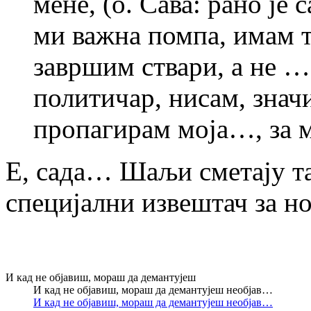
мене, (о. Сава: рано је с
ми важна помпа, имам та
завршим ствари, а не 
политичар, нисам, знач
пропагирам моја…, за 
Е, сада… Шаљи сметају та
специјални извештач за но
И кад не објавиш, мораш да демантујеш
И кад не објавиш, мораш да демантујеш необјав…
И кад не објавиш, мораш да демантујеш необјав…