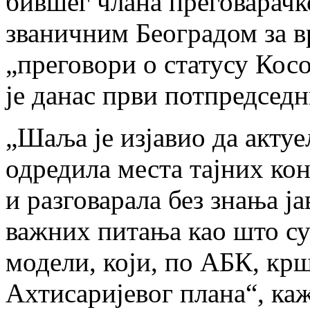
бившег члана преговарач
званичним Београдом за в
„преговори о статусу Ко
је данас први потпредседн
„Шаља је изјавио да актуел
одредила места тајних кон
и разговарала без знања ја
важних питања као што су 
модели, који, по АБК, кр
Ахтисаријевог плана“, каже