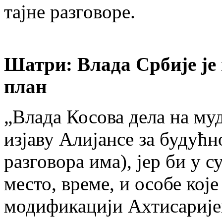
тајне разговоре.
Шатри: Влада Србије је
план
„Влада Косова дела на муд
изјаву Алијансе за будућн
разговора има), јер би у 
место, време, и особе које
модификацији Ахтисаријев