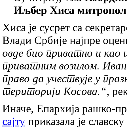
Иљбер Хиса митропол
Хиса је сусрет са секрета
Влади Србије најпре оцен
овде био приватно и као 
приватним возилом. Ивано
право да учествује у праз
територији Косова.“
, ре
Иначе, Епархија рашко-п
сајту
приказала је славску