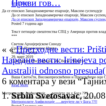
Цркви гов…
Read More
Да се епископ Западноамеричке епархије, Максим суспендује
Да се епископ Западноамеричке епархије, Максим суспен
Да се епископ Западноамеричке епархије, Максим суспен
Posted 7 година ago
Текст петиције свештенства СПЦ у Америци против вла
***
Светом Архијерејском Синоду
« «
Претходне вести: Prišt
Српске Православне Цркве
Београд, Србија
Наредне вести: Irinejeva p
29. март 2019
Сан Дијего, Лос Анђелес, Лас Вегас, Чикаго
Australiji odnosno presuda
Вашa Светости, Високопреосвећени и Преосвећени оци 
6 коментара у вези “Тајни
Read More
Srbin Svetosavac
,
20.08
Митрополите Амфилохије …..верујете ли у Бога ??!!
Митрополите Амфилохије …..верујете ли у Бога ??!!
Митрополите Амфилохије …..верујете ли у Бога ??!!
Posted 7 година ago