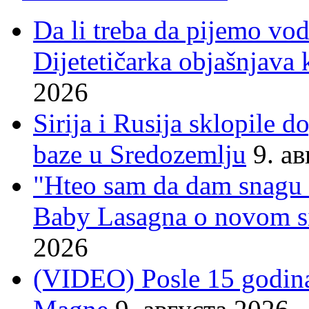
Da li treba da pijemo vo
Dijetetičarka objašnjava k
2026
Sirija i Rusija sklopile 
baze u Sredozemlju
9. а
"Hteo sam da dam snagu s
Baby Lasagna o novom si
2026
(VIDEO) Posle 15 godina 