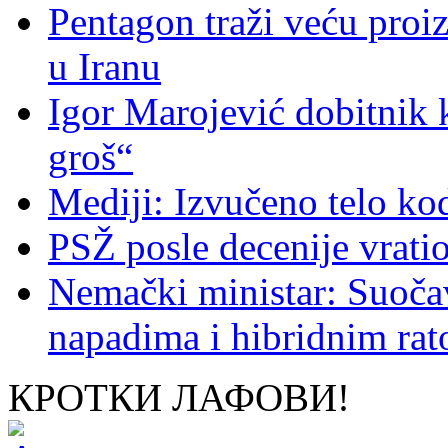
Pentagon traži veću proi
u Iranu
Igor Marojević dobitnik 
groš“
Mediji: Izvučeno telo ko
PSŽ posle decenije vrati
Nemački ministar: Suoč
napadima i hibridnim ra
КРОТКИ ЛАФОВИ!