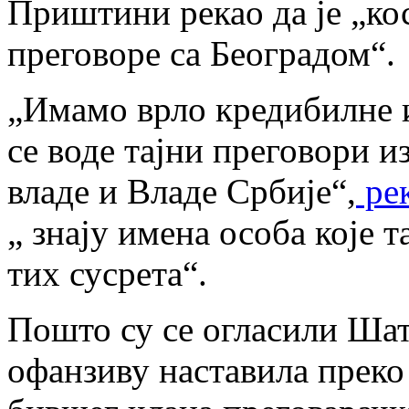
Приштини рекао да је „кос
преговоре са Београдом“.
„Имамо врло кредибилне и
се воде тајни преговори и
владе и Владе Србије“,
рек
„ знају имена особа које т
тих сусрета“.
Пошто су се огласили Шат
офанзиву наставила преко 