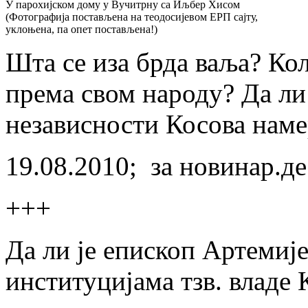
У парохијском дому у Вучитрну са Иљбер Хисом
(Фотографија постављена на теодосијевом ЕРП сајту,
уклоњена, па опет постављена!)
Шта се иза брда ваља? Кол
према свом народу? Да л
независности Косова наме
19.08.2010; за новинар.де
+++
Да ли је епископ Артемиј
институцијама тзв. владе 