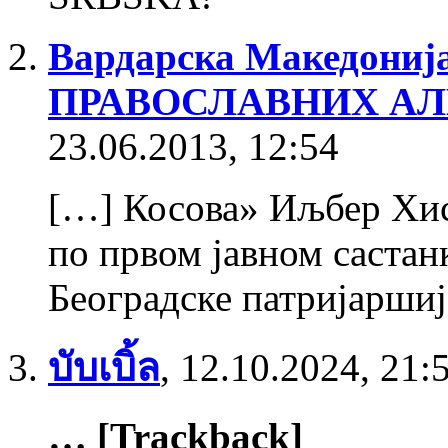
Вардарска Македониј
ПРАВОСЛАВНИХ АЛБ
23.06.2013, 12:54
[…] Косова» Иљбер Хиса
по првом јавном састан
Београдске патријаршиј
บับเบิ้ล
,
12.10.2024, 21:
… [Trackback]