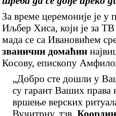
треба да се дође преко д
За време церемоније је у
Иљбер Хиса, који је за Т
мада се са Ивановићем сре
званични домаћин
најви
Косову, епископу Амфило
„Добро сте дошли у Ва
су гарант Ваших права 
вршење верских ритуала“
Вучитрну, тзв.
Координа