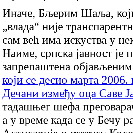
Иначе, Бљерим Шаља, који
„влада“ није транспарент
сам већ има искуства у не
Наиме, српска јавност је 
запрепаштена објављени
који се десио марта 2006.
Дечани између оца Саве 
тадашњег шефа преговара
а у време када се у Бечу