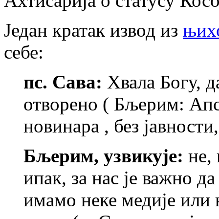
Ахтисарија о статусу Косо
Један кратак извод из
њихо
себе:
пс. Сава:
Хвала Богу, д
отворено ( Бљерим: Апс
новинара , без јавности,
Бљерим, узвикује:
не,
ипак, за нас је важно д
имамо неке медије или н