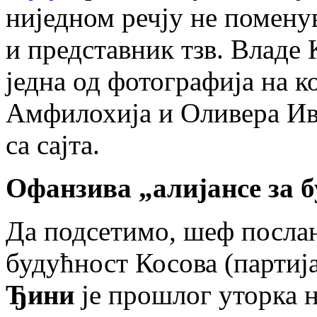
ниједном речју не помену
и представник тзв. Владе
једна од фотографија на к
Амфилохија и Оливера Ив
са сајта.
Офанзива „алијансе за 
Да подсетимо, шеф послан
будућност Косова (парти
Ђини
је прошлог уторка н