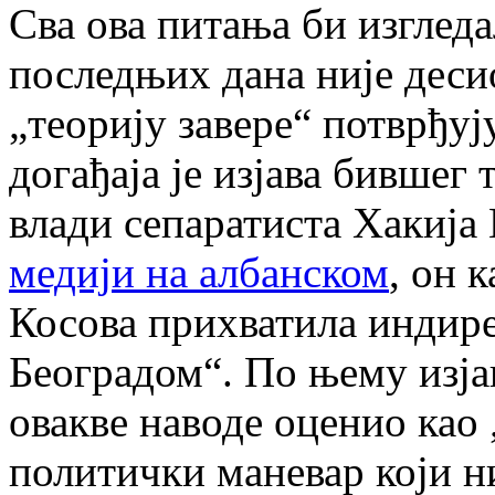
Сва ова питања би изглед
последњих дана није десио
„теорију завере“ потврђуј
догађаја је изјава бившег 
влади сепаратиста Хакија
медији на албанском
, он 
Косова прихватила индире
Београдом“. По њему изја
овакве наводе оценио као
политички маневар који н