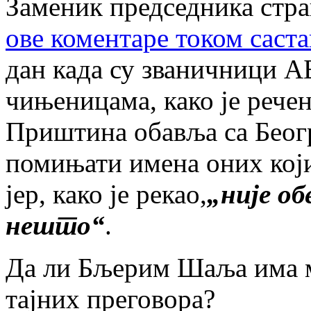
Заменик председника стра
ове коментаре током саста
дан када су званичници А
чињеницама, како је речен
Приштина обавља са Беогр
помињати имена оних који
јер, како је рекао,
„није о
нешто“
.
Да ли Бљерим Шаља има м
тајних преговора?