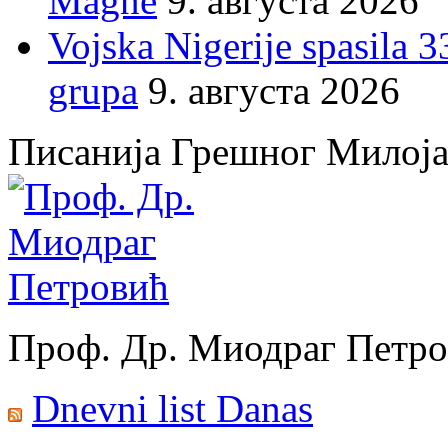
Magne
9. августа 2026
Vojska Nigerije spasila 3
grupa
9. августа 2026
Писанија Грешног Милој
Проф. Др. Миодраг Петр
Dnevni list Danas