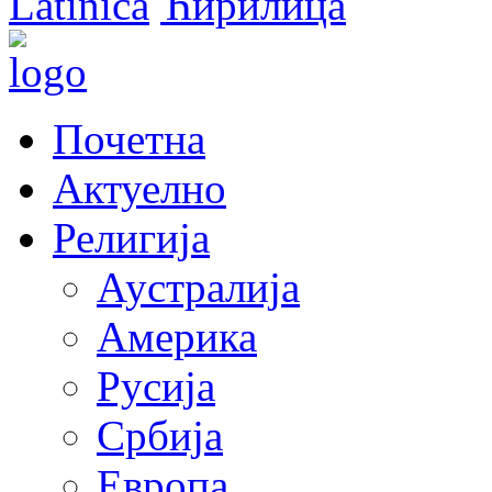
Latinica
Ћирилица
Почетна
Актуелно
Религија
Аустралија
Америка
Русија
Србија
Европа