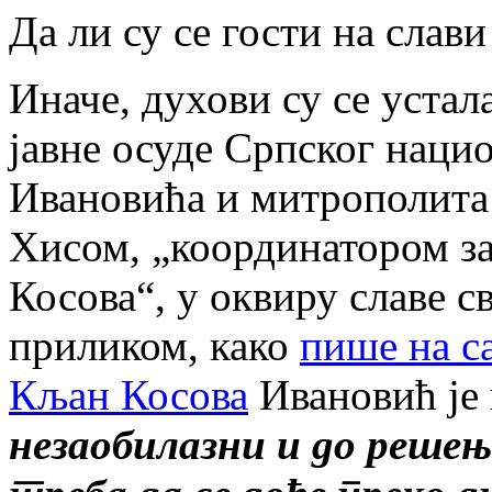
Да ли су се гости на слав
Иначе, духови су се устал
јавне осуде Српског наци
Ивановића и митрополит
Хисом, „координатором за
Косова“, у оквиру славе с
приликом, како
пише на с
Кљан Косова
Ивановић је 
незаобилазни и до решењ