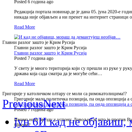
Posted 6 година ago
Редакција портала новинар.де је дана 05. јуна 2020-е годи
никада није објављен а ни пренет на интернет страници
Read More
Главни разлог зашто је Крим Русија
Главни разлог зашто је Крим Русија
Главни разлог зашто је Крим Русија
Posted 7 година ago
У свету је много територија који су прешли из руке у ру
држава која сада сматра да је могуће сећи…
Read More
Григорије у католичком олтару се моли са римокатолицима!?
Григорије мало политичка позиција, па онда опозиција а
Previous
Next
Григорије мало политичка позиција, па онда опозиција а
Posted 7 година ago
јун 6
И кад не објавиш
Имамо нову звезду у успону. Довољно је што је против Вуч
filioque?