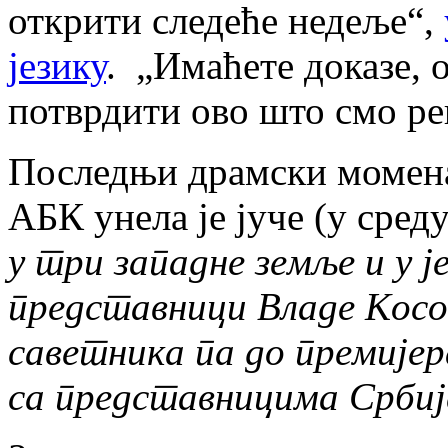
открити следеће недеље“,
језику
. „Имаћете доказе, 
потврдити ово што смо ре
Последњи драмски моменат
АБК унела је јуче (у сред
у три западне земље и у ј
представници Владе Косо
саветника па до премијер
са представницима Србиј