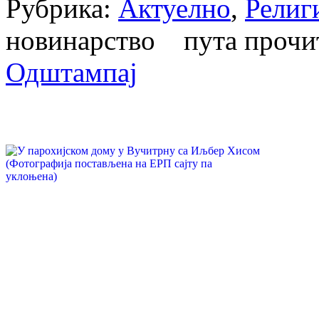
Рубрика:
Актуелно
,
Религ
новинарство пута проч
Одштампај