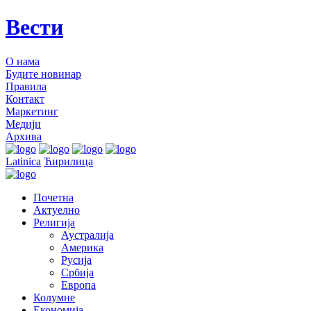
Вести
О нама
Будите новинар
Правила
Контакт
Маркетинг
Медији
Архива
Latinica
Ћирилица
Почетна
Актуелно
Религија
Аустралија
Америка
Русија
Србија
Европа
Колумне
Економија