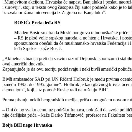
„Munjevitom akcijom, Hrvatska će napasti Banjaluku i poslati naoruž
i suroviji“, stoji u tekstu ovog časopisa čiji autor podseća kako je t
izazvala oružana intervencija iz Zagreba na Banjaluku“.
BOSIĆ: Preko leđa RS
Mladen Bosić smatra da Mesić podgreva ratnohuškačke priče i
– RS je plod volje srpskog naroda, a ne htenja Hrvatske, i post
sporazumom obećali da će muslimansko-hrvatska Federacija i Hrva
leđa Srpske – kaže Bosić.
„Aktuelna situacija preti da sasvim razori Dejtonski sporazum i stab
ovaj američki dnevnik.
Zapanjujuće je da ovu teoriju podržavaju i neki bivši američki političar
Bivši ambasador SAD pri UN Ričard Holbruk je među prvima ocenio ka
između 1992. do 1995. godine“. Holbruk je kao glavnog krivca oceni
elementom“, koji „uz pomoć Rusije radi na rušenju BiH“.
Prema pisanju nekih beogradskih medija, priča o mogućem novom ratu 
– Oni će po svaku cenu, uz podršku Iranaca, pokušati da svoje političk
nije čaršijska priča – kaže Darko Trifunović, profesor na Fakultetu be
Bolje BiH nego Hrvatska