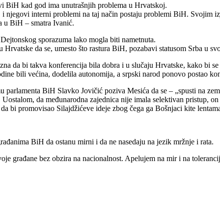
vi BiH kad god ima unutrašnjih problema u Hrvatskoj.
oj i njegovi interni problemi na taj način postaju problemi BiH. Svojim 
a u BiH – smatra Ivanić.
Dejtonskog sporazuma lako mogla biti nametnuta.
Hrvatske da se, umesto što rastura BiH, pozabavi statusom Srba u svoj
a da bi takva konferencija bila dobra i u slučaju Hrvatske, kako bi se
ine bili većina, dodelila autonomija, a srpski narod ponovo postao kons
u parlamenta BiH Slavko Jovičić poziva Mesića da se – „spusti na zem
iH. Uostalom, da međunarodna zajednica nije imala selektivan pristup, 
ego da bi promovisao Silajdžićeve ideje zbog čega ga Bošnjaci kite lentam
rađanima BiH da ostanu mirni i da ne nasedaju na jezik mržnje i rata.
oje građane bez obzira na nacionalnost. Apelujem na mir i na toleranciju