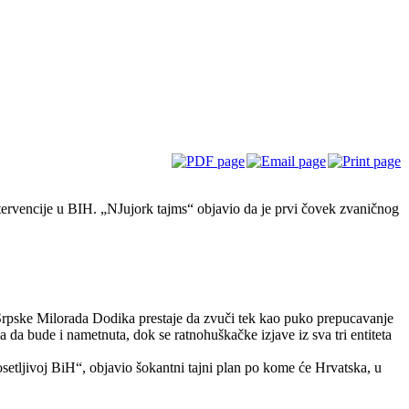
ntervencije u BIH. „NJujork tajms“ objavio da je prvi čovek zvaničnog
 Srpske Milorada Dodika prestaje da zvuči tek kao puko prepucavanje
da bude i nametnuta, dok se ratnohuškačke izjave iz sva tri entiteta
setljivoj BiH“, objavio šokantni tajni plan po kome će Hrvatska, u