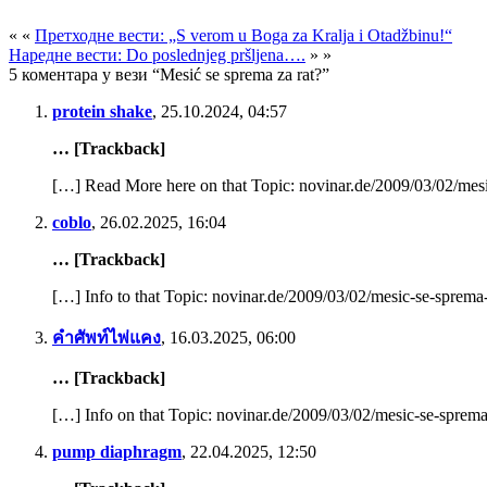
« «
Претходне вести: „S verom u Boga za Kralja i Otadžbinu!“
Наредне вести: Do poslednjeg pršljena….
» »
5 коментара у вези “Mesić se sprema za rat?”
protein shake
,
25.10.2024, 04:57
… [Trackback]
[…] Read More here on that Topic: novinar.de/2009/03/02/mesi
coblo
,
26.02.2025, 16:04
… [Trackback]
[…] Info to that Topic: novinar.de/2009/03/02/mesic-se-sprema
คำศัพท์ไพ่แคง
,
16.03.2025, 06:00
… [Trackback]
[…] Info on that Topic: novinar.de/2009/03/02/mesic-se-sprema
pump diaphragm
,
22.04.2025, 12:50