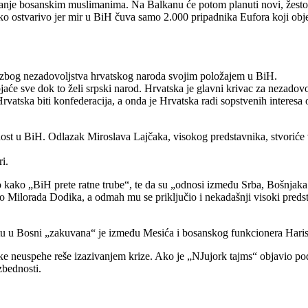
anje bosanskim muslimanima. Na Balkanu će potom planuti novi, žestok g
o lako ostvarivo jer mir u BiH čuva samo 2.000 pripadnika Eufora koji ob
 zbog nezadovoljstva hrvatskog naroda svojim položajem u BiH.
ojaće sve dok to želi srpski narod. Hrvatska je glavni krivac za nezado
tska biti konfederacija, a onda je Hrvatska radi sopstvenih interesa o
ilnost u BiH. Odlazak Miroslava Lajčaka, visokog predstavnika, stvoriće
i.
ko „BiH prete ratne trube“, te da su „odnosi između Srba, Bošnjaka i
o Milorada Dodika, a odmah mu se priključio i nekadašnji visoki pred
u Bosni „zakuvana“ je između Mesića i bosanskog funkcionera Harisa Si
e neuspehe reše izazivanjem krize. Ako je „NJujork tajms“ objavio podatk
zbednosti.