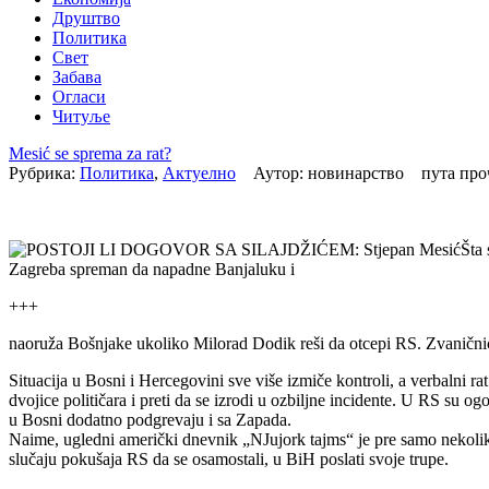
Друштво
Политика
Свет
Забава
Огласи
Читуље
Mesić se sprema za rat?
Рубрика:
Политика
,
Актуелно
Аутор: новинарство пута пр
Šta 
Zagreba spreman da napadne Banjaluku i
+++
naoruža Bošnjake ukoliko Milorad Dodik reši da otcepi RS. Zvaničnic
Situacija u Bosni i Hercegovini sve više izmiče kontroli, a verbalni
dvojice političara i preti da se izrodi u ozbiljne incidente. U RS su
u Bosni dodatno podgrevaju i sa Zapada.
Naime, ugledni američki dnevnik „NJujork tajms“ je pre samo nekoliko 
slučaju pokušaja RS da se osamostali, u BiH poslati svoje trupe.