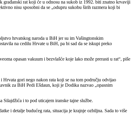
rađanski rat koji će u odnosu na sukob iz 1992. biti znatno krvaviji
jektivno nisu sposobni da se „odupru sukobu širih razmera koji bi
voljstvo hrvatskog naroda u BiH jer su im Vašingtonskim
stavila na cedilu Hrvate u BiH, pa bi sad da se iskupi preko
 veoma opasan vakuum i bezvlašće koje lako može prerasti u rat“, piše
 Hrvata gori nego nakon rata koji se na tom području odvijao
stavnik za BiH Pedi Ešdaun, koji je Dodika nazvao „opasnim
lajdžića i to pod uticajem iranske tajne službe.
e i detalje budućeg rata, situacija je krajnje ozbiljna. Sada to više