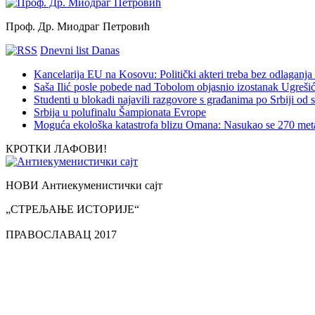
Проф. Др. Миодраг Петровић
Dnevni list Danas
Kancelarija EU na Kosovu: Politički akteri treba bez odlaganja 
Saša Ilić posle pobede nad Tobolom objasnio izostanak Ugreši
Studenti u blokadi najavili razgovore s građanima po Srbiji od s
Srbija u polufinalu Šampionata Evrope
Moguća ekološka katastrofa blizu Omana: Nasukao se 270 meta
КРОТКИ ЛАФОВИ!
НОВИ Антиекуменистички сајт
„СТРЕЉАЊЕ ИСТОРИЈЕ“
ПРАВОСЛАВАЦ 2017