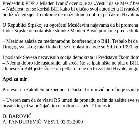
Predsednik PDP-a Mladen Ivanić ocenio je za „Vesti“ da se Mesić ba
– Nažalost, on se koristi BiH kako bi ojačao svoj autoritet u Hrvatsk
podižući tenzije. To nikome ne može doneti dobro, pa čak ni Hrvatim
U Republici Srpskoj su ogorčeni Mesićevim najavama da bi promena 
Lider Srpske demokratske stranke Mladen Bosić poručuje predsedniku 
– Mesić se zalaže za međunarodnu konferenciju o BiH. Trebalo bi da zn
Drugog svetskog rata i kako bi se u oblastima gde su Srbi do 1990. god
I poslanik Saveza nezavisnih socijaldemokrata u Predstavničkom dom
– NJemu dobro ide rasturanje, ali sreća što se ipak ništa ne pita u B
ali nesreća BiH jeste što se on petlja i to ne da bi zaštitio Hrvate, n
Apel za mir
Profesor na Fakultetu bezbednosti Darko Trifunović poručio je svim g
– Uveren sam da će vlasti RS umeti da pronađu način da zaštite sve sv
hrvatskim, ni sa bošnjačkim narodom – kaže Trifunović.
Đ. BAROVIĆ
A. PANDUREVIĆ; VESTI, 02.03.2009