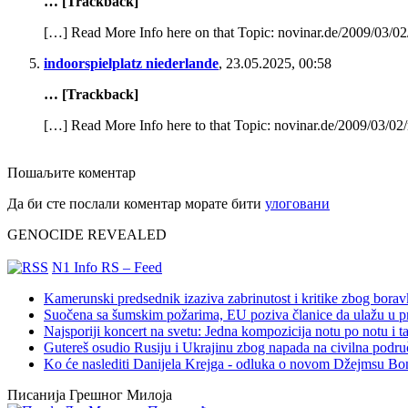
… [Trackback]
[…] Read More Info here on that Topic: novinar.de/2009/03/02
indoorspielplatz niederlande
,
23.05.2025, 00:58
… [Trackback]
[…] Read More Info here to that Topic: novinar.de/2009/03/02
Пошаљите коментар
Да би сте послали коментар морате бити
улоговани
GENOCIDE REVEALED
N1 Info RS – Feed
Kamerunski predsednik izaziva zabrinutost i kritike zbog bora
Suočena sa šumskim požarima, EU poziva članice da ulažu u pre
Najsporiji koncert na svetu: Jedna kompozicija notu po notu i 
Gutereš osudio Rusiju i Ukrajinu zbog napada na civilna podru
Ko će naslediti Danijela Krejga - odluka o novom Džejmsu Bon
Писанија Грешног Милоја