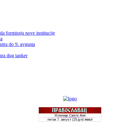
da formiraju nove institucije
ća
utra do 9. avgusta
ra dug tanker