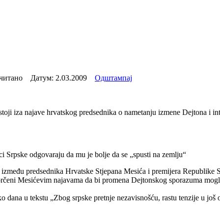
очитано Датум:
2.03.2009
Одштампај
stoji iza najave hrvatskog predsednika o nametanju izmene Dejtona i i
i Srpske odgovaraju da mu je bolje da se „spusti na zemlju“
 rat između predsednika Hrvatske Stjepana Mesića i premijera Republike
 ogorčeni Mesićevim najavama da bi promena Dejtonskog sporazuma mogla 
dana u tekstu „Zbog srpske pretnje nezavisnošću, rastu tenzije u još o