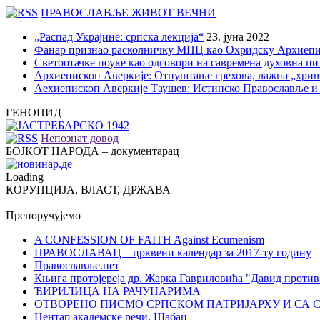
ПРАВОСЛАВЉЕ ЖИВОТ ВЕЧНИ
„Распад Украјине: српска лекција“
23. јуна 2022
Фанар признао расколничку МПЦ као Охридску Архиепи
Светоотачке поуке као одговори на савремена духовна п
Архиепископ Аверкије: Отпуштање грехова, лажна „хри
Аехиепископ Аверкије Таушев: Истинско Православље и
ГЕНОЦИД
Непознат довод
БОЈКОТ НАРОДА – документарац
Loading
КОРУПЦИЈА, ВЛАСТ, ДРЖАВА
Препоручујемо
A CONFESSION OF FAITH Against Ecumenism
ПРАВОСЛАВАЦ – црквени календар за 2017-ту годину
Православље.нет
Књига протојереја др. Жарка Гавриловића "Давид против
ЋИРИЛИЦА НА РАЧУНАРИМА
ОТВОРЕНО ПИСМО СРПСКОМ ПАТРИЈАРХУ И СА 
Центар академске речи, Шабац