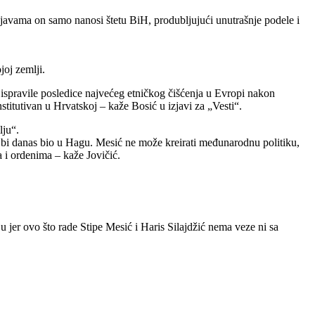
izjavama on samo nanosi štetu BiH, produbljujući unutrašnje podele i
oj zemlji.
 ispravile posledice najvećeg etničkog čišćenja u Evropi nakon
titutivan u Hrvatskoj – kaže Bosić u izjavi za „Vesti“.
lju“.
on bi danas bio u Hagu. Mesić ne može kreirati međunarodnu politiku,
a i ordenima – kaže Jovičić.
 jer ovo što rade Stipe Mesić i Haris Silajdžić nema veze ni sa