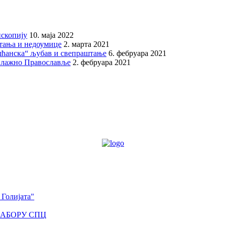
скопију
10. маја 2022
итања и недоумице
2. марта 2021
шћанска“ љубав и свепраштање
6. фебруара 2021
 лажно Православље
2. фебруара 2021
 Голијата"
САБОРУ СПЦ