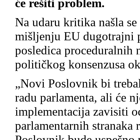
će rešiti problem.
Na udaru kritika našla se 
mišljenju EU dugotrajni 
posledica proceduralnih n
političkog konsenzusa oko
„Novi Poslovnik bi treba
radu parlamenta, ali će n
implementacija zavisiti o
parlamentarnih stranaka r
Poslovnik bude uspešno 