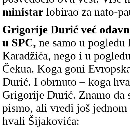
ministar
lobirao za nato-pat
Grigorije Durić već odavn
u SPC,
ne samo u pogledu 
Karadžića, nego i u pogled
Čekua. Koga goni Evropska 
Durić. I obrnuto – koga hva
Grigorije Durić. Znamo da s
pismo, ali vredi još jednom
hvali Šijakovića: