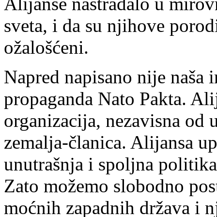
Alijanse nastradalo u miro
sveta, i da su njihove porodi
ožalošćeni.
Napred napisano nije naša i
propaganda Nato Pakta. Alij
organizacija, nezavisna od u
zemalja-članica. Alijansa u
unutrašnja i spoljna politik
Zato možemo slobodno post
moćnih zapadnih država i n