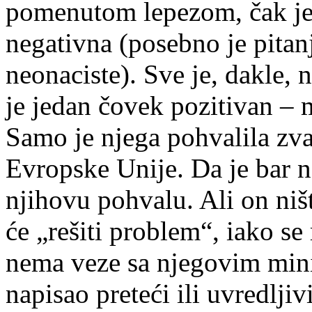
pomenutom lepezom, čak je 
negativna (posebno je pitanj
neonaciste). Sve je, dakle,
je jedan čovek pozitivan – 
Samo je njega pohvalila zva
Evropske Unije. Da je bar 
njihovu pohvalu. Ali on niš
će „rešiti problem“, iako se
nema veze sa njegovim mini
napisao preteći ili uvredljiv