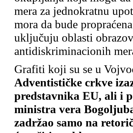
mera za jednokratnu upot
mora da bude propraćena
uključuju oblasti obrazov
antidiskriminacionih mer
Grafiti koji su se u Vojvo
Adventističke crkve iza
predstavnika EU, ali i
ministra vera Bogoljuba 
zadržao samo na retorič