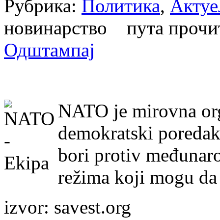
Рубрика:
Политика
,
Актуе
новинарство пута проч
Одштампај
NATO je mirovna org
demokratski poredak 
bori protiv međunaro
režima koji mogu da
izvor: savest.org