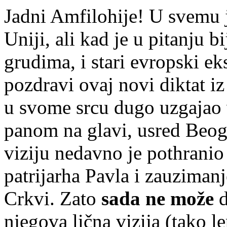
Jadni Amfilohije! U svemu 
Uniji, ali kad je u pitanju bi
grudima, i stari evropski e
pozdravi ovaj novi diktat iz
u svome srcu dugo uzgajao 
panom na glavi, usred Beogr
viziju nedavno je pothrani
patrijarha Pavla i zauziman
Crkvi. Zato
sada ne može
d
njegova lična vizija (tako 