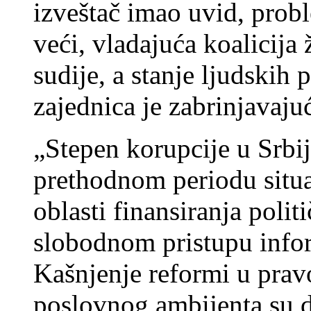
izveštač imao uvid, probl
veći, vladajuća koalicija ž
sudije, a stanje ljudskih 
zajednica je zabrinjavajuć
„Stepen korupcije u Srbiji
prethodnom periodu situa
oblasti finansiranja polit
slobodnom pristupu infor
Kašnjenje reformi u prav
poslovnog ambijenta su d