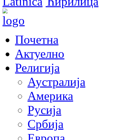
Latinica
Ћирилица
Почетна
Актуелно
Религија
Аустралија
Америка
Русија
Србија
Европа