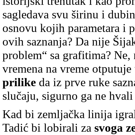
istorijski trenutak i kao pro
sagledava svu širinu i dubi
osnovu kojih parametara i p
ovih saznanja? Da nije Šija
problem“ sa grafitima? Ne, n
vremena na vreme otputuje
prilike
da iz prve ruke sazn
slučaju, sigurno ga ne hvali
Kad bi zemljačka linija igra
Tadić bi lobirali za
svoga z