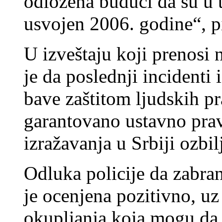
odložena budući da su u t
usvojen 2006. godine“, pi
U izveštaju koji prenos
je da poslednji incidenti 
bave zaštitom ljudskih pr
garantovano ustavno prav
izražavanja u Srbiji ozbi
Odluka policije da zabra
je ocenjena pozitivno, uz
okupljanja koja mogu da