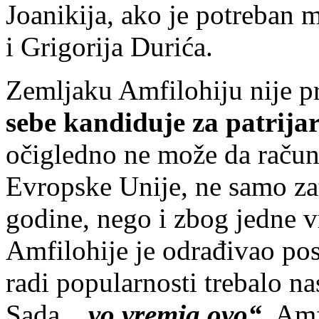
Joanikija, ako je potreban m
i Grigorija Durića.
Zemljaku Amfilohiju nije p
sebe kandiduje za patrija
očigledno ne može da račun
Evropske Unije, ne samo zat
godine, nego i zbog jedne v
Amfilohije je odrađivao po
radi popularnosti trebalo nas
Sada,
„vo vremja ovo“
, Amf