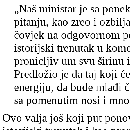
„Naš ministar je sa pon
pitanju, kao zreo i ozbilj
čovjek na odgovornom po
istorijski trenutak u kom
pronicljiv um svu širinu 
Predložio je da taj koji ć
energiju, da bude mlađi č
sa pomenutim nosi i mnog
Ovo valja još koji put pono