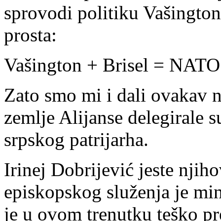
sprovodi politiku Vašingtona
prosta:
Vašington + Brisel = NATO
Zato smo mi i dali ovakav 
zemlje Alijanse delegirale 
srpskog patrijarha.
Irinej Dobrijević jeste njiho
episkopskog služenja je min
je u ovom trenutku teško p