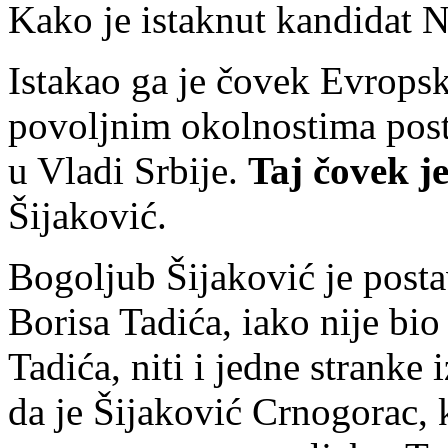
Kako je istaknut kandidat N
Istakao ga je čovek Evropsk
povoljnim okolnostima post
u Vladi Srbije.
Taj čovek j
Šijaković.
Bogoljub Šijaković je posta
Borisa Tadića, iako nije bio
Tadića, niti i jedne stranke 
da je Šijaković Crnogorac, k