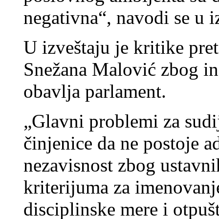
negativna“, navodi se u i
U izveštaju je kritike pre
Snežana Malović zbog insi
obavlja parlament.
„Glavni problemi za sudij
činjenice da ne postoje a
nezavisnost zbog ustavnih
kriterijuma za imenovanje
disciplinske mere i otpuš