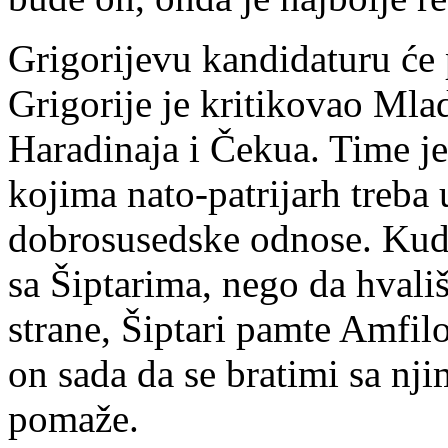
Grigorijevu kandidaturu će po
Grigorije je kritikovao Mlad
Haradinaja i Čekua. Time je
kojima nato-patrijarh treba
dobrosusedske odnose. Kud 
sa Šiptarima, nego da hvali
strane, Šiptari pamte Amfil
on sada da se bratimi sa nji
pomaže.