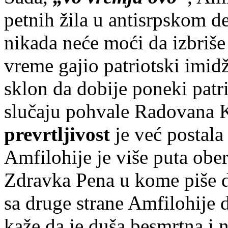
petnih žila u antisrpskom de
nikada neće moći da izbriše 
vreme gajio patriotski imidž
sklon da dobije poneki patri
slučaju pohvale Radovana 
prevrtljivost
je već postala
Amfilohije je više puta ob
Zdravka Pena u kome piše d
sa druge strane Amfilohije d
kaže da je duša besmrtna i 