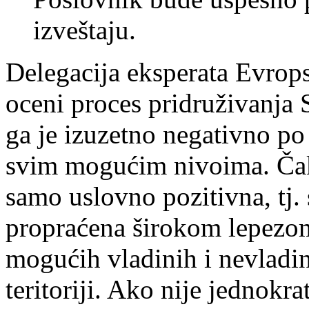
izveštaju.
Delegacija eksperata Evrop
oceni proces pridruživanja S
ga je izuzetno negativno p
svim mogućim nivoima. Čak 
samo uslovno pozitivna, tj.
propraćena širokom lepezom
mogućih vladinih i nevladin
teritoriji. Ako nije jednokra