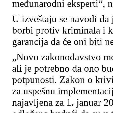
međunarodni eksperti“, na
U izveštaju se navodi da 
borbi protiv kriminala i 
garancija da će oni biti 
„Novo zakonodavstvo mož
ali je potrebno da ono b
potpunosti. Zakon o kri
za uspešnu implementaci
najavljena za 1. januar 2