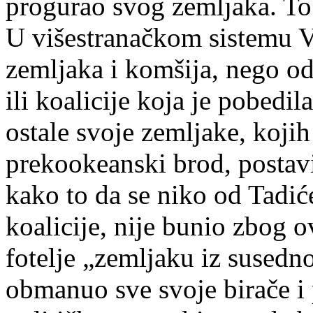
progurao svog zemljaka. To b
U višestranačkom sistemu V
zemljaka i komšija, nego od
ili koalicije koja je pobedil
ostale svoje zemljake, koji
prekookeanski brod, postavi
kako to da se niko od Tadiće
koalicije, nije bunio zbog 
fotelje „zemljaku iz susedno
obmanuo sve svoje birače i 