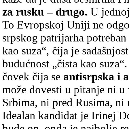
za rusku – drugo.
U jednoj
To Evropskoj Uniji ne odgov
srpskog patrijarha potreban 
kao suza“, čija je sadašnjost 
budućnost „čista kao suza“.
čovek čija se
antisrpska i 
može dovesti u pitanje ni u
Srbima, ni pred Rusima, ni 
Idealan kandidat je Irinej D
bude on, onda je najbolje re