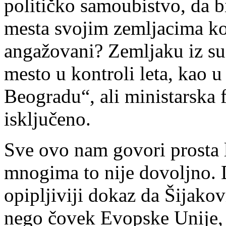
političko samoubistvo, da b
mesta svojim zemljacima koj
angažovani? Zemljaku iz su
mesto u kontroli leta, kao u
Beogradu“, ali ministarska f
isključeno.
Sve ovo nam govori prosta l
mnogima to nije dovoljno. D
opipljiviji dokaz da Šijakov
nego čovek Evopske Unije, 