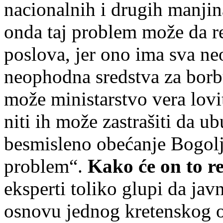
nacionalnih i drugih manjin
onda taj problem može da re
poslova, jer ono ima sva ne
neophodna sredstva za borbu
može ministarstvo vera lov
niti ih može zastrašiti da u
besmisleno obećanje Bogolju
problem“.
Kako će on to re
eksperti toliko glupi da ja
osnovu jednog kretenskog o