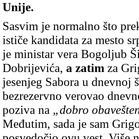
Unije.
Sasvim je normalno što pr
ističe kandidata za mesto sr
je ministar vera Bogoljub Š
Dobrijevića,
a zatim
za Gri
jesenjeg Sabora u dnevnoj š
bezrezervno verovao dnevno
poziva na
„dobro obavešten
Međutim, sada je sam Grig
posvedočio ovu vest. Više 