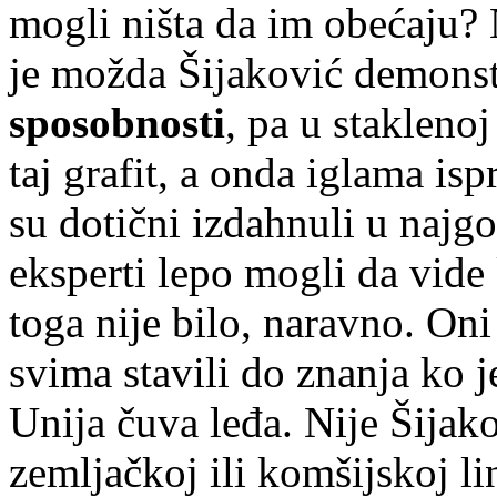
mogli ništa da im obećaju? 
je možda Šijaković demonst
sposobnosti
, pa u staklenoj
taj grafit, a onda iglama is
su dotični izdahnuli u najg
eksperti lepo mogli da vide
toga nije bilo, naravno. Oni
svima stavili do znanja ko j
Unija čuva leđa. Nije Šijak
zemljačkoj ili komšijskoj li