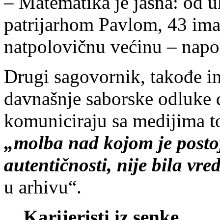
– Matematika je jasna: od u
patrijarhom Pavlom, 43 imaj
natpolovičnu većinu – napo
Drugi sagovornik, takođe in
davnašnje saborske odluke 
komuniciraju sa medijima t
„molba nad kojom je posto
autentičnosti, nije bila vr
u arhivu“.
Karijeristi iz senke