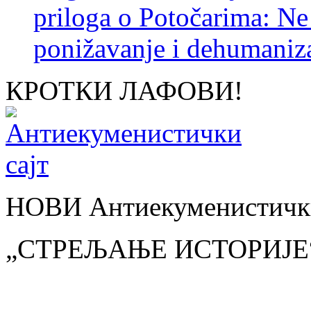
priloga o Potočarima: N
ponižavanje i dehumaniza
КРОТКИ ЛАФОВИ!
НОВИ Антиекуменистички
„СТРЕЉАЊЕ ИСТОРИЈЕ