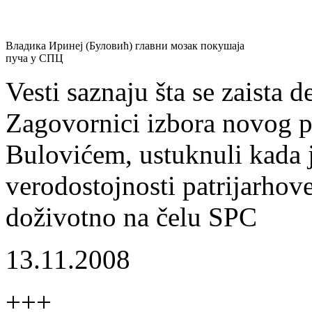
Владика Иринеј (Буловић) главни мозак покушаја
пуча у СПЦ
Vesti saznaju šta se zaista 
Zagovornici izbora novog p
Bulovićem, ustuknuli kada j
verodostojnosti patrijarhov
doživotno na čelu SPC
13.11.2008
+++