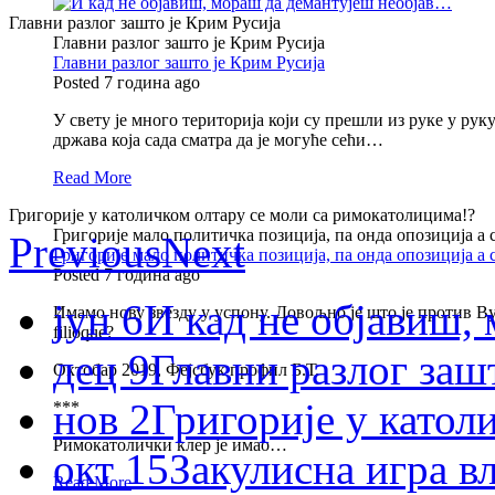
Главни разлог зашто је Крим Русија
Главни разлог зашто је Крим Русија
Главни разлог зашто је Крим Русија
Posted 7 година ago
У свету је много територија који су прешли из руке у ру
држава која сада сматра да је могуће сећи…
Read More
Григорије у католичком олтару се моли са римокатолицима!?
Григорије мало политичка позиција, па онда опозиција а
Previous
Next
Григорије мало политичка позиција, па онда опозиција а
Posted 7 година ago
јун 6
И кад не објавиш
Имамо нову звезду у успону. Довољно је што је против Вуч
filioque?
дец 9
Главни разлог заш
Октобар 2019, Фејсбук профил Б.Т.
нов 2
Григорије у катол
***
Римокатолички клер је имао…
окт 15
Закулисна игра 
Read More