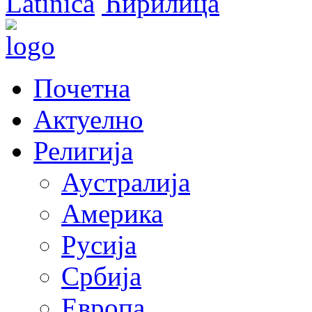
Latinica
Ћирилица
Почетна
Актуелно
Религија
Аустралија
Америка
Русија
Србија
Европа