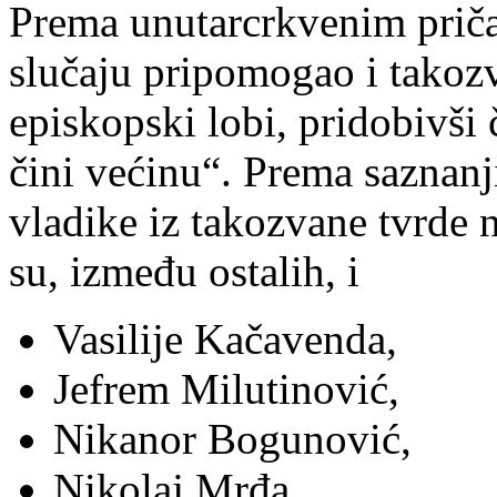
Prema unutarcrkvenim prič
slučaju pripomogao i takozv
episkopski lobi, pridobivši
čini većinu“. Prema saznanj
vladike iz takozvane tvrde n
su, između ostalih, i
Vasilije Kačavenda,
Jefrem Milutinović,
Nikanor Bogunović,
Nikolaj Mrđa,