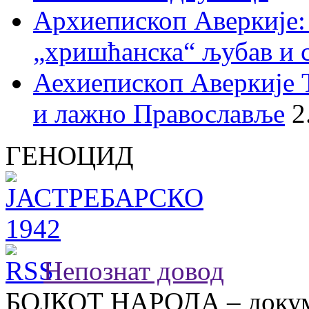
Архиепископ Аверкије:
„хришћанска“ љубав и 
Аехиепископ Аверкије 
и лажно Православље
2
ГЕНОЦИД
Непознат довод
БОЈКОТ НАРОДА – докум