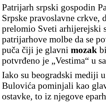
Patrijarh srpski gospodin P
Srpske pravoslavne crkve, d
prelomio Sveti arhijerejski 
patrijarhove molbe da se po
puča čiji je glavni
mozak
bi
potvrđeno je „Vestima“ u s
Iako su beogradski mediji u
Bulovića pominjali kao glav
ostavke, to iz njegove epar