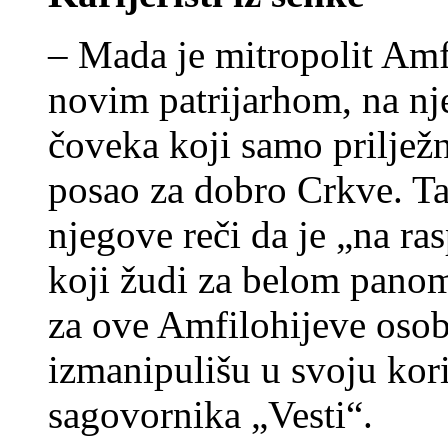
– Mada je mitropolit Amf
novim patrijarhom, na nje
čoveka koji samo priljež
posao za dobro Crkve. Tak
njegove reči da je „na ra
koji žudi za belom panom,
za ove Amfilohijeve osobi
izmanipulišu u svoju kori
sagovornika „Vesti“.