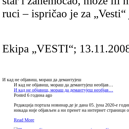
star i zanemoćao, može ili 
ruci – ispričao je za „Vesti
Ekipa „VESTI“; 13.11.200
И кад не објавиш, мораш да демантујеш
И кад не објавиш, мораш да демантујеш необјав…
И кад не објавиш, мораш да демантујеш необјав…
Posted 6 година ago
Редакција портала новинар.де је дана 05. јуна 2020-е годи
никада није објављен а ни пренет на интернет страници
Read More