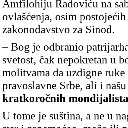
Amfilohiju Radoviću na sab
ovlašćenja, osim postojećih
zakonodavstvo za Sinod.
– Bog je odbranio patrijarh
svetost, čak nepokretan u b
molitvama da uzdigne ruke k
pravoslavne Srbe, ali i naš
kratkoročnih mondijalista 
U tome je suština, a ne u na