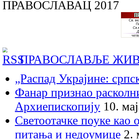
ПРАВОСЛАВАЦ 2017
ПРАВОСЛАВЉЕ ЖИВ
„Распад Украјине: српс
Фанар признао раскол
Архиепископију
10. ма
Светоотачке поуке као 
питања и недоумице
2.