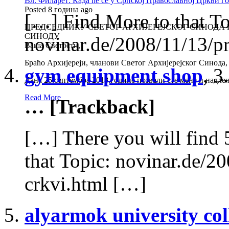
Вл. Филарет: Када ће се у Српској Православној Цркви 
Posted 8 година ago
[…] Find More to that To
ПРЕДСЕДНИКУ СВЕТОГ АРХИЈЕРЕЈСКОГ СИНОДА 
СИНОДУ
novinar.de/2008/11/13/p
Ваша Светости,
Браћо Архијереји, чланови Светог Архијерејског Синода,
gym equipment shop
,
3
Дана 25.септембра 2018.године позвали сте мене и надле
Read More
… [Trackback]
[…] There you will find 
that Topic: novinar.de/2
crkvi.html […]
alyarmok university col