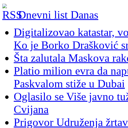
Dnevni list Danas
Digitalizovao katastar, v
Ko je Borko Drašković s
Šta zalutala Maskova rak
Platio milion evra da nap
Paskvalom stiže u Dubai
Oglasilo se Više javno tu
Cvijana
Prigovor Udruženja žrta