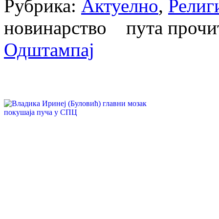
Рубрика:
Актуелно
,
Религ
новинарство пута проч
Одштампај