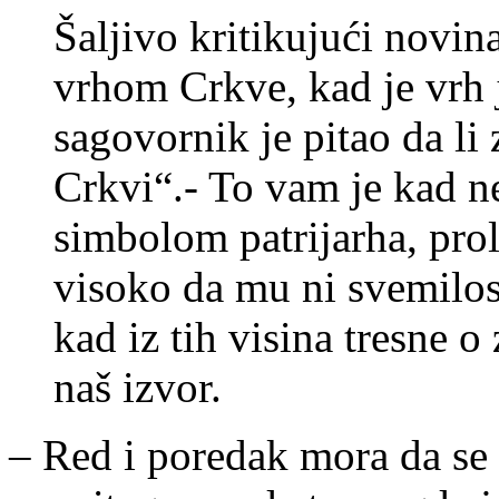
Šaljivo kritikujući novin
vrhom Crkve, kad je vrh j
sagovornik je pitao da li
Crkvi“.- To vam je kad 
simbolom patrijarha, prol
visoko da mu ni svemilo
kad iz tih visina tresne 
naš izvor.
– Red i poredak mora da se 