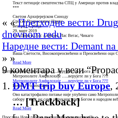
Текст петиције свештенства СПЦ у Америци против вла
***
Светом Архијерејском Синоду
« «
Претходне вести: Drug
Српске Православне Цркве
Београд, Србија
dnevnom redu
29. март 2019
Сан Дијего, Лос Анђелес, Лас Вегас, Чикаго
Наредне вести: Demant na re
Вашa Светости, Високопреосвећени и Преосвећени оци 
» »
Read More
9 коментара у вези “Propao
Митрополите Амфилохије …..верујете ли у Бога ??!!
Митрополите Амфилохије …..верујете ли у Бога ??!!
Митрополите Амфилохије …..верујете ли у Бога ??!!
DMT trip buy Europe
,
Posted 7 година ago
Ово катастрофално питање није упућено само Митрополит
… [Trackback]
сабору у мају, не само обрукаше пред Богом и народом в
Read More
[…] Read More here to th
Прослава Нове године као национални празник!?