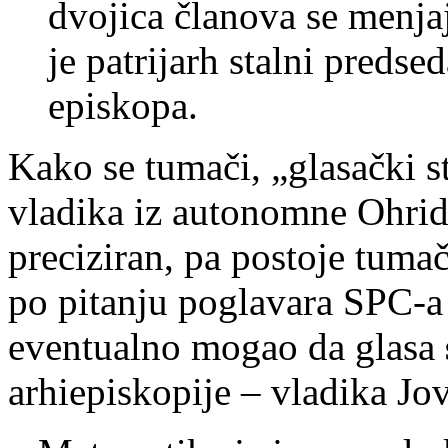
dvojica članova se menja
je patrijarh stalni predse
episkopa.
Kako se tumači, „glasački s
vladika iz autonomne Ohrids
preciziran, pa postoje tuma
po pitanju poglavara SPC-a 
eventualno mogao da glasa
arhiepiskopije – vladika Jo