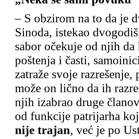
– S obzirom na to da je d
Sinoda, istekao dvogodišn
sabor očekuje od njih da 
poštenja i časti, samoini
zatraže svoje razrešenje, p
može on lično da ih razre
njih izabrao druge članove
od funkcije patrijarha ko
nije trajan
, već je po Us