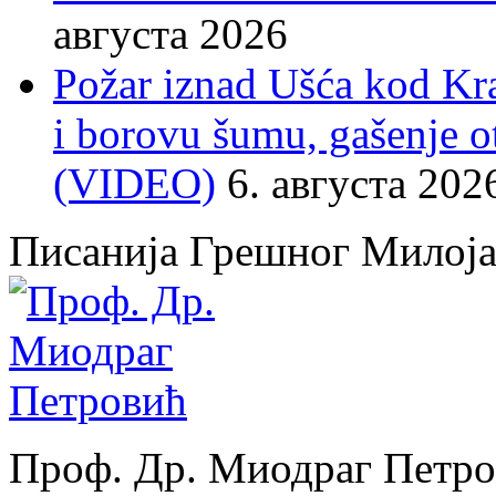
августа 2026
Požar iznad Ušća kod Kral
i borovu šumu, gašenje o
(VIDEO)
6. августа 202
Писанија Грешног Милој
Проф. Др. Миодраг Петр