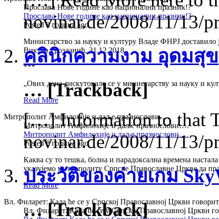
Прослава Нове године као национални празник!?
novinar.de/2008/11/13/p
Прослава Нове године као национални празник!?
Posted 8 година ago
Министарство за науку и културу Владе ФНРЈ доставило ј
คลินิกความงาม อุดมสุข
Виктор Грозданић, 31.12.2018
***
„Ових дана дискутовало се у министарству за науку и ку
… [Trackback]
Read More
[…] Information to that 
Митрополит Амфилохије и даље празнослови….
Митрополит Амфилохије и даље празнослови….
Митрополит Амфилохије и даље празнослови….
novinar.de/2008/11/13/p
Posted 8 година ago
Каква су то тешка, болна и парадоксална времена настал
указујемо митрополиту Српске Православне Цркве да пра
ประวัติของค่ายเกม Sk
Read More
Вл. Филарет: Када ће се у Српској Православној Цркви говори
… [Trackback]
Вл. Филарет: Када ће се у Српској Православној Цркви 