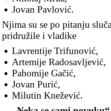
Jovan Pavlović.
Njima su se po pitanju sluča
pridružile i vladike
Lavrentije Trifunović,
Artemije Radosavljević,
Pahomije Gačić,
Jovan Purić,
Milutin Knežević.
„Neka se sami povuku“