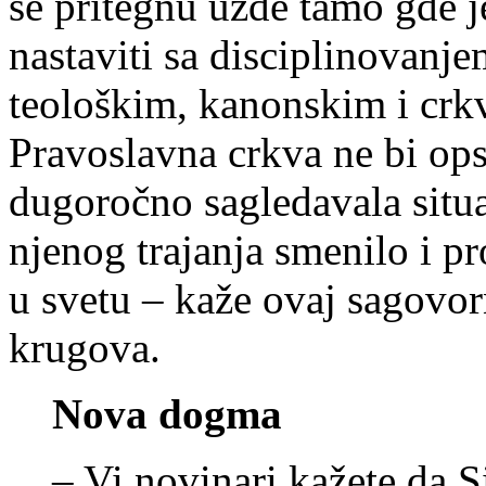
se pritegnu uzde tamo gde j
nastaviti sa disciplinovanj
teološkim, kanonskim i crk
Pravoslavna crkva ne bi ops
dugoročno sagledavala situac
njenog trajanja smenilo i pr
u svetu – kaže ovaj sagovor
krugova.
Nova dogma
– Vi novinari kažete da 