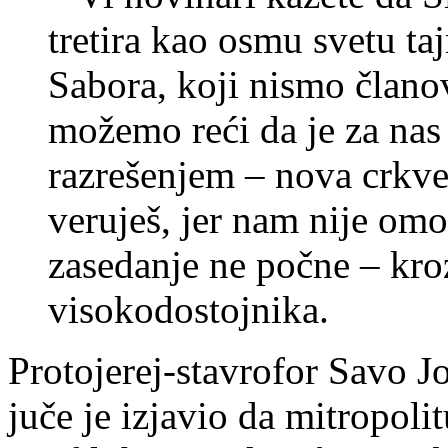
tretira kao osmu svetu taj
Sabora, koji nismo člano
možemo reći da je za nas
razrešenjem – nova crkven
veruješ, jer nam nije om
zasedanje ne počne – kro
visokodostojnika.
Protojerej-stavrofor Savo Jo
juče je izjavio da mitropo