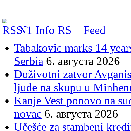
N1 Info RS – Feed
Tabakovic marks 14 years
Serbia
6. августа 2026
Doživotni zatvor Avgani
ljude na skupu u Minhen
Kanje Vest ponovo na su
novac
6. августа 2026
Učešće za stambeni kredit