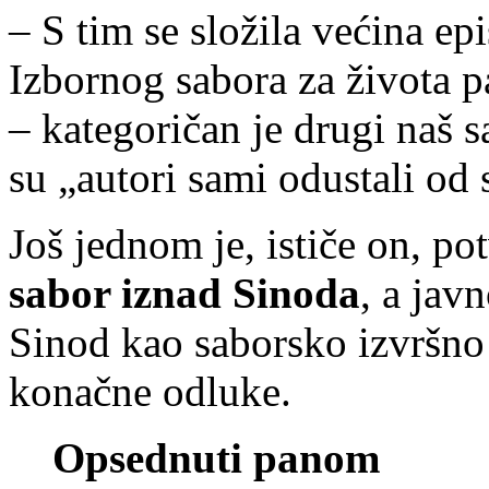
– S tim se složila većina ep
Izbornog sabora za života pa
– kategoričan je drugi naš 
su „autori sami odustali od
Još jednom je, ističe on, po
sabor iznad Sinoda
, a jav
Sinod kao saborsko izvršno
konačne odluke.
Opsednuti panom