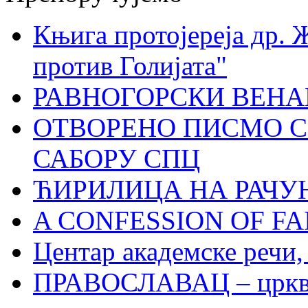
Књига протојереја др. 
против Голијата"
РАВНОГОРСКИ ВЕНА
ОТВОРЕНО ПИСМО С
САБОРУ СПЦ
ЋИРИЛИЦА НА РАЧ
A CONFESSION OF FAI
Центар академске речи
ПРАВОСЛАВАЦ – црквен