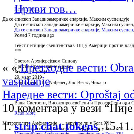
Цркви гов…
Read More
Да се епископ Западноамеричке епархије, Максим суспендује
Да се епископ Западноамеричке епархије, Максим суспен
Да се епископ Западноамеричке епархије, Максим суспен
Posted 7 година ago
Текст петиције свештенства СПЦ у Америци против вла
***
Светом Архијерејском Синоду
« «
Претходне вести: Obrazn
Српске Православне Цркве
Београд, Србија
vaspitanje
29. март 2019
Сан Дијего, Лос Анђелес, Лас Вегас, Чикаго
Наредне вести: Oproštaj o
Вашa Светости, Високопреосвећени и Преосвећени оци 
10 коментара у вези “Није
Read More
strip chat tokens
,
15.11
Митрополите Амфилохије …..верујете ли у Бога ??!!
Митрополите Амфилохије …..верујете ли у Бога ??!!
Митрополите Амфилохије …..верујете ли у Бога ??!!