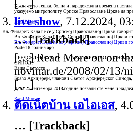
[…]
Каква су то тешка, болна и парадоксална времена настал
указујемо митрополиту Српске Православне Цркве да пра
live show
,
7.12.2024, 03
Read More
Вл. Филарет: Када ће се у Српској Православној Цркви говори
… [Trackback]
Вл. Филарет: Када ће се у Српској Православној Цркви 
Вл. Филарет: Када ће се у Српској Православној Цркви 
Posted 8 година ago
[…] Read More on on tha
ПРЕДСЕДНИКУ СВЕТОГ АРХИЈЕРЕЈСКОГ СИНОДА 
СИНОДУ
novinar.de/2008/02/13/ni
Ваша Светости,
Браћо Архијереји, чланови Светог Архијерејског Синода,
[…]
Дана 25.септембра 2018.године позвали сте мене и надле
Read More
ติดเน็ตบ้าน เอไอเอส
,
4.
… [Trackback]