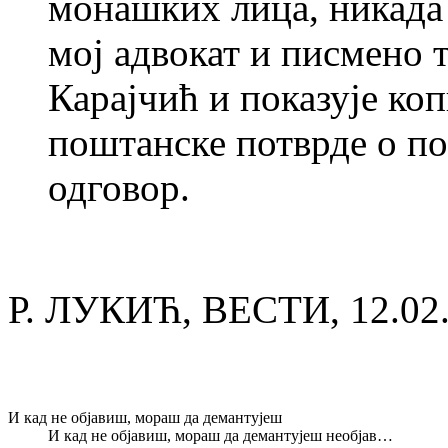
монашких лица, никада 
мој адвокат и писмено 
Карајчић и показује коп
поштанске потврде о п
одговор.
Р. ЛУКИЋ, ВЕСТИ, 12.02
И кад не објавиш, мораш да демантујеш
И кад не објавиш, мораш да демантујеш необјав…