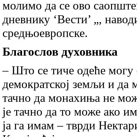
молимо да се ово саопштењ
дневнику ‘Вести’ „, наво
средњоевропске.
Благослов духовника
– Што се тиче одеће могу
демократској земљи и да 
тачно да монахиња не мож
је тачно да то може ако и
ја га имам – тврди Нектар