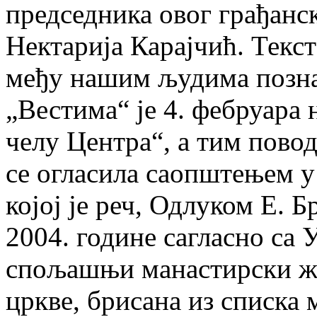
председника овог грађанс
Нектарија Карајчић. Текс
међу нашим људима познат
„Вестима“ је 4. фебруара
челу Центра“, а тим пово
се огласила саопштењем у 
којој је реч, Одлуком Е. Б
2004. године сагласно са
спољашњи манастирски ж
цркве, брисана из списка