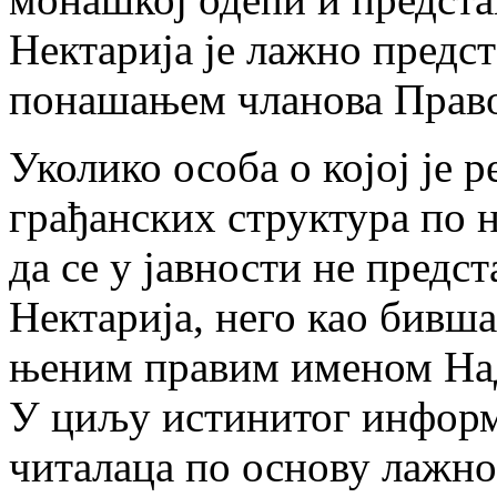
Нектарија је лажно предс
понашањем чланова Право
Уколико особа о којој је 
грађанских структура по 
да се у јавности не пред
Нектарија, него као бивш
њеним правим именом Нада
У циљу истинитог информ
читалаца по основу лажно