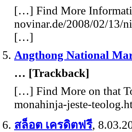
[…] Find More Informatio
novinar.de/2008/02/13/ni
[…]
Angthong National Mar
… [Trackback]
[…] Find More on that To
monahinja-jeste-teolog.
สล็อต เครดิตฟรี
,
8.03.2