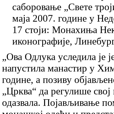
саборовање „Свете троји
маја 2007. године у Не
17 стоји: Монахиња Нек
иконографије, Линебург
„Ова Одлука уследила је 
напустила манастир у Хим
године, а позиву објављен
„Црква“ да регулише свој 
одазвала. Појављивање по
монашкој одећи и предст