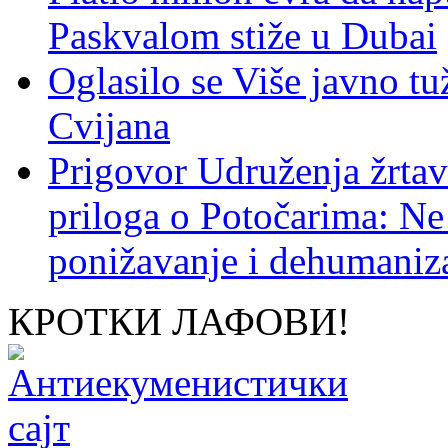
Paskvalom stiže u Dubai
Oglasilo se Više javno tu
Cvijana
Prigovor Udruženja žrta
priloga o Potočarima: N
ponižavanje i dehumaniza
КРОТКИ ЛАФОВИ!