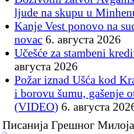
ljude na skupu u Minhen
Kanje Vest ponovo na su
novac
6. августа 2026
Učešće za stambeni kredit
августа 2026
Požar iznad Ušća kod Kral
i borovu šumu, gašenje o
(VIDEO)
6. августа 202
Писанија Грешног Милој