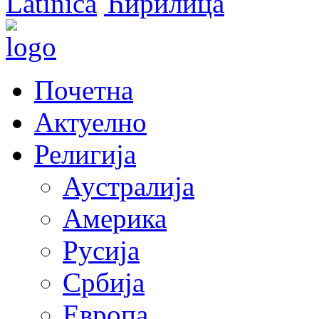
Latinica
Ћирилица
Почетна
Актуелно
Религија
Аустралија
Америка
Русија
Србија
Европа