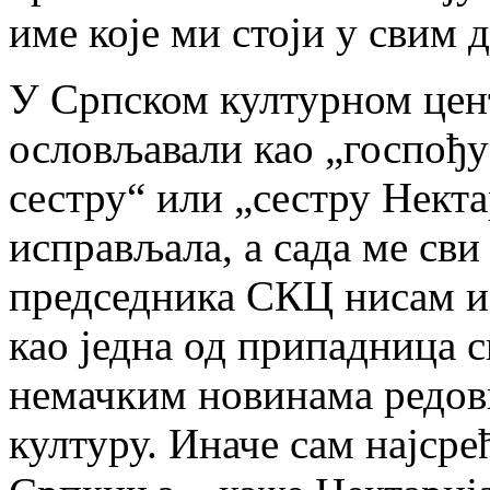
име које ми стоји у свим 
У Српском културном цент
ословљавали као „госпођу
сестру“ или „сестру Нект
исправљала, а сада ме сви 
председника СКЦ нисам из
као једна од припадница св
немачким новинама редов
културу. Иначе сам најсре