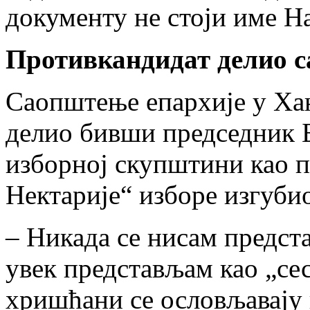
документу не стоји име Н
Противкандидат делио 
Саопштење епархије у Ха
делио бивши председник Б
изборној скупштини као п
Нектарије“ изборе изгуби
– Никада се нисам предст
увек представљам као „сес
хришћани се ословљавају 