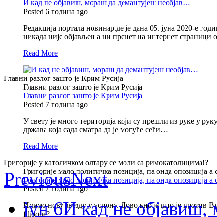
И кад не објавиш, мораш да демантујеш необјав…
Posted 6 година ago
Редакција портала новинар.де је дана 05. јуна 2020-е годи
никада није објављен а ни пренет на интернет страници
Read More
Главни разлог зашто је Крим Русија
Главни разлог зашто је Крим Русија
Главни разлог зашто је Крим Русија
Posted 7 година ago
У свету је много територија који су прешли из руке у ру
држава која сада сматра да је могуће сећи…
Read More
Григорије у католичком олтару се моли са римокатолицима!?
Григорије мало политичка позиција, па онда опозиција а
Previous
Next
Григорије мало политичка позиција, па онда опозиција а
Posted 7 година ago
јун 6
И кад не објавиш
Имамо нову звезду у успону. Довољно је што је против Вуч
filioque?