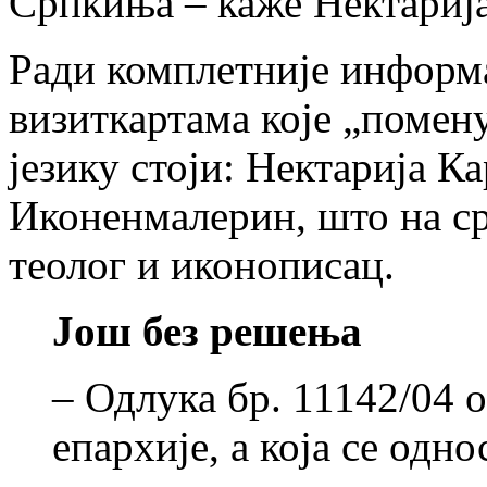
Српкиња – каже Нектарија
Ради комплетније информа
визиткартама које „помен
језику стоји: Нектарија К
Иконенмалерин, што на с
теолог и иконописац.
Још без решења
– Одлука бр. 11142/04 о
епархије, а која се одн