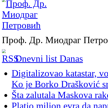
Проф. Др. Миодраг Петр
Dnevni list Danas
Digitalizovao katastar, v
Ko je Borko Drašković s
Šta zalutala Maskova rak
Platio milion evra da nap