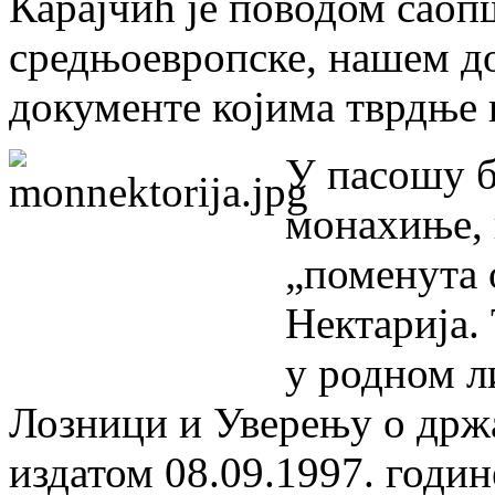
Карајчић је поводом саоп
средњоевропске, нашем д
документе којима тврдње 
У пасошу б
монахиње, 
„поменута 
Нектарија. 
у родном л
Лозници и Уверењу о држ
издатом 08.09.1997. годин