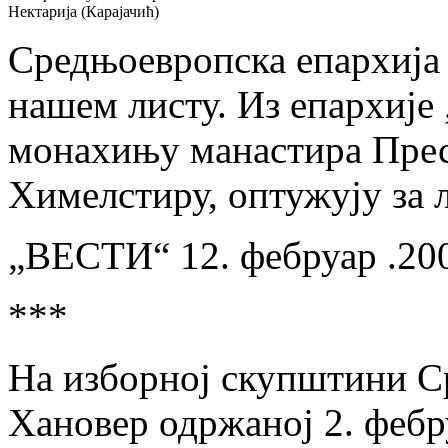
Нектарија (Карајачић)
Средњоевропска епархија 
нашем листу. Из епархије
монахињу манастира Прес
Химелстиру, оптужују за 
„ВЕСТИ“ 12. фебруар .20
***
На изборној скупштини С
Хановер одржаној 2. фебр