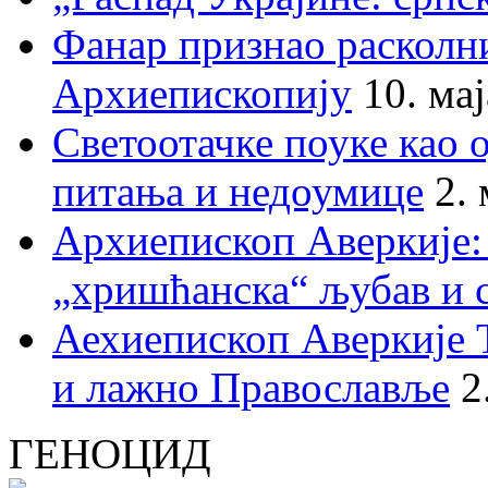
Фанар признао раскол
Архиепископију
10. ма
Светоотачке поуке као 
питања и недоумице
2.
Архиепископ Аверкије:
„хришћанска“ љубав и 
Аехиепископ Аверкије 
и лажно Православље
2
ГЕНОЦИД