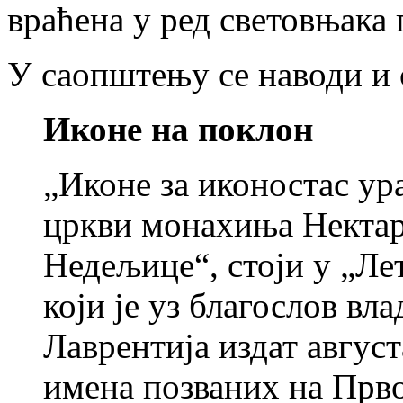
враћена у ред световњака
У саопштењу се наводи и 
Иконе на поклон
„Иконе за иконостас ура
цркви монахиња Нектари
Недељице“, стоји у „Ле
који је уз благослов вл
Лаврентија издат август
имена позваних на Прв