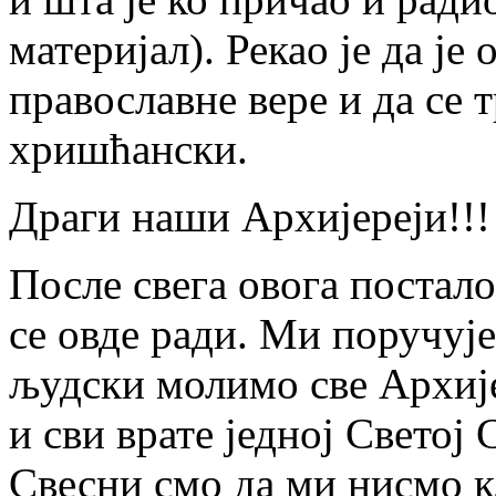
материјал). Рекао је да је
православне вере и да се 
хришћански.
Драги наши Архијереји!!!
После свега овога постало
се овде ради. Ми поручуј
људски молимо све Архије
и сви врате једној Светој
Свесни смо да ми нисмо кл