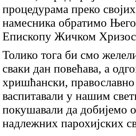
процедурама преко својих
намесника обратимо Њег
Епископу Жичком Хризост
Толико тога би смо желели
сваки дан повећава, а одг
хришћански, православно 
васпитавали у нашим све
покушавали да добијемо о
надлежних парохијских с