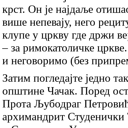
крст. Он је најдаље отиша
више непевају, него рецит
клупе у цркву где држи ве
– за римокатоличке цркв
и неговоримо (без припре
Затим погледајте једно та
општине Чачак. Поред ост
Прота Љубодраг Петровић
архимандрит Студенички Т