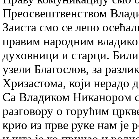
Преосвештвенством Влад
Заиста смо се лепо осећа
правим народним владиком
духовници и старци. Били
узели Благослов, за разли
Хризастома, који нерадо д
Са Владиком Никанором см
разговору о горућим цркв
крио из прве руке нам је р
и шта је ко причао и радио