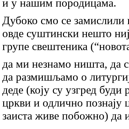
и у нашим породицама.
Дубоко смо се замислили
овде суштински нешто ниј
групе свештеника (“новота
да ми незнамо ништа, да 
да размишљамо о литургији
деде (коју су узгред буди
цркви и одлично познају 
заиста живе побожно) да и