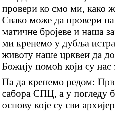
провери ко смо ми, како
Свако може да провери на
матичне бројеве и наша за
ми кренемо у дубља истр
животу наше црквеи да до
Божију помоћ који су нас 
Па да кренемо редом: Прво
сабора СПЦ, а у погледу 
основу које су сви архије