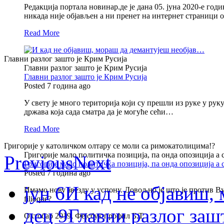
Редакција портала новинар.де је дана 05. јуна 2020-е годи
никада није објављен а ни пренет на интернет страници
Read More
Главни разлог зашто је Крим Русија
Главни разлог зашто је Крим Русија
Главни разлог зашто је Крим Русија
Posted 7 година ago
У свету је много територија који су прешли из руке у ру
држава која сада сматра да је могуће сећи…
Read More
Григорије у католичком олтару се моли са римокатолицима!?
Григорије мало политичка позиција, па онда опозиција а
Previous
Next
Григорије мало политичка позиција, па онда опозиција а
Posted 7 година ago
јун 6
И кад не објавиш
Имамо нову звезду у успону. Довољно је што је против Вуч
filioque?
дец 9
Главни разлог заш
Октобар 2019, Фејсбук профил Б.Т.