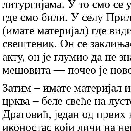
литургијама. У то смо се 
где смо били. У селу При
(имате материјал) где вид
свештеник. Он се заклиња
акту, он је глумио да не зн
мешовита — почео је ново
Затим – имате материјал и
црква – беле свеће на лу
Драговић, један од првих 
иконостас који личи на не