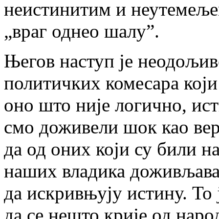
неистинитим и неутемељен
„враг однео шалу”.
Његов наступ је неодољив
политичких комесара који 
оно што није логично, ис
смо доживели шок као вер
да од оних који су били н
наших владика доживљава
да искривњују истину. То 
да се нешто крије од наро