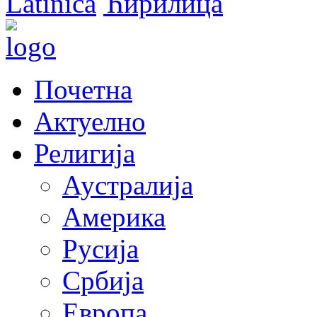
Latinica
Ћирилица
Почетна
Актуелно
Религија
Аустралија
Америка
Русија
Србија
Европа