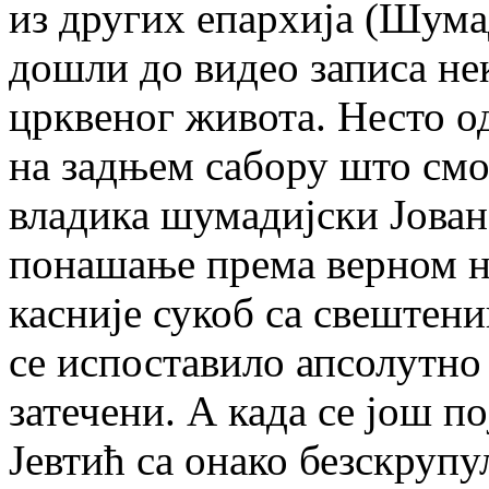
из других епархија (Шумад
дошли до видео записа не
црквеног живота. Несто од
на задњем сабору што смо 
владика шумадијски Јован
понашање према верном н
касније сукоб са свештени
се испоставило апсолутно
затечени. А када се још п
Јевтић са онако безскруп