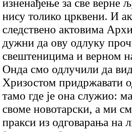
изненађење за све верне љу
нису толико црквени. И а
следствено актовима Архи
дужни да ову одлуку проч
свештеницима и верном на
Онда смо одлучили да вид
Хризостом придржавати о
тамо где је она служио: м
своме новотарски, а ми с
пракси из одговарања на л