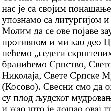
нас је са својим понашање
упознамо са литургијом и
Молим да се ове појаве зау
противном и ми као део Ц
нећемо „седети скрштених
бранићемо Српство, Свето
Николаја, Свете Српске М
(Косово). Свесни смо да о
су плод људског мудровањ
и жао што је дошао овај т