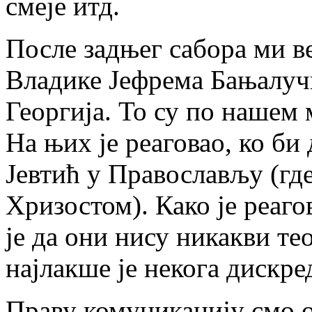
смеје итд.
После задњег сабора ми в
Владике Јефрема Бањалуч
Георгија. То су по нашем
На њих је реаговао, ко би
Јевтић у Православљу (где
Хризостом). Како је реаго
је да они нису никакви те
најлакше је некога дискре
Праву комуникацију смо 