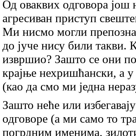
Од оваквих одговора још 
агресиван приступ свеште
Ми нисмо могли препознат
до јуче нису били такви. К
извршио? Зашто се они п
крајње нехришћански, а у
(као да смо ми једна нера
Зашто неће или избегавају
одговоре (а ми само то тр
погрдним именима, зилоти