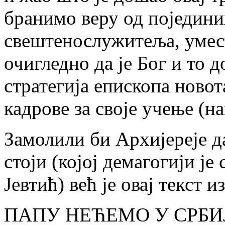
бранимо веру од поједини
свештенослужитеља, умест
очигледно да је Бог и то д
стратегија епископа ново
кадрове за своје учење (н
Замолили би Архијереје да
стоји (којој демагогији је
Јевтић) већ је овај текст 
ПАПУ НЕЋЕМО У СРБИЈ