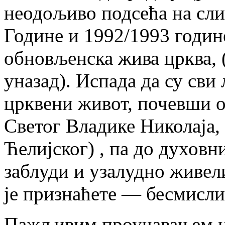
неодољиво подсећа на сли
Године и 1992/1993 године
обновљенска жива црква, 
уназад). Испада да су сви
црквени живот, почевши о
Светог Владике Николаја,
Ћелијског) , па до духовн
заблуди и узалудно живел
је признаћете — бесмисли
Пажљивим проучавањем н