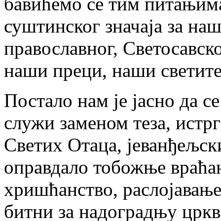
бавићемо се тим питањима,
суштинског значаја за наш
православног, Светосавско
наши преци, наши светит
Постало нам је јасно да се
служи заменом теза, истр
Светих Отаца, јеванђељски
оправдало тобожње враћањ
хришћанство, раслојавањ
битни за надоградњу цркв