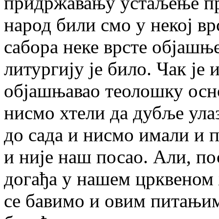
придржавању устаљење пра
народ били смо у некој в
сабора неке врсте објашњ
литургију је било. Чак је 
објашњавао теолошку осно
нисмо хтели да дубље ула
до сада и нисмо имали и п
и није наш посао. Али, по
догађа у нашем црквеном 
се бавимо и овим питањим