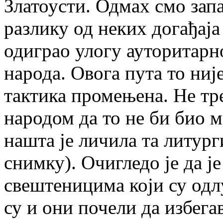
Златоусти. Одмах смо запа
разлику од неких догађаја
одиграо улогу ауторитарн
народа. Овога пута то није
тактика промењена. Не тр
народом да то не би био м
нашта је личила та литург
снимку). Очигледо је да је
свештеницима који су одл
су и они почели да избега