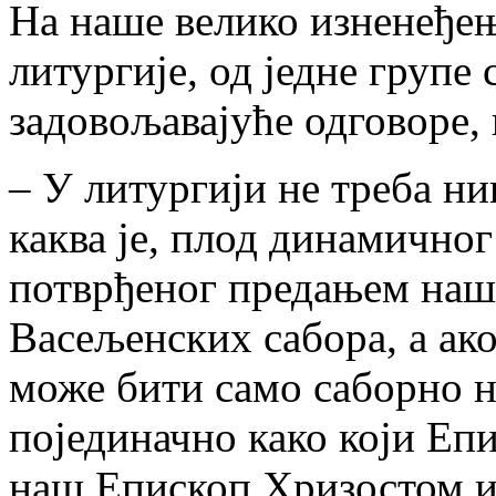
На наше велико изненеђење
литургије, од једне групе
задовољавајуће одговоре, 
– У литургији не треба ни
каква је, плод динамично
потврђеног предањем наши
Васељенских сабора, а ак
може бити само саборно н
појединачно како који Епи
наш Епископ Хризостом и