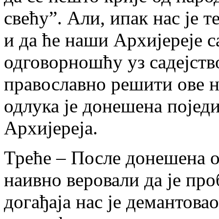
свећу”. Али, ипак нас је 
и да ће наши Архијереје 
одговорношћу уз садејств
православно решити ове н
одлука је донешена поје
Архијереја.
Треће – После донешена о
наивно веровали да је пр
догађаја нас је демантовао