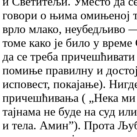
и Светитељи. Уместо да с
говори о њима омињеној 
врло млако, неубедљиво —
томе како је било у време 
да се треба причешћивати
помиње правилну и достој
исповест, покајање). Ниг
причешћивања ( „Нека ми
тајнама не буде на суд ил
и тела. Амин”). Прота Љу