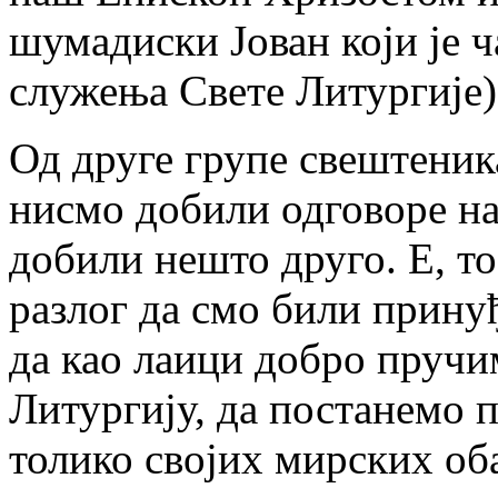
шумадиски Јован који је ч
служења Свете Литургије)
Од друге групе свештеника
нисмо добили одговоре на
добили нешто друго. Е, то
разлог да смо били прину
да као лаици добро пручи
Литургију, да постанемо 
толико својих мирских об