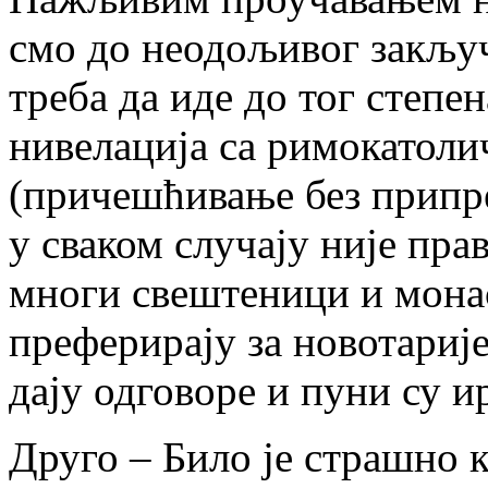
смо до неодољивог закључ
треба да иде до тог степе
нивелација са римокатол
(причешћивање без припрем
у сваком случају није пра
многи свештеници и монас
преферирају за новотарије
дају одговоре и пуни су и
Друго – Било је страшно к