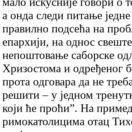
мало искусније говори о 
а онда следи питање једне
правилно подсећа на про
епархији, на однос свеште
непоштовање саборске одл
Хризостома и одређеног б
прота одговара да не треба
решити – у једном тренутк
који ће проћи”. На приме
римокатолицима отац Тих