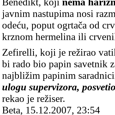
Benedikt, koji
nema hariz
javnim nastupima nosi razm
odeću, poput ogrtača od cr
krznom hermelina ili crven
Zefirelli, koji je režirao va
bi rado bio papin savetnik z
najbližim papinim saradnic
ulogu supervizora, posvetio
rekao je režiser.
Beta, 15.12.2007, 23:54