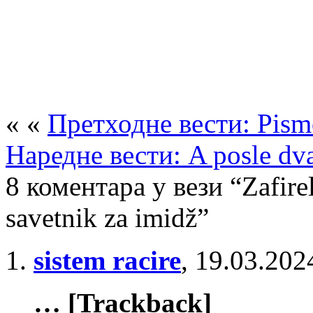
« «
Претходне вести: Pism
Наредне вести: A posle dv
8 коментара у вези “Zafire
savetnik za imidž”
sistem racire
,
19.03.202
… [Trackback]