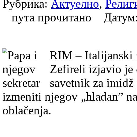
Рубрика:
Актуелно
,
Религ
пута прочитано Датум
RIM – Italijanski 
Zefireli izjavio j
savetnik za imidž 
izmeniti njegov „hladan” nas
oblačenja.