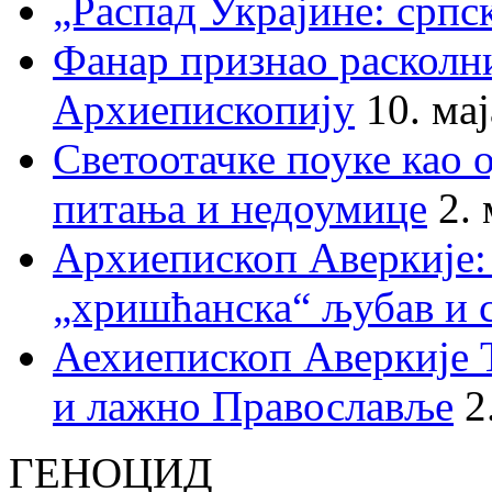
„Распад Украјине: српс
Фанар признао раскол
Архиепископију
10. ма
Светоотачке поуке као 
питања и недоумице
2.
Архиепископ Аверкије:
„хришћанска“ љубав и 
Аехиепископ Аверкије 
и лажно Православље
2
ГЕНОЦИД