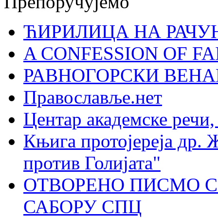
Препоручујемо
ЋИРИЛИЦА НА РАЧ
A CONFESSION OF FAI
РАВНОГОРСКИ ВЕНА
Православље.нет
Центар академске речи
Књига протојереја др. 
против Голијата"
ОТВОРЕНО ПИСМО С
САБОРУ СПЦ