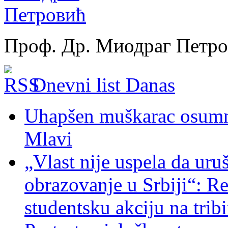
Проф. Др. Миодраг Петр
Dnevni list Danas
Uhapšen muškarac osumnj
Mlavi
„Vlast nije uspela da uru
obrazovanje u Srbiji“: R
studentsku akciju na trib