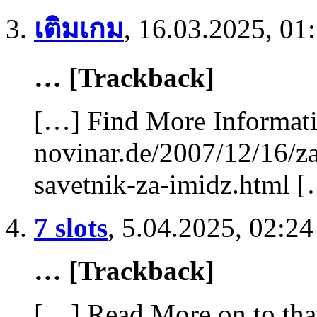
เติมเกม
,
16.03.2025, 01
… [Trackback]
[…] Find More Informatio
novinar.de/2007/12/16/za
savetnik-za-imidz.html 
7 slots
,
5.04.2025, 02:24
… [Trackback]
[…] Read More on to tha