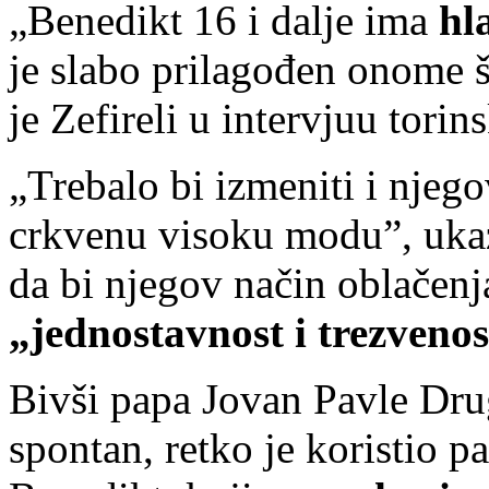
„Benedikt 16 i dalje ima
hl
je slabo prilagođen onome š
je Zefireli u intervjuu tori
„Trebalo bi izmeniti i njeg
crkvenu visoku modu”, ukaza
da bi njegov način oblačenj
„jednostavnost i trezvenos
Bivši papa Jovan Pavle Drug
spontan, retko je koristio 