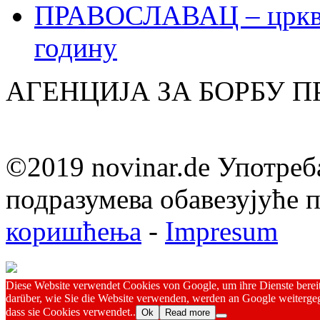
ПРАВОСЛАВАЦ – црквен
годину
АГЕНЦИЈА ЗА БОРБУ 
©2019 novinar.de Употреб
подразумева обавезујуће
коришћења
-
Impresum
Diese Website verwendet Cookies von Google, um ihre Dienste bereitz
darüber, wie Sie die Website verwenden, werden an Google weitergeg
dass sie Cookies verwendet..
Ok
Read more