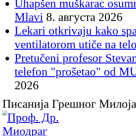
Uhapšen muškarac osumnj
Mlavi
8. августа 2026
Lekari otkrivaju kako sp
ventilatorom utiče na telo
Pretučeni profesor Stevan
telefon "prošetao" od M
2026
Писанија Грешног Милој