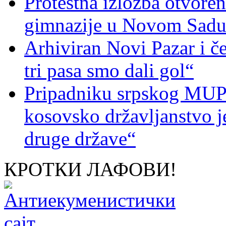
Protestna izložba otvoren
gimnazije u Novom Sad
Arhiviran Novi Pazar i če
tri pasa smo dali gol“
Pripadniku srpskog MUP-
kosovsko državljanstvo je
druge države“
КРОТКИ ЛАФОВИ!