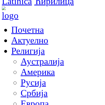
Latinica
Ћирилица
Почетна
Актуелно
Религија
Аустралија
Америка
Русија
Србија
Европа