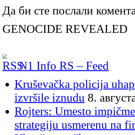
Да би сте послали комент
GENOCIDE REVEALED
N1 Info RS – Feed
Kruševačka policija uhap
izvršile iznudu
8. август
Rojters: Umesto impičmen
strategiju usmerenu na f