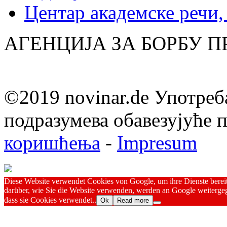
Центар академске речи
АГЕНЦИЈА ЗА БОРБУ 
©2019 novinar.de Употреб
подразумева обавезујуће
коришћења
-
Impresum
Diese Website verwendet Cookies von Google, um ihre Dienste bereitz
darüber, wie Sie die Website verwenden, werden an Google weitergeg
dass sie Cookies verwendet..
Ok
Read more