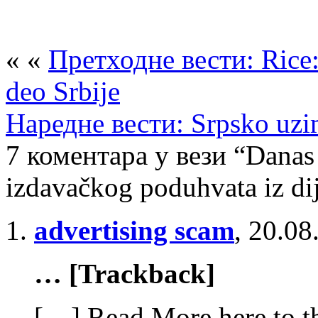
« «
Претходне вести: Rice:
deo Srbije
Наредне вести: Srpsko uzi
7 коментара у вези “Danas
izdavačkog poduhvata iz di
advertising scam
,
20.08
… [Trackback]
[…] Read More here to th