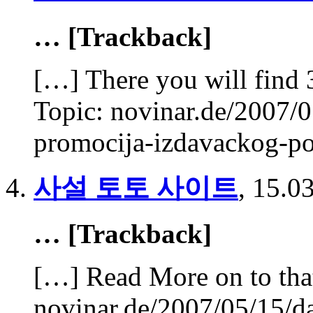
… [Trackback]
[…] There you will find 
Topic: novinar.de/2007/
promocija-izdavackog-po
사설 토토 사이트
,
15.03
… [Trackback]
[…] Read More on to tha
novinar.de/2007/05/15/d