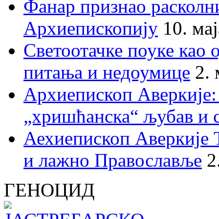
Фанар признао раскол
Архиепископију
10. ма
Светоотачке поуке као 
питања и недоумице
2.
Архиепископ Аверкије:
„хришћанска“ љубав и 
Аехиепископ Аверкије 
и лажно Православље
2
ГЕНОЦИД