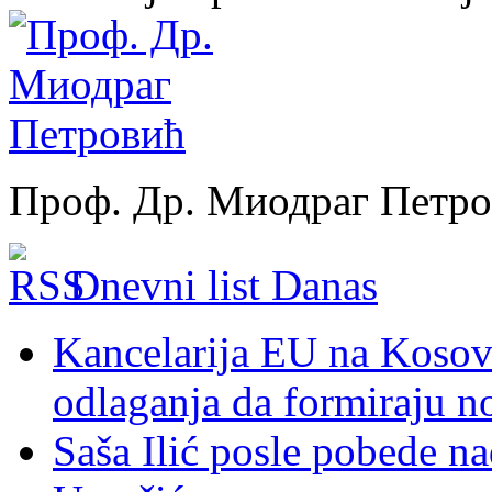
Проф. Др. Миодраг Петр
Dnevni list Danas
Kancelarija EU na Kosovu:
odlaganja da formiraju no
Saša Ilić posle pobede n