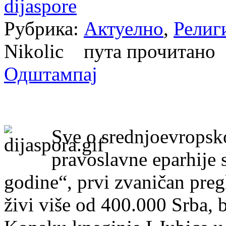
dijaspore
Рубрика:
Актуелно
,
Религ
Nikolic пута прочитан
Одштампај
Sve o srednjoevropsk
pravoslavne eparhije
godine“, prvi zvaničan preg
živi više od 400.000 Srba, b