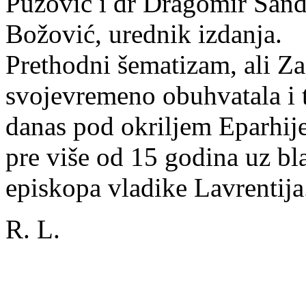
Puzović i dr Dragomir Sand
Božović, urednik izdanja.
Prethodni šematizam, ali Za
svojevremeno obuhvatala i t
danas pod okriljem Eparhije
pre više od 15 godina uz b
episkopa vladike Lavrentija
R. L.