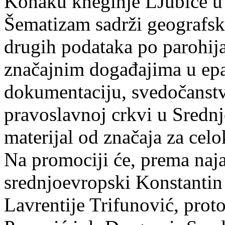
Konaku kneginje LJubice u
Šematizam sadrži geografske
drugih podataka po parohij
značajnim događajima u epar
dokumentaciju, svedočanst
pravoslavnoj crkvi u Srednj
materijal od značaja za cel
Na promociji će, prema naja
srednjoevropski Konstantin
Lavrentije Trifunović, proto