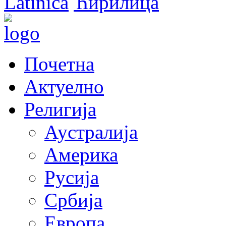
Latinica
Ћирилица
Почетна
Актуелно
Религија
Аустралија
Америка
Русија
Србија
Европа