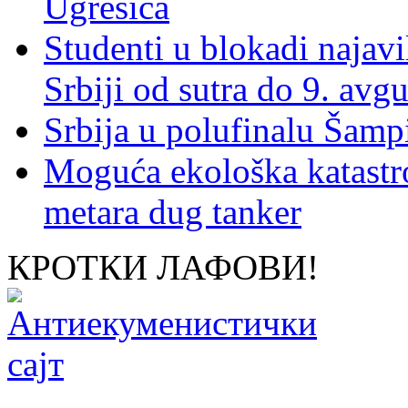
Ugrešića
Studenti u blokadi najav
Srbiji od sutra do 9. avgu
Srbija u polufinalu Šamp
Moguća ekološka katastr
metara dug tanker
КРОТКИ ЛАФОВИ!