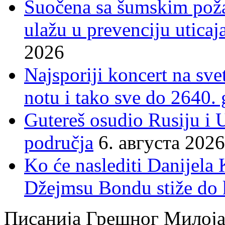
Suočena sa šumskim poža
ulažu u prevenciju uticaj
2026
Najsporiji koncert na sv
notu i tako sve do 2640.
Gutereš osudio Rusiju i 
područja
6. августа 2026
Ko će naslediti Danijela
Džejmsu Bondu stiže do 
Писанија Грешног Милој