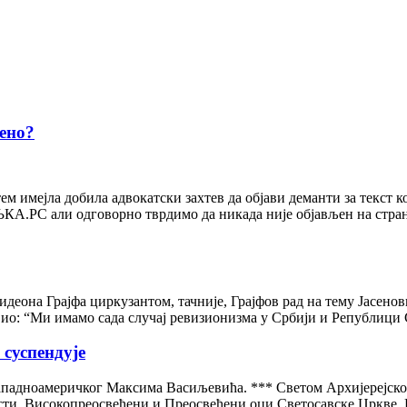
ено?
тем имејла добила адвокатски захтев да објави деманти за текст 
КА.РС али одговорно тврдимо да никада није објављен на стран
еона Грајфа циркузантом, тачније, Грајфов рад на тему Јасеновц
вио: “Ми имамо сада случај ревизионизма у Србији и Републици С
 суспендује
ападноамеричког Максима Васиљевића. *** Светом Архијерејско
сти, Високопреосвећени и Преосвећени оци Светосавске Цркве, 