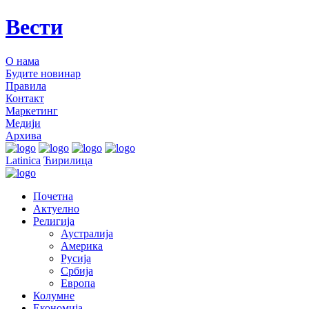
Вести
О нама
Будите новинар
Правила
Контакт
Маркетинг
Медији
Архива
Latinica
Ћирилица
Почетна
Актуелно
Религија
Аустралија
Америка
Русија
Србија
Европа
Колумне
Економија