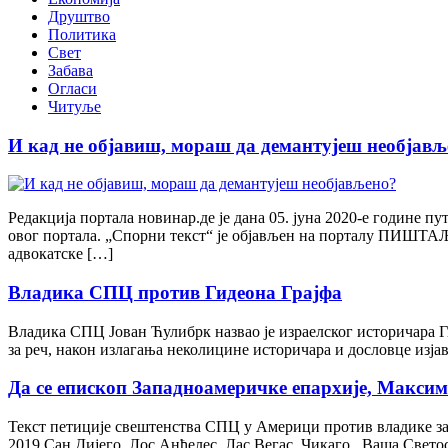
Друштво
Политика
Свет
Забава
Огласи
Читуље
И кад не објавиш, мораш да демантујеш необјављ
Редакција портала новинар.де је дана 05. јуна 2020-е године пу
овог портала. „Спорни текст“ је објављен на порталу ПИШТАЉ
адвокатске […]
Владика СПЦ против Гидеона Грајфа
Владика СПЦ Јован Ћулибрк назвао је израелског историчара Гид
за реч, након излагања неколицине историчара и дословце изја
Да се епископ Западноамеричке епархије, Максим
Текст петиције свештенства СПЦ у Америци против владике з
2019 Сан Дијего, Лос Анђелес, Лас Вегас, Чикаго Вашa Свето