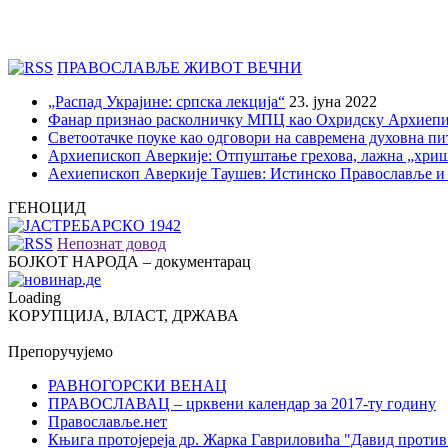
ПРАВОСЛАВЉЕ ЖИВОТ ВЕЧНИ
„Распад Украјине: српска лекција“
23. јуна 2022
Фанар признао расколничку МПЦ као Охридску Архиепи
Светоотачке поуке као одговори на савремена духовна п
Архиепископ Аверкије: Отпуштање грехова, лажна „хри
Аехиепископ Аверкије Таушев: Истинско Православље и
ГЕНОЦИД
Непознат довод
БОЈКОТ НАРОДА – документарац
Loading
КОРУПЦИЈА, ВЛАСТ, ДРЖАВА
Препоручујемо
РАВНОГОРСКИ ВЕНАЦ
ПРАВОСЛАВАЦ – црквени календар за 2017-ту годину
Православље.нет
Књига протојереја др. Жарка Гавриловића "Давид против