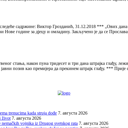
следеће садржине: Виктор Грозданић, 31.12.2018 *** „Ових дана 
 Нове године за дјецу и омладину. Закључено је да се Прослава
ног стања, након пуна тридесет и три дана штрајка глађу, лежим
и јавни позив као премијера да прекинем штрајк глађу. *** Прије
prema trenucima kada struja dođe
7. августа 2026
 život
7. августа 2026
 nemačkih vojnika iz Drugog svetskog rata
7. августа 2026