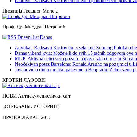
Pantović: Radisavu Kostoviću određen jednomesečni pritvor z
Писанија Грешног Милоја
Проф. Др. Миодраг Петровић
Dnevni list Danas
Advokat: Radisavu Kostoviću iz sela kod Zubinog Potoka odre
Danas vikend kviz: Možete li do svih 15 tačnih odgovora ove n
MUP: Aktivna četiri veća požara, najveći izbio u mestu Šumarak
Neočekivan potez Barselone: Ronald Arauho na pozajmici u L
Jovanović o dimu i mirisu paljevine u Beogradu: Zabeleženo p
КРОТКИ ЛАФОВИ!
НОВИ Антиекуменистички сајт
„СТРЕЉАЊЕ ИСТОРИЈЕ“
ПРАВОСЛАВАЦ 2017