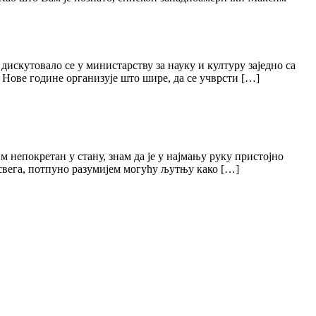
дискутовало се у министарству за науку и културу заједно са
 Нове године организује што шире, да се учврсти […]
 непокретан у стану, знам да је у најмању руку пристојно
 свега, потпуно разумијем могућу љутњу како […]