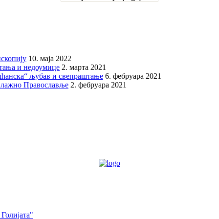
скопију
10. маја 2022
итања и недоумице
2. марта 2021
шћанска“ љубав и свепраштање
6. фебруара 2021
 лажно Православље
2. фебруара 2021
 Голијата"