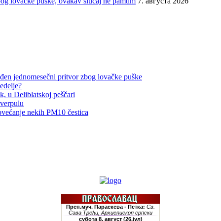
bog lovačke puške, ovakav slučaj ne pamtim
7. августа 2026
đen jednomesečni pritvor zbog lovačke puške
edelje?
, u Deliblatskoj peščari
iverpulu
ovećanje nekih PM10 čestica