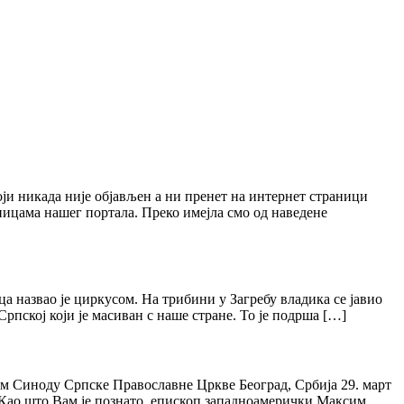
који никада није објављен а ни пренет на интернет страници
ицама нашег портала. Преко имејла смо од наведене
а назвао је циркусом. На трибини у Загребу владика се јавио
рпској који је масиван с наше стране. То је подрша […]
м Синоду Српске Православне Цркве Београд, Србија 29. март
Као што Вам је познато, епископ западноамерички Максим