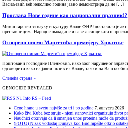
Васиљевић већ неколико година јавно демонстрира да не […]
Прослава Нове године као национални празник!?
Министарство за науку и културу Владе ФНРЈ доставило је акт 
преставницима Народне омладине и савеза синдиката о прослави
Отворено писмо Маргетића премијеру Хрватске
Поштовани господине Пленковић, иако због нарушеног здравстве
одговорити како на јавни позив из Владе, тако и на Ваш особн
Следећа страна »
GENOCIDE REVEALED
N1 Info RS – Feed
Cene hrane u svetu najviše za tri i po godine
7. августа 2026
Kako živi Kuba bez struje - njeni stanovnici organizuju život 
Naučnici otkrivaju da li smanjen unos proteina može da produži
(FOTO) Nizak vodostaj Dunava kod Budimpešte otkrio ostatke