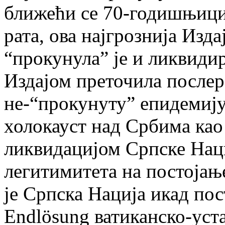
ближећи се 70-годишњици
рата, ова најгрознија Изда
“прокунула” је и ликвиди
Издајом преточила послер
не-“прокунуту” епидемију
холокауст над Србима као
ликвидацијом Српске Нац
легитимитета на постојање
је Српска Нација икад пос
Endlösung ватиканско-уст