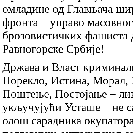
омладине од Главњача ши
фронта – управо масовно
брозовистичких фашиста д
Равногорске Србије!
Држава и Власт криминал
Порекло, Истина, Морал, 
Поштење, Постојање – ли
укључујући Усташе – не с
олош сарадника окупатора