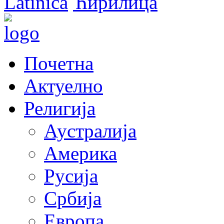
Latinica
Ћирилица
Почетна
Актуелно
Религија
Аустралија
Америка
Русија
Србија
Европа