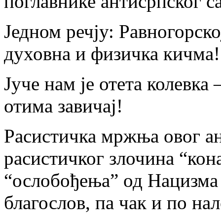
поглавнике антисрпског с
Једном речју: Равногорск
духовна и физичка кичма!
Јуче нам је отета колевка
отима завичај!
Расистичка мржња овог ан
расистичког злочина “кон
“ослобођења” од Нацизма 
благослов, па чак и по на