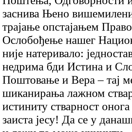
Поштења, Одговорности и 
заснива Њено вишемилени
трајање опстајањем Право
Ослобођење нашег Нацио
није натеривало: једноста
недрима бди Истина и Сл
Поштовање и Вера – тај м
шиканирања лажном ствар
истиниту стварност оног
заиста јесу! Да се у дан