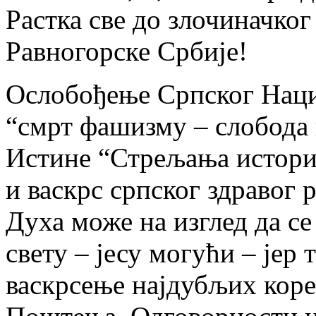
Растка све до злочиначког
Равногорске Србије!
Ослобођење Српског Наци
“смрт фашизму – слобода
Истине “Стрељања историј
и васкрс српског здравог
Духа може на изглед да 
свету – јесу могући – јер 
васкрсење најдубљих кор