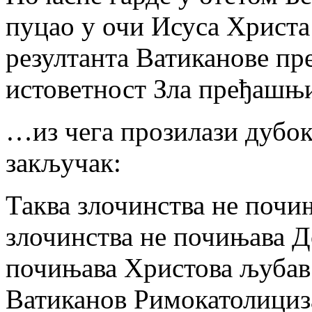
пуцао у очи Исуса Христа 
резултанта Ватиканове пр
истоветност Зла пређашњ
…из чега прозилази дубок
закључак:
Таква злочинства не почи
злочинства не почињава Д
почињава Христова љубав! 
Ватиканов Римокатолициз