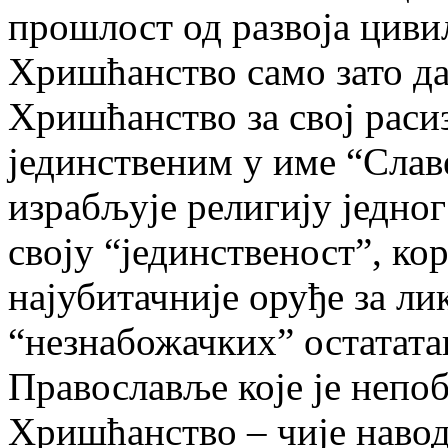
прошлост од развоја циви
Хришћанство само зато д
Хришћанство за свој раси
јединственим у име “Славе
израбљује религију једног
своју “јединственост”, к
најубитачније оруђе за л
“незнабожачких” остатата
Православље које је непо
Хришћанство – чије навод