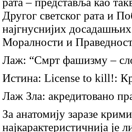
рата – представља као такв
Другог светског рата и Поб
најгнуснијих досадашњих 
Моралности и Праведност
Лаж: “Смрт фашизму – сл
Истина: License to kill!:
Лаж Зла: акредитованo пр
За анатомију заразе крим
најкарактеристичнија је л