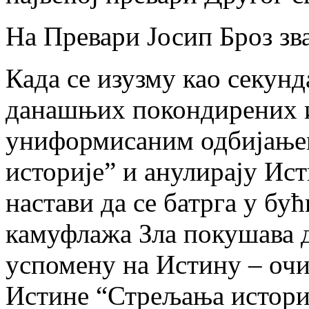
На Превари Јосип Броз з
Када се изузму као секун
данашњих покондирених и
униформисаним одбијање
историје” и анулирају Ис
настави да се батрга у б
камуфлажа Зла покушава д
успомену на Истину – очи
Истине “Стрељања историј