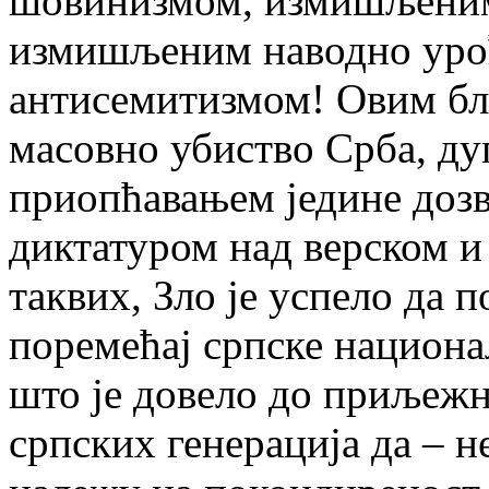
шовинизмом, измишљеним 
измишљеним наводно уро
антисемитизмом! Овим бл
масовно убиство Срба, ду
приопћавањем једине доз
диктатуром над верском и
таквих, Зло је успело да 
поремећај српске национа
што је довело до приљеж
српских генерација да – н