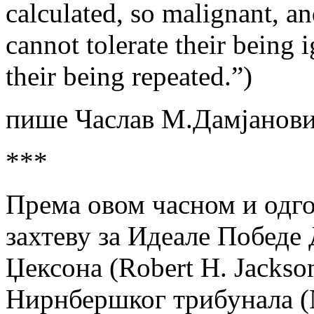
calculated, so malignant, an
cannot tolerate their being 
their being repeated.”)
пише Часлав М.Дамјанови
***
Према овом часном и одг
захтеву за Идеале Победе 
Џексона (Robert H. Jackso
Нирнбершког трибунала (N