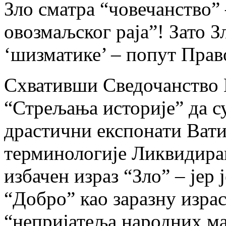
Зло сматра “човечанство” 
овозмаљског раја”! Зато З
‘шизматике’ – попут Прав
Схвативши Сведочанство 
“Стрељања историје” да с
драстични експонати Вати
терминологије Ликвидира
избачен израз “Зло” – јер 
“Добро” као заразну израс
“непријатеља народних ма