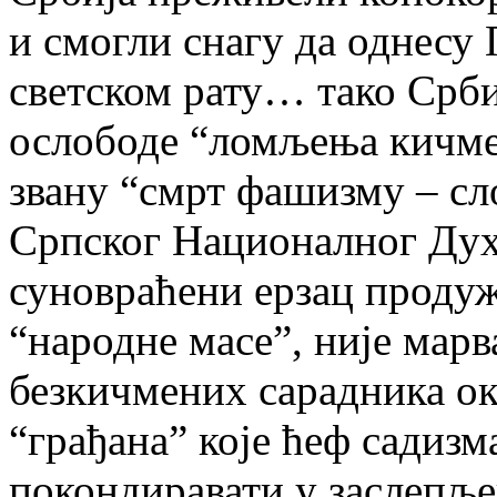
и смогли снагу да однесу
светском рату… тако Срби 
ослободе “ломљења кичме
звану “смрт фашизму – сл
Српског Националног Духа
суновраћени ерзац продуж
“народне масе”, није марв
безкичмених сарадника о
“грађана” које ћеф садиз
покондиравати у заслепље