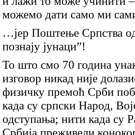
и лажи то може учинити – 
можемо дати само ми са
…јер Поштење Српства од
познају јунаци”!
То што смо 70 година унак
изговор никад није долази
физичку премоћ Срби поб
када су српски Народ, Во
одступања; нити када су Р
Србија преживели конокорд