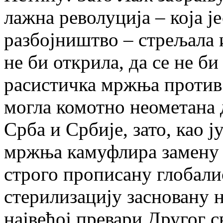
лажна револуција – која 
разбојништво – стрељала и
не би открила, да се не б
расистичка мржња против 
могла комотно неометана 
Срба и Србије, зато, као ју
мржња камуфлира замену 
строго прописану глобал
стерилизацију засновану н
највећој превари Другог с