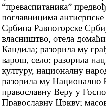
“преваспитаника” предво
поглавницима антисрпске
Србина Равногорске Србиј
власништво, отела домаћ
Кандила; разорила му грађ
варош, село; разорила на
културу, националну наро
разорила му Национално 
православну Веру у Госп
Православну Цркву; масо