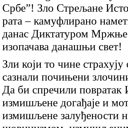
Србе”! Зло Стрељане Исто
рата – камуфлирано наме
данас Диктатуром Мржње и
изопачава данашњи свет!
Зли који то чине страхују 
сазнали почињени злочини
Да би спречили повратак 
измишљене догађаје и мот
измишљене залуђености 