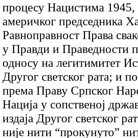
процесу Нацистима 1945,
америчког председника Ха
Равноправност Права свак
у Правди и Праведности п
односу на легитимитет Ис
Другог светског рата; и 
према Праву Српског Наро
Нација у сопственој држав
издаја Другог светског ра
није нити “прокунуто” ни