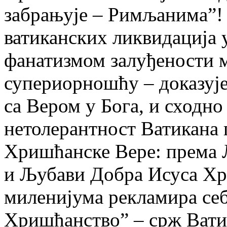
забрањује – Римљанима”! 
ватиканских ликвидација 
фанатизмом залуђености
супериорношћу – доказује
са Вером у Бога, и сходно
нетолерантност Ватикана
Хришћанске Вере: према 
и Љубави Добра Исуса Хри
миленијума рекламира себ
Хришћанство” – срж Ватик