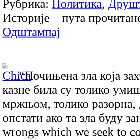
Рубрика:
Политика
,
Друш
Историје пута прочита
Одштампај
“Почињена зла која зах
казне била су толико уми
мржњом, толико разорна, 
опстати ако та зла буду з
wrongs which we seek to c