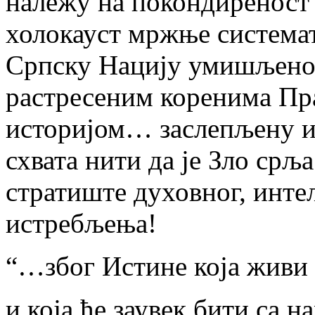
належу на покондиреност 
холокауст мржње система
Српску Нацију умишљено 
растресеним коренима Пр
историјом… заслепљену и 
схвата нити да је Зло срљ
стратиште духовног, инте
истребљења!
“…због Истине која живи 
и која ће заувек бити са на