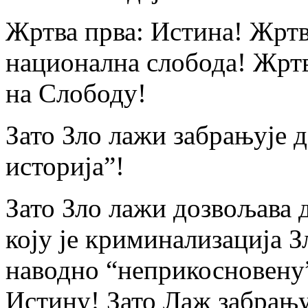
Жртва прва: Истина! Жртв
национална слобода! Жртв
на Слободу!
Зато Зло лажи забрањује д
историја”!
Зато Зло лажи дозвољава д
коју је криминализација З
наводно “неприкосновену”
Истину! Зато Лаж забрањује