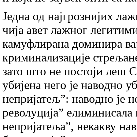
Једна од најгрознијих лаж
чија авет лажног легитим
камуфлирана доминира вар
криминализације стрељане
зато што не постоји леш С
убијена него је наводно у
непријатељ”: наводно је 
револуција” елиминисала 
непријатеља”, некакву на