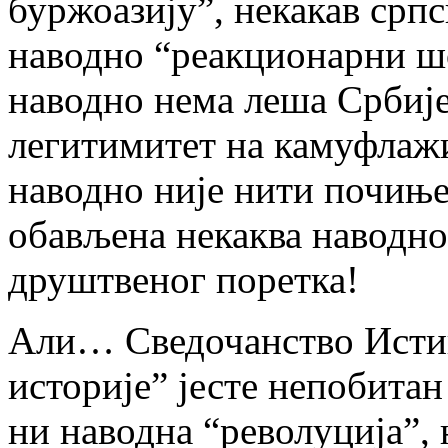
буржоазију”, некакав срп
наводно “реакционарни шо
наводно нема леша Србије
легитимитет на камуфлажи
наводно није нити почињен
обављена некаква наводн
друштвеног поретка!
Али… Сведочанство Исти
историје” јесте непобитан
ни наводна “револуција”, 