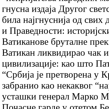
гнусна издаја Другог светс
била најгнуснија од свих
и Праведности: историјск
Ватиканове бруталне прек
Ватикан ликвидирао чак и
цивилизације: као што Па
“Србија је претворена у К
забранио као некаквог “на
усташки генерал Марко М
Почасне гарде у отетом Б