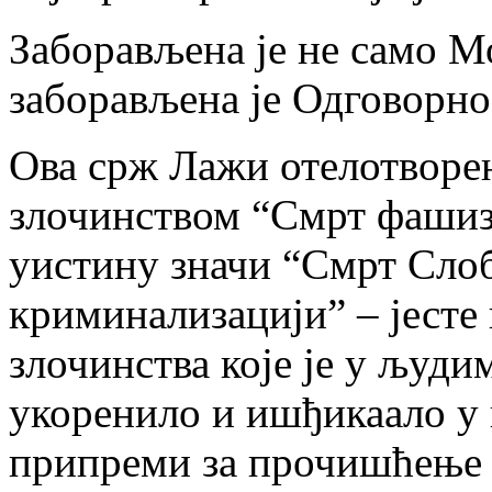
Заборављена је не само М
заборављена је Одговорно
Ова срж Лажи отелотворе
злочинством “Смрт фашизм
уистину значи “Смрт Сло
криминализацији” – јесте
злочинства којe je у људи
укоренило и ишђикаало у 
припреми за прочишћење 