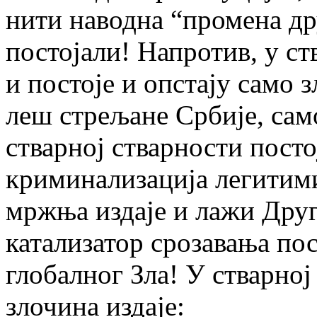
нити наводна “промена др
постојали! Напротив, у ст
и постоје и опстају само 
леш стрељане Србије, са
стварној стварности посто
криминализација легитимит
мржња издаје и лажи Друго
катализатор срозавања пос
глобалног Зла! У стварној
злочина издаје: