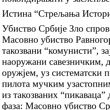
Истина “Стрељања Истори
Убиство Србије Зло спрове
Масовно убиство Равногор
такозвани “комунисти”, з
наоружани савезничким, 
оружјем, уз систематски 
пилота мучким узастопн
из такозваних “пикаваца”
фаза: Масовно убиство Ср