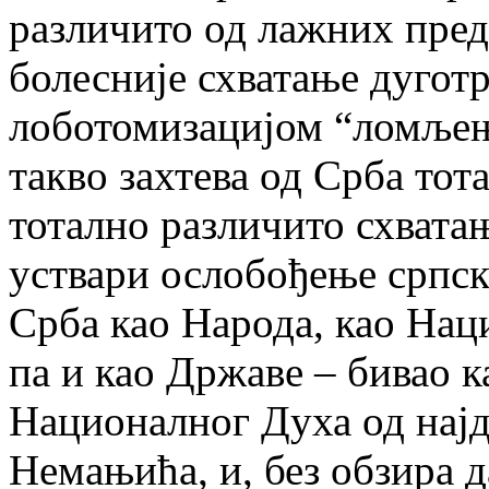
различито од лажних пред
болесније схватање дугот
лоботомизацијом “ломљењ
такво захтева од Срба то
тотално различито схватањ
уствари ослобођење српско
Срба као Народа, као Нац
па и као Државе – бивао 
Националног Духа од најд
Немањића, и, без обзира д