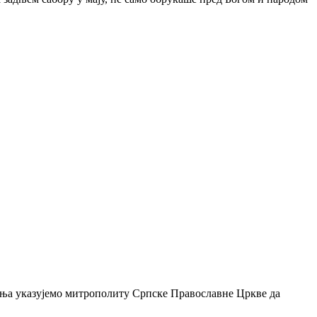
вања указујемо митрополиту Српске Православне Цркве да