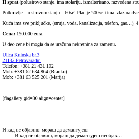
II sprat
(polusirovo stanje, ima stolariju, izmalterisano, razvedena stru
Potkrovlje – u sirovom stanju – 60м². Plac je 500м² i ima izlaz na dve 
Kuća ima sve priključke, (struja, voda, kanalizacija, telefon, gas…), 
Cena:
150.000 eura.
U deo cene bi mogla da se uračuna nekretnina za zamenu.
Ulica Kninska br.3
21132 Petrovaradin
Telefon: +381 21 431 102
Mob: +381 62 634 864 (Branko)
Mob: +381 63 525 201 (Marija)
[flagallery gid=30 align=center]
И кад не објавиш, мораш да демантујеш
И кад не објавиш, мораш да демантујеш необјав…