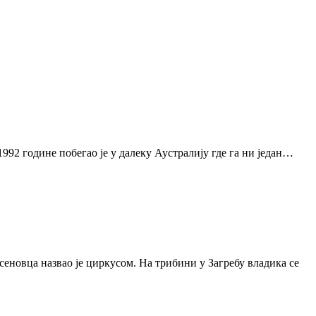
1992 године побегао је у далеку Аустралију где га ни један…
сеновца назвао је циркусом. На трибини у Загребу владика се