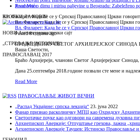
Neočekivan potez Barselone: Ronald Arauho na pozajmici u L
Read More
Jovanović o dimu i mirisu paljevine u Beogradu: Zabeleženo p
Вл. Филарет: Када ће се у Српској Православној Цркви говори
КРОТКИ ЛАФОВИ!
Вл. Филарет: Када ће се у Српској Православној Цркви 
Вл. Филарет: Када ће се у Српској Православној Цркви 
НОВИ Антиекуменистички сајт
Posted 8 година ago
„СТРЕЉАЊЕ ИСТОРИЈЕ“
ПРЕДСЕДНИКУ СВЕТОГ АРХИЈЕРЕЈСКОГ СИНОДА 
Ваша Светости,
ПРАВОСЛАВАЦ 2017
Браћо Архијереји, чланови Светог Архијерејског Синода,
Дана 25.септембра 2018.године позвали сте мене и надле
Read More
ПРАВОСЛАВЉЕ ЖИВОТ ВЕЧНИ
„Распад Украјине: српска лекција“
23. јуна 2022
Фанар признао расколничку МПЦ као Охридску Архиепи
Светоотачке поуке као одговори на савремена духовна п
Архиепископ Аверкије: Отпуштање грехова, лажна „хри
Аехиепископ Аверкије Таушев: Истинско Православље и
ГЕНОЦИД