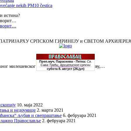
iverpulu
ovećanje nekih PM10 čestica
ти истина?
говорит…
говорит…
ПАТРИЈАРХУ СРПСКОМ Г.ИРИНЕЈУ и СВЕТОМ АРХИЈЕРЕ
жног милешевског епископа, како кажете у позиву,…
скопију
10. маја 2022
итања и недоумице
2. марта 2021
шћанска“ љубав и свепраштање
6. фебруара 2021
 лажно Православље
2. фебруара 2021