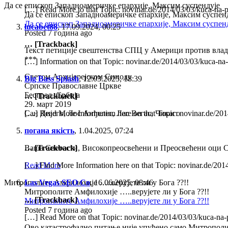
Да се епископ Западноамеричке епархије, Максим суспендује
[…] Read More to that Topic: novinar.de/2014/03/03/kuca-na
Да се епископ Западноамеричке епархије, Максим суспен
Да се епископ Западноамеричке епархије, Максим суспен
lucabet88
,
17.09.2024, 00:25
Posted 7 година ago
… [Trackback]
Текст петиције свештенства СПЦ у Америци против вла
***
[…] Information on that Topic: novinar.de/2014/03/03/kuca-n
Светом Архијерејском Синоду
Big Bass Splash
,
12.03.2025, 18:39
Српске Православне Цркве
Београд, Србија
… [Trackback]
29. март 2019
Сан Дијего, Лос Анђелес, Лас Вегас, Чикаго
[…] Read More Information here on that Topic: novinar.de/2
погана якість
,
1.04.2025, 07:24
Вашa Светости, Високопреосвећени и Преосвећени оци 
… [Trackback]
Read More
[…] Find More Information here on that Topic: novinar.de/20
Митрополите Амфилохије …..верујете ли у Бога ??!!
Las Vegas SEO Co
,
16.06.2025, 08:46
Митрополите Амфилохије …..верујете ли у Бога ??!!
… [Trackback]
Митрополите Амфилохије …..верујете ли у Бога ??!!
Posted 7 година ago
[…] Read More on that Topic: novinar.de/2014/03/03/kuca-na
Ово катастрофално питање није упућено само Митрополит