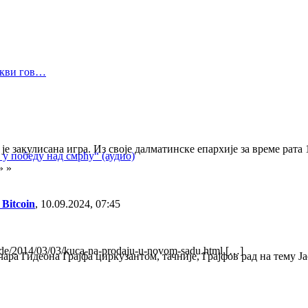
Цркви гов…
 закулисана игра. Из своје далматинске епархије за време рата 
у победу над смрћу“ (аудио)
» »
Bitcoin
,
10.09.2024, 07:45
ar.de/2014/03/03/kuca-na-prodaju-u-novom-sadu.html […]
ра Гидеона Грајфа циркузантом, тачније, Грајфов рад на тему Ја