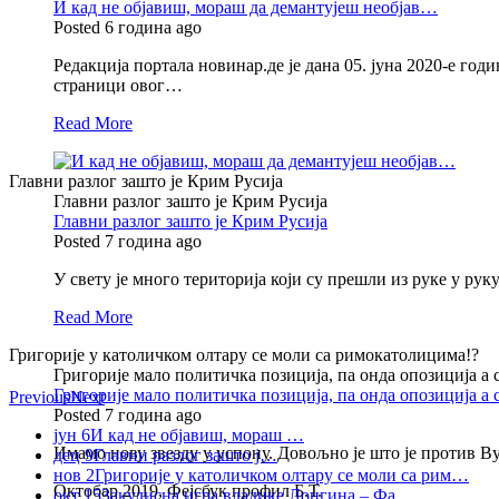
И кад не објавиш, мораш да демантујеш необјав…
Posted 6 година ago
Редакција портала новинар.де је дана 05. јуна 2020-е год
страници овог…
Read More
Главни разлог зашто је Крим Русија
Главни разлог зашто је Крим Русија
Главни разлог зашто је Крим Русија
Posted 7 година ago
У свету је много територија који су прешли из руке у рук
Read More
Григорије у католичком олтару се моли са римокатолицима!?
Григорије мало политичка позиција, па онда опозиција а
Григорије мало политичка позиција, па онда опозиција а
Previous
Next
Posted 7 година ago
јун 6
И кад не објавиш, мораш …
Имамо нову звезду у успону. Довољно је што је против Вуч
дец 9
Главни разлог зашто ј…
нов 2
Григорије у католичком олтару се моли са рим…
Октобар 2019, Фејсбук профил Б.Т.
окт 15
Закулисна игра владике Лонгина – Фа…