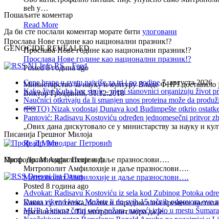
већ у…
Пошаљите коментар
Read More
Да би сте послали коментар морате бити
улоговани
Прослава Нове године као национални празник!?
GENOCIDE REVEALED
Прослава Нове године као национални празник!?
Прослава Нове године као национални празник!?
N1 Info RS – Feed
Posted 8 година ago
Cene hrane u svetu najviše za tri i po godine
7. августа 2026
Министарство за науку и културу Владе ФНРЈ доставило ј
Kako živi Kuba bez struje - njeni stanovnici organizuju život 
Виктор Грозданић, 31.12.2018
Naučnici otkrivaju da li smanjen unos proteina može da produži
(FOTO) Nizak vodostaj Dunava kod Budimpešte otkrio ostatke
***
Pantović: Radisavu Kostoviću određen jednomesečni pritvor z
„Ових дана дискутовало се у министарству за науку и ку
Писанија Грешног Милоја
Read More
Митрополит Амфилохије и даље празнослови….
Проф. Др. Миодраг Петровић
Митрополит Амфилохије и даље празнослови….
Dnevni list Danas
Митрополит Амфилохије и даље празнослови….
Posted 8 година ago
Advokat: Radisavu Kostoviću iz sela kod Zubinog Potoka odre
Danas vikend kviz: Možete li do svih 15 tačnih odgovora ove n
Каква су то тешка, болна и парадоксална времена настал
MUP: Aktivna četiri veća požara, najveći izbio u mestu Šumarak
празнослови?...Тај митрополит мора да је…