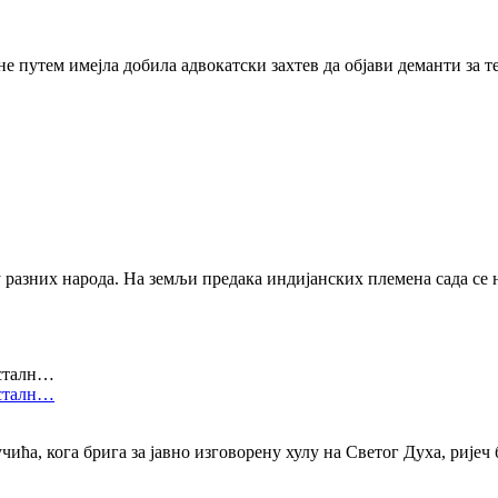
ине путем имејла добила адвокатски захтев да објави деманти за т
у разних народа. На земљи предака индијанских племена сада се 
 сталн…
 сталн…
ића, кога брига за јавно изговорену хулу на Светог Духа, ријеч б