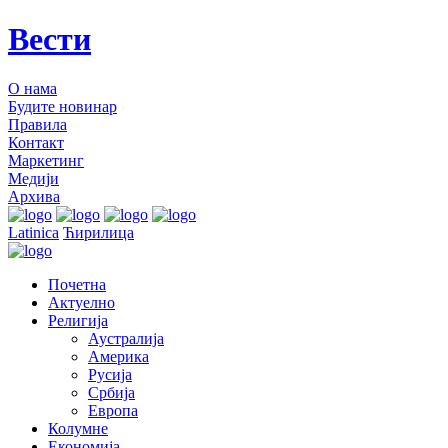
Вести
О нама
Будите новинар
Правила
Контакт
Маркетинг
Медији
Архива
Latinica
Ћирилица
Почетна
Актуелно
Религија
Аустралија
Америка
Русија
Србија
Европа
Колумне
Економија