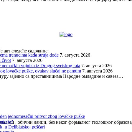
е акт следеће садржине:
prema trenucima kada struja dođe
7. августа 2026
 život
7. августа 2026
 nemačkih vojnika iz Drugog svetskog rata
7. августа 2026
bog lovačke puške, ovakav slučaj ne pamtim
7. августа 2026
лтуру заједно са преставницима Народне омладине и савеза…
đen jednomesečni pritvor zbog lovačke puške
edelje?
а кад ми , обични лаици, без неког формалног теолошког образо
, u Deliblatskoj peščari