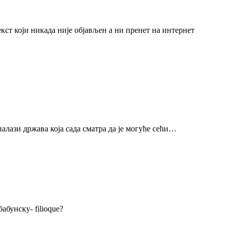
екст који никада није објављен а ни пренет на интернет
налази држава која сада сматра да је могуће сећи…
абунску- filioque?