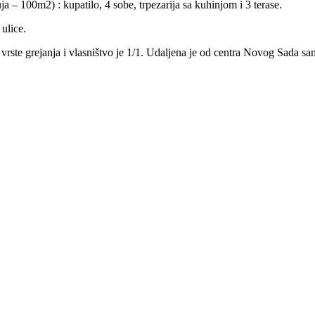
ja – 100m2) : kupatilo, 4 sobe, trpezarija sa kuhinjom i 3 terase.
ulice.
4 vrste grejanja i vlasništvo je 1/1. Udaljena je od centra Novog Sada s