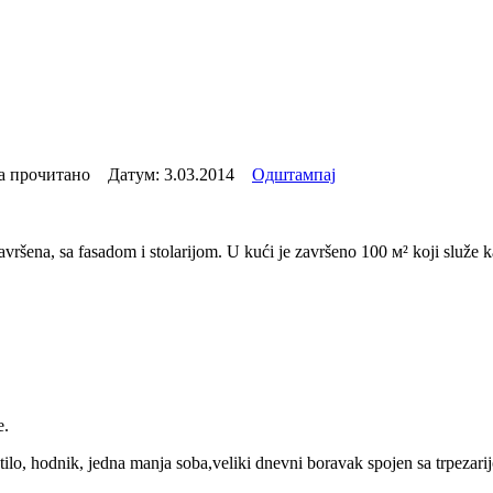
а прочитано Датум:
3.03.2014
Одштампај
vršena, sa fasadom i stolarijom. U kući je završeno 100 м² koji služe k
e.
, hodnik, jedna manja soba,veliki dnevni boravak spojen sa trpezarijom, 