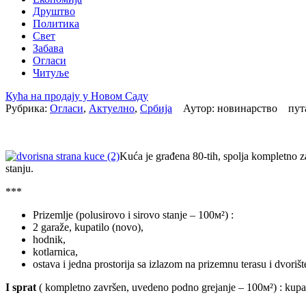
Друштво
Политика
Свет
Забава
Огласи
Читуље
Кућа на продају у Новом Саду
Рубрика:
Огласи
,
Актуелно
,
Србија
Аутор: новинарство пут
Kuća je građena 80-tih, spolja kompletno za
stanju.
***
Prizemlje (polusirovo i sirovo stanje – 100м²) :
2 garaže, kupatilo (novo),
hodnik,
kotlarnica,
ostava i jedna prostorija sa izlazom na prizemnu terasu i dvorišt
I sprat
( kompletno završen, uvedeno podno grejanje – 100м²) : kupatilo