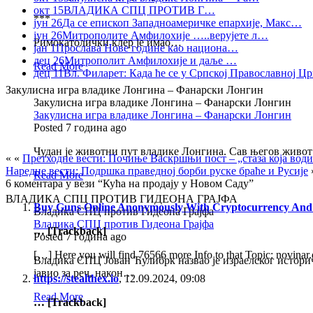
окт 15
ВЛАДИКА СПЦ ПРОТИВ Г…
***
јун 26
Да се епископ Западноамеричке епархије, Макс…
јун 26
Митрополите Амфилохије …..верујете л…
Римокатолички клер је имао…
јан 1
Прослава Нове године као национа…
дец 26
Митрополит Амфилохије и даље …
Read More
дец 11
Вл. Филарет: Када ће се у Српској Православној 
Закулисна игра владике Лонгина – Фанарски Лонгин
Закулисна игра владике Лонгина – Фанарски Лонгин
Закулисна игра владике Лонгина – Фанарски Лонгин
Posted 7 година ago
Чудан је животни пут владике Лонгина. Сав његов живот је
« «
Претходне вести: Почиње Васкршњи пост – „стаза која води 
Наредне вести: Подршка праведној борби руске браће и Русије
Read More
6 коментара у вези “Кућа на продају у Новом Саду”
ВЛАДИКА СПЦ ПРОТИВ ГИДЕОНА ГРАЈФА
Buy Guns Online Anonymously With Cryptocurrency And 
Владика СПЦ против Гидеона Грајфа
Владика СПЦ против Гидеона Грајфа
… [Trackback]
Posted 7 година ago
[…] Here you will find 76566 more Info to that Topic: novin
Владика СПЦ Јован Ћулибрк назвао је израелског историча
јавио за реч, након…
https://stealthex.io
,
12.09.2024, 09:08
Read More
… [Trackback]