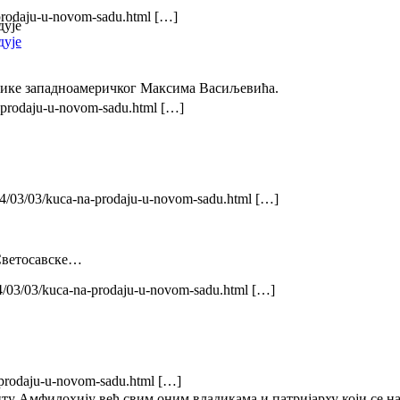
-prodaju-u-novom-sadu.html […]
дује
дује
дике западноамеричког Максима Васиљевића.
a-prodaju-u-novom-sadu.html […]
014/03/03/kuca-na-prodaju-u-novom-sadu.html […]
Светосавске…
14/03/03/kuca-na-prodaju-u-novom-sadu.html […]
-prodaju-u-novom-sadu.html […]
у Амфилохију већ свим оним владикама и патријарху који се на 