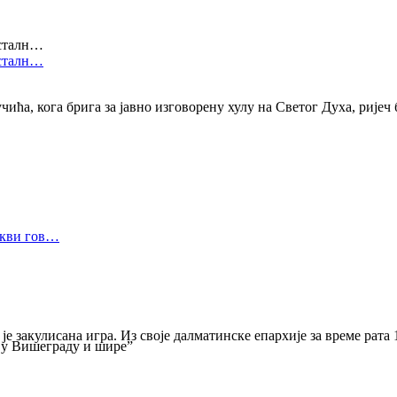
 сталн…
 сталн…
ића, кога брига за јавно изговорену хулу на Светог Духа, ријеч б
Цркви гов…
 закулисана игра. Из своје далматинске епархије за време рата 
– у Вишеграду и шире”