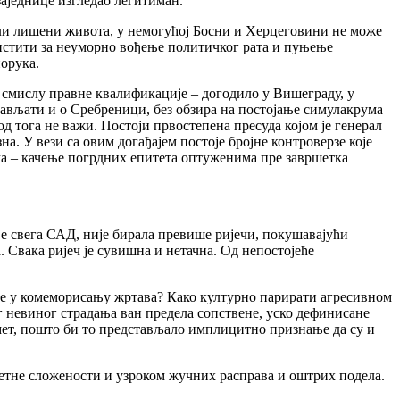
аједнице изгледао легитиман.
ли лишени живота, у немогућој Босни и Херцеговини не може
истити за неуморно вођење политичког рата и пуњење
орука.
 смислу правне квалификације – догодило у Вишеграду, у
рављати и о Сребреници, без обзира на постојање симулакрума
 од тога не важи. Постоји првостепена пресуда којом је генерал
а. У вези са овим догађајем постоје бројне контроверзе које
ма – качење погрдних епитета оптуженима пре завршетка
е свега САД, није бирала превише ријечи, покушавајући
а. Свака ријеч је сувишна и нетачна. Од непостојеће
ре у комеморисању жртава? Како културно парирати агресивном
г невиног страдања ван предела сопствене, уско дефинисане
мет, пошто би то представљало имплицитно признање да су и
зетне сложености и узроком жучних расправа и оштрих подела.