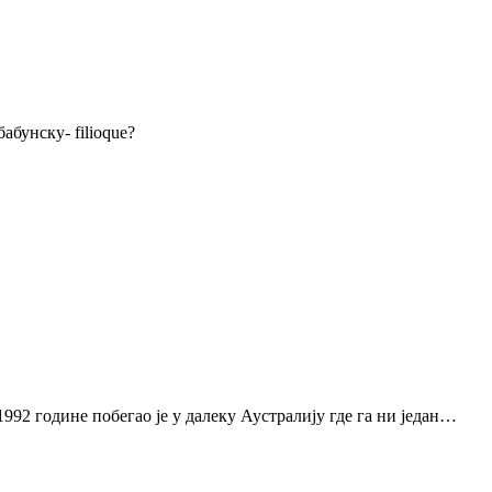
абунску- filioque?
1992 године побегао је у далеку Аустралију где га ни један…