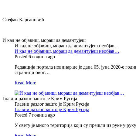
Стефан Каргановић
И кад не објавиш, мораш да демантујеш
И кад не објавиш, мораш да демантујеш необјав…
И кад не објавиш, мораш да демантујеш необјав…
Posted 6 година ago
Редакција портала новинар.де је дана 05. јуна 2020-е год
страници овог…
Read More
Главни разлог зашто је Крим Русија
Главни разлог зашто је Крим Русија
Главни разлог зашто је Крим Русија
Posted 7 година ago
У свету је много територија који су прешли из руке у рук
Read More