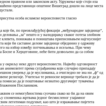
едном правном или законском акту. Удружење које стоји иза
влашћени представници општине Вишеград дошли на лице места
дустали.
 присутна особа исламске вероисповести гласно
а које би, по преовлађујућој фикцији „међународне заједнице“,
ти деловања „за“ нешто и у валидирању сваког потеза злобном
 се клевета, понижава и поништава приписивањем најгнуснијег
та који би саставне делове заједнице објединио у одрживу
 него на избор између потчињавања и исељења. При чему
а Босне и Херцеговине, неће бити дозвољено да са собом
ла у окриљу неке друге вероисповести. Највећу одговорност
ман анимозитет према суграђанима који случајно припадају
грешном уверењу да је муслиманка, а очигледно не зна ни „ф“ од
ивене религије. Учитељи те ревносне вернице требалo je да је
г за помисао да је поштовање незнатно другачијег тумачења
а блаженим Послаником.
аквим се немогућностима суочава свако ко би да на овим
њу споменика жртвама једног бесмисленог узајамног
свим легитиман подухват, као што је изражавање пијетета