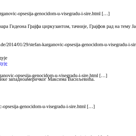
rganovic-opsesija-genocidom-u-visegradu-i-sire.html […]
ра Гидеона Грајфа циркузантом, тачније, Грајфов рад на тему Ја
.de/2014/01/29/stefan-karganovic-opsesija-genocidom-u-visegradu-i-si
дује
дује
ganovic-opsesija-genocidom-u-visegradu-i-sire.html […]
дике западноамеричког Максима Васиљевића.
ic-opsesija-genocidom-u-visegradu-i-sire.html […]