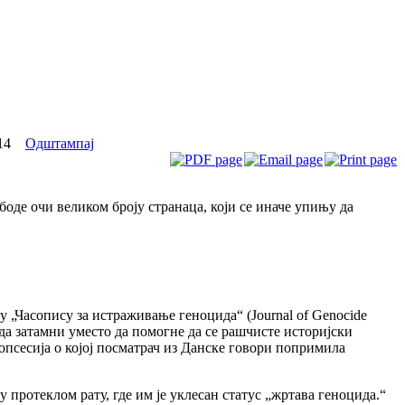
14
Одштампај
боде очи великом броју странаца, који се иначе упињу да
у „Часопису за истраживање геноцида“ (Journal of Genocide
да затамни уместо да помогне да се рашчисте историјски
 опсесија о којој посматрач из Данске говори попримила
ротеклом рату, где им је уклесан статус „жртава геноцида.“