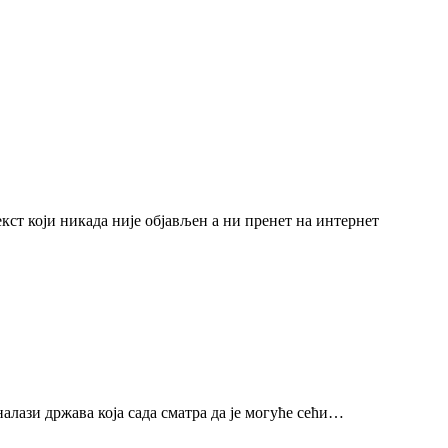
екст који никада није објављен а ни пренет на интернет
налази држава која сада сматра да је могуће сећи…