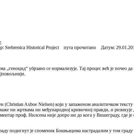
е
 Srebrenica Historical Project пута прочитано Датум:
29.01.20
а „геноцид“ убрзано се нормализује. Тај процес већ је почео да 
ајповољнији.
(Christian Axboe Nielsen) који у запаженом аналитичком тексту 
омаже ни жртвама ни међународној кривичној правди, и ризикује 
ментар проф. Нилсена није допро ни до кога у Вишеграду, где је
ду подигнут је споменик Бошњацима настрадалим у том граду у п