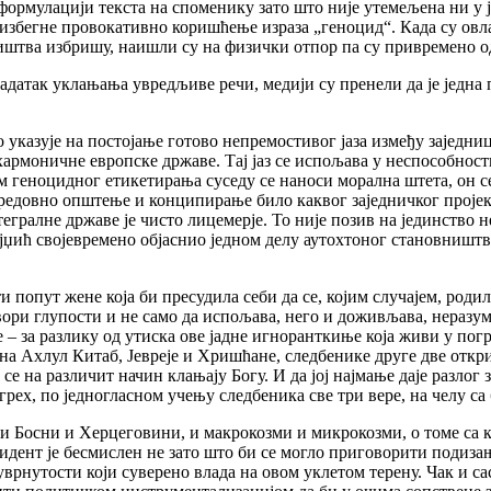
формулацији текста на споменику зато што није утемељена ни у ј
е избегне провокативно коришћење израза „геноцид“. Када су о
вништва избришу, наишли су на физички отпор па су привремено о
 задатак уклањања увредљиве речи, медији су пренели да је једна
указује на постојање готово непремостивог јаза између заједниц
хармоничне европске државе. Тај јаз се испољава у неспособнос
вом геноцидног етикетирања суседу се наноси морална штета, он
у редовно општење и конципирање било каквог заједничког пројек
гралне државе је чисто лицемерје. То није позив на јединство
јџић својевремено објаснио једном делу аутохтоног становништв
и попут жене која би пресудила себи да се, којим случајем, роди
вори глупости и не само да испољава, него и доживљава, неразу
је – за разлику од утиска ове јадне игноранткиње која живи у по
у на Ахлул Китаб, Јевреје и Хришћане, следбенике друге две откр
и се на различит начин клањају Богу. И да јој најмање даје разло
грех, по једногласном учењу следбеника све три вере, на челу с
 Босни и Херцеговини, и макрокозми и микрокозми, о томе са к
дент је бесмислен не зато што би се могло приговорити подиза
врнутости који суверено влада на овом уклетом терену. Чак и са