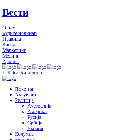
Вести
О нама
Будите новинар
Правила
Контакт
Маркетинг
Медији
Архива
Latinica
Ћирилица
Почетна
Актуелно
Религија
Аустралија
Америка
Русија
Србија
Европа
Колумне
Економија