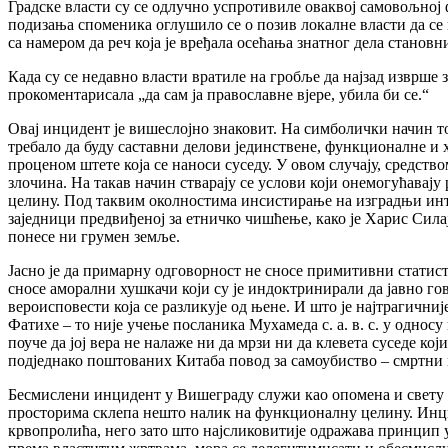
Градске власти су се одлучно успротивиле оваквој самовољној 
подизања споменика оглушило се о позив локалне власти да с
са намером да реч која је вређала осећања знатног дела стано
Када су се недавно власти вратиле на гробље да најзад изврше
прокоментарисала „да сам ја православне вјере, убила би се.“
Овај инцидент је вишеслојно знаковит. На симболички начин то 
требало да буду саставни делови јединствене, функционалне и 
проценом штете која се наноси суседу. У овом случају, средст
злочина. На такав начин стварају се услови који онемогућавај
целину. Под таквим околностима инсистирање на изградњи инте
заједници предвиђеној за етничко чишћење, како је Харис Сила
понесе ни грумен земље.
Јасно је да примарну одговорност не сносе примитивни статист
сносе аморални хушкачи који су је индоктринирали да јавно го
вероисповести која се разликује од њене. И што је најтрагични
Фатихе – то није учење посланика Мухамеда с. а. в. с. у однос
поуче да јој вера не налаже ни да мрзи ни да клевета суседе кој
подједнако поштованих Китаба повод за самоубиство – смртни 
Бесмислени инцидент у Вишеграду служи као опомена и свету и
просторима склепа нешто налик на функционалну целину. Инци
крвопролића, него зато што најсликовитије одражава принцип у