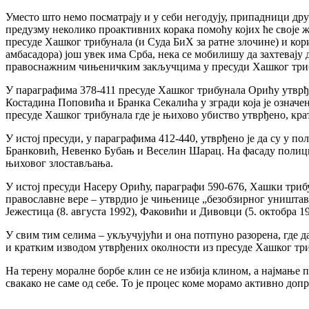
Уместо што немо посматрају и у себи негодују, припадници дру
предузму неколико проактивних корака помоћу којих ће своје 
пресуде Хашког трибунала (и Суда БиХ за ратне злочине) и кор
амбасадора) још увек има Срба, нека се мобилишу да захтевају
правоснажним чињеничким закључцима у пресуди Хашког трибуна
У параграфима 378-411 пресуде Хашког трибунала Орићу утврђ
Костадина Поповића и Бранка Секалића у згради која је означе
пресуде Хашког трибунала где је њихово убиство утврђено, кра
У истој пресуди, у параграфима 412-440, утврђено је да су у
Бранковић, Невенко Бубањ и Веселин Шарац. На фасаду полициј
њиховог злостављања.
У истој пресуди Насеру Орићу, параграфи 590-676, Хашки трибу
православне вере – утврдио је чињенице „безобзирног уништавањ
Јежестица (8. августа 1992), Факовићи и Дивовци (5. октобра 1
У свим тим селима – укључујући и она потпуно разорена, где 
и кратким изводом утврђених околности из пресуде Хашког тр
На терену моралне борбе клин се не избија клином, а најмање
свакако не саме од себе. То је процес коме морамо активно д