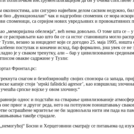
ти политичком инструментализацијом да би у очима сопствене з
м околностима, али сигурно највећим делом сасвим недужно, би
ави био „функционалан“ чак и надгробни споменик се мора искор
нови споменици, са серијом нових увредљивих и провокативних п
о „меморијална обележја“, већ нема довољно. О томе шта се – у
и се расправљати као што би се са истог становишта могло расп
у Тузли, везано за инцидент који се догодио 25. маја 1995, ништа
лбени поступак и коначни исход, бар формално, још увек се не зн
адно је у сваком тренутку, али – бар у цивилизованим средина
атписом овакве садржине у Тузли:
ортал Фронтал.рс:
кнута снагом и безобзирношћу својих спонзора са запада, приј
ке капије стоји ’srpski fašisticki agresor’, као извршилац злочин
 учешћа српске војске у овом злочину.“
правнији однос и подстаћи на стварање цивилизованије атмосфе
а оне првог и другог реда, него на потпуном поништавању свако
жртве острашћене мрзитеље не би задовољила нити им пада на па
јашњавања такође страдале.
у „немогућој“ Босни и Херцеговини сматрају се питањима од изу