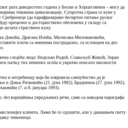
нског рата деведесетих година у Босни и Херцеговини – могу да
квирима тековина цивилизације. Супротна страна се куне у
чју Сребренице (да парафразирамо бесмртно питање руског
буду прецизно и достојанствено обележена у складу са
и џелата страствено куну.
ова Докића, Драгана Илића, Милисава Миловановића,
оставити плоча са именима пострадалих, са ослонцем на део
о.
ложена следећа лица: Недељко Родић, Славољуб Жикић, Зоран
ати патњу тих невиних особа и укратко описати околности
тно и несрећницу која би извршила самоубиство да је
 и Доњи Ратковићи (21. јуна 1992), Брадевина (27. јуна 1992),
ковићи (7. и 8. јануара 1993).
е, без коришћења увредљивих речи, само са наводом параграфа
мисленијих клевета. Лажи ће се срушити, али у данашњем свету
ицању чињеница.