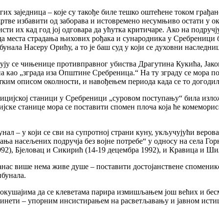
гих заједница – које су такође биле тешко оштећене током грађа
жртве избавити од заборава и истовремено несумњиво остати у о
исти их кад год јој одговара да ућутка критичаре. Ако на подру
 да места страдања њихових рођака и сународника у Сребреници 
ла Насеру Орићу, а то је баш суд у који се духовни наследниц
ују се чињенице противправног убиства Драгутина Кукића, Јак
на као „зграда иза Општине Сребреница.“ На ту зграду се мора п
тким описом околности, и навођењем периода када се то догодил
 полицијској станици у Сребреници „суровом поступању“ била из
ске станице мора се поставити спомен плоча која ће комеморис
нал – у који се сви на супротној страни куну, укључујући верова
а насељених подручја без војне потребе“ у односу на села Горњи
992), Бјеловац и Сикирић (14-19 децембра 1992), и Кравица и Шиљ
данас више нема живе душе – поставити достојанствене споменик
ибунала.
 покушајима да се клеветама парира измишљањем још већих и бес
опринети – упорним инсистирањем на расветљавању и јавном ист