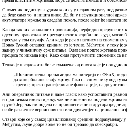
према властитим жртвама, мора се делегитимисати и обесмисли
Споменик подигнут људима који су у недавном рату под разни
да буде само то, и ништа више. Да би у нефункционалној држ
акумулатора мржње за следећи покољ, после којег ће настати 
Као да таквих запаљивих провокација, перфидно прерушених ка
одсуству правоснажне пресуде неког кредибилног суда, могло б
пресуда у том случају. Али када је реч о натпису на споменику 
Новак Ђукић оглашен кривим, то је тачно. Међутим, у току је жа
задиру у чињеничну срж питања. Одавање поште жртвама прикл
процеса то никада није. Како онда протумачити споменик са н
Тешко је предложити боље тумачење од онога које је понудио п
„Шовинистичка пропагандна машинерија из ФБиХ, подстре
да хиперболише своју жртву. Тако на споменику код тузланс
агресије, преко трансферисане фашизације, па до упитног
Али оперативно питање и даље гласи: како успоставити равно
и простачком инсистирању, чак не више ни на подели жртава н
групе? Јер, чак ни подела на привилегисане и другоразредне 
особе различите вероисповести или другачијег националног из
Ствари које се у свакој цивилизованој средини подразумевају 
Међутим, људе добре воље то не би требало да обесхрабри.