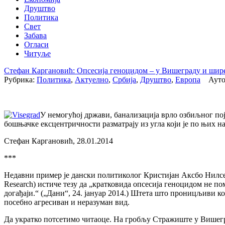
Друштво
Политика
Свет
Забава
Огласи
Читуље
Стефан Каргановић: Опсесија геноцидом – у Вишеграду и шир
Рубрика:
Политика
,
Актуелно
,
Србија
,
Друштво
,
Европа
Аутор:
У немогућој држави, банализација врло озбиљног појм
бошњачке ексцентричности разматрају из угла који је по њих н
Стефан Каргановић, 28.01.2014
***
Недавни пример је дански политиколог Кристијан Аксбо Нилсен 
Research) истиче тезу да „кратковида опсесија геноцидом не п
догађаји.“ („Дани“, 24. јануар 2014.) Штета што проницљиви ко
посебно агресиван и неразуман вид.
Да укратко потсетимо читаоце. На гробљу Стражиште у Вишегра