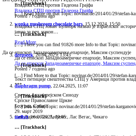
… [Trackback]
Владика СПЦ против Гидеона Грајфа
Владика СПЦ против Гидеона Грајфа
[…] Read More on that Topic: novinar.de/2014/01/29/stefan-ka
Posted 7 година ago
wonka mushroom chocolate bars
,
15.12.2024, 15:50
Владика СПЦ Јован Ћулибрк назвао је израелског историча
јавио за реч, након…
… [Trackback]
Read More
[…] There you can find 91826 more Info to that Topic: novinar
Да се епископ Западноамеричке епархије, Максим суспендује
deepseek
,
20.04.2025, 13:43
Да се епископ Западноамеричке епархије, Максим суспен
Да се епископ Западноамеричке епархије, Максим суспен
… [Trackback]
Posted 7 година ago
[…] Find More to that Topic: novinar.de/2014/01/29/stefan-kar
Текст петиције свештенства СПЦ у Америци против вла
***
diaphragm pump
,
22.04.2025, 11:07
Светом Архијерејском Синоду
… [Trackback]
Српске Православне Цркве
Београд, Србија
[…] Info to that Topic: novinar.de/2014/01/29/stefan-karganov
29. март 2019
Сан Дијего, Лос Анђелес, Лас Вегас, Чикаго
melbet
,
16.06.2025, 10:05
… [Trackback]