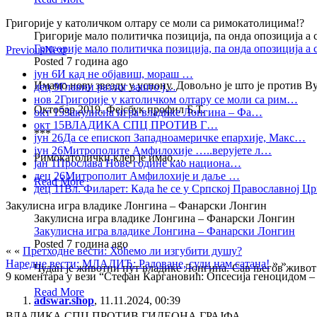
Григорије у католичком олтару се моли са римокатолицима!?
Григорије мало политичка позиција, па онда опозиција а
Григорије мало политичка позиција, па онда опозиција а
Previous
Next
Posted 7 година ago
јун 6
И кад не објавиш, мораш …
Имамо нову звезду у успону. Довољно је што је против Вуч
дец 9
Главни разлог зашто ј…
нов 2
Григорије у католичком олтару се моли са рим…
Октобар 2019, Фејсбук профил Б.Т.
окт 15
Закулисна игра владике Лонгина – Фа…
окт 15
ВЛАДИКА СПЦ ПРОТИВ Г…
***
јун 26
Да се епископ Западноамеричке епархије, Макс…
јун 26
Митрополите Амфилохије …..верујете л…
Римокатолички клер је имао…
јан 1
Прослава Нове године као национа…
дец 26
Митрополит Амфилохије и даље …
Read More
дец 11
Вл. Филарет: Када ће се у Српској Православној 
Закулисна игра владике Лонгина – Фанарски Лонгин
Закулисна игра владике Лонгина – Фанарски Лонгин
Закулисна игра владике Лонгина – Фанарски Лонгин
Posted 7 година ago
« «
Претходне вести: Хоћемо ли изгубити душу?
Наредне вести: МЛАДИЋ: Радоване, суди нам сатана!
» »
Чудан је животни пут владике Лонгина. Сав његов живот је
9 коментара у вези “Стефан Каргановић: Опсесија геноцидом 
Read More
adswar.shop
,
11.11.2024, 00:39
ВЛАДИКА СПЦ ПРОТИВ ГИДЕОНА ГРАЈФА