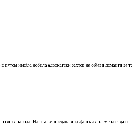
ине путем имејла добила адвокатски захтев да објави деманти за т
у разних народа. На земљи предака индијанских племена сада се 