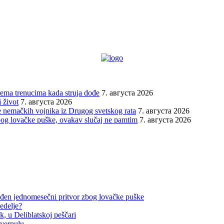
prema trenucima kada struja dođe
7. августа 2026
 život
7. августа 2026
 nemačkih vojnika iz Drugog svetskog rata
7. августа 2026
bog lovačke puške, ovakav slučaj ne pamtim
7. августа 2026
đen jednomesečni pritvor zbog lovačke puške
edelje?
, u Deliblatskoj peščari
iverpulu