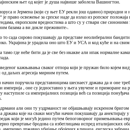
ајинским њет од којег је душа највише заболела Вашингтон.
оруса и Јермена (који су њет ЕУ рекли још одавно) природни и 
је право освежење за српске наде да излаз из ропског положаја 
дама, европским вредностима а што су у ствари све синоними з
им базама а ви докле преживите-.
ако то сада сирово покушавају да представе неолиберални банди
лико. Украјина је урадила оно што ЕУ и УСА и код куће и на сви
 тамо где неће бити да је све без икакве али ипак нормалне кам
пада.
веденог кажњавања сваког отпора који је пружан било којем виду 
 од даљих агресија мирним путем.
ан начин поручила представницима шеснаест држава да и оне треб
 империја , оне су једноставно у њега увучене и приморане на 
су наступиле са империјалних позиција већ са позиција понуђач
.
дрмани али они ту уздрманост не објашњавају искреном бригом з
држава које на сваки могући начин покушавају да анектирају у с
дак који је могућ једино путем бепоговорног примењивања евро
ерно превртање бродова са избеглицама испред италијанских об
, америчко државно убијање обојених клинаца, енглеска забрана 