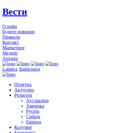
Вести
О нама
Будите новинар
Правила
Контакт
Маркетинг
Медији
Архива
Latinica
Ћирилица
Почетна
Актуелно
Религија
Аустралија
Америка
Русија
Србија
Европа
Колумне
Економија