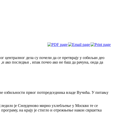
ног централног дела су почели да се претврају у озбиљан део
,и ако последњи , ипак почео ако не баш да рачуна, онда да
чне озбиљности првог потпредседника владе Вучића. У питању
следило је Сноуденово мирно ухлебљење у Москви те се
 програму, на крају је стигло и отрежњење након свршетка