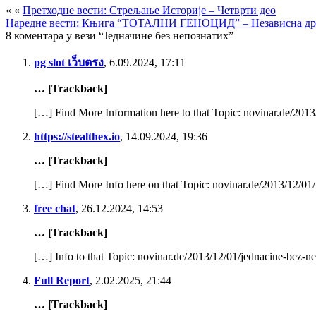
« «
Претходне вести: Стрељање Историје – Четврти део
Наредне вести: Књига “ТОТАЛНИ ГЕНОЦИД” – Независна држ
8 коментара у вези “Једначине без непознатих”
pg slot เว็บตรง
,
6.09.2024, 17:11
… [Trackback]
[…] Find More Information here to that Topic: novinar.de/201
https://stealthex.io
,
14.09.2024, 19:36
… [Trackback]
[…] Find More Info here on that Topic: novinar.de/2013/12/01
free chat
,
26.12.2024, 14:53
… [Trackback]
[…] Info to that Topic: novinar.de/2013/12/01/jednacine-bez-n
Full Report
,
2.02.2025, 21:44
… [Trackback]