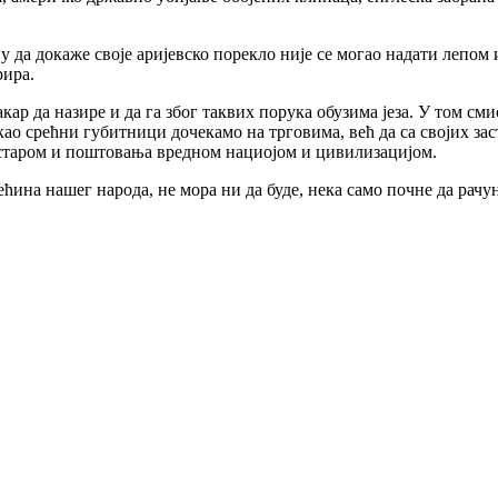
њу да докаже своје аријевско порекло није се могао надати лепом
рира.
макар да назире и да га због таквих порука обузима језа. У том с
као срећни губитници дочекамо на трговима, већ да са својих з
м старом и поштовања вредном нациојом и цивилизацијом.
ћина нашег народа, не мора ни да буде, нека само почне да рачун