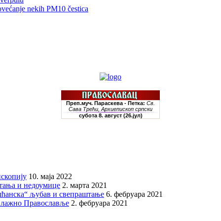
ovećanje nekih PM10 čestica
скопију
10. маја 2022
итања и недоумице
2. марта 2021
шћанска“ љубав и свепраштање
6. фебруара 2021
 лажно Православље
2. фебруара 2021