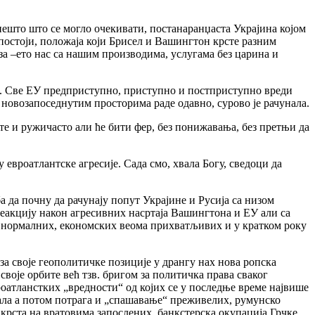
нешто што се могло очекивати, постанаранџаста Украјина којом
постоји, положаја који Брисел и Вашингтон крсте разним
а –ето нас са нашим производима, услугама без царина и
ти. Све ЕУ предприступно, приступно и постприступно вреди
м новозапоседнутим просторима раде одавно, сурово је рачунала.
ате и ружичасто али ће бити фер, без понижавања, без претњи да
евроатлантске агресије. Сада смо, хвала Богу, сведоци да
а да почну да рачунају попут Украјине и Русија са низом
реакцију након агресивних насртаја Вашингтона и ЕУ али са
а нормалних, економских веома прихватљивих и у кратком року
а своје геополитичке позиције у дрангу нах нова ропска
воје орбите већ тзв. бригом за политичка права сваког
атланстких „вредности“ од којих се у последње време највише
ала а потом потрага и „спашавање“ преживелих, румунско
крста на вратовима запослених, банкстерска окупација Грчке,