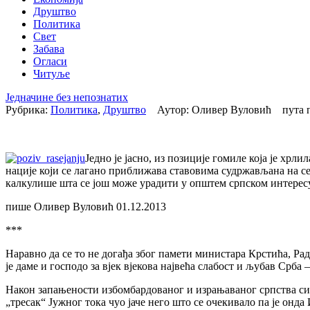
Друштво
Политика
Свет
Забава
Огласи
Читуље
Једначине без непознатих
Рубрика:
Политика
,
Друштво
Аутор: Оливер Вуловић пута 
Једно је јасно, из позиције гомиле која је хрл
нације који се лагано приближава ставовима судржављана на севе
калкулише шта се још може урадити у општем српском интересу
пише Оливер Вуловић 01.12.2013
***
Наравно да се то не догађа због памети министара Крстића, Р
је даме и господо за вјек вјекова највећа слабост и љубав Срба –
Након запањености избомбардованог и израњаваног српства си
„тресак“ Јужног тока чуо јаче него што се очекивало па је он