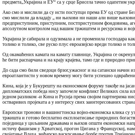
предмета„Украјина и ЕУ“ са у срце Брисела тачно одапетим укр
Ако смо и мислили да су исти поступци према ЕУ од стране Бел
смо мислили да владају „ ни њихови ни наши али више њихови“ 
предприступним, приступним, постприступним фондовима, аген
апсолутном контролом над вашим тржиштем и ресурсима и војн
Украјина је сабирала и одузимала а не променила господара к
толико и толико, све руско плус евроазијско вреди толико и то
Од окамаћених камата на камату главнице, Украјина се окренула
ће бити распарчана и на крају крајева, тамо где и природно при
До сада смо били сведоци брзог,ужасног и на сатански начин из
евроатлантисти у новом времену могу бити успешно одвраћени
Кина, која је у Букурешту на еконосмком форуму такође на јас
дипломатских победа нису започеле конфликт Великих сила или
једном разликом -и Кина и Русија према својим партнерима ни
остваривих пројеката а у интересу свих заинтересованих страна
Европски тронови и вашингтонска војно-економска клика су уз
тржишта и готово бесплатно експлоатисање природних богаства 
појединца у циљаним државама и њихов општи економски напре
истичу фашизам у Хрватској, прогон Цигана у Француској, нам
својатање Влаха, мађарско васкрсавање борбе против Тријанона