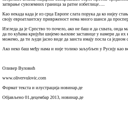
затврање сувоземних граница за ратне избеглице….
Као некада када је из срца Европе слата порука да ко нијеу ста
своју евроатлантску приврженост нема много шанси да проспе
Изгледа да је Српство то почело, ако не баш и да схвата, онда 
да по кућама кријући шијемо њихове заставице у намери да их 
можемо, да ти људи јасно виде да заиста имају посла са једно
Ако неко баш међу нама и није толико заљубљен у Русију као ве
Оливер Вуловић
www.olivervulovic.com
Формат текста и илустрација новинар.де
Објављено 01.децембар 2013, новинар.де