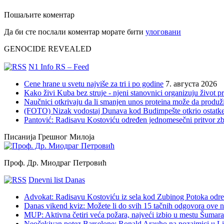
Пошаљите коментар
Да би сте послали коментар морате бити
улоговани
GENOCIDE REVEALED
N1 Info RS – Feed
Cene hrane u svetu najviše za tri i po godine
7. августа 2026
Kako živi Kuba bez struje - njeni stanovnici organizuju život 
Naučnici otkrivaju da li smanjen unos proteina može da produži
(FOTO) Nizak vodostaj Dunava kod Budimpešte otkrio ostatke
Pantović: Radisavu Kostoviću određen jednomesečni pritvor z
Писанија Грешног Милоја
Проф. Др. Миодраг Петровић
Dnevni list Danas
Advokat: Radisavu Kostoviću iz sela kod Zubinog Potoka odre
Danas vikend kviz: Možete li do svih 15 tačnih odgovora ove n
MUP: Aktivna četiri veća požara, najveći izbio u mestu Šumarak
Neočekivan potez Barselone: Ronald Arauho na pozajmici u L