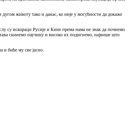
 и дугом животу тако и данас, ко није у могућности да докаже
мислу су искораци Русије и Кине према нама не знак да почнемо
астава скинемо паучину и високо их подигнемо, највише што
а и биће му све јасно.