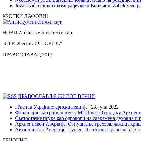
Jovanović o dimu i mirisu paljevine u Beogradu: Zabeleženo p
КРОТКИ ЛАФОВИ!
НОВИ Антиекуменистички сајт
„СТРЕЉАЊЕ ИСТОРИЈЕ“
ПРАВОСЛАВАЦ 2017
ПРАВОСЛАВЉЕ ЖИВОТ ВЕЧНИ
„Распад Украјине: српска лекција“
23. јуна 2022
Фанар признао расколничку МПЦ као Охридску Архиепи
Светоотачке поуке као одговори на савремена духовна п
Архиепископ Аверкије: Отпуштање грехова, лажна „хри
Аехиепископ Аверкије Таушев: Истинско Православље и
ГЕНОЦИД