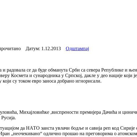
прочитано Датум:
1.12.2013
Одштампај
ила и радовала се да буде обманута Срби са севера Републике и ње
ру Космета и сународника у Српској, дакле у део нације који је 
 који су током евро заноса добрано игнорисали.
адуловића, Михајловићке ,виспрености премијера Дачића и цини
 Русија.
туацијом да НАТО заиста увлачи бодље и савија реп код Сирије 
да Иран „неочекивано“ одлично прошао на преговорима о атомском