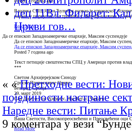
Posted 7 година ago
дец 11
Вл. Филарет: Кад
Владика СПЦ Јован Ћулибрк назвао је израелског историч
назвао је циркусом. На трибини у Загребу владика се јави
Цркви гов…
Read More
Да се епископ Западноамеричке епархије, Максим суспендује
Да се епископ Западноамеричке епархије, Максим суспен
Да се епископ Западноамеричке епархије, Максим суспен
Posted 7 година ago
Текст петиције свештенства СПЦ у Америци против вла
***
Светом Архијерејском Синоду
« «
Претходне вести: Нови
Српске Православне Цркве
Београд, Србија
појединости настране сек
29. март 2019
Сан Дијего, Лос Анђелес, Лас Вегас, Чикаго
Наредне вести: Питање Кр
Вашa Светости, Високопреосвећени и Преосвећени оци 
9 коментара у вези “Бунде
Read More