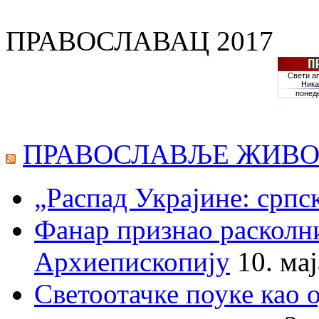
ПРАВОСЛАВАЦ 2017
ПРАВОСЛАВЉЕ ЖИВО
„Распад Украјине: српс
Фанар признао раскол
Архиепископију
10. ма
Светоотачке поуке као 