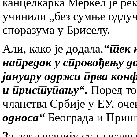
канцелкарка Меркел је рек
учинили „без сумње одлу
споразума у Бриселу.
Али, како је додала,
“тек 
напредак у спровођењу дог
јануару одржи прва конф
и приступању“.
Поред то
чланства Србије у ЕУ, оче
односа“
Београда и Приш
За декларацију су гласале 