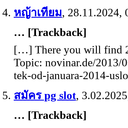
หญ้าเทียม
,
28.11.2024, 
… [Trackback]
[…] There you will find 
Topic: novinar.de/2013/
tek-od-januara-2014-usl
สมัคร pg slot
,
3.02.2025
… [Trackback]