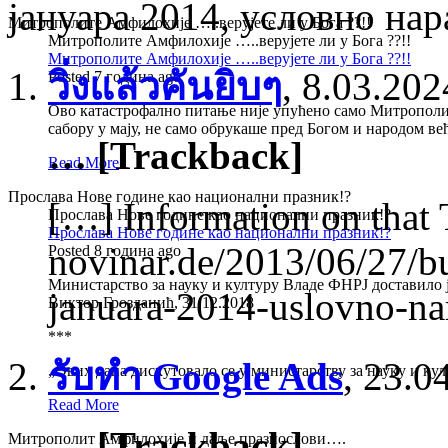
јануара 2014, условно нар
Митрополите Амфилохије …..верујете ли у Бога ??!!
Митрополите Амфилохије …..верујете ли у Бога ??!!
Митрополите Амфилохије …..верујете ли у Бога ??!!
วิ่งแล้วคันยิบๆ
,
8.03.202
Posted 7 година ago
Ово катастрофално питање није упућено само Митрополит
сабору у мају, не само обрукаше пред Богом и народом в
… [Trackback]
Read More
Прослава Нове године као национални празник!?
[…] Information on that 
Прослава Нове године као национални празник!?
Прослава Нове године као национални празник!?
novinar.de/2013/06/27/
Posted 8 година ago
Министарство за науку и културу Владе ФНРЈ доставило ј
januara-2014-uslovno-n
Виктор Грозданић, 31.12.2018
***
รับทำ Google Ads
,
23.0
„Ових дана дискутовало се у министарству за науку и ку
Read More
… [Trackback]
Митрополит Амфилохије и даље празнослови….