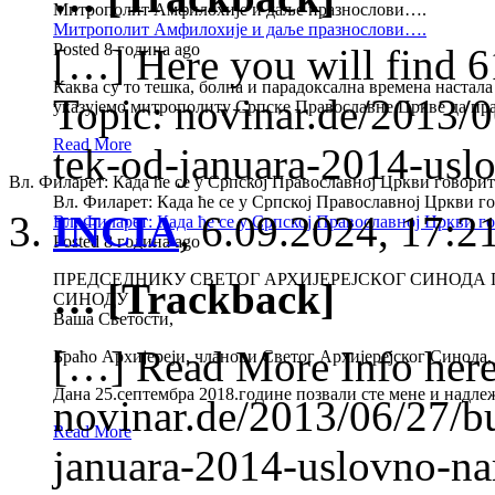
Митрополит Амфилохије и даље празнослови….
Митрополит Амфилохије и даље празнослови….
Posted 8 година ago
[…] Here you will find 6
Каква су то тешка, болна и парадоксална времена настал
Topic: novinar.de/2013/
указујемо митрополиту Српске Православне Цркве да пра
Read More
tek-od-januara-2014-usl
Вл. Филарет: Када ће се у Српској Православној Цркви говори
Вл. Филарет: Када ће се у Српској Православној Цркви 
INCIA
,
6.09.2024, 17:2
Вл. Филарет: Када ће се у Српској Православној Цркви 
Posted 8 година ago
ПРЕДСЕДНИКУ СВЕТОГ АРХИЈЕРЕЈСКОГ СИНОДА 
… [Trackback]
СИНОДУ
Ваша Светости,
[…] Read More Info here 
Браћо Архијереји, чланови Светог Архијерејског Синода,
Дана 25.септембра 2018.године позвали сте мене и надле
novinar.de/2013/06/27/
Read More
januara-2014-uslovno-n