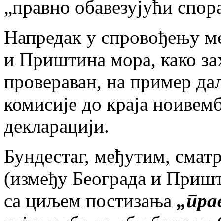
„правно обавезујући спор
Напредак у спровођењу ме
и Приштина мора, како зах
провераван, на пример д
комисије до краја ноивемб
декларацији.
Бундестаг, међутим, смат
(између Београда и Пришт
са циљем постизања
„пра