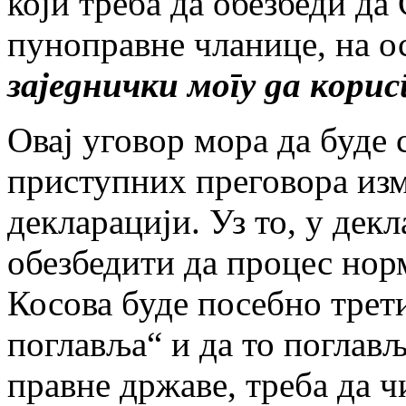
који треба да обезбеди да
пуноправне чланице, на о
заједнички могу да корис
Овај уговор мора да буде
приступних преговора изм
декларацији. Уз то, у дек
обезбедити да процес нор
Косова буде посебно трет
поглавља“ и да то поглављ
правне државе, треба да 