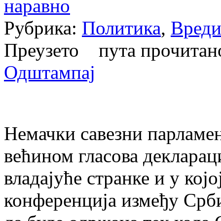
наравно
Рубрика:
Политика
,
Вреди
Преузето пута прочита
Одштампај
Немачки савезни парламент
већином гласова декларац
владајуће странке и у којо
конференција између Срби