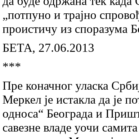
да буде одржана тек када
„потпуно и трајно спровођ
проистичу из споразума Б
БЕТА, 27.06.2013
***
Пре коначног уласка Срби
Меркел је истакла да је п
односа“ Београда и Приш
савезне владе уочи самита