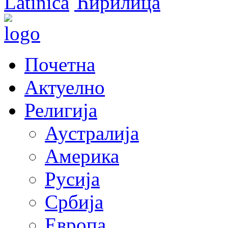
Latinica
Ћирилица
Почетна
Актуелно
Религија
Аустралија
Америка
Русија
Србија
Европа