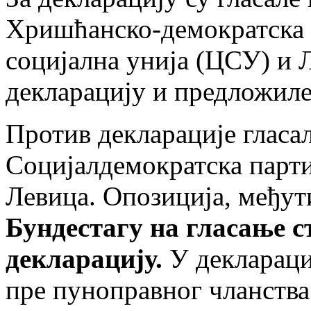
Хришћанско-демократска 
социјална унија (ЦСУ) и 
декларацију и предложиле
Против декларације гласа
Социјалдемократска парти
Левица. Опозиција, међу
Бундестагу на гласање с
декларацију.
У деклараци
пре пуноправног чланства