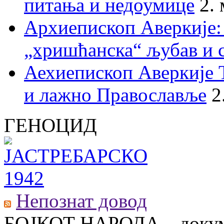
питања и недоумице
2.
Архиепископ Аверкије:
„хришћанска“ љубав и 
Аехиепископ Аверкије 
и лажно Православље
2
ГЕНОЦИД
Непознат довод
БОЈКОТ НАРОДА – докум