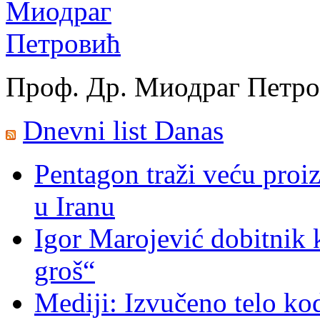
Проф. Др. Миодраг Петр
Dnevni list Danas
Pentagon traži veću proi
u Iranu
Igor Marojević dobitnik 
groš“
Mediji: Izvučeno telo ko