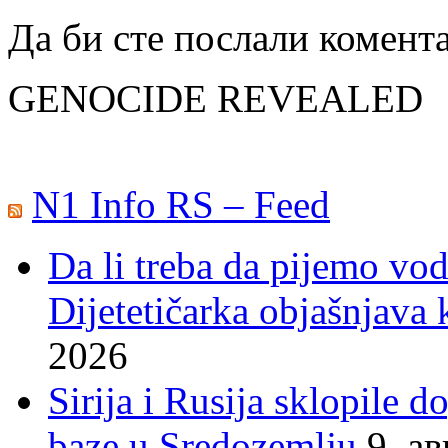
Да би сте послали комент
GENOCIDE REVEALED
N1 Info RS – Feed
Da li treba da pijemo vo
Dijetetičarka objašnjava k
2026
Sirija i Rusija sklopile 
baze u Sredozemlju
9. а