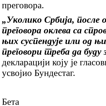
преговора.
„Уколико Србија, после
преговора оклева са спро
њих суспендује или од њ
преговори треба да буду
декларацији коју је гласо
усвојио Бундестаг.
Бета