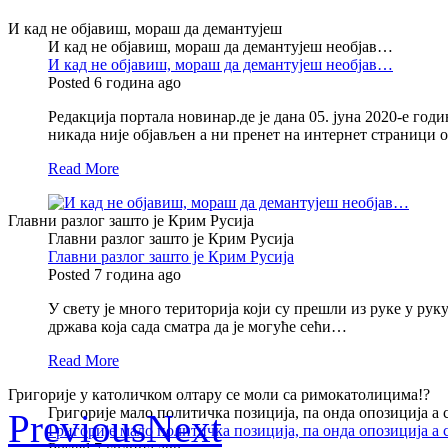
И кад не објавиш, мораш да демантујеш
И кад не објавиш, мораш да демантујеш необјав…
И кад не објавиш, мораш да демантујеш необјав…
Posted 6 година ago
Редакција портала новинар.де је дана 05. јуна 2020-е годи
никада није објављен а ни пренет на интернет страници
Read More
Главни разлог зашто је Крим Русија
Главни разлог зашто је Крим Русија
Главни разлог зашто је Крим Русија
Posted 7 година ago
У свету је много територија који су прешли из руке у ру
држава која сада сматра да је могуће сећи…
Read More
Григорије у католичком олтару се моли са римокатолицима!?
Григорије мало политичка позиција, па онда опозиција а
Previous
Next
Григорије мало политичка позиција, па онда опозиција а