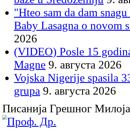
"Hteo sam da dam snagu s
Baby Lasagna o novom si
2026
(VIDEO) Posle 15 godina 
Magne
9. августа 2026
Vojska Nigerije spasila 3
grupa
9. августа 2026
Писанија Грешног Милој