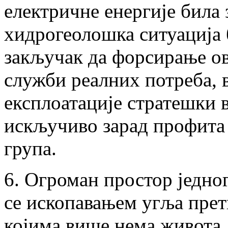
електричне енергије била 
хидрогеолошка ситуација 
закључак да форсирање ов
служби реалних потреба, 
експлоатације стратешки в
искључиво зарад профита
група.
6. Огроман простор једно
се ископавањем угља прет
којима више нема живота. 