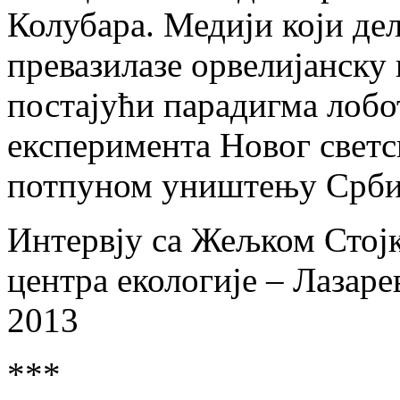
Колубара. Медији који де
превазилазе орвелијанску
постајући парадигма лобо
експеримента Новог светс
потпуном уништењу Србиј
Интервју са Жељком Стојк
центра екологије – Лазаре
2013
***