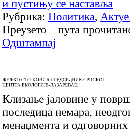
и пустињу се наставља
Рубрика:
Политика
,
Актуе
Преузето пута прочита
Одштампај
ЖЕЉКО СТОЈКОВИЋ,ПРЕДСЕДНИК СРПСКОГ
ЦЕНТРА ЕКОЛОГИЈЕ-ЛАЗАРЕВАЦ
Клизање јаловине у повр
последица немара, неодго
менаџмента и одговорних