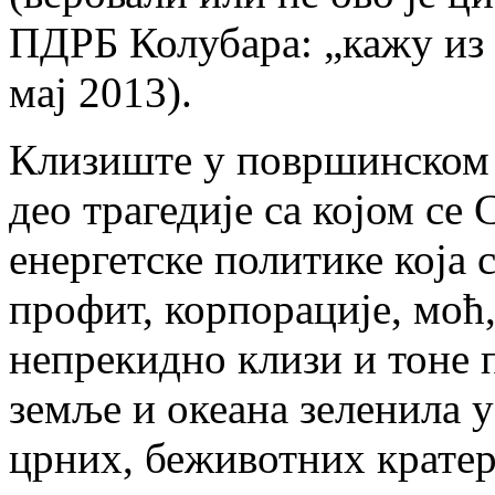
ПДРБ Колубара: „кажу из 
мај 2013).
Клизиште у површинском 
део трагедије са којом се 
енергетске политике која 
профит, корпорације, моћ,
непрекидно клизи и тоне п
земље и океана зеленила 
црних, беживотних кратер