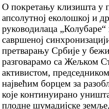
О покретању клизишта у 
апсолутној еколошкој и д
руководилаца „Колубаре“ 
савршеној синхронизацији
претварању Србије у бежи
разговарамо са Жељком С
активистом, председником
највећим борцем за разо
које континуирано уништа
плодне шумадијске земље,