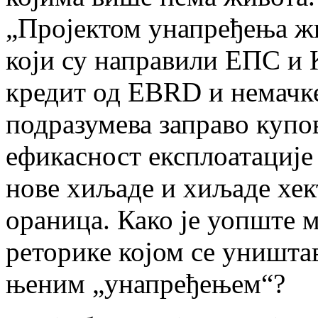
„Пројектом унапређења жи
који су направили ЕПС и К
кредит од EBRD и немачк
подразумева заправо купо
ефикасност експлоатације
нове хиљаде и хиљаде хе
ораница. Како је уопште 
реторике којом се уништа
њеним „унапређењем“?