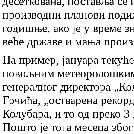
десеткована, поставља се 
производни планови поди
годишње, ако је у време з
веће државе и мања прои
На пример, јануара текуће
повољним метеоролошким
генералног директора „Ко
Грчића, „остварена рекор
Колубара, и то од преко 3
Пошто је тога месеца збо