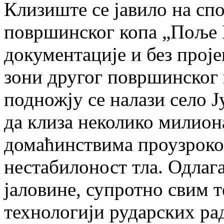
Клизиште се јавило на с
површинског копа „Поље Б
документације и без проје
зони другог површинског 
подножју се налази село Ј
да клиза неколико милион
домаћинствима проузроко
нестабилоност тла. Одлаг
јаловине, супротно свим 
технологији рударских ра