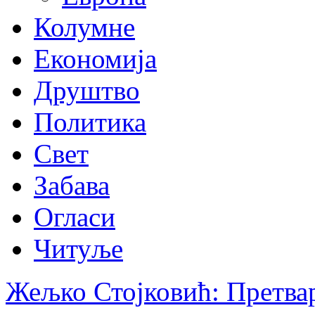
Колумне
Економија
Друштво
Политика
Свет
Забава
Огласи
Читуље
Жељко Стојковић: Претва