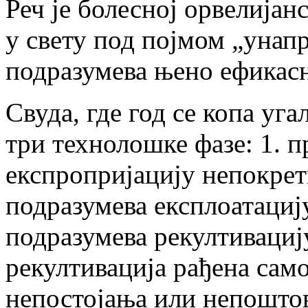
Реч је болесној орвелијан
у свету под појмом „унап
подразумева њено ефикас
Свуда, где год се копа уга
три технолошке фазе: 1. п
експропријацију непокретн
подразумева експлоатацију
подразумева рекултивациј
рекултивација рађена само
непостојања или непошто