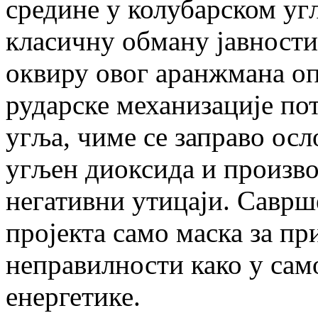
средине у колубарском уг
класичну обману јавности:
оквиру овог аранжмана о
рударске механизације по
угља, чиме се заправо ос
угљен диоксида и произв
негативни утицаји. Саврше
пројекта само маска за п
неправилности како у само
енергетике.