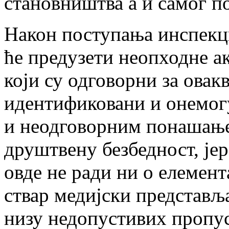
становништва а и самог п
Након поступања инспекци
ће предузети неопходне а
који су одговорни за овак
идентификовани и онемог
и неодговорним понашање
друштвену безбедност, јер
овде не ради ни о елемент
ствар медијски представља
низу недопустивих пропус