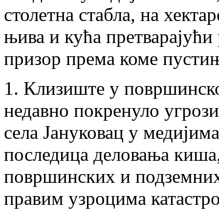
столетна стабла, на хекта
њива и кућа претварајући 
призор према коме пустињ
1. Клизиште у површинско
недавно покренуло угроз
села Јануковац у медијима
последица деловања киша
површинских и подземних 
правим узроцима катастр