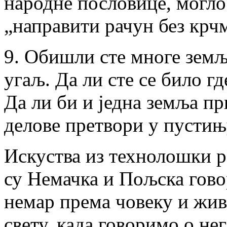
народне пословице, могло
„направити рачун без крч
9. Oбишли сте многе земљ
угаљ. Да ли сте се било г
Да ли би и једна земља пр
делове претвори у пустињ
Искуства из технолошки р
су Немачка и Пољска говор
немар према човеку и жи
свету, када говоримо о н