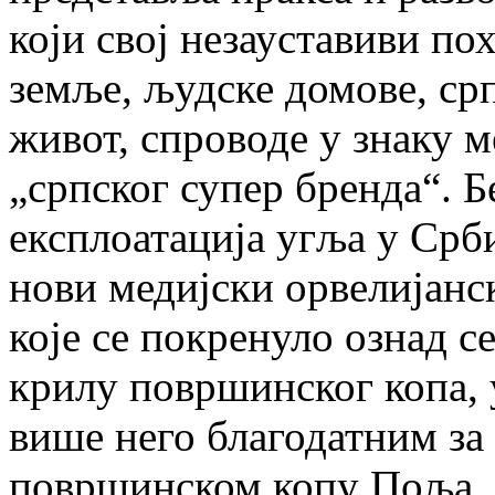
који свој незауставиви по
земље, људске домове, ср
живот, спроводе у знаку м
„српског супер бренда“. 
експлоатација угља у Срби
нови медијски орвелијанск
које се покренуло ознад с
крилу површинског копа, 
више него благодатним за
површинском копу Поља „