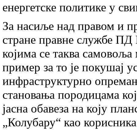
енергетске политике у св
За насиље над правом и п
стране правне службе ПД 
којима се таква самовоља
пример за то је покушај у
инфраструктурно опремањ
становања породицама које
јасна обавеза на коју пла
„Колубару“ као корисника