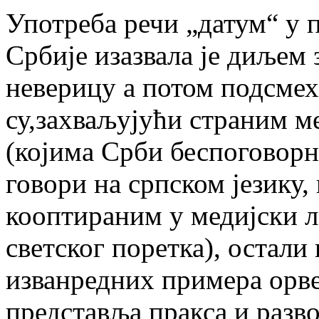
Употреба речи „датум“ у 
Србије изазвала је диљем 
неверицу а потом подсмех
су,захваљујући страним м
(којима Срби беспоговорн
говори на српском језику,
кооптираним у медијски 
светског поретка), остали 
изванредних примера орве
представља пракса и разв