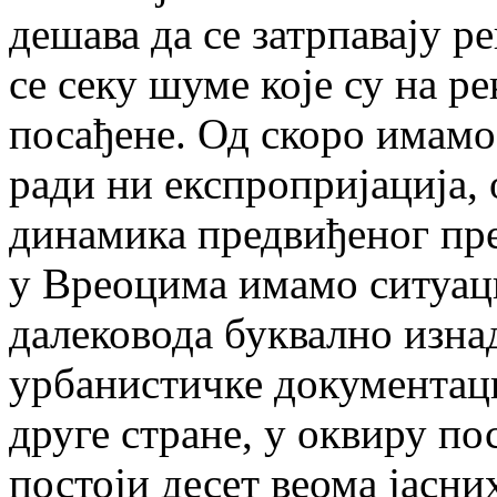
дешава да се затрпавају р
се секу шуме које су на 
посађене. Од скоро имамо
ради ни експропријација, 
динамика предвиђеног пре
у Вреоцима имамо ситуац
далековода буквално изнад
урбанистичке документаци
друге стране, у оквиру п
постоји десет веома јасни