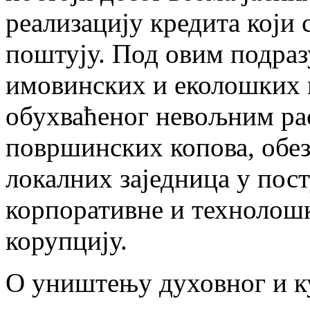
реализацију кредита који
поштују. Под овим подра
имовинских и еколошких 
обухваћеног невољним р
површинских копова, обе
локалних заједница у пос
корпоративне и технолошк
корупцију.
О уништењу духовног и к