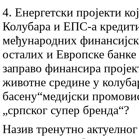
4. Енергетски пројекти ко
Колубара и ЕПС-а кредити
међународних финансијск
осталих и Европске банке 
заправо финансира проје
животне средине у колуб
басену“медијски промовис
„српског супер бренда“?
Назив тренутно актуелног