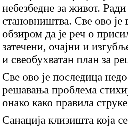
небезбедне за живот. Ради
становништва. Све ово је 
обзиром да је реч о прис
затечени, очајни и изгубљ
и свеобухватан план за ре
Све ово је последица нед
решавања проблема стихијс
онако како правила струке
Санација клизишта која с