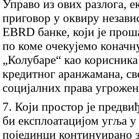
Управо из ових разлога, е
приговор у оквиру незави
EBRD банке, који је прош
по коме очекујемо коначн
„Колубаре“ као корисника
кредитног аранжамана, с
социјалних права угрожен
7. Који простор је предви
би експлоатацијом угља у
појединци континуирано з