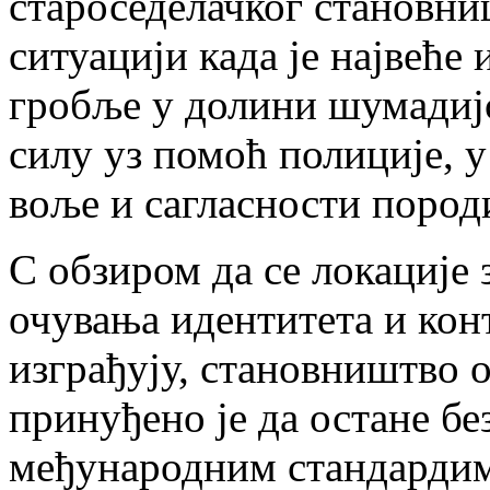
староседелачког становни
ситуацији када је највеће 
гробље у долини шумадиј
силу уз помоћ полиције, у
воље и сагласности пород
С обзиром да се локације
очувања идентитета и кон
изграђују, становништво 
принуђено је да остане бе
међународним стандардим