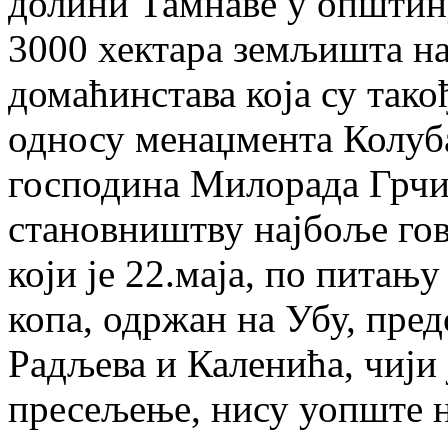
долини Тамнаве у општин
3000 хектара земљишта на
домаћинстава која су так
односу менаџмента Колуба
господина Милорада Грчи
становништву најбоље гов
који је 22.маја, по питањ
копа, одржан на Убу, пре
Радљева и Каленића, чији 
пресељење, нису уопште н