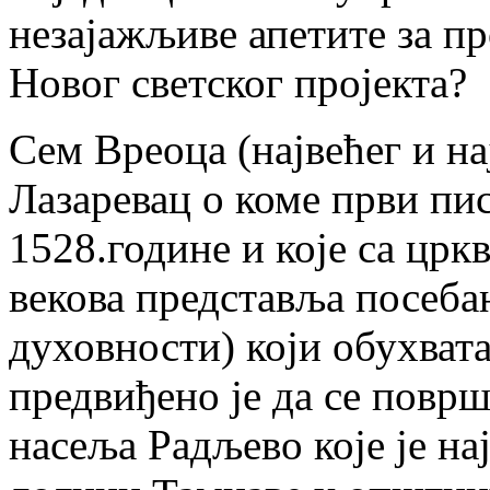
незајажљиве апетите за п
Новог светског пројекта?
Сем Вреоца (највећег и н
Лазаревац о коме први пис
1528.године и које са цр
векова представља посеба
духовности) који обухват
предвиђено је да се повр
насеља Радљево које је нај