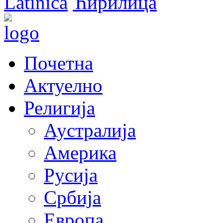
Latinica
Ћирилица
Почетна
Актуелно
Религија
Аустралија
Америка
Русија
Србија
Европа