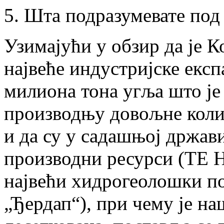
5. Шта подразумевате под
Узимајући у обзир да је К
највеће индустријске експ
милиона тона угља што је
производњу довољне колич
и да су у садашњој држави
производни ресурси (ТЕ 
највећи хидрогеолошки по
„Ђердап“), при чему је н