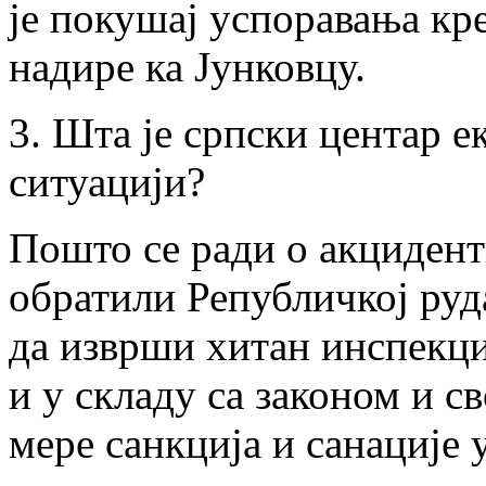
је покушај успоравања кр
надире ка Јунковцу.
3. Шта је српски центар е
ситуацији?
Пошто се ради о акцидент
обратили Републичкој руд
да изврши хитан инспекц
и у складу са законом и 
мере санкција и санације