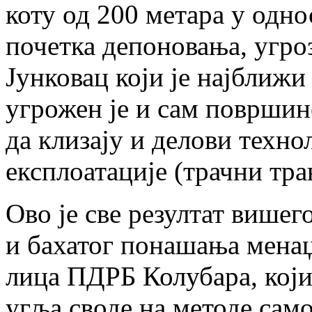
коту од 200 метара у одно
почетка депоновања, угро
Јунковац који је најближи
угрожен је и сам површин
да клизају и делови техн
експлоатације (трачни тра
Ово је све резултат више
и бахатог понашања мена
лица ПДРБ Колубара, који
угља своде на методе сам