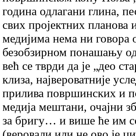
година одлагани глина, пе
свих пројектних планова 
медијима нема ни говора
безобзирном понашању о
већ се тврди да је „део с
клиза, највероватније усл
прилива површинских и п
медија мештани, очајни з
за бригу… и више ће им с
(веровали или не ово је ц