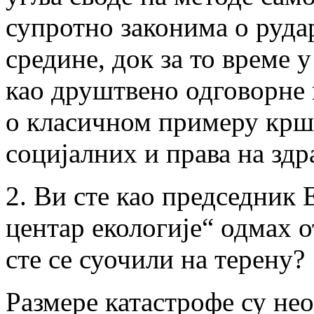
супротно законима о руда
средине, док за то време 
као друштвено одговорне 
о класичном примеру крш
социјалних и права на здр
2. Ви сте као председник
центар екологије“ одмах 
сте се суочили на терену?
Размере катастрофе су не