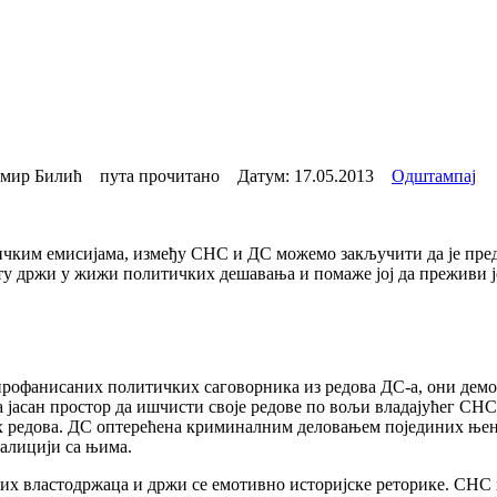
мир Билић пута прочитано Датум:
17.05.2013
Одштампај
ким емисијама, између СНС и ДС можемо закључити да је пред 
ту држи у жижи политичких дешавања и помаже јој да преживи је
профанисаних политичких саговорника из редова ДС-а, они демон
а јасан простор да ишчисти своје редове по вољи владајућег СН
 редова. ДС оптерећена криминалним деловањем појединих њени
оалицији са њима.
х властодржаца и држи се емотивно историјске реторике. СНС и