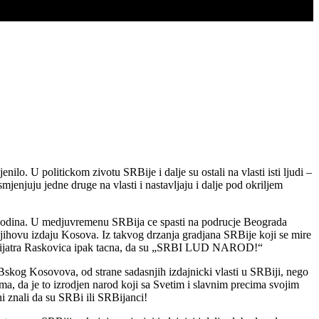
oque?
ilo. U politickom zivotu SRBije i dalje su ostali na vlasti isti ljudi –
juju jedne druge na vlasti i nastavljaju i dalje pod okriljem
0 godina. U medjuvremenu SRBija ce spasti na podrucje Beograda
ihovu izdaju Kosova. Iz takvog drzanja gradjana SRBije koji se mire
sihijatra Raskovica ipak tacna, da su „SRBI LUD NAROD!“
Bskog Kosovova, od strane sadasnjih izdajnicki vlasti u SRBiji, nego
ma, da je to izrodjen narod koji sa Svetim i slavnim precima svojim
i znali da su SRBi ili SRBijanci!