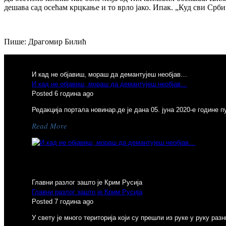
дешава сад осећам крцкање и то врло јако. Ипак. „Куд сви Срби
Пише: Драгомир Билић
И кад не објавиш, мораш да демантујеш необјав…
И кад не објавиш, мораш да демантујеш необјав…
Posted 6 година ago
Редакција портала новинар.де је дана 05. јуна 2020-е године 
Read More
Previous
Главни разлог зашто је Крим Русија
Главни разлог зашто је Крим Русија
Posted 7 година ago
У свету је много територија који су прешли из руке у руку р