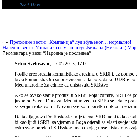
Read More
Григорије мало политичка позиција, па онда опозиција а стал
Григорије мало политичка позиција, па онда опозиција а стал
« «
Претходне вести: „Компанија“ луд збуњеног… нормално!
Posted 7 година ago
Наредне вести: Упокојила се у Господу Љиљана (Николић) Мар
7 коментара у вези “Народна је последња”
Имамо нову звезду у успону. Довољно је што је против Вучића, 
Srbin Svetosavac
,
17.05.2013, 17:01
Октобар 2019, Фејсбук профил Б.Т.
Poslije preobrazaja komunistickog rezima u SRBiji, uz pomoc ulice
***
bivsi komunisti. Oni su presvuceni sada po zadatku UDB-e po n
Римокатолички клер је имао…
Medjunarodne Zajednice da unistavaju SRBstvo!
Read More
Ako se ovako stanje produzi u SRBiji koja izumire, SRBi ce po
juzno od Save i Dunava. Medjutim vecina SRBa se i dalje pravi
sa svojim robstvom u Novom svetkom poretku dok oni ne izum
Da ta dijagnoza Dr. Raskovica nije tacna, SRBi nebi tada cekal
bi kao ljudi i SRBi sa vjerom u Boga otjerali sa vlasti svoje i
Закулисна игра владике Лонгина – Фанарски Лонгин
osim svog porekla i SRBskog imena kojeg nose nista drugo zajed
Закулисна игра владике Лонгина – Фанарски Лонгин
Posted 7 година ago