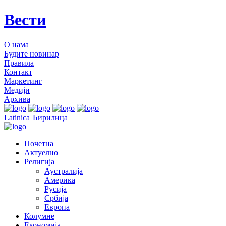
Вести
О нама
Будите новинар
Правила
Контакт
Маркетинг
Медији
Архива
Latinica
Ћирилица
Почетна
Актуелно
Религија
Аустралија
Америка
Русија
Србија
Европа
Колумне
Економија