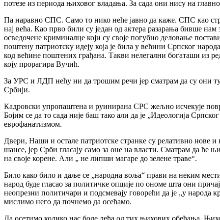
потезе из периода њиховог владања. За сада они нису на главн
Па наравно СПС. Само то нико неће јавно да каже. СПС као стра
нај већа. Као прво били су један од актера разарања бивше на
осведочене криминалце који су своје погубно деловање поста
поштену патриотску идеју која је била у већини Српског наро
код већине поштених грађана. Такви нелегални богаташи из ре
коју прорагира Вучић.
За УРС и ЛДП нећу ни да трошим речи јер сматрам да су они ту
Србији.
Кадровски упропаштена и руинирана СРС жељно исчекује повра
Бојим се да то сада није баш тако али да је „Идеологија Српс
еврофанатизмом.
Двери, Наши и остале патриотске странке су релативно нове и 
шансе, јер Срби гласају само за оне на власти. Сматрам да ће 
на своје корене. Али „ не липши магаре до зелене траве“.
Било како било и даље се „народна воља“ прави на неким мести
народ буде гласао за политичке опције по ономе шта они причај
неопрезни политичари и подсмевају говорећи да је „у народа кр
мислимо него да почнемо да осећамо.
Да осетимо колико нас боле леђа од тих њихових обећања. Њихов