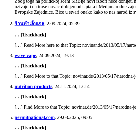
Zbog toga na politickoj sceni SRBije novi izbori nece donijeti n
uzivaju i da trose novac dobijen od siptara i Medjunarodne zaje
Чудан је животни пут владике Лонгина. Сав његов живот је зак
Evropske Zajednice. Bice u stvari onako kako to nas narod
Read More
ร้านทำเล็บเจล
,
2.09.2024, 05:39
… [Trackback]
Владика СПЦ против Гидеона Грајфа
[…] Read More here to that Topic: novinar.de/2013/05/17/naro
Владика СПЦ против Гидеона Грајфа
wave vape
,
24.09.2024, 19:13
Posted 7 година ago
… [Trackback]
Владика СПЦ Јован Ћулибрк назвао је израелског историчара Г
реч, након…
[…] Read More to that Topic: novinar.de/2013/05/17/narodna-j
Read More
nutrition products
,
24.11.2024, 13:14
… [Trackback]
[…] Find More to that Topic: novinar.de/2013/05/17/narodna-j
Да се епископ Западноамеричке епархије, Максим суспендује
Да се епископ Западноамеричке епархије, Максим суспендује
permitnational.com
,
29.03.2025, 09:05
Posted 7 година ago
… [Trackback]
Текст петиције свештенства СПЦ у Америци против владике 