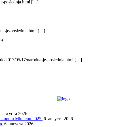
je-poslednja.html […]
dna-je-poslednja.html […]
59
осавске…
.de/2013/05/17/narodna-je-poslednja.html […]
филохију већ свим оним владикама и патријарху који се на задњем саб
. августа 2026
a skupu u Minhenu 2025.
6. августа 2026
ac
6. августа 2026