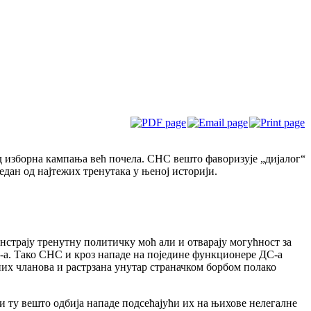
изборна кампања већ почела. СНС вешто фаворизује „дијалог“
дан од најтежих тренутака у њеној историји.
страју тренутну политичку моћ али и отварају могућност за
С-а. Тако СНС и кроз нападе на поједине функционере ДС-а
х чланова и растрзана унутар страначком борбом полако
 ту вешто одбија нападе подсећајући их на њихове нелегалне