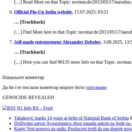
***
[…] Read More on that Topic: novinar.de/2013/05/17/narodna-
Светом Архијерејском Синоду
Official Pin-Up India website
,
15.07.2025, 03:21
Српске Православне Цркве
Београд, Србија
… [Trackback]
29. март 2019
[…] Find More here to that Topic: novinar.de/2013/05/17/naro
Сан Дијего, Лос Анђелес, Лас Вегас, Чикаго
Self-made entrepreneur Alexander Debelov
,
3.08.2025, 13:
Вашa Светости, Високопреосвећени и Преосвећени оци Свет
… [Trackback]
Read More
[…] Here you can find 90135 more Info on that Topic: novinar
Пошаљите коментар
Да би сте послали коментар морате бити
улоговани
Митрополите Амфилохије …..верујете ли у Бога ??!!
Митрополите Амфилохије …..верујете ли у Бога ??!!
GENOCIDE REVEALED
Posted 7 година ago
N1 Info RS – Feed
Ово катастрофално питање није упућено само Митрополиту Ам
Read More
Tabakovic marks 14 years at helm of National Bank of Serbia
6
Doživotni zatvor Avganistancu zbog napada autom na ljude n
Kanje Vest ponovo na sudu: Producent tvrdi da mu duguje nov