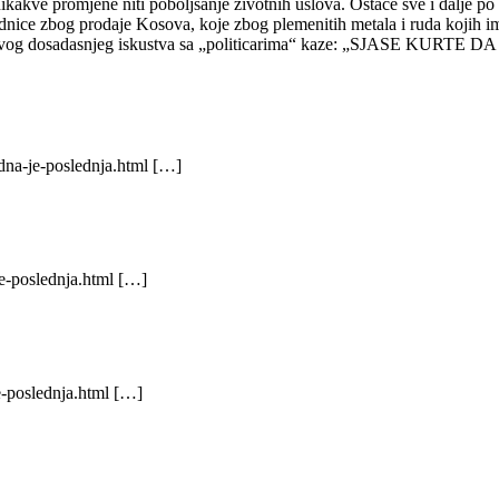
ikakve promjene niti poboljsanje zivotnih uslova. Ostace sve i dalje po 
dnice zbog prodaje Kosova, koje zbog plemenitih metala i ruda kojih im
улисана игра. Из своје далматинске епархије за време рата 1992 године 
 iz svog dosadasnjeg iskustva sa „politicarima“ kaze: „SJASE KURT
dna-je-poslednja.html […]
идеона Грајфа циркузантом, тачније, Грајфов рад на тему Јасеновца наз
e-poslednja.html […]
e-poslednja.html […]
западноамеричког Максима Васиљевића.