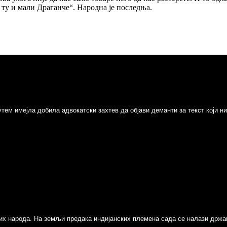
 ту и мали Драганче“. Народна је последња.
путем имејла добила адвокатски захтев да објави деманти за текст који 
азних народа. На земљи предака индијанских племена сада се налази држа