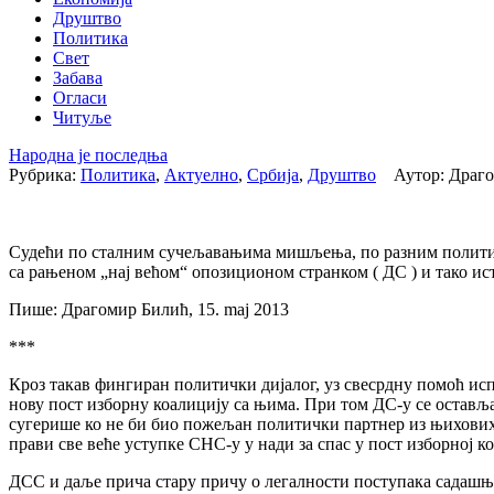
Друштво
Политика
Свет
Забава
Огласи
Читуље
Народна је последња
Рубрика:
Политика
,
Актуелно
,
Србија
,
Друштво
Аутор: Драго
Судећи по сталним сучељавањима мишљења, по разним политич
са рањеном „нај већом“ опозиционом странком ( ДС ) и тако ис
Пише: Драгомир Билић, 15. maj 2013
***
Кроз такав фингиран политички дијалог, уз свесрдну помоћ ис
нову пост изборну коалицију са њима. При том ДС-у се остављ
сугерише ко не би био пожељан политички партнер из њихових
прави све веће уступке СНС-у у нади за спас у пост изборној к
ДСС и даље прича стару причу о легалности поступака садашњи