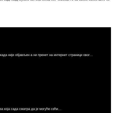
никада није објављен а ни пренет на интернет страници овог…
Next
ва која сада сматра да је могуће сећи…