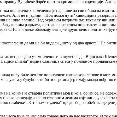
ом правцу Вучићеве борбе против криминала и корупције. Али ко
нка политичких камелеона је нај више од свих била на власти. Л
м земље. Али не и једини. „Под помогнути“ санкцијама разорили 
вили на ниво врлине. Под окриљем патриотизма такви су чинили
да. Закулисним радњама, не транспарентном политиком и личним
дова СПС-а и даље обављају значајне друштвено политичке функ
 постављени да ми не би видели „шуму од два дрвета“. Не битни
так неправедно утамниченог и измученог др. Војислава Шешеља 
ког Национализма“ једина сламчица спаса у поновном проналажењ
никад нису биле део тог политичког колача који се зове власт, 
њихова улога у будућности бити огромна јер имају младо вођство 
ма на којима је стварна политичка моћ и која, бојим се, не одр
у и како изгледају, а не по стварним делима које чине, увек ће 
атко памћење“. Зато нам се „лепа“ предизборна обећања деценијам
а улога није да нас само товаре него да нас растерете. И то одм