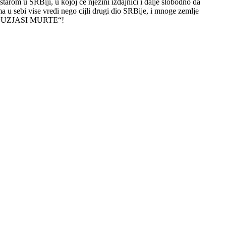
starom u SRBiji, u kojoj ce njezini izdajnici i dalje slobodno da
a u sebi vise vredi nego cijli drugi dio SRBije, i mnoge zemlje
побегао је у далеку Аустралију где га ни један…
E DA UZJASI MURTE“!
вао је циркусом. На трибини у Загребу владика се јавио за