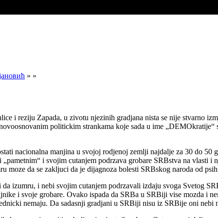
н…
н…
јановић
» »
кога брига за јавно изговорену хулу на Светог Духа, ријеч бабунску- fili
 i reziju Zapada, u zivotu njezinih gradjana nista se nije stvarno izmjen
ovoosnovanim politickim strankama koje sada u ime „DEMOkratije“ smjen
stati nacionalna manjina u svojoj rodjenoj zemlji najdalje za 30 do 5
 „pametnim“ i svojim cutanjem podrzava grobare SRBstva na vlasti i nj
ru moze da se zakljuci da je dijagnoza bolesti SRBskog naroda od p
i da izumru, i nebi svojim cutanjem podrzavali izdaju svoga Svetog SR
zdajnike i svoje grobare. Ovako ispada da SRBa u SRBiji vise mozda i ne
nicki nemaju. Da sadasnji gradjani u SRBiji nisu iz SRBije oni nebi n