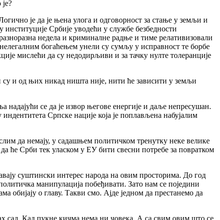
 је?
огично је да је њена улога и одговорност за стање у земљи и
су институције Србије уводећи у службе безбедности
 разноразна недела и криминалне радње и тиме релативизовали
 нелегалним богаћењем унели су сумљу у исправност те борбе
ције мислећи да су недодирљиви и за тачку нулте толеранције
 су и од њих никад ништа није, нити ће зависити у земљи
надајући се да је извор његове енергије и даље непресушан.
у индентитета Српске нације која је поплављена набујалим
мислим да немају, у садашњем политичком тренутку неке велике
и да ће Срби тек уласком у ЕУ бити свесни потребе за повратком
ажавају суштински интерес народа на овим просторима. До год
та политичка манипулација побеђивати. Зато нам се поједини
а обијају о главу. Такви смо. Ајде једном да престанемо да
ах сад. Кад пукне кичма нема ни човека. А са свим овим што се