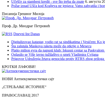
Učešće za stambeni kredit - sve što treba da znate
6. августа 2
Požar iznad Ušća kod Kraljeva ne jenjava: Vatra zahvatila i b
Прослава Нове године као национални празник!?
Писанија Грешног Милоја
Прослава Нове године као национални празник!?
Posted 8 година ago
Проф. Др. Миодраг Петровић
Министарство за науку и културу Владе ФНРЈ доставило је а
Виктор Грозданић, 31.12.2018
Dnevni list Danas
***
Digitalizovao katastar, vodio rat sa sindikatima i Vesićem: Ko
Šta zalutala Maskova raketa može da otkrije o Mesecu
„Ових дана дискутовало се у министарству за науку и култур
Platio milion evra da napusti klub: Iskusni centar sa Paskvalom
Read More
Oglasilo se Više javno tužilaštvo o smrti Vladimira Cvijana
Prigovor Udruženja žrtava genocida protiv RTRS zbog priloga 
КРОТКИ ЛАФОВИ!
Митрополит Амфилохије и даље празнослови….
НОВИ Антиекуменистички сајт
Митрополит Амфилохије и даље празнослови….
Posted 8 година ago
„СТРЕЉАЊЕ ИСТОРИЈЕ“
Каква су то тешка, болна и парадоксална времена настала ка
ПРАВОСЛАВАЦ 2017
празнослови?...Тај митрополит мора да је…
Read More