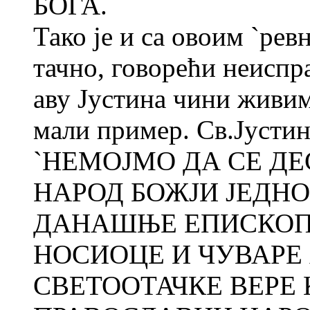
БОГА.
Тако је и са овоим `рев
тачно, говорећи неиспра
аву Јустина чини живим
мали пример. Св.Јустин 
`НЕМОЈМО ДА СЕ ДЕ
НАРОД БОЖЈИ ЈЕДНО
ДАНАШЊЕ ЕПИСКОПЕ
НОСИОЦЕ И ЧУВАРЕ
СВЕТООТАЧКЕ ВЕРЕ 