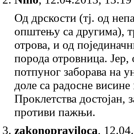
Од дрскости (тј. од не
општењу са другима), т
отрова, и од појединачн
порода отровница. Јер,
потпуног заборава на 
доле са радосне висине 
Проклетства достојан, з
противи пажњи.
zakonopraviloca
,
12.04