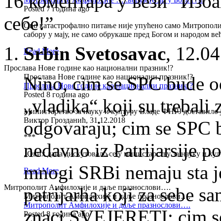
16 коментара у вези “Изба
Posted 7 година ago
себе!”
Ово катастрофално питање није упућено само Митрополит
сабору у мају, не само обрукаше пред Богом и народом в
Srbin Svetosavac
,
12.04
Read More
Прослава Нове године као национални празник!?
Прослава Нове године као национални празник!?
Nino, cim se SPC bude o
Прослава Нове године као национални празник!?
Posted 8 година ago
„vladika“ koji su trebali
Министарство за науку и културу Владе ФНРЈ доставило ј
Виктор Грозданић, 31.12.2018
odgovaraju; cim se SPC b
***
nedavno iz Patrijarsije 
„Ових дана дискутовало се у министарству за науку и ку
mnogi SRBi nemaju sta j
Read More
Митрополит Амфилохије и даље празнослови….
patrijarha koji za sebe sa
Митрополит Амфилохије и даље празнослови….
Митрополит Амфилохије и даље празнослови….
znaci SVEJERETI; cim se
Posted 8 година ago