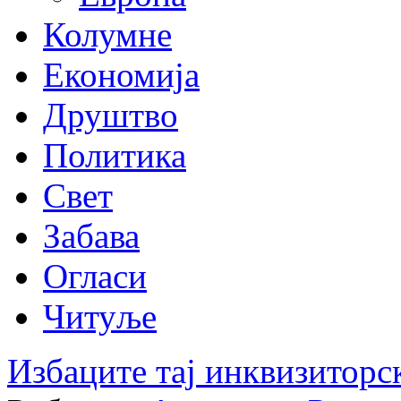
Колумне
Економија
Друштво
Политика
Свет
Забава
Огласи
Читуље
Избаците тај инквизиторск