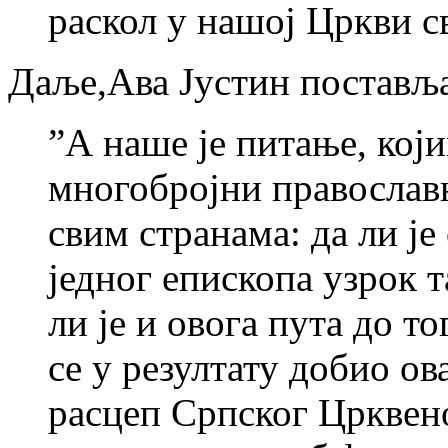
раскол у нашој Цркви с
Даље,Ава Јустин поставља
”А наше је питање, који
многобројни православн
свим странама: да ли ј
једног епископа узрок 
ли је и овога пута до т
се у резултату добио ов
расцеп Српског Црквено