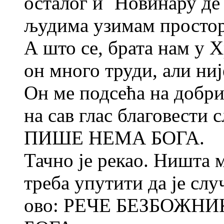
осталог и `Новинару де`
људима узимам простор
А што се, брата нам у 
он много труди, али ниј
Он ме подсећа на добри
на сав глас благовес
ПИШЕ НЕМА БОГА.
Тачно је рекао. Ништа м
треба упутити да је слу
ово: РЕЧЕ БЕЗБОЖН