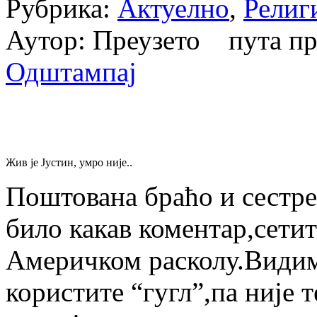
Рубрика:
Актуелно
,
Религ
Аутор: Преузето пута п
Одштампај
Жив је Јустин, умро није..
Поштована браћо и сестре
било какав коментар,сетит
Америчком расколу.Видим
користите “гугл”,па није 