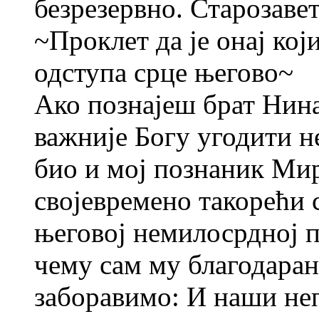
безрезервно. Старозаве
~Проклет да је онај који
одступа срце његово~
Ако познајеш брат Нина
важније Богу угодити н
био и мој познаник Мир
својевремено такорећи
његовој немилосрдној п
чему сам му благодаран
заборавимо: И наши 