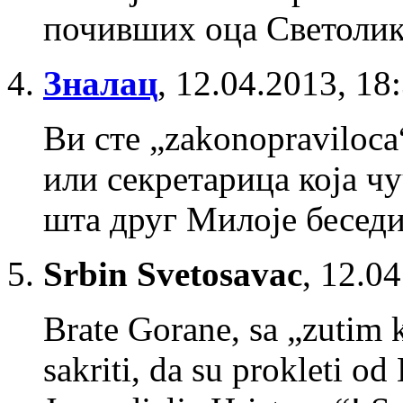
почивших оца Светолика
Зналац
,
12.04.2013, 18
Ви сте „zakonopraviloc
или секретарица која ч
шта друг Милоје бесед
Srbin Svetosavac
,
12.04
Brate Gorane, sa „zutim 
sakriti, da su prokleti od