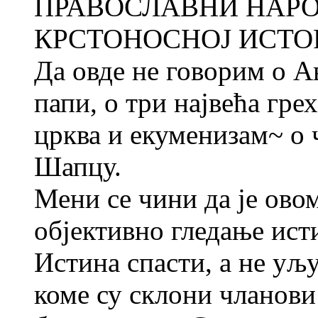
ПРАВОСЛАВНИ НАРО
КРСТОНОСНОЈ ИСТО
Да овде не говорим о А
папи, о три највећа гр
црква и екуменизам~ о 
Шапцу.
Мени се чини да је ово
објективно гледање исти
Истина спасти, а не у
коме су склони чланови