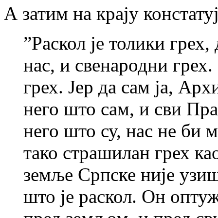
А затим на крају констатуј
”Раскол је толики грех, 
нас, и свенародни грех.
грех. Јер да сам ја, Ар
него што сам, и сви П
него што су, нас не би 
тако страшилан грех као
земље Српске није узиш
што је раскол. Он оптуж