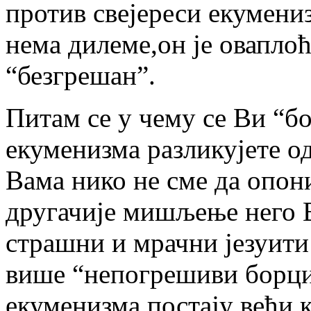
против свејереси екумениз
нема дилеме,он је оваплоће
“безгрешан”.
Питам се у чему се Ви “б
екуменизма разликујете о
Вама нико не сме да опони
другачије мишљење него В
страшни и мрачни језуити
више “непогрешиви борци
екуменизма,постају већи к