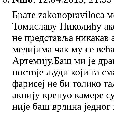
Брате zakonopraviloca 
Томиславу Николићу ак
не представља никакав 
медијима чак му се већ
Артемију.Баш ми је дра
постоје људи који га см
фарисеј не би толико та
акцију кренуо камере с
није баш врлина једног