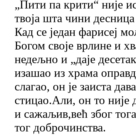
„Пити па крити“ није ис
твоја шта чини десница 
Кад се један фарисеј м
Богом своје врлине и хв
недељно и „даје десетак
изашао из храма оправ
слагао, он је заиста дав
стицао.Али, он то није 
и сажаљив,већ због тога
тог доброчинства.