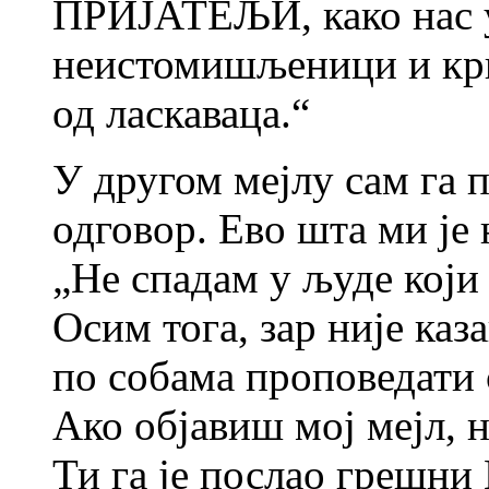
ПРИЈАТЕЉИ, како нас 
неистомишљеници и кр
од ласкаваца.“
У другом мејлу сам га 
одговор. Ево шта ми је 
„Не спадам у људе који 
Осим тога, зар није каз
по собама проповедати 
Ако објавиш мој мејл, 
Ти га је послао грешни