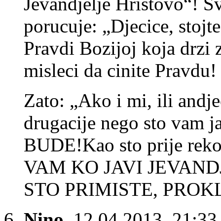
Jevandjelje Hristovo“! S
porucuje: „Djecice, stojte 
Pravdi Bozijoj koja drzi 
misleci da cinite Pravdu!
Zato: „Ako i mi, ili andj
drugacije nego sto vam
BUDE!Kao sto prije reko
VAM KO JAVI JEVAND
STO PRIMISTE, PROKLE
Nino
,
12.04.2013, 21:33