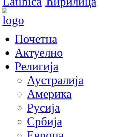
Latinica
Ћирилица
Почетна
Актуелно
Религија
Аустралија
Америка
Русија
Србија
Европа