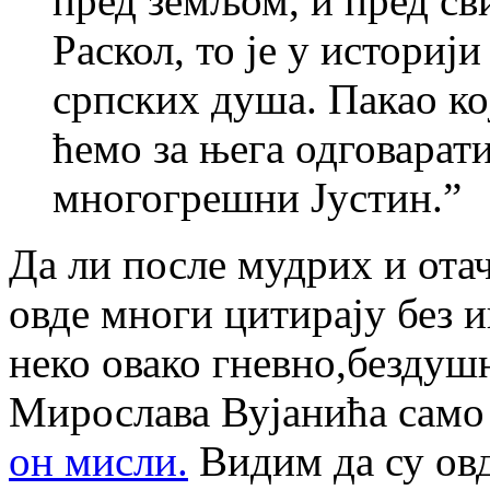
пред земљом, и пред св
Раскол, то је у историј
српских душа. Пакао ко
ћемо за њега одговарати
многогрешни Јустин.”
Да ли после мудрих и ота
овде многи цитирају без 
неко овако гневно,бездуш
Мирослава Вујанића само 
он мисли.
Видим да су овд