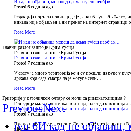
И кад не објавиш, мораш да демантујеш необјав…
Posted 6 година ago
Редакција портала новинар.де је дана 05. јуна 2020-е годи
никада није објављен а ни пренет на интернет страници
Read More
Главни разлог зашто је Крим Русија
Главни разлог зашто је Крим Русија
Главни разлог зашто је Крим Русија
Posted 7 година ago
У свету је много територија који су прешли из руке у ру
држава која сада сматра да је могуће сећи…
Read More
Григорије у католичком олтару се моли са римокатолицима!?
Григорије мало политичка позиција, па онда опозиција а
Previous
Next
Григорије мало политичка позиција, па онда опозиција а
Posted 7 година ago
јун 6
И кад не објавиш
Имамо нову звезду у успону. Довољно је што је против Вуч
filioque?