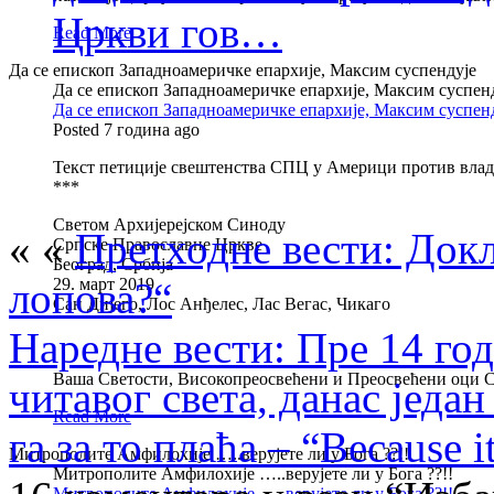
Цркви гов…
Read More
Да се епископ Западноамеричке епархије, Максим суспендује
Да се епископ Западноамеричке епархије, Максим суспен
Да се епископ Западноамеричке епархије, Максим суспен
Posted 7 година ago
Текст петиције свештенства СПЦ у Америци против вла
***
Светом Архијерејском Синоду
« «
Претходне вести: Докл
Српске Православне Цркве
Београд, Србија
лопова?“
29. март 2019
Сан Дијего, Лос Анђелес, Лас Вегас, Чикаго
Наредне вести: Пре 14 го
Вашa Светости, Високопреосвећени и Преосвећени оци 
читавог света, данас једа
Read More
га за то плаћа – “Because it
Митрополите Амфилохије …..верујете ли у Бога ??!!
Митрополите Амфилохије …..верујете ли у Бога ??!!
Митрополите Амфилохије …..верујете ли у Бога ??!!