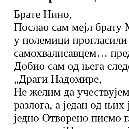
Брате Нино,
Послао сам мејл брату 
у полемици прогласили
самохвалисавцем… пред
Добио сам од њега след
„Драги Надомире,
Не желим да учествујем
разлога, а један од њих
једно Отворено писмо г