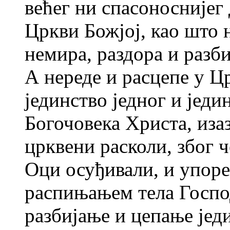
већег ни спасоноснијег 
Цркви Божјој, као што 
немира, раздора и разб
А нереде и расцепе у Цр
јединство једног и једи
Богочовека Христа, изаз
црквени расколи, због ч
Оци осуђивали, и упор
распињањем тела Господ
разбијање и цепање јед