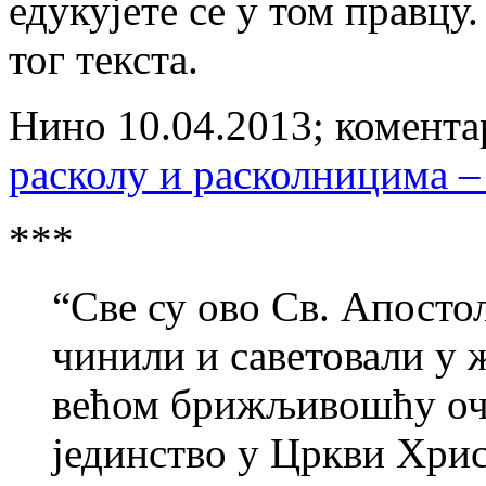
едукујете се у том правцу.
тог текста.
Нино 10.04.2013; комента
расколу и расколницима –
***
“Све су ово Св. Апосто
чинили и саветовали у ж
већом брижљивошћу очу
јединство у Цркви Хрис