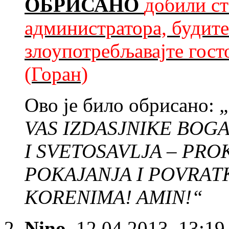
ОБРИСАНО
добили ст
администратора, будите
злоупотребљавајте гост
(Горан)
Ово је било обрисано:
VAS IZDASJNIKE BOGA
I SVETOSAVLJA – PRO
POKAJANJA I POVRAT
KORENIMA! AMIN!“
Nino
,
12.04.2013, 13:19