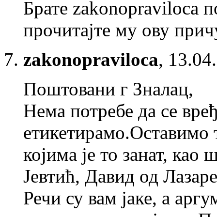
Брате zakonopraviloca 
прочитајте му ову прич
zakonopraviloca
,
13.04
Поштовани г Зналац,
Нема потребе да се вре
етикетирамо.Оставимо т
којима је то занат, као 
Јевтић, Давид од Лазаре
Речи су вам јаке, а арг