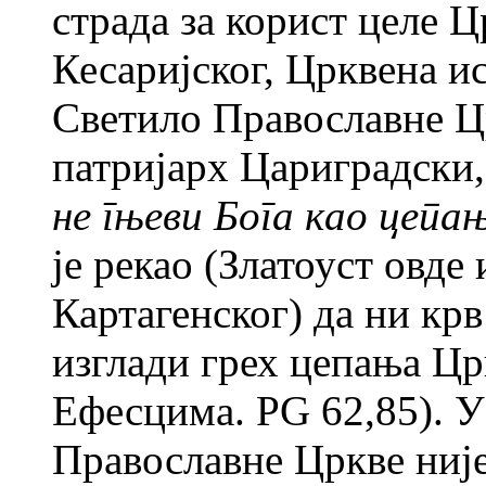
страда за корист целе Ц
Кесаријског, Црквена ис
Светило Православне Цр
патријарх Цариградски,
не гњеви Бога као цеп
је рекао (Златоуст овде
Картагенског) да ни кр
изглади грех цепања Цр
Ефесцима. РG 62,85). У
Православне Цркве није