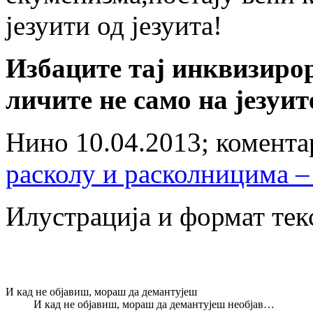
језуити од језуита!
Избаците тај инквизирор
личите не само на језуит
Нино 10.04.2013; комента
расколу и расколницима –
Илустрација и формат тек
И кад не објавиш, мораш да демантујеш
И кад не објавиш, мораш да демантујеш необјав…