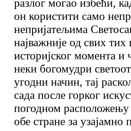
разлог могао избећи, ка
он користити само неп
непријатељима Светоса
најважније од свих тих
историјског момента и ч
неки богомудри светоот
угодни начин, тај раско
сада после горког искус
погодном расположењу 
обе стране за узајамно