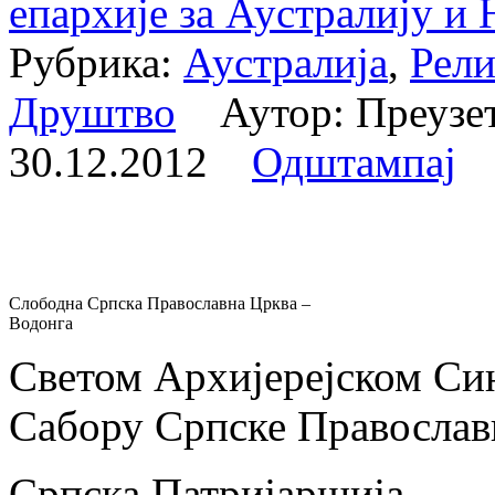
епархије за Аустралију и
Рубрика:
Аустралија
,
Рели
Друштво
Аутор: Преузе
30.12.2012
Одштампај
Слободна Српска Православна Црква –
Водонга
Светом Архијерејском Си
Сабору Српске Православ
Српска Патријаршија