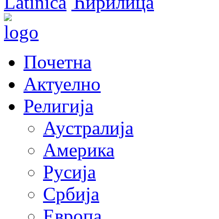
Latinica
Ћирилица
Почетна
Актуелно
Религија
Аустралија
Америка
Русија
Србија
Европа