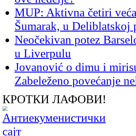
MUP: Aktivna četiri veća
Šumarak, u Deliblatskoj 
Neočekivan potez Barsel
u Liverpulu
Jovanović o dimu i miris
Zabeleženo povećanje ne
КРОТКИ ЛАФОВИ!