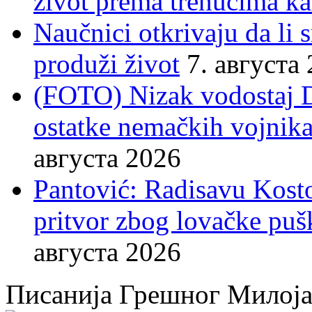
život prema trenucima ka
Naučnici otkrivaju da li
produži život
7. августа
(FOTO) Nizak vodostaj 
ostatke nemačkih vojnika
августа 2026
Pantović: Radisavu Kost
pritvor zbog lovačke puš
августа 2026
Писанија Грешног Милој