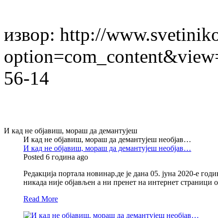
извор: http://www.svetinik
option=com_content&view=
56-14
И кад не објавиш, мораш да демантујеш
И кад не објавиш, мораш да демантујеш необјав…
И кад не објавиш, мораш да демантујеш необјав…
Posted 6 година ago
Редакција портала новинар.де је дана 05. јуна 2020-е годи
никада није објављен а ни пренет на интернет страници
Read More