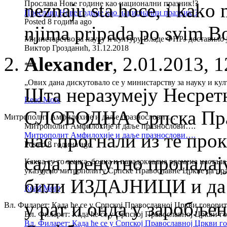
Прослава Нове године као национални празник!?
neznaju sta hoce, i kako
Прослава Нове године као национални празник!?
Posted 8 година ago
njima pripada po svim Bo
Министарство за науку и културу Владе ФНРЈ доставило ј
Виктор Грозданић, 31.12.2018
Alexander
,
2.01.2013, 1
***
„Ових дана дискутовало се у министарству за науку и ку
Шта неразумеју Несрет
Read More
СЛОБОДНА Српска Прав
Митрополит Амфилохије и даље празнослови….
Митрополит Амфилохије и даље празнослови….
нас прогнали из те прок
Митрополит Амфилохије и даље празнослови….
Posted 8 година ago
сада тренутно пропадај
Каква су то тешка, болна и парадоксална времена настал
указујемо митрополиту Српске Православне Цркве да пра
били ИЗДАЈНИЦИ и да н
Read More
у рат и онда у заробље
Вл. Филарет: Када ће се у Српској Православној Цркви говори
Вл. Филарет: Када ће се у Српској Православној Цркви 
Вл. Филарет: Када ће се у Српској Православној Цркви 