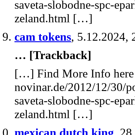
saveta-slobodne-spc-eparh
zeland.html […]
cam tokens
,
5.12.2024, 
… [Trackback]
[…] Find More Info here 
novinar.de/2012/12/30/p
saveta-slobodne-spc-eparh
zeland.html […]
mexican dutch king
,
28