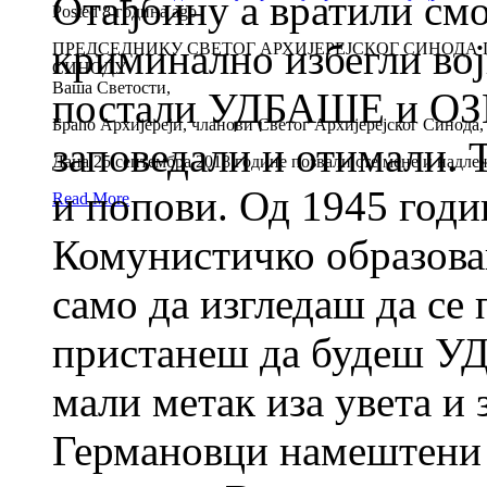
Отађбину а вратили смо
Posted 8 година ago
криминално избегли вој
ПРЕДСЕДНИКУ СВЕТОГ АРХИЈЕРЕЈСКОГ СИНОДА 
СИНОДУ
Ваша Светости,
постали УДБАШЕ и ОЗ
Браћо Архијереји, чланови Светог Архијерејског Синода,
заповедали и отимали. 
Дана 25.септембра 2018.године позвали сте мене и надле
и попови. Од 1945 го
Read More
Комунистичко образова
само да изгледаш да с
пристанеш да будеш УД
мали метак иза увета и 
Германовци намештени 1