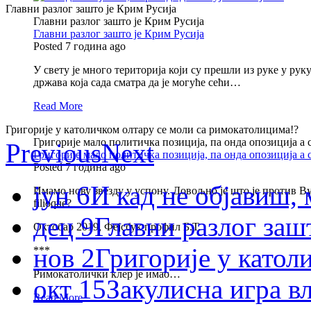
Главни разлог зашто је Крим Русија
Главни разлог зашто је Крим Русија
Главни разлог зашто је Крим Русија
Posted 7 година ago
У свету је много територија који су прешли из руке у ру
држава која сада сматра да је могуће сећи…
Read More
Григорије у католичком олтару се моли са римокатолицима!?
Григорије мало политичка позиција, па онда опозиција а
Previous
Next
Григорије мало политичка позиција, па онда опозиција а
Posted 7 година ago
јун 6
И кад не објавиш
Имамо нову звезду у успону. Довољно је што је против Вуч
filioque?
дец 9
Главни разлог заш
Октобар 2019, Фејсбук профил Б.Т.
нов 2
Григорије у катол
***
Римокатолички клер је имао…
окт 15
Закулисна игра 
Read More