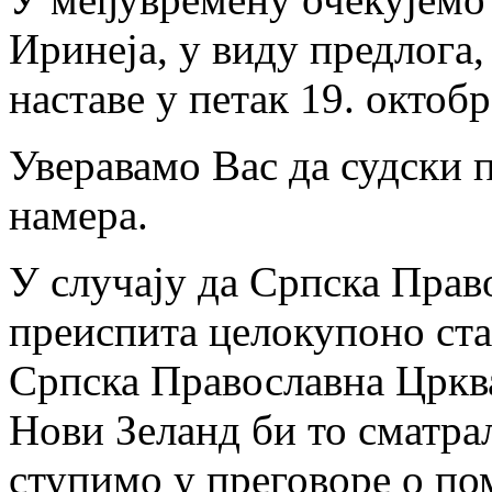
Иринеја, у виду предлога,
наставе у петак 19. октобр
Уверавамо Вас да судски 
намера.
У случају да Српска Прав
преиспита целокупоно ста
Српска Православна Црква
Нови Зеланд би то сматрал
ступимо у преговоре о по