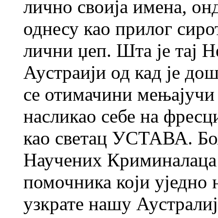
лично своија имена, он
однесу као прилог сиро
лични џеп. Шта је тај 
Аустраији од кад је дош
се отимачини мењајучи 
насликао себе на фрес
као светац УСТАВА. Бож
Научених Криминалаца
помочника који уједно 
узкрате нашу Аустралиј