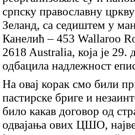
српску православну цркву
Зеланд, са седиштем у ма
Канелић – 453 Wallaroo Ro
2618 Australia, која је 29
одбацила надлежност епис
На овај корак смо били п
пастирске бриге и незаинт
било какав договор од ст
одваjања ових ЦШО, најве