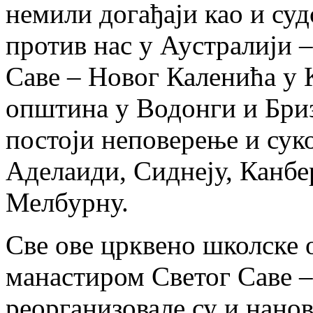
немили догађаји као и суд
против нас у Аустралији 
Саве – Новог Каленића у 
општина у Водонги и Бриз
постоји неповерење и сук
Аделаиди, Сиднеју, Канбе
Мелбурну.
Све ове црквено школске 
манастиром Светог Саве 
реорганизовале су и нано