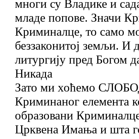
многи су Владике и сад
младе попове. Значи К
Криминалце, то само мо
беззаконитој земљи. И 
литургију пред Богом д
Никада
Зато ми хоћемо СЛОБО
Криминаног елемента к
образовани Криминалце
Црквена Имања и шта г