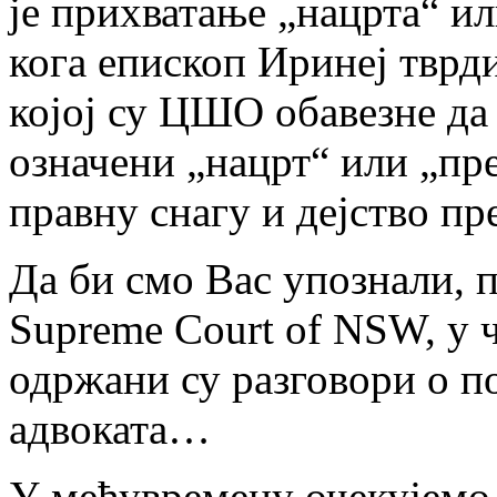
је прихватање „нацрта“ ил
кога епископ Иринеј тврди
којој су ЦШО обавезне да
означени „нацрт“ или „пре
правну снагу и дејство пр
Да би смо Вас упознали, 
Supreme Court of NSW, у 
одржани су разговори о п
адвоката…
У међувремену очекујемо