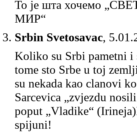
То је шта хочемо „С
МИР“
Srbin Svetosavac
,
5.01.
Koliko su Srbi pametni i 
tome sto Srbe u toj zemlj
su nekada kao clanovi ko
Sarcevica „zvjezdu nosili 
poput „Vladike“ (Irineja)
spijuni!