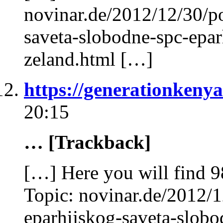
novinar.de/2012/12/30/p
saveta-slobodne-spc-eparh
zeland.html […]
https://generationkeny
20:15
… [Trackback]
[…] Here you will find 98
Topic: novinar.de/2012/
eparhijskog-saveta-slobod