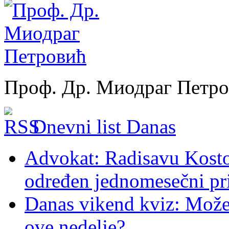
Проф. Др. Миодраг Петр
Dnevni list Danas
Advokat: Radisavu Kosto
određen jednomesečni pr
Danas vikend kviz: Možet
ove nedelje?