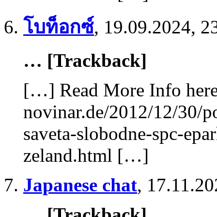
โบท็อกซ์
,
19.09.2024, 2
… [Trackback]
[…] Read More Info here 
novinar.de/2012/12/30/p
saveta-slobodne-spc-eparh
zeland.html […]
Japanese chat
,
17.11.20
… [Trackback]