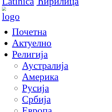
Latinica
Ћирилица
Почетна
Актуелно
Религија
Аустралија
Америка
Русија
Србија
Европа