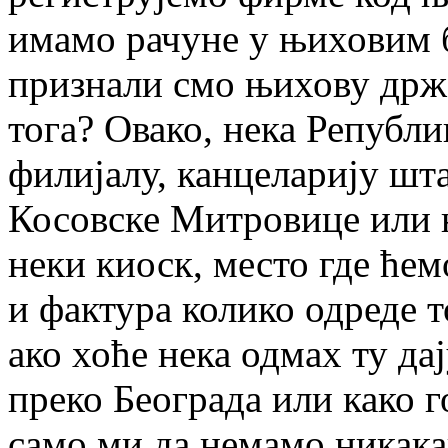
имамо рачуне у њиховим б
признали смо њихову држ
тога? Овако, нека Републи
филијалу, канцеларију шта
Косовске Митровице или н
неки киоск, место где ћем
и фактура колико одреде т
ако хоће нека одмах ту д
преко Београда или како г
само ми да немамо никака