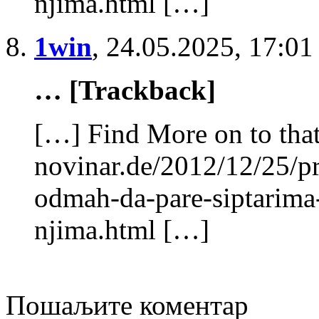
njima.html […]
1win
,
24.05.2025, 17:01
… [Trackback]
[…] Find More on to that
novinar.de/2012/12/25/pr
odmah-da-pare-siptarima
njima.html […]
Пошаљите коментар