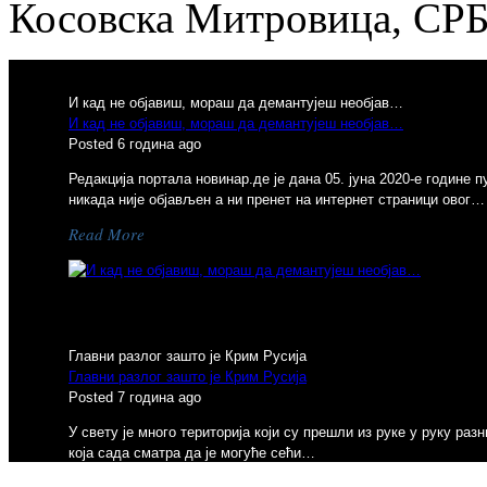
Косовска Митровица, СР
И кад не објавиш, мораш да демантујеш необјав…
И кад не објавиш, мораш да демантујеш необјав…
Posted 6 година ago
Редакција портала новинар.де је дана 05. јуна 2020-е године 
никада није објављен а ни пренет на интернет страници овог…
Read More
Previous
Главни разлог зашто је Крим Русија
Главни разлог зашто је Крим Русија
Posted 7 година ago
У свету је много територија који су прешли из руке у руку р
која сада сматра да је могуће сећи…
Read More