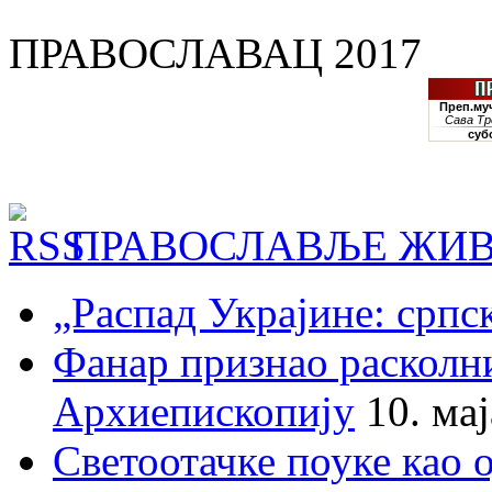
ПРАВОСЛАВАЦ 2017
ПРАВОСЛАВЉЕ ЖИВ
„Распад Украјине: српс
Фанар признао раскол
Архиепископију
10. ма
Светоотачке поуке као 