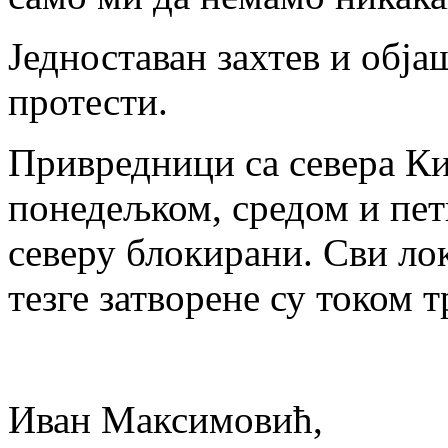
Једноставан захтев и обј
протести.
Привредници са севера Ки
понедељком, средом и петк
северу блокирани. Сви лок
тезге затворене су током т
Иван Максимовић,