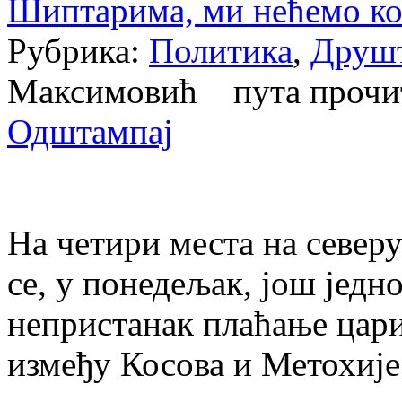
Шиптарима, ми нећемо ко
Рубрика:
Политика
,
Друш
Максимовић пута проч
Одштампај
На четири места на север
се, у понедељак, још једн
непристанак плаћање цар
између Косова и Метохије 