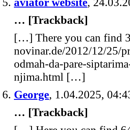
aviator website
,
24.03.2
митрополиту Српске Православне Цркве да празнослови?...Та
Read More
… [Trackback]
[…] There you can find 3
Вл. Филарет: Када ће се у Српској Православној Цркви говор
Вл. Филарет: Када ће се у Српској Православној Цркви говор
novinar.de/2012/12/25/pr
Posted 8 година ago
ПРЕДСЕДНИКУ СВЕТОГ АРХИЈЕРЕЈСКОГ СИНОДА ПАТРИЈА
odmah-da-pare-siptarima
Ваша Светости,
njima.html […]
Браћо Архијереји, чланови Светог Архијерејског Синода,
Дана 25.септембра 2018.године позвали сте мене и надлежног
George
,
1.04.2025, 04:4
Read More
… [Trackback]
[…] Here you can find 64