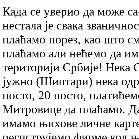
Када се уверио да може с
нестала је свака званично
плаћамо порез, као што см
плаћамо али нећемо да и
територији Србије! Нека 
јужно (Шиптари) нека одре
посто, 20 посто, платићем
Митровице да плаћамо. Д
имамо њихове личне карте
региструјемо фирме код њ