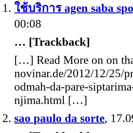
ใช้บริการ agen saba sp
Чудан је животни пут владике Лонгина. Сав његов живот је за
побегао је у далеку Аустралију где га ни један…
00:08
Read More
… [Trackback]
Владика СПЦ против Гидеона Грајфа
[…] Read More on on tha
Владика СПЦ против Гидеона Грајфа
Posted 7 година ago
novinar.de/2012/12/25/pr
Владика СПЦ Јован Ћулибрк назвао је израелског историчара 
назвао је циркусом. На трибини у Загребу владика се јавио за
odmah-da-pare-siptarima
Read More
njima.html […]
sao paulo da sorte
Да се епископ Западноамеричке епархије, Максим суспендује
,
17.0
Да се епископ Западноамеричке епархије, Максим суспендује
Posted 7 година ago