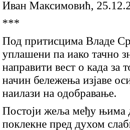
Иван Максимовић, 25.12.
***
Под притисцима Владе Ср
уплашени па иако тачно зн
направити вест о када за 
начин бележења изјаве ос
наилази на одобравање.
Постоји жеља међу њима да
поклекне пред духом слаби