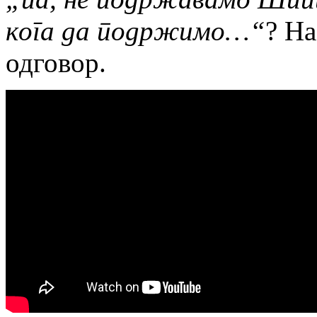
кога да подржимо…“
? На
одговор.