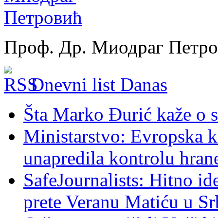
Проф. Др. Миодраг Петр
Dnevni list Danas
Šta Marko Đurić kaže o s
Ministarstvo: Evropska ko
unapredila kontrolu hran
SafeJournalists: Hitno ide
prete Veranu Matiću u Srb