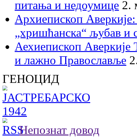
питања и недоумице
2.
Архиепископ Аверкије:
„хришћанска“ љубав и 
Аехиепископ Аверкије 
и лажно Православље
2
ГЕНОЦИД
Непознат довод