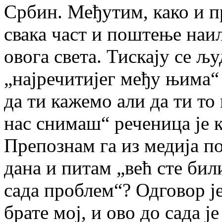
Србин. Међутим, како и 
свака част и поштење наи
овога света. Тискају се љу
„најречитијег међу њима“
да ти кажемо али да ти т
нас снимаш“ реченица је к
Препознам га из медија п
дана и питам „већ сте бил
сада проблем“? Одговор је
брате мој, и ово до сада ј