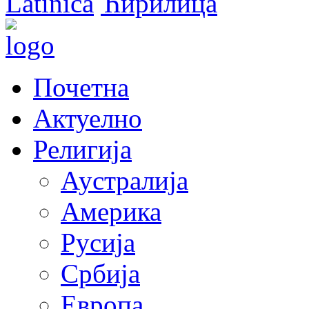
Latinica
Ћирилица
Почетна
Актуелно
Религија
Аустралија
Америка
Русија
Србија
Европа