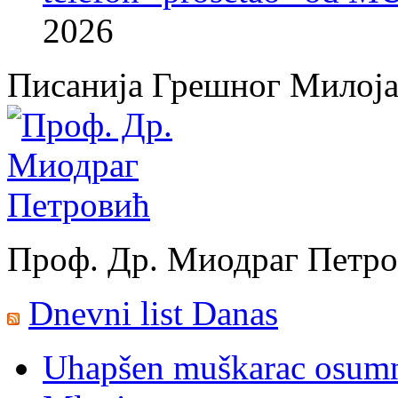
2026
Писанија Грешног Милој
Проф. Др. Миодраг Петр
Dnevni list Danas
Uhapšen muškarac osumnj