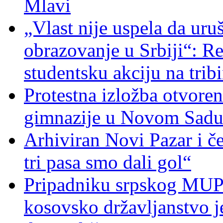
Mlavi
„Vlast nije uspela da uru
obrazovanje u Srbiji“: R
studentsku akciju na trib
Protestna izložba otvoren
gimnazije u Novom Sad
Arhiviran Novi Pazar i če
tri pasa smo dali gol“
Pripadniku srpskog MUP-
kosovsko državljanstvo je