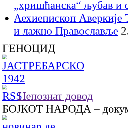
„хришћанска“ љубав и 
Аехиепископ Аверкије 
и лажно Православље
2
ГЕНОЦИД
Непознат довод
БОЈКОТ НАРОДА – докум