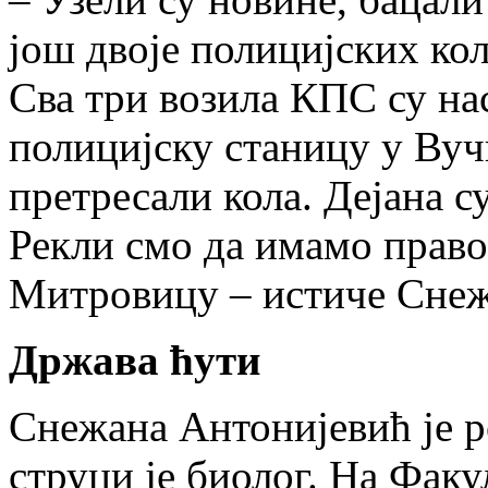
још двоје полицијских кол
Сва три возила КПС су на
полицијску станицу у Вуч
претресали кола. Дејана с
Рекли смо да имамо право 
Митровицу – истиче Снеж
Држава ћути
Снежана Антонијевић је р
струци је биолог. На Факу