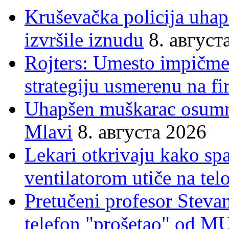
Kruševačka policija uhap
izvršile iznudu
8. август
Rojters: Umesto impičmen
strategiju usmerenu na f
Uhapšen muškarac osumnj
Mlavi
8. августа 2026
Lekari otkrivaju kako sp
ventilatorom utiče na telo
Pretučeni profesor Stevan
telefon "prošetao" od M