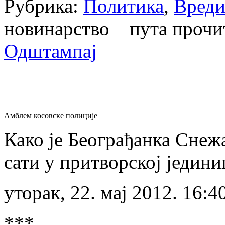
Рубрика:
Политика
,
Вреди
новинарство пута проч
Одштампај
Амблем косовске полиције
Како је Београђанка Снеж
сати у притворској једин
уторак, 22. мај 2012. 16:4
***