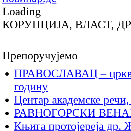
Loading
КОРУПЦИЈА, ВЛАСТ, Д
Препоручујемо
ПРАВОСЛАВАЦ – црквен
годину
Центар академске речи
РАВНОГОРСКИ ВЕНА
Књига протојереја др. 