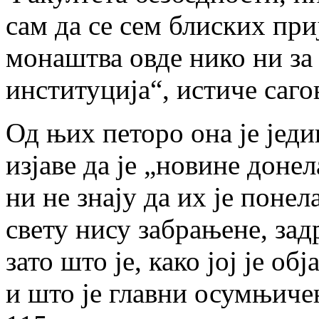
сам да се сем блиских при
монаштва овде нико ни за
институција“, истиче саг
Од њих петоро она је једи
изјаве да је „новине донел
ни не знају да их је поне
свету нису забрањене, зад
зато што је, како јој је 
и што је главни осумњиче