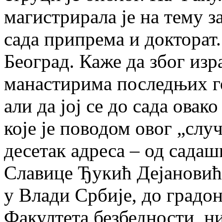
магистрирала је на тему з
сада припрема и докторат.
Београд. Каже да због изр
манастирима последњих г
али да јој се до сада овак
које је поводом овог „случ
десетак адреса – од садаш
Славице Ђукић Дејановић,
у Влади Србије, до градо
Факултета безбедности, н