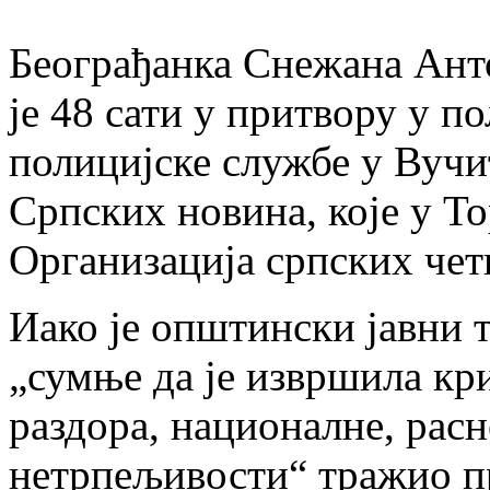
Београђанка Снежана Анто
је 48 сати у притвору у п
полицијске службе у Вучи
Српских новина, које у То
Организација српских чет
Иако је општински јавни 
„сумње да је извршила кр
раздора, националне, расн
нетрпељивости“ тражио п