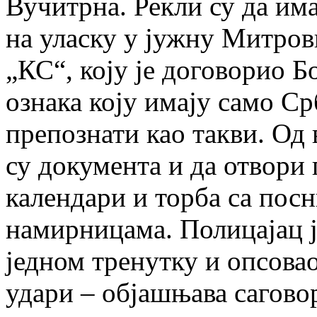
Вучитрна. Рекли су да има
на уласку у јужну Митров
„КС“, коју је договорио Б
ознака коју имају само Ср
препознати као такви. Од
су документа и да отвори 
календари и торба са пос
намирницама. Полицајац је
једном тренутку и опсовао
удари – објашњава сагово