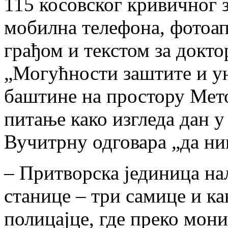
115 косовског кривичног з
мобилна телефона, фотоап
грађом и текстом за докто
„Могућности заштите и у
баштине на простору Мето
питање како изгледа дан 
Вучитрну одговара „да ни
– Притворска јединица на
станице – три самице и ка
полицајце, где преко мон