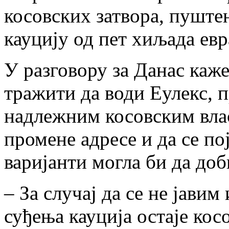
косовских затвора, пуштен
кауцију од пет хиљада евр
У разговору за Данас каже 
тражити да води Еулекс, п
надлежним косовским влас
промене адресе и да се по
варијанти могла би да доб
– За случај да се не јави
суђења кауција остаје кос