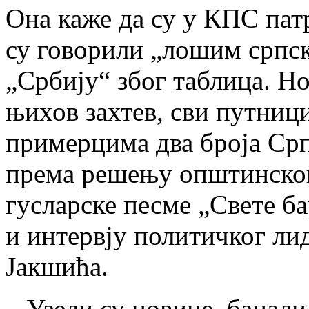
Она каже да су у КПС пат
су говорили „лошим српс
„Србију“ због таблица. Но
њихов захтев, сви путници
примерцима два броја Срп
према решењу општинског
гусларске песме „Свете б
и интервју политичког ли
Јакшића.
– Узели су новине, бацали