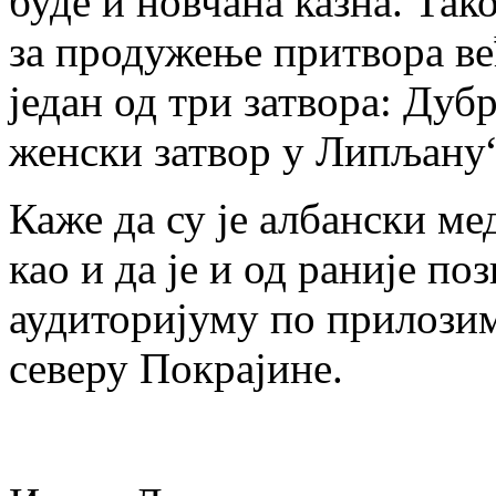
буде и новчана казна. Тако
за продужење притвора већ
један од три затвора: Дуб
женски затвор у Липљану“
Каже да су је албански м
као и да је и од раније п
аудиторијуму по прилозим
северу Покрајине.