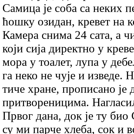
Самица је соба са неких п
ћошку озидан, кревет на 
Камера снима 24 сата, а ч
који сија директно у креве
мора у тоалет, лупа у деб
га неко не чује и изведе. 
тиче хране, прописано је 
притвореницима. Нагласила
Првог дана, док је ту би
су ми парче хлеба, сок и 