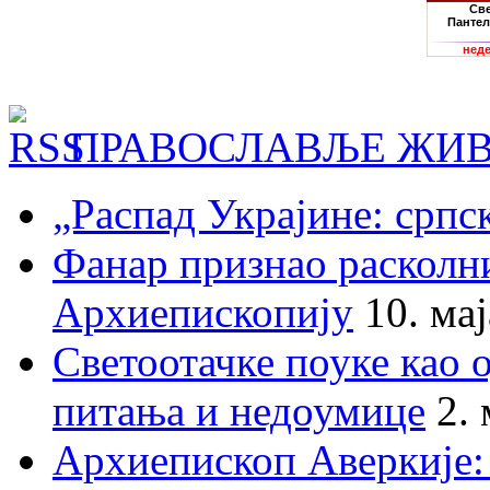
ПРАВОСЛАВЉЕ ЖИВ
„Распад Украјине: српс
Фанар признао раскол
Архиепископију
10. ма
Светоотачке поуке као 
питања и недоумице
2.
Архиепископ Аверкије: