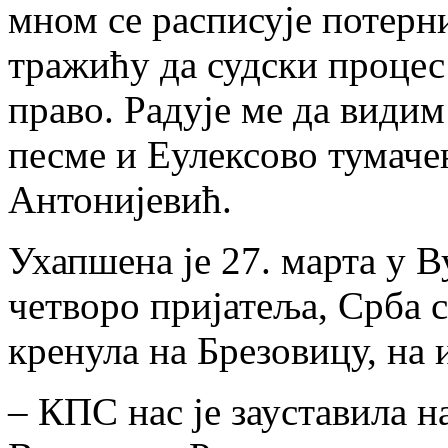
мном се расписује потерн
тражићу да судски процес
право. Радује ме да видим
песме и Еулексово тумач
Антонијевић.
Ухапшена је 27. марта у В
четворо пријатеља, Срба 
кренула на Брезовицу, на
– КПС нас је зауставила н