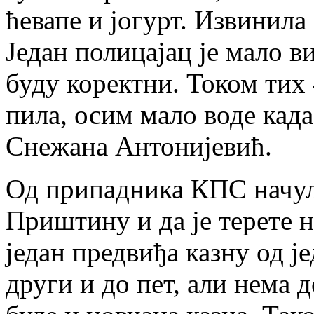
ћевапе и јогурт. Извинила
Један полицајац је мало ви
буду коректни. Током тих 
пила, осим мало воде када
Снежана Антонијевић.
Од припадника КПС начула
Приштину и да је терете н
један предвиђа казну од је
други и до пет, али нема 