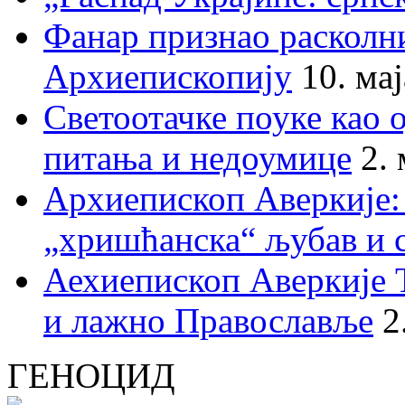
Фанар признао раскол
Архиепископију
10. ма
Светоотачке поуке као 
питања и недоумице
2.
Архиепископ Аверкије:
„хришћанска“ љубав и 
Аехиепископ Аверкије 
и лажно Православље
2
ГЕНОЦИД