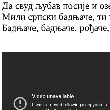
Да свуд љубав посије и оз
Мили српски бадњаче, ти 
Бадњаче, бадњаче, рођаче,