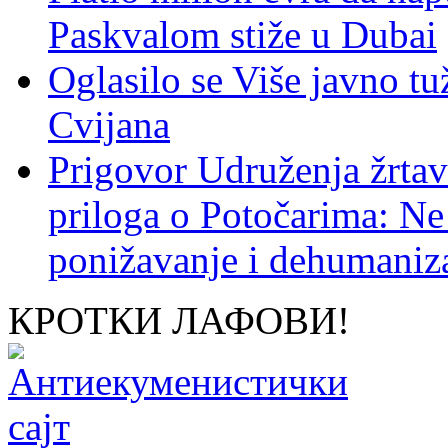
Paskvalom stiže u Dubai
Oglasilo se Više javno tu
Cvijana
Prigovor Udruženja žrta
priloga o Potočarima: N
ponižavanje i dehumaniza
КРОТКИ ЛАФОВИ!