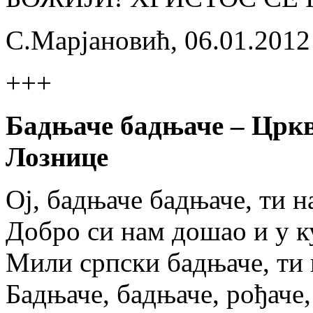
С.Марјановић, 06.01.2012
+++
Бадњаче бадњаче – Цркв
Лознице
Ој, бадњаче бадњаче, ти н
Добро си нам дошао и у 
Мили српски бадњаче, ти 
Бадњаче, бадњаче, рођаче,