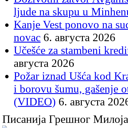
ljude na skupu u Minhen
Kanje Vest ponovo na su
novac
6. августа 2026
Učešće za stambeni kredit
августа 2026
Požar iznad Ušća kod Kral
i borovu šumu, gašenje o
(VIDEO)
6. августа 202
Писанија Грешног Милој