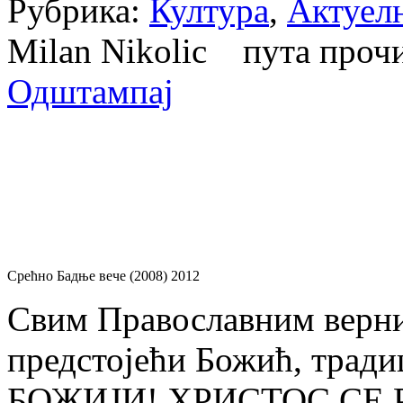
Рубрика:
Култура
,
Актуел
Milan Nikolic пута про
Одштампај
Срећно Бадње вече (2008) 2012
Свим Православним верни
предстојећи Божић, трад
БОЖИЈИ! ХРИСТОС СЕ 