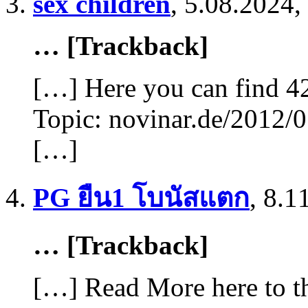
sex children
,
5.08.2024,
… [Trackback]
[…] Here you can find 42
Topic: novinar.de/2012/
[…]
PG ยืน1 โบนัสแตก
,
8.1
… [Trackback]
[…] Read More here to th