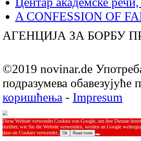
Центар академске речи
A CONFESSION OF FAI
АГЕНЦИЈА ЗА БОРБУ 
©2019 novinar.de Употреб
подразумева обавезујуће
коришћења
-
Impresum
Diese Website verwendet Cookies von Google, um ihre Dienste bereitz
darüber, wie Sie die Website verwenden, werden an Google weitergeg
dass sie Cookies verwendet..
Ok
Read more