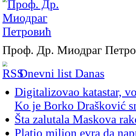
Проф. Др. Миодраг Петр
Dnevni list Danas
Digitalizovao katastar, v
Ko je Borko Drašković s
Šta zalutala Maskova rak
Platio milion evra da nap