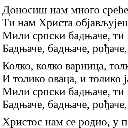
Доносиш нам много срећем
Ти нам Христа објављујеш
Мили српски бадњаче, ти 
Бадњаче, бадњаче, рођаче,
Колко, колко варница, тол
И толико оваца, и толико 
Мили српски бадњаче, ти 
Бадњаче, бадњаче, рођаче,
Христос нам се родио, у 