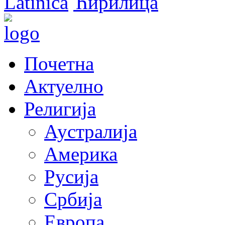
Latinica
Ћирилица
Почетна
Актуелно
Религија
Аустралија
Америка
Русија
Србија
Европа