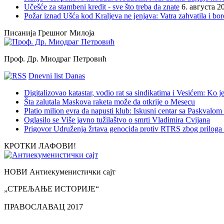
Učešće za stambeni kredit - sve što treba da znate
6. августа 2
Požar iznad Ušća kod Kraljeva ne jenjava: Vatra zahvatila i b
Писанија Грешног Милоја
Проф. Др. Миодраг Петровић
Dnevni list Danas
Digitalizovao katastar, vodio rat sa sindikatima i Vesićem: Ko
Šta zalutala Maskova raketa može da otkrije o Mesecu
Platio milion evra da napusti klub: Iskusni centar sa Paskvalom
Oglasilo se Više javno tužilaštvo o smrti Vladimira Cvijana
Prigovor Udruženja žrtava genocida protiv RTRS zbog priloga 
КРОТКИ ЛАФОВИ!
НОВИ Антиекуменистички сајт
„СТРЕЉАЊЕ ИСТОРИЈЕ“
ПРАВОСЛАВАЦ 2017