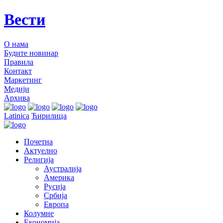
Вести
О нама
Будите новинар
Правила
Контакт
Маркетинг
Медији
Архива
Latinica
Ћирилица
Почетна
Актуелно
Религија
Аустралија
Америка
Русија
Србија
Европа
Колумне
Економија