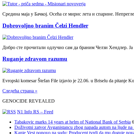
Средина маја у Бачкој. Осећа се мирис лета и спарине. Непрегл
Dobrovoljno branim Čelzi Hendler
Добро сте прочитали одлучио сам да браним Челзи Хендлер. Ј
Ruganje zdravom razumu
Evropski komesar Štefan File izjavio je 22.06. u Briselu da pitanj
Следећа страна »
GENOCIDE REVEALED
N1 Info RS – Feed
Tabakovic marks 14 years at helm of National Bank of Serbia
6
Doživotni zatvor Avganistancu zbog napada autom na ljude n
Kanje Vest ponovo na sudu: Producent tvrdi da mu duguje nov