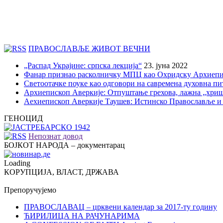
ПРАВОСЛАВЉЕ ЖИВОТ ВЕЧНИ
„Распад Украјине: српска лекција“
23. јуна 2022
Фанар признао расколничку МПЦ као Охридску Архиепи
Светоотачке поуке као одговори на савремена духовна п
Архиепископ Аверкије: Отпуштање грехова, лажна „хри
Аехиепископ Аверкије Таушев: Истинско Православље и
ГЕНОЦИД
Непознат довод
БОЈКОТ НАРОДА – документарац
Loading
КОРУПЦИЈА, ВЛАСТ, ДРЖАВА
Препоручујемо
ПРАВОСЛАВАЦ – црквени календар за 2017-ту годину
ЋИРИЛИЦА НА РАЧУНАРИМА