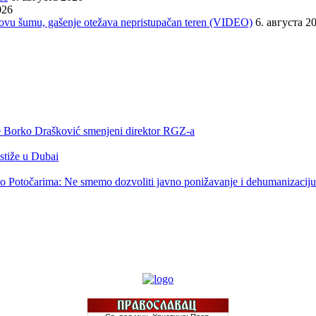
026
orovu šumu, gašenje otežava nepristupačan teren (VIDEO)
6. августа 2
 je Borko Drašković smenjeni direktor RGZ-a
 stiže u Dubai
o Potočarima: Ne smemo dozvoliti javno ponižavanje i dehumanizaciju 