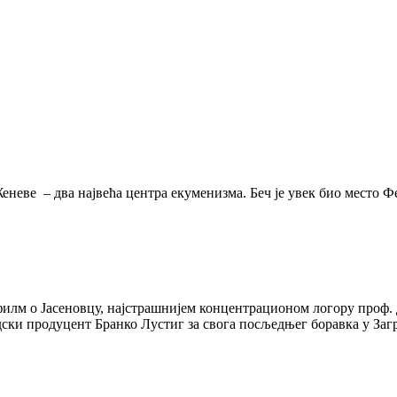
и Женеве – два највећа центра екуменизма. Беч је увек био 
илм о Јасеновцу, најстрашнијем концентрационом логору проф.
удски продуцент Бранко Лустиг за свога посљедњег боравка у Заг