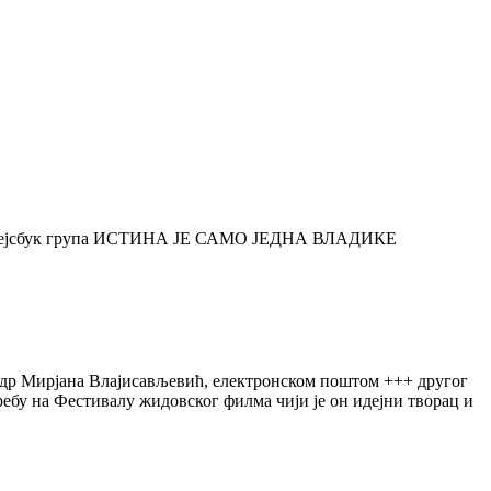
место Фејсбук група ИСТИНА ЈЕ САМО ЈЕДНА ВЛАДИКЕ
 др Мирјана Влајисављевић, електронском поштом +++ другог
ребу на Фестивалу жидовског филма чији је он идејни творац и