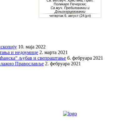
скопију
10. маја 2022
итања и недоумице
2. марта 2021
шћанска“ љубав и свепраштање
6. фебруара 2021
 лажно Православље
2. фебруара 2021