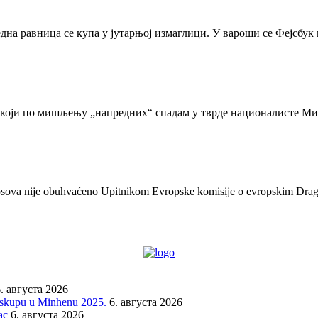
една равница се купа у јутарњој измаглици. У вароши се Фејсбук
а који по мишљењу „напредних“ спадам у тврде националисте Ми
e Kosova nije obuhvaćeno Upitnikom Evropske komisije o evropskim Dr
. августа 2026
a skupu u Minhenu 2025.
6. августа 2026
ac
6. августа 2026