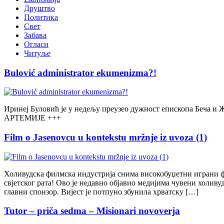
Друштво
Политика
Свет
Забава
Огласи
Читуље
Bulović administrator ekumenizma?!
Иринеј Буловић је у недељу преузео дужност епископа Беча 
АРТЕМИЈЕ +++
Film o Jasenovcu u kontekstu mržnje iz uvoza (1)
Холивудска филмска индустрија снима високобуџетни играни ф
свјетског рата! Ово је недавно објавио медијима чувени холив
главни спонзор. Вијест је потпуно збунила хрватску […]
Tutor – priča sedma – Misionari novoverja