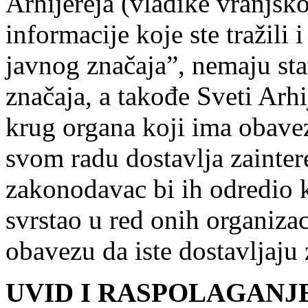
Arhijereja (vladike vranjsko
informacije koje ste tražili 
javnog značaja”, nemaju sta
značaja, a takođe Sveti Arh
krug organa koji ima obave
svom radu dostavlja zainte
zakonodavac bi ih odredio k
svrstao u red onih organiza
obavezu da iste dostavljaju
UVID I RASPOLAGANJ