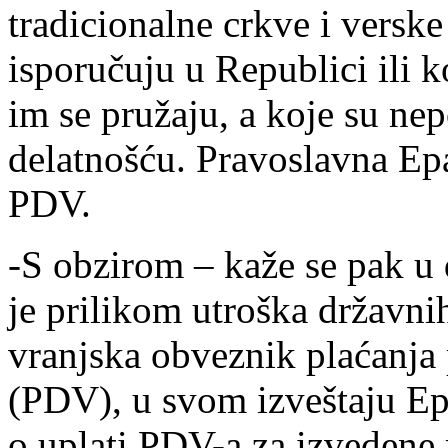
tradicionalne crkve i verske
isporučuju u Republici ili k
im se pružaju, a koje su n
delatnošću. Pravoslavna Epa
PDV.
-S obzirom – kaže se pak u 
je prilikom utroška državni
vranjska obveznik plaćanja
(PDV), u svom izveštaju Ep
o uplati PDV-a za izvedene 