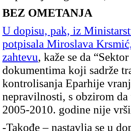
BEZ OMETANJA
U dopisu, pak, iz Ministarst
potpisala Miroslava Krsmić,
zahtevu
, kaže se da “Sektor
dokumentima koji sadrže tra
kontrolisanja Eparhije vran
nepravilnosti, s obzirom da 
2005-2010. godine nije vrši
-Takođe – nastavlja se u d