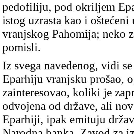
pedofiliju, pod okriljem Epar
istog uzrasta kao i oštećeni
vranjskog Pahomija; neko 
pomisli.
Iz svega navedenog, vidi se 
Eparhiju vranjsku prošao, o
zainteresovao, koliki je za
odvojena od države, ali nov
Eparhiji, ipak emituju držav
Narodna banka, Zavod za i