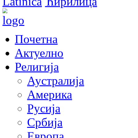
Latinica
Ћирилица
Почетна
Актуелно
Религија
Аустралија
Америка
Русија
Србија
Европа