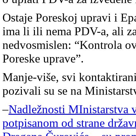
Ostaje Poreskoj upravi i Ep
ima li ili nema PDV-a, ali 
nedvosmislen: “Kontrola ov
Poreske uprave”.
Manje-više, svi kontaktiran
pozivali su se na Ministarst
–
Nadležnosti MInistarstva v
potpisanom od strane državn