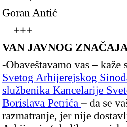
Goran Antić
+++
VAN JAVNOG ZNAČAJ
-Obaveštavamo vas – kaže 
Svetog Arhijerejskog Sinod
službenika Kancelarije Sve
Borislava Petrića
– da se va
razmatranje, jer nije dosta