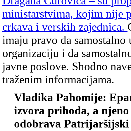
Dragana Čurovića – su pro
ministarstvima, kojim nije 
crkava i verskih zajednica.
imaju pravo da samostalno 
organizaciju i da samostalno
javne poslove. Shodno nav
traženim informacijama.
Vladika Pahomije: Epar
izvora prihoda, a njeno 
odobrava Patrijaršijsk