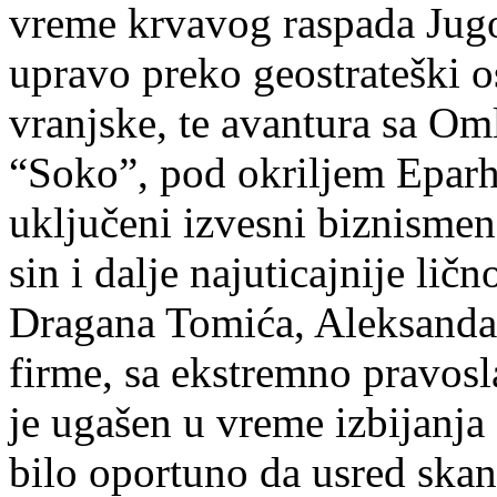
vreme krvavog raspada Jugosl
upravo preko geostrateški o
vranjske, te avantura sa O
“Soko”, pod okriljem Eparhij
uključeni izvesni biznisme
sin i dalje najuticajnije lič
Dragana Tomića, Aleksandar
firme, sa ekstremno pravo
je ugašen u vreme izbijanja 
bilo oportuno da usred ska