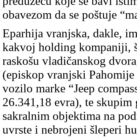
preduzeću koje se bavi isti
obavezom da se poštuje “man
Eparhija vranjska, dakle, im
kakvoj holding kompaniji, š
raskošu vladičanskog dvor
(episkop vranjski Pahomije
vozilo marke “Jeep compass
26.341,18 evra), te skupim
sakralnim objektima na podr
uvrste i nebrojeni šleperi h