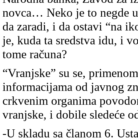
novca… Neko je to negde u
da zaradi, i da ostavi “na i
je, kuda ta sredstva idu, i v
tome računa?
“Vranjske” su se, primeno
informacijama od javnog zna
crkvenim organima povodom
vranjske, i dobile sledeće 
-U skladu sa članom 6. Usta