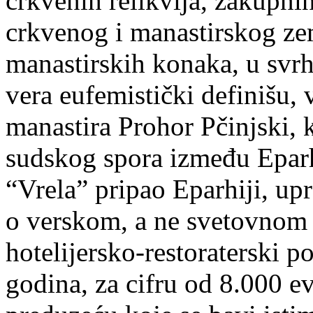
crkvenih relikvija, zakupni
crkvenog i manastirskog zem
manastirskih konaka, u svrh
vera eufemistički definišu,
manastira Prohor Pčinjski, 
sudskog spora između Eparh
“Vrela” pripao Eparhiji, up
o verskom, a ne svetovnom 
hotelijersko-restoraterski p
godina, za cifru od 8.000 