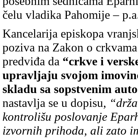
posebnim sednicama Eparhij
čelu vladika Pahomije – p.a.
Kancelarija episkopa vranj
poziva na Zakon o crkvama 
predviđa da
“crkve i versk
upravljaju svojom imovin
skladu sa sopstvenim au
nastavlja se u dopisu,
“drža
kontrolišu poslovanje Eparh
izvornih prihoda, ali zato i