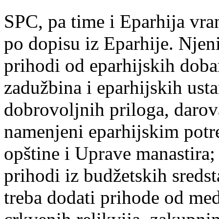
SPC, pa time i Eparhija vra
po dopisu iz Eparhije. Njeni
prihodi od eparhijskih doba
zadužbina i eparhijskih ust
dobrovoljnih priloga, darov
namenjeni eparhijskim potr
opštine i Uprave manastira;
prihodi iz budžetskih sreds
treba dodati prihode od meda