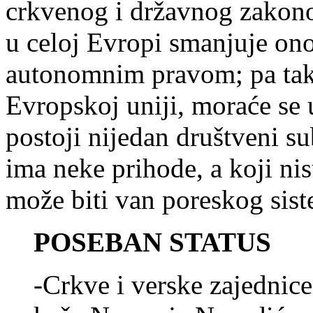
crkvenog i državnog zakono
u celoj Evropi smanjuje ono
autonomnim pravom; pa tako
Evropskoj uniji, moraće se 
postoji nijedan društveni su
ima neke prihode, a koji n
može biti van poreskog sist
POSEBAN STATUS
-Crkve i verske zajednice