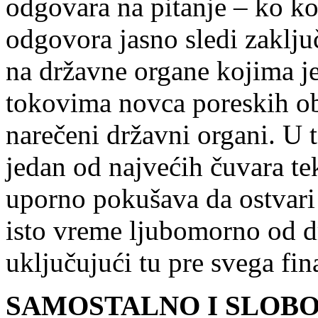
odgovara na pitanje – ko ko
odgovora jasno sledi zaklj
na državne organe kojima je
tokovima novca poreskih obv
narečeni državni organi. U 
jedan od najvećih čuvara te
uporno pokušava da ostvari 
isto vreme ljubomorno od dr
uključujući tu pre svega fin
SAMOSTALNO I SLOB