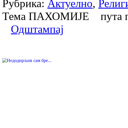
Рубрика:
Актуелно
,
Религ
Тема ПАХОМИЈЕ пута п
Одштампај