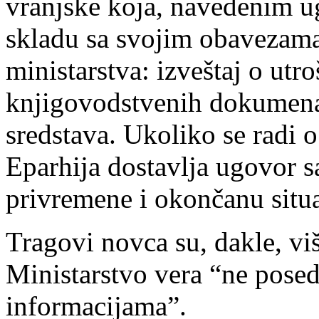
vranjske koja, navedenim ug
skladu sa svojim obavezama
ministarstva: izveštaj o utr
knjigovodstvenih dokumenata
sredstava. Ukoliko se radi 
Eparhija dostavlja ugovor 
privremene i okončanu situ
Tragovi novca su, dakle, viš
Ministarstvo vera “ne pose
informacijama”.