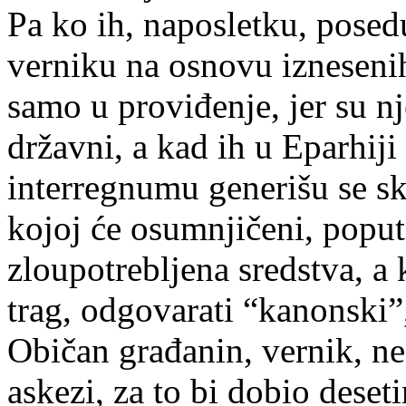
Pa ko ih, naposletku, pos
verniku na osnovu iznesenih
samo u proviđenje, jer su nj
državni, a kad ih u Eparhiji 
interregnumu generišu se sk
kojoj će osumnjičeni, popu
zloupotrebljena sredstva, a
trag, odgovarati “kanonski
Običan građanin, vernik, 
askezi, za to bi dobio deset