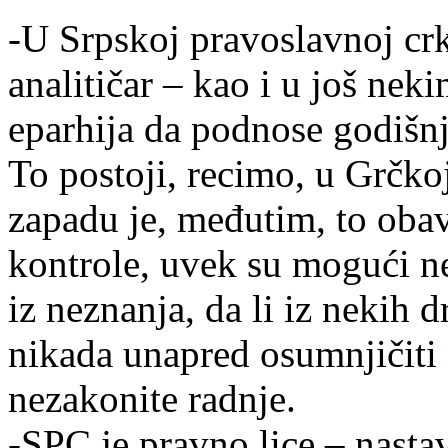
-U Srpskoj pravoslavnoj crk
analitičar – kao i u još ne
eparhija da podnose godišnj
To postoji, recimo, u Grčko
zapadu je, međutim, to oba
kontrole, uvek su mogući nek
iz neznanja, da li iz nekih 
nikada unapred osumnjičiti 
nezakonite radnje.
-SPC je pravno lice – nastav