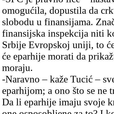
omogućila, dopustila da crk
slobodu u finansijama. Znač
finansijska inspekcija niti 
Srbije Evropskoj uniji, to ć
će eparhije morati da prikaž
moraju.
-Naravno – kaže Tucić – sve
eparhijom; a ono što se ne t
Da li eparhije imaju svoje k
one osposobljene za to? I k