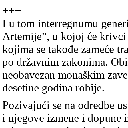
+++
I u tom interregnumu generi
Artemije”, u kojoj će krivci
kojima se takođe zameće tra
po državnim zakonima. Obič
neobavezan monaškim zaveto
desetine godina robije.
Pozivajući se na odredbe u
i njegove izmene i dopune i