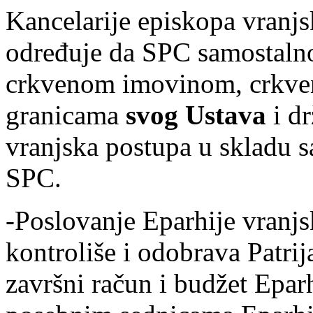
Kancelarije episkopa vranj
određuje da SPC samostalno
crkvenom imovinom, crkve
granicama
svog Ustava
i dr
vranjska postupa u skladu
SPC.
-Poslovanje Eparhije vranjs
kontroliše i odobrava Patrij
završni račun i budžet Epar