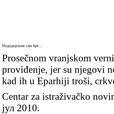
Недодирљив сам бре…
Prosečnom vranjskom vernik
proviđenje, jer su njegovi n
kad ih u Eparhiji troši, crkv
Centar za istraživačko novin
јул 2010.