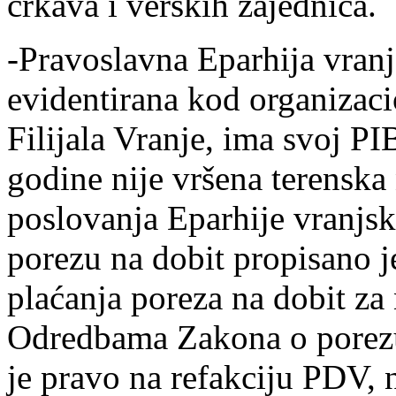
crkava i verskih zajednica.
-Pravoslavna Eparhija vranj
evidentirana kod organizaci
Filijala Vranje, ima svoj P
godine nije vršena terenska 
poslovanja Eparhije vranj
porezu na dobit propisano 
plaćanja poreza na dobit za
Odredbama Zakona o porezu
je pravo na refakciju PDV,