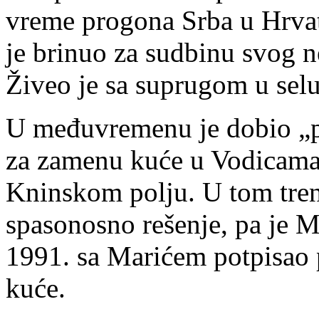
vreme progona Srba u Hrva
je brinuo za sudbinu svog 
Živeo je sa suprugom u selu
U međuvremenu je dobio „
za zamenu kuće u Vodicama 
Kninskom polju. U tom tren
spasonosno rešenje, pa je
1991. sa Marićem potpisao 
kuće.