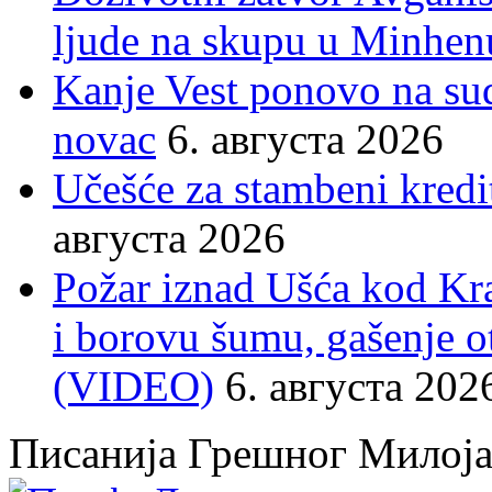
ljude na skupu u Minhen
Kanje Vest ponovo na su
novac
6. августа 2026
Učešće za stambeni kredit
августа 2026
Požar iznad Ušća kod Kral
i borovu šumu, gašenje o
(VIDEO)
6. августа 202
Писанија Грешног Милој