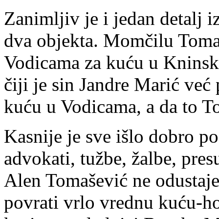
Zanimljiv je i jedan detalj 
dva objekta. Momčilu Toma
Vodicama za kuću u Knins
čiji je sin Jandre Marić već 
kuću u Vodicama, a da to To
Kasnije je sve išlo dobro p
advokati, tužbe, žalbe, pre
Alen Tomašević ne odustaje
povrati vrlo vrednu kuću-ho