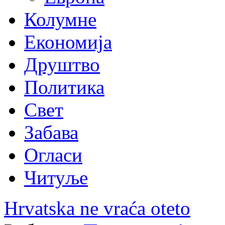
Колумне
Економија
Друштво
Политика
Свет
Забава
Огласи
Читуље
Hrvatska ne vraća oteto