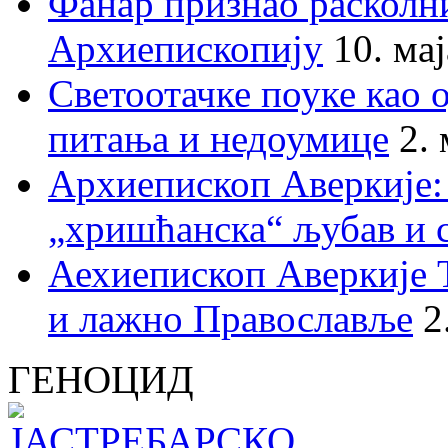
Фанар признао раскол
Архиепископију
10. ма
Светоотачке поуке као 
питања и недоумице
2.
Архиепископ Аверкије:
„хришћанска“ љубав и 
Аехиепископ Аверкије 
и лажно Православље
2
ГЕНОЦИД