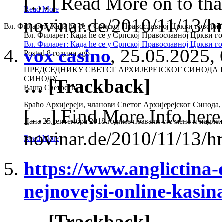
[…] Read More on to tha
Read More
novinar.de/2010/11/13/hr
Вл. Филарет: Када ће се у Српској Православној Цркви говори
Вл. Филарет: Када ће се у Српској Православној Цркви 
Вл. Филарет: Када ће се у Српској Православној Цркви 
vox casino
,
25.05.2025,
Posted 8 година ago
ПРЕДСЕДНИКУ СВЕТОГ АРХИЈЕРЕЈСКОГ СИНОДА 
СИНОДУ
… [Trackback]
Ваша Светости,
Браћо Архијереји, чланови Светог Архијерејског Синода,
[…] Find More Info here 
Дана 25.септембра 2018.године позвали сте мене и надле
novinar.de/2010/11/13/hr
Read More
https://www.anglictina-
nejnovejsi-online-kasin
… [Trackback]