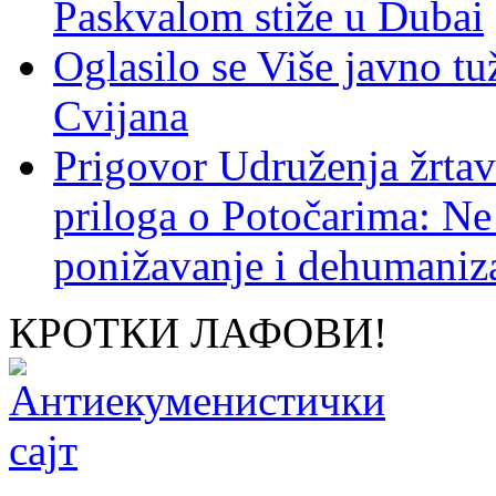
Paskvalom stiže u Dubai
Oglasilo se Više javno tu
Cvijana
Prigovor Udruženja žrta
priloga o Potočarima: N
ponižavanje i dehumaniza
КРОТКИ ЛАФОВИ!