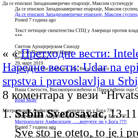
Да се епископ Западноамеричке епархије, Максим суспендује
Да се епископ Западноамеричке епархије, Максим суспен
Да се епископ Западноамеричке епархије, Максим суспен
Posted 7 година ago
Текст петиције свештенства СПЦ у Америци против вла
***
Светом Архијерејском Синоду
« «
Претходне вести: Intele
Српске Православне Цркве
Београд, Србија
Наредне вести: Udar na epi
29. март 2019
Сан Дијего, Лос Анђелес, Лас Вегас, Чикаго
srpstva i pravoslavlja u Srbi
Вашa Светости, Високопреосвећени и Преосвећени оци 
8 коментара у вези “Hrvats
Read More
Srbin Svetosavac
,
13.11
Митрополите Амфилохије …..верујете ли у Бога ??!!
Митрополите Амфилохије …..верујете ли у Бога ??!!
Митрополите Амфилохије …..верујете ли у Бога ??!!
Posted 7 година ago
Sve sto je oteto, to je i 
Ово катастрофално питање није упућено само Митрополит