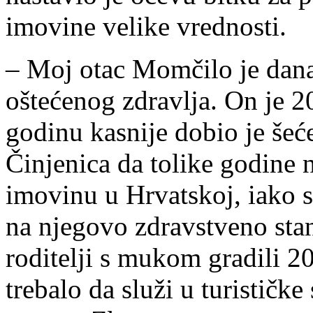
imovine velike vrednosti.
– Moj otac Momčilo je danas
oštećenog zdravlja. On je 
godinu kasnije dobio je šeće
Činjenica da tolike godine 
imovinu u Hrvatskoj, iako sm
na njegovo zdravstveno sta
roditelji s mukom gradili 20
trebalo da služi u turističk