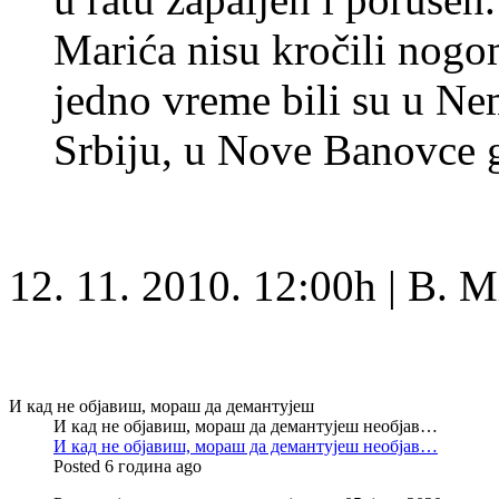
Marića nisu kročili nogo
jedno vreme bili su u Nem
Srbiju, u Nove Banovce g
12. 11. 2010. 12:00h | B. Mi
И кад не објавиш, мораш да демантујеш
И кад не објавиш, мораш да демантујеш необјав…
И кад не објавиш, мораш да демантујеш необјав…
Posted 6 година ago