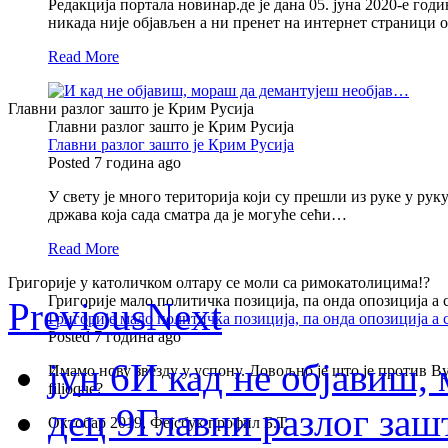
Редакција портала новинар.де је дана 05. јуна 2020-е годи
никада није објављен а ни пренет на интернет страници
Read More
Главни разлог зашто је Крим Русија
Главни разлог зашто је Крим Русија
Главни разлог зашто је Крим Русија
Posted 7 година ago
У свету је много територија који су прешли из руке у ру
држава која сада сматра да је могуће сећи…
Read More
Григорије у католичком олтару се моли са римокатолицима!?
Григорије мало политичка позиција, па онда опозиција а
Previous
Next
Григорије мало политичка позиција, па онда опозиција а
Posted 7 година ago
јун 6
И кад не објавиш
Имамо нову звезду у успону. Довољно је што је против Вуч
filioque?
дец 9
Главни разлог заш
Октобар 2019, Фејсбук профил Б.Т.