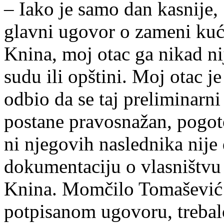
– Iako je samo dan kasnije,
glavni ugovor o zameni kuć
Knina, moj otac ga nikad nij
sudu ili opštini. Moj otac je
odbio da se taj preliminarni
postane pravosnažan, pogot
ni njegovih naslednika nij
dokumentaciju o vlasništvu
Knina. Momčilo Tomašević 
potpisanom ugovoru, trebal