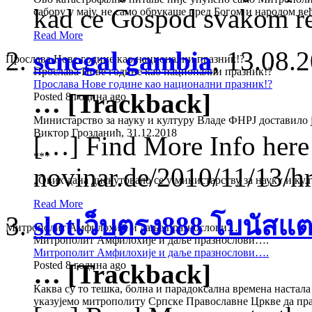
kad ce Gospod svakom rec
сабору у мају, не само обрукаше пред Богом и народом в
Read More
senegal gambia
,
13.08.2
Прослава Нове године као национални празник!?
Прослава Нове године као национални празник!?
Прослава Нове године као национални празник!?
… [Trackback]
Posted 8 година ago
Министарство за науку и културу Владе ФНРЈ доставило ј
Виктор Грозданић, 31.12.2018
[…] Find More Info here 
***
novinar.de/2010/11/13/hr
„Ових дана дискутовало се у министарству за науку и ку
Read More
slotเว็บตรง888 โบนัสแ
Митрополит Амфилохије и даље празнослови….
Митрополит Амфилохије и даље празнослови….
Митрополит Амфилохије и даље празнослови….
Posted 8 година ago
… [Trackback]
Каква су то тешка, болна и парадоксална времена настал
указујемо митрополиту Српске Православне Цркве да пра