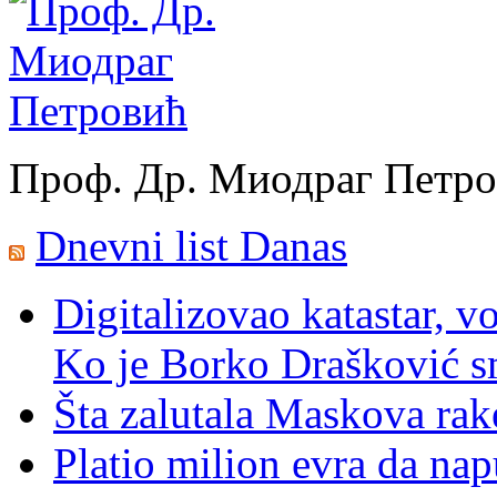
Проф. Др. Миодраг Петр
Dnevni list Danas
Digitalizovao katastar, v
Ko je Borko Drašković s
Šta zalutala Maskova rak
Platio milion evra da nap