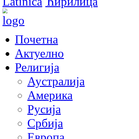
Latinica
Ћирилица
Почетна
Актуелно
Религија
Аустралија
Америка
Русија
Србија
Европа