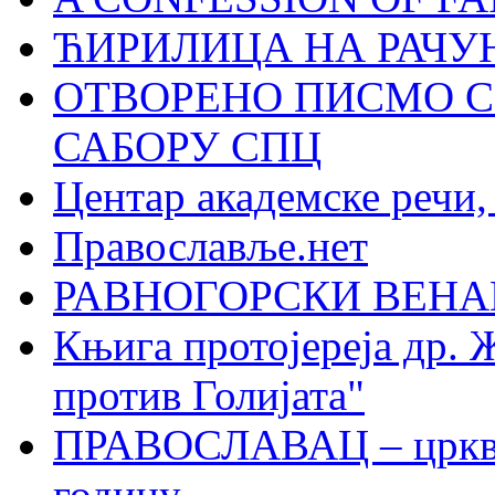
ЋИРИЛИЦА НА РАЧ
ОТВОРЕНО ПИСМО С
САБОРУ СПЦ
Центар академске речи
Православље.нет
РАВНОГОРСКИ ВЕНА
Књига протојереја др. 
против Голијата"
ПРАВОСЛАВАЦ – црквен
годину