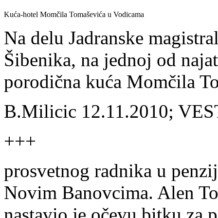
Kuća-hotel Momčila Tomaševića u Vodicama
Na delu Jadranske magistral
Šibenika, na jednoj od najatr
porodična kuća Momčila To
B.Milicic 12.11.2010; VES
+++
prosvetnog radnika u penziji
Novim Banovcima. Alen To
nastavio je očevu bitku za p