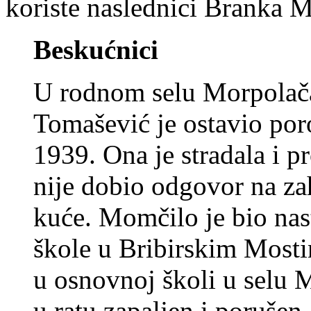
koriste naslednici Branka M
Beskućnici
U rodnom selu Morpolač
Tomašević je ostavio por
1939. Ona je stradala i p
nije dobio odgovor na z
kuće. Momčilo je bio nas
škole u Bribirskim Most
u osnovnoj školi u selu M
u ratu zapaljen i poruše