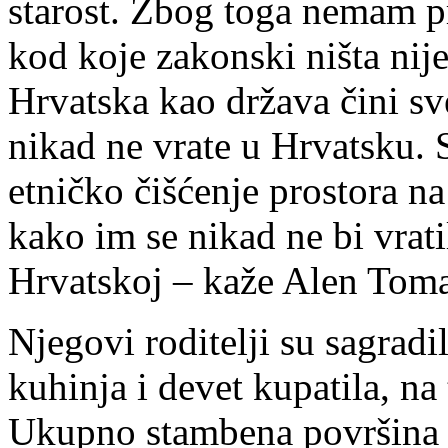
starost. Zbog toga nemam p
kod koje zakonski ništa nij
Hrvatska kao država čini sve
nikad ne vrate u Hrvatsku. 
etničko čišćenje prostora n
kako im se nikad ne bi vrati
Hrvatskoj – kaže Alen Toma
Njegovi roditelji su sagradil
kuhinja i devet kupatila, na 
Ukupno stambena površina 