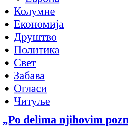
Колумне
Економија
Друштво
Политика
Свет
Забава
Огласи
Читуље
„Po delima njihovim pozn