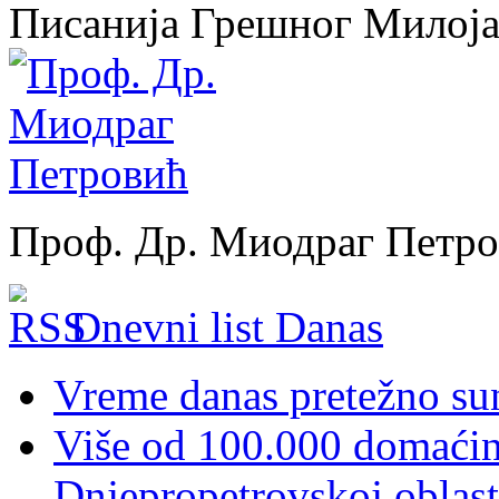
Писанија Грешног Милој
Проф. Др. Миодраг Петр
Dnevni list Danas
Vreme danas pretežno sun
Više od 100.000 domaćins
Dnjepropetrovskoj oblast