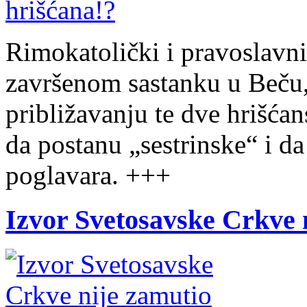
Rimokatolički i pravoslavni
završenom sastanku u Beču,
približavanju te dve hrišća
da postanu „sestrinske“ i d
poglavara. +++
Izvor Svetosavske Crkve 