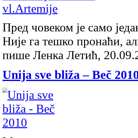
Пред човеком је само једа
Није га тешко пронаћи, ал
пише Ленка Летић, 20.09.
Unija sve bliža – Beč 201