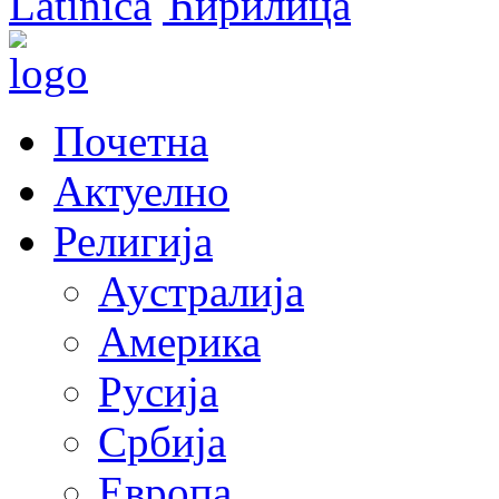
Latinica
Ћирилица
Почетна
Актуелно
Религија
Аустралија
Америка
Русија
Србија
Европа