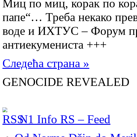
Миц по миц, корак по кор
папе“… Треба некако прев
воде и ИХТУС – Форум п
антиекумениста +++
Следећа страна »
GENOCIDE REVEALED
N1 Info RS – Feed