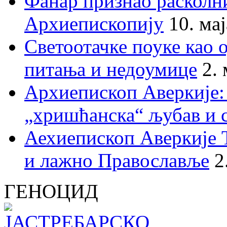
Фанар признао раскол
Архиепископију
10. ма
Светоотачке поуке као 
питања и недоумице
2.
Архиепископ Аверкије:
„хришћанска“ љубав и 
Аехиепископ Аверкије 
и лажно Православље
2
ГЕНОЦИД