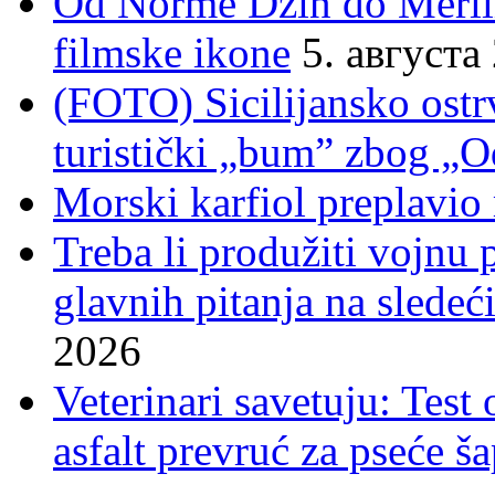
Od Norme Džin do Meril
filmske ikone
5. августа
(FOTO) Sicilijansko ostrv
turistički „bum” zbog „O
Morski karfiol preplavio
Treba li produžiti vojnu
glavnih pitanja na sledeći
2026
Veterinari savetuju: Test
asfalt prevruć za pseće š