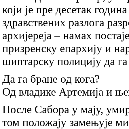
који је пре десетак годин
здравствених разлога раз
архијереја – намах постај
призренску епархију и на
шиптарску полицију да га
Да га бране од кога?
Од владике Артемија и ње
После Сабора у мају, уми
том положају замењује м