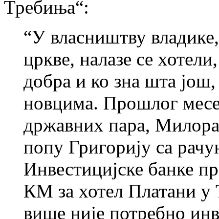
Требиња“:
“У власништву владике,
цркве, налазе се хотел
добра и ко зна шта још
новцима. Прошлог месе
државних пара, Милора
попу Григорију са рачун
Инвестицијске банке пр
КМ за хотел Платани у Т
више није потребно инв