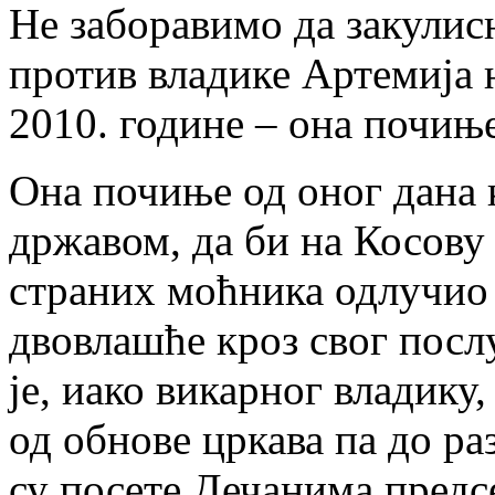
Не заборавимо да закулисн
против владике Артемија 
2010. године – она почиње
Она почиње од оног дана к
државом, да би на Косову
страних моћника одлучио 
двовлашће кроз свог посл
је, иако викарног владику
од обнове цркава па до ра
су посете Дечанима предс