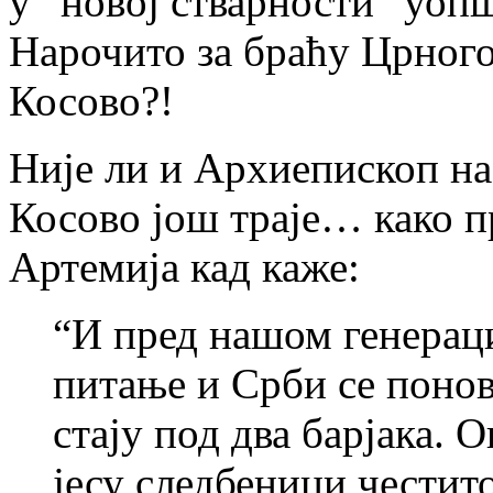
у “новој стварности“ уоп
Нарочито за браћу Црног
Косово?!
Није ли и Архиепископ на 
Косово још траје… како п
Артемија кад каже:
“И пред нашом генераци
питање и Срби се поново
стају под два барјака. 
јесу следбеници честито