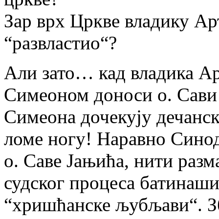
Зар врх Цркве владику Арт
“развластио“?
Али зато… кад владика Ар
Симеоном доноси о. Сави 
Симеона дочекују дечанс
ломе ногу! Наравно Синод
о. Саве Јањића, нити раз
судског процеса батинаш
“хришћанске љубљави“. Зб