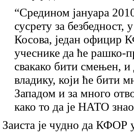
“Средином јануара 2010
сусрету за безбедност, 
Косова, један официр К
учеснике да ће рашко-п
свакако бити смењен, и
владику, који ће бити м
Западом и за много отво
како то да је НАТО знао
Заиста је чудно да КФОР 