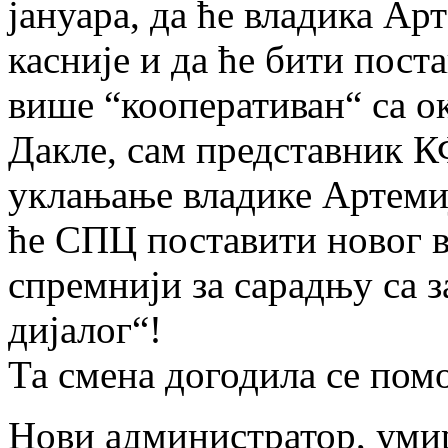
јануара, да ће владика Ар
касније и да ће бити пост
више “кооперативан“ са о
Дакле, сам представник 
уклањање владике Артемија
ће СПЦ поставити новог в
спремнији за сарадњу са з
дијалог“!
Та смена догодила се по
Нови администратор, уми