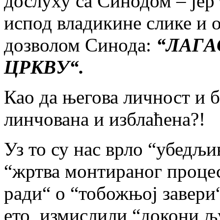
дослуху са Синодом – јер
испод владикине слике и 
дозволом Синода:
“ЛАГА
ЦРКВУ“.
Као да његова личност и б
линчована и изблаћена?!
Уз то су нас врло “убедљи
“жртва монтираног процеса
ради“ о “тобожњој завери“
ето, измислили “докони љу