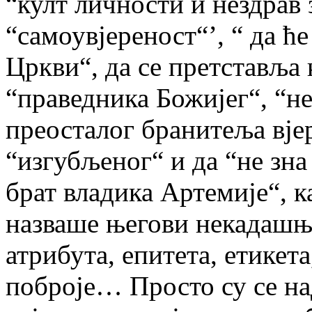
“култ личности и нездрав
“самоувјереност“’, “ да ћ
Цркви“, да се претставља 
“праведника Божијег“, “н
преосталог бранитеља вјер
“изгубљеног“ и да “не зна
брат владика Артемије“, к
назваше његови некадашњи
атрибута, епитета, етикета
поброје… Просто су се на