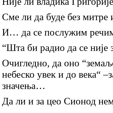
Није ли владика Григори
Сме ли да буде без митре 
И… да се послужим речим
“Шта би радио да се није 
Очигледно, да оно “земаљс
небеско увек и до века“ –
значења…
Да ли и за цео Сионод не