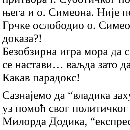
њега и о. Симеона. Није 
Грчке ослободио о. Симео
доказа?!
Безобзирна игра мора да с
се настави… ваљда зато д
Какав парадокс!
Сазнајемо да “владика за
уз помоћ свог политичког
Милорда Додика, “експрес