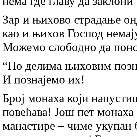
нема где главу да заклони
Зар и њихово страдање он
као и њихов Господ немају
Можемо слободно да поно
“По делима њиховим позн
И познајемо их!
Број монаха који напусти
повећава! Још пет монаха
манастире – чиме укупан 