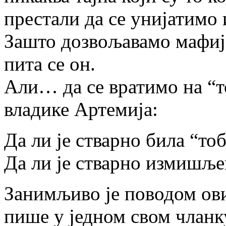
престали да се унијатимо 
Зашто дозвољавамо мафиј
пита се он.
Али… да се вратимо на “
владике Артемија:
Да ли је стварно била “т
Да ли је стварно измишље
Занимљиво је поводом ови
пише у једном свом чланк