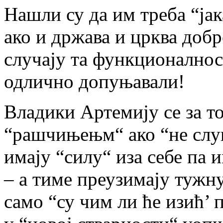
Нашли су да им треба “јака
ако и држава и црква до
случају та функционалност
одлично допуњавали!
Владики Артемију се за т
“рашчињењм“ ако “не слу
имају “силу“ иза себе па и
– а тиме преузимају тужн
само “су чим ли ће изић’