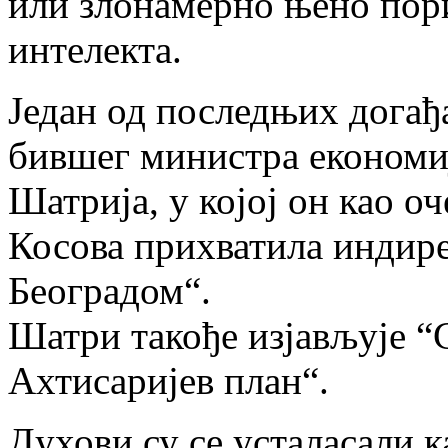
или злонамерно њено пори
интелекта.
Један од последњих догађај
бившег министра економиј
Шатрија, у којој он као оч
Косова прихватила индире
Београдом“.
Шатри такође изјављује “
Ахтисаријев план“.
Духови су се усталасали к