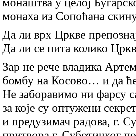
монаштва у целој Бугарско
монаха из Сопоћана скин
Да ли врх Цркве препознај
Да ли се пита колико Цркв
Зар не рече владика Артем
бомбу на Косово… и да ће
Не заборавимо ни фарсу с
за које су оптужени секре
и предузимач радова, г. С
притвора г. Суботичког п