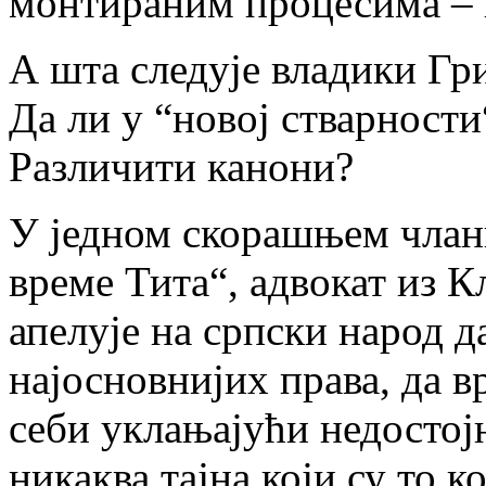
монтираним процесима – 
А шта следује владики Гр
Да ли у “новој стварност
Различити канони?
У једном скорашњем чланк
време Тита“, адвокат из 
апелује на српски народ 
најосновнијих права, да в
себи уклањајући недостојн
никаква тајна који су то к