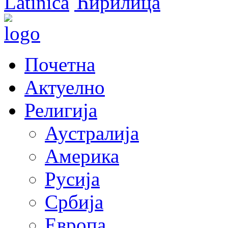
Latinica
Ћирилица
Почетна
Актуелно
Религија
Аустралија
Америка
Русија
Србија
Европа