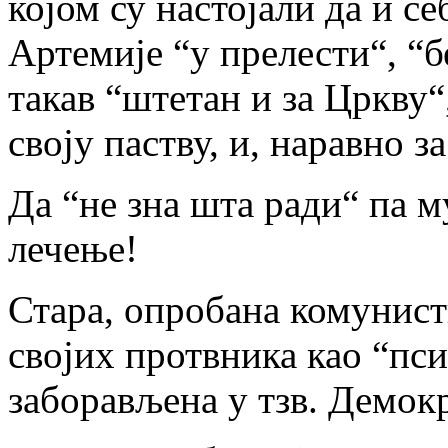
којом су настојали да и се
Артемије “у прелести“, “бе
такав “штетан и за Цркву“,
своју паству, и, наравно 
Да “не зна шта ради“ па м
лечење!
Стара, опробана комунис
својих протвника као “пси
заборављена у тзв. Демок