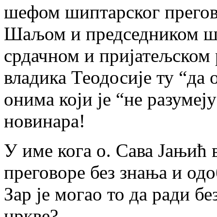
шефом шиптарског прего
Шаљом и председником ши
срдачном и пријатељском 
владика Теодосије ту “да 
онима који је “не разумеј
новинара!
У име кога о. Сава Јањић 
преговоре без знања и од
Зар је могао то да ради б
цркве?