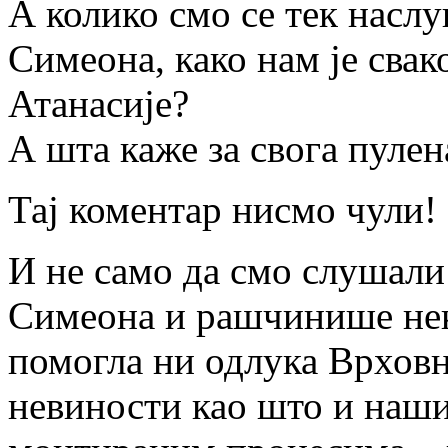
А колико смо се тек насл
Симеона, како нам је свак
Атанасије?
А шта каже за свога пулен
Тај коментар нисмо чули!
И не само да смо слушали 
Симеона и рашчинише не
помогла ни одлука Врховн
невиности као што и наш