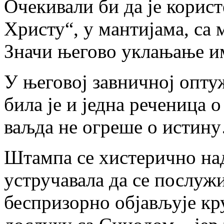
Очекивали би да је корист
Христу“, у мантијама, са 
Значи његово уклањање и
У његовој завничној опту
била је и једна реченица 
ваљда не огреше о истин
Штампа се хистерично над
устручавала да се послуж
беспризорно објављује кр