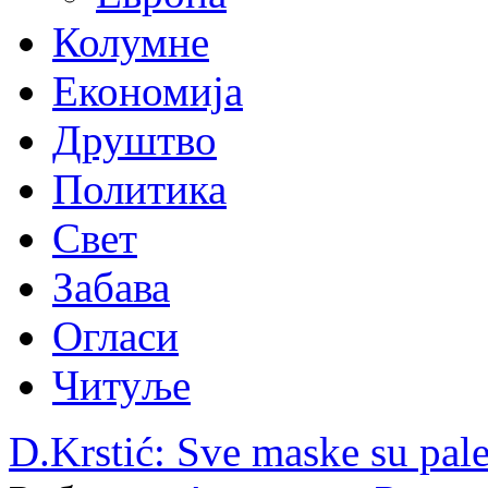
Колумне
Економија
Друштво
Политика
Свет
Забава
Огласи
Читуље
D.Krstić: Sve maske su pal