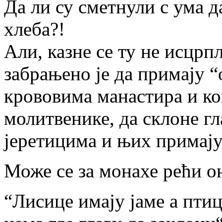
Да ли су сметнули с ума д
хлеба?!
Али, казне се ту не исцрп
забрањено је да примају “
крововима манастира и ко
молитвенике, да склоне гла
јеретицима и њих примају 
Може се за монахе рећи о
“Лисице имају јаме а птиц