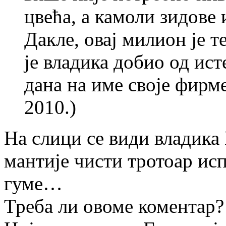
цвећа, а камоли зидове
Дакле, овај милион је те
је владика добио од ис
дана на име своје фирме
2010.)
На слици се види владика 
мантије чисти тротоар ис
гуме…
Треба ли овоме коментар?