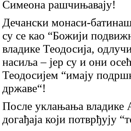
Симеона рашчињавају!
Дечански монаси-батинаши
су се као “Божији подвиж
владике Теодосија, одлучи
насиља – јер су и они осе
Теодосијем “имају подршк
државе“!
После уклањања владике А
догађаја који потврђују “