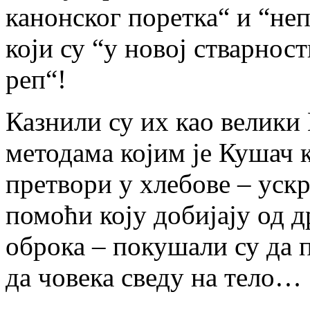
канонског поретка“ и “н
који су “у новој стварнос
реп“!
Казнили су их као велики
методама којим је Кушач 
претвори у хлебове – ус
помоћи коју добијају од 
оброка – покушали су да 
да човека сведу на тело…