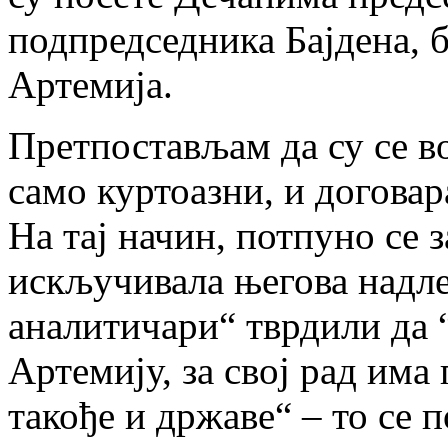
подпредседника Бајдена, б
Артемија.
Претпостављам да су се в
само куртоазни, и договар
На тај начин, потпуно се 
искључивала његова надле
аналитичари“ тврдили да 
Артемију, за свој рад има
такође и државе“ – то се 