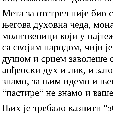
Мета за отстрел није био 
његова духовна чеда, мон
молитвеници који у најт
са својим народом, чији ј
душом и срцем заволеше с
анђеоски дух и лик, и зат
знамо, за њим идемо и њег
“пастире“ не знамо и ваше
Њих је требало казнити “