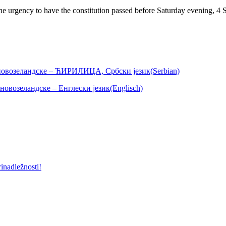
y the urgency to have the constitution passed before Saturday evenin
овозеландске – ЋИРИЛИЦА, Србски језик(Serbian)
возеландске – Енглески језик(Englisch)
inadležnosti!