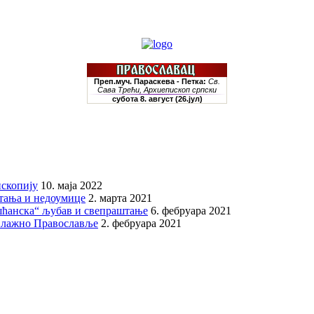
скопију
10. маја 2022
итања и недоумице
2. марта 2021
шћанска“ љубав и свепраштање
6. фебруара 2021
 лажно Православље
2. фебруара 2021