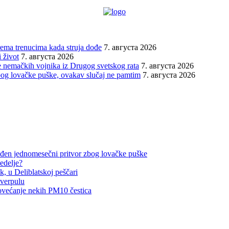
prema trenucima kada struja dođe
7. августа 2026
 život
7. августа 2026
 nemačkih vojnika iz Drugog svetskog rata
7. августа 2026
bog lovačke puške, ovakav slučaj ne pamtim
7. августа 2026
đen jednomesečni pritvor zbog lovačke puške
edelje?
, u Deliblatskoj peščari
iverpulu
ovećanje nekih PM10 čestica