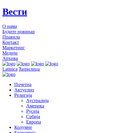
Вести
О нама
Будите новинар
Правила
Контакт
Маркетинг
Медији
Архива
Latinica
Ћирилица
Почетна
Актуелно
Религија
Аустралија
Америка
Русија
Србија
Европа
Колумне
Економија