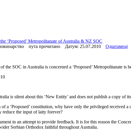
or the ‘Proposed’ Metropolitanate of Australia & NZ SOC
овинарство пута прочитано Датум:
25.07.2010
Одштампај
 of the SOC in Australia is concerned a ‘Proposed’ Metropolitanate is 
010
ralia is silent about this ‘New Entity’ and does not publish a copy of it
ion of a ‘Proposed’ constitution, why have only the privileged receive
 reduce the input of laity forever?
ent in an attempt to provide feedback. It is for this reason the Concern
 wider Serbian Orthodox faithful throughout Australia.