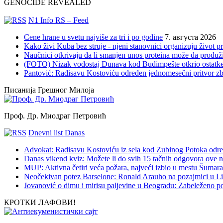
GENOCIDE REVEALED
N1 Info RS – Feed
Cene hrane u svetu najviše za tri i po godine
7. августа 2026
Kako živi Kuba bez struje - njeni stanovnici organizuju život 
Naučnici otkrivaju da li smanjen unos proteina može da produži
(FOTO) Nizak vodostaj Dunava kod Budimpešte otkrio ostatke
Pantović: Radisavu Kostoviću određen jednomesečni pritvor z
Писанија Грешног Милоја
Проф. Др. Миодраг Петровић
Dnevni list Danas
Advokat: Radisavu Kostoviću iz sela kod Zubinog Potoka odre
Danas vikend kviz: Možete li do svih 15 tačnih odgovora ove n
MUP: Aktivna četiri veća požara, najveći izbio u mestu Šumarak
Neočekivan potez Barselone: Ronald Arauho na pozajmici u L
Jovanović o dimu i mirisu paljevine u Beogradu: Zabeleženo p
КРОТКИ ЛАФОВИ!