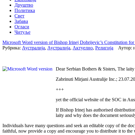
Друштво
Политика
Свет
Забава
Огласи
Читуље
Microsoft Word version of Bishop Irinej Dobrijevic’s Constitution f
Рубрика:
Аустралија
,
Аустралија
,
Актуелно
,
Религија
Аутор: н
Dear Serbian Bothers & Sisters, The laity
Zabrinuti Mirjani Australije Inc.; 23.07.2
+++
yet the official website of the SOC in Aust
If Bishop Irinej has authorised distribut
laity and why does the document seriously
Individuals have many questions and seek an editable copy of the docum
faithful, now provide a copy and encourage you to distribute it to the