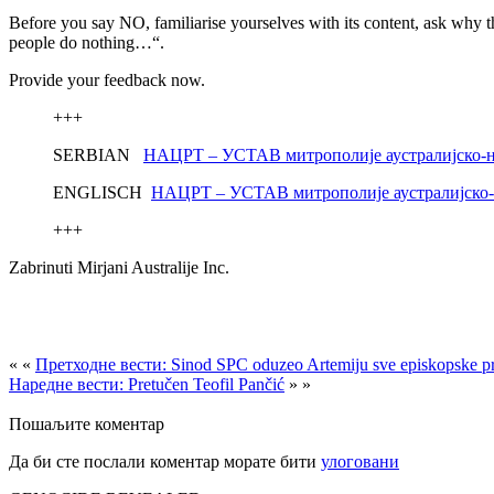
Before you say NO, familiarise yourselves with its content, ask wh
people do nothing…“.
Provide your feedback now.
+++
SERBIAN
НАЦРТ – УСТАВ митрополије аустралијско-н
ENGLISCH
НАЦРТ – УСТАВ митрополије аустралијско-но
+++
Zabrinuti Mirjani Australije Inc.
« «
Претходне вести: Sinod SPC oduzeo Artemiju sve episkopske pr
Наредне вести: Pretučen Teofil Pančić
» »
Пошаљите коментар
Да би сте послали коментар морате бити
улоговани