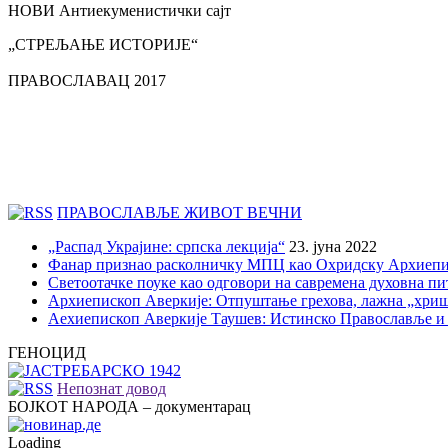
НОВИ Антиекуменистички сајт
„СТРЕЉАЊЕ ИСТОРИЈЕ“
ПРАВОСЛАВАЦ 2017
ПРАВОСЛАВЉЕ ЖИВОТ ВЕЧНИ
„Распад Украјине: српска лекција“
23. јуна 2022
Фанар признао расколничку МПЦ као Охридску Архиепи
Светоотачке поуке као одговори на савремена духовна п
Архиепископ Аверкије: Отпуштање грехова, лажна „хри
Аехиепископ Аверкије Таушев: Истинско Православље и
ГЕНОЦИД
Непознат довод
БОЈКОТ НАРОДА – документарац
Loading