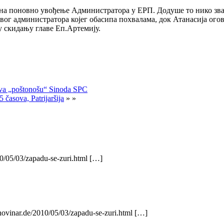
е на поновно увођење Администратора у ЕРП. Додуше то нико зва
вог администратора којег обасипа похвалама, док Атанасија огова
у скидању главе Еп.Артемију.
ava „poštonošu“ Sinoda SPC
časova, Patrijaršija
» »
0/05/03/zapadu-se-zuri.html […]
novinar.de/2010/05/03/zapadu-se-zuri.html […]