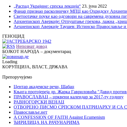
„Распад Украјине: српска лекција“
23. јуна 2022
Фанар признао расколничку МПЦ као Охридску Архиепи
Светоотачке поуке као одговори на савремена духовна п
Архиепископ Аверкије: Отпуштање грехова, лажна „хри
Аехиепископ Аверкије Таушев: Истинско Православље и
ГЕНОЦИД
Непознат довод
БОЈКОТ НАРОДА – документарац
Loading
КОРУПЦИЈА, ВЛАСТ, ДРЖАВА
Препоручујемо
Центар академске речи, Шабац
Књига протојереја др. Жарка Гавриловића "Давид против
ПРАВОСЛАВАЦ – црквени календар за 2017-ту годину
РАВНОГОРСКИ ВЕНАЦ
ОТВОРЕНО ПИСМО СРПСКОМ ПАТРИЈАРХУ И СА 
Православље.нет
A CONFESSION OF FAITH Against Ecumenism
ЋИРИЛИЦА НА РАЧУНАРИМА