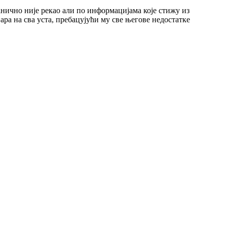
нично није рекао али по информацијама које стижу из
ра на сва уста, пребацујући му све његове недостатке