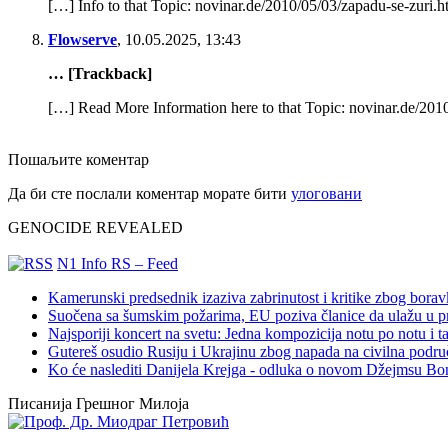
[…] Info to that Topic: novinar.de/2010/05/03/zapadu-se-zuri.
Flowserve
,
10.05.2025, 13:43
… [Trackback]
[…] Read More Information here to that Topic: novinar.de/201
Пошаљите коментар
Да би сте послали коментар морате бити
улоговани
GENOCIDE REVEALED
N1 Info RS – Feed
Kamerunski predsednik izaziva zabrinutost i kritike zbog bora
Suočena sa šumskim požarima, EU poziva članice da ulažu u pre
Najsporiji koncert na svetu: Jedna kompozicija notu po notu i 
Gutereš osudio Rusiju i Ukrajinu zbog napada na civilna podru
Ko će naslediti Danijela Krejga - odluka o novom Džejmsu Bon
Писанија Грешног Милоја