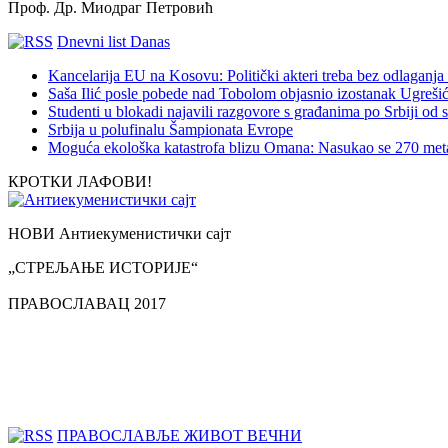
Проф. Др. Миодраг Петровић
Dnevni list Danas
Kancelarija EU na Kosovu: Politički akteri treba bez odlaganja 
Saša Ilić posle pobede nad Tobolom objasnio izostanak Ugreši
Studenti u blokadi najavili razgovore s građanima po Srbiji od s
Srbija u polufinalu Šampionata Evrope
Moguća ekološka katastrofa blizu Omana: Nasukao se 270 meta
КРОТКИ ЛАФОВИ!
НОВИ Антиекуменистички сајт
„СТРЕЉАЊЕ ИСТОРИЈЕ“
ПРАВОСЛАВАЦ 2017
ПРАВОСЛАВЉЕ ЖИВОТ ВЕЧНИ