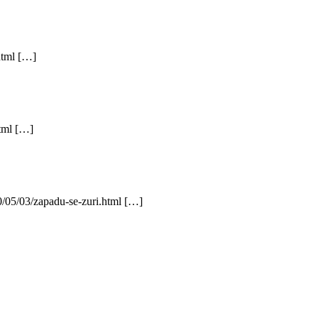
html […]
html […]
0/05/03/zapadu-se-zuri.html […]