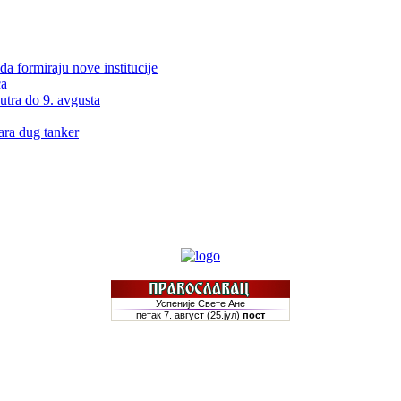
da formiraju nove institucije
ća
utra do 9. avgusta
ra dug tanker