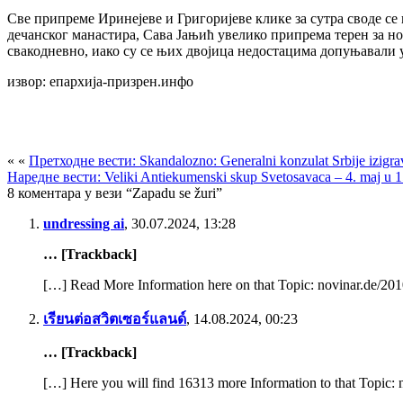
Све припреме Иринејеве и Григоријеве клике за сутра своде с
дечанског манастира, Сава Јањић увелико припрема терен за но
свакодневно, иако су се њих двојица недостацима допуњавали 
извор: епархија-призрен.инфо
« «
Претходне вести: Skandalozno: Generalni konzulat Srbije izigr
Наредне вести: Veliki Antiekumenski skup Svetosavaca – 4. maj u 15 
8 коментара у вези “Zapadu se žuri”
undressing ai
,
30.07.2024, 13:28
… [Trackback]
[…] Read More Information here on that Topic: novinar.de/201
เรียนต่อสวิตเซอร์แลนด์
,
14.08.2024, 00:23
… [Trackback]
[…] Here you will find 16313 more Information to that Topic: 