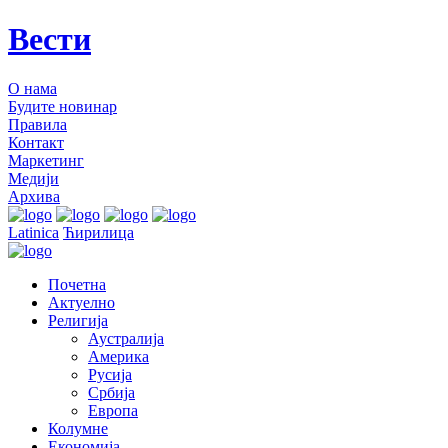
Вести
О нама
Будите новинар
Правила
Контакт
Маркетинг
Медији
Архива
Latinica
Ћирилица
Почетна
Актуелно
Религија
Аустралија
Америка
Русија
Србија
Европа
Колумне
Економија