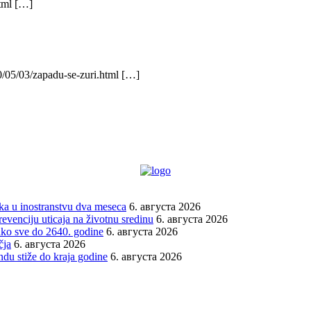
html […]
0/05/03/zapadu-se-zuri.html […]
vka u inostranstvu dva meseca
6. августа 2026
venciju uticaja na životnu sredinu
6. августа 2026
tako sve do 2640. godine
6. августа 2026
čja
6. августа 2026
du stiže do kraja godine
6. августа 2026