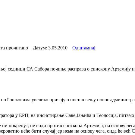
та прочитано Датум:
3.05.2010
Одштампај
њој седници СА Сабора почиње расправа о епископу Артемију и
и по ћошковима увелико причају о постављењу новог администра
ратора у ЕРП, на инсистирање Саве Јањића и Теодосија, питамо с
ије ни покренут, не води против епископа Артемија, на основу ч
ероватно неће бити случај јер нема на основу чега, онда ће ве