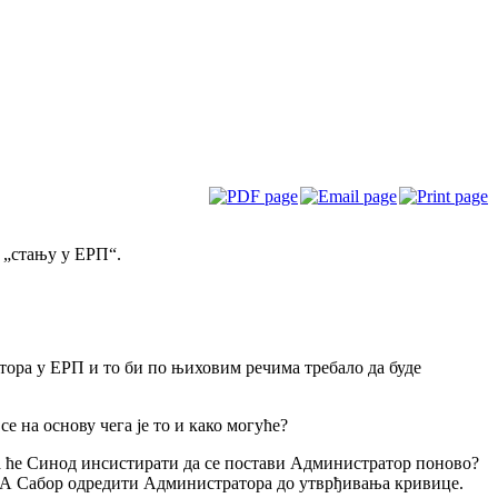
 „стању у ЕРП“.
тора у ЕРП и то би по њиховим речима требало да буде
е на основу чега је то и како могуће?
ега ће Синод инсистирати да се постави Администратор поново?
ћ СА Сабор одредити Администратора до утврђивања кривице.