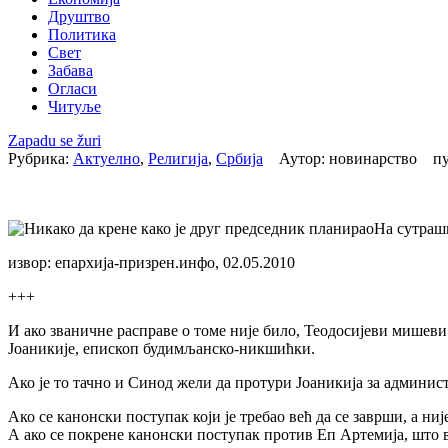
Друштво
Политика
Свет
Забава
Огласи
Читуље
Zapadu se žuri
Рубрика:
Актуелно
,
Религија
,
Србија
Аутор: новинарство пу
На сутраш
извор: епархија-призрен.инфо, 02.05.2010
+++
И ако званичне расправе о томе није било, Теодосијеви мишев
Јоаникије, епископ будимљанско-никшићки.
Ако је то тачно и Синод жели да протури Јоаникија за админист
Ако се канонски поступак који је требао већ да се заврши, а н
А ако се покрене канонски поступак против Еп Артемија, што в