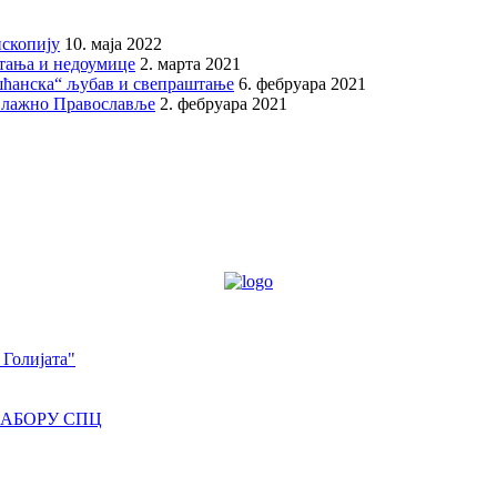
скопију
10. маја 2022
итања и недоумице
2. марта 2021
шћанска“ љубав и свепраштање
6. фебруара 2021
 лажно Православље
2. фебруара 2021
 Голијата"
САБОРУ СПЦ