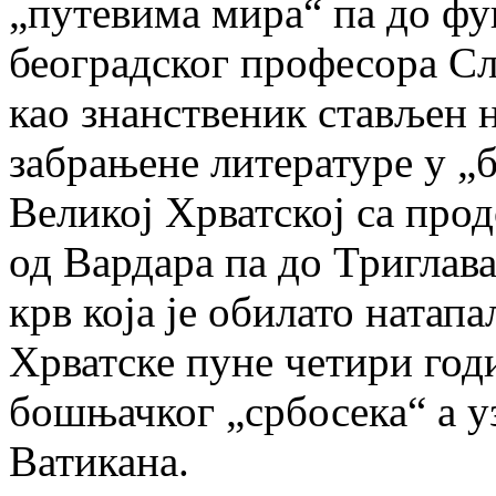
„путевима мира“ па до ф
београдског професора Сл
као знанственик стављен 
забрањене литературе у „
Великој Хрватској са про
од Вардара па до Триглав
крв која је обилато натап
Хрватске пуне четири год
бошњачког „србосека“ а у
Ватикана.