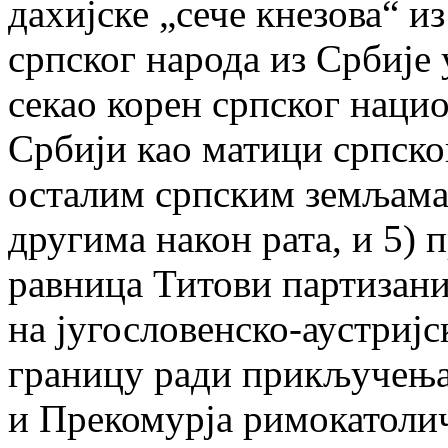
дахијске „сече кнезова“ из
српског народа из Србије
секао корен српског нацио
Србији као матици српског
осталим српским земљама 
другима након рата, и 5) 
равница Титови партизани
на југословенско-аустријс
границу ради прикључења
и Прекомурја римокатолич