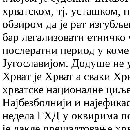
хрватском, тј. усташком, п
обзиром да је рат изгубље
бар легализовати етничк
послератни период у коме
Југославијом. Додуше не 
Хрват је Хрват а сваки Хр
хрватске националне циље
Најбезболнији и најефика
недела ГХД у оквирима по
је дакле прешалтовање хр