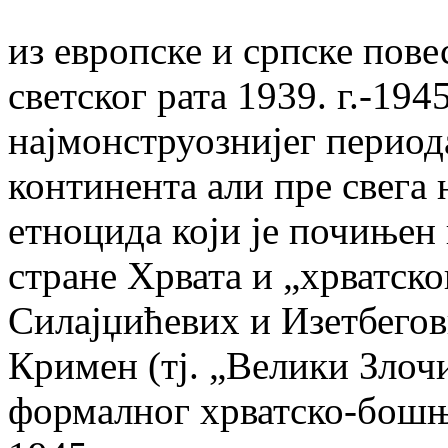
из европске и српске пов
светског рата 1939. г.-1945
најмонструознијег перио
континента али пре свега
етноцида који је почињен
стране Хрвата и „хрватско
Силајџићевих и Изетбего
Кримен (тј. „Велики Злочи
формалног хрватско-бошњ