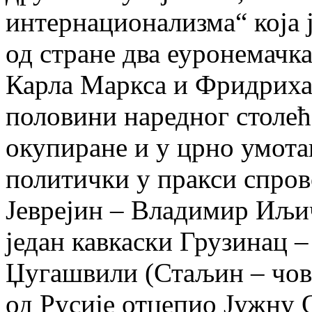
интернационализма“ која 
од стране два еуронемачка
Карла Маркса и Фридриха 
половини наредног столећ
окупиране и у црно умота
политички у пракси спров
Јеврејин – Владимир Иљи
један кавкаски Грузинац 
Џугашвили (Стаљин – чове
од Русије отцепио Јужну 