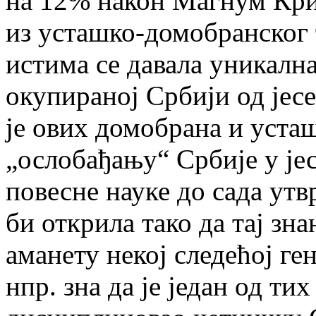
на 12% након Магнум Кри
из усташко-домобранског 
истима се давала уникалн
окупираној Србији од јесе
је ових домобрана и уста
„ослобађању“ Србије у јесе
повесне науке до сада утв
би открила тако да тај зна
аманету некој следећој ге
нпр. зна да је један од тих