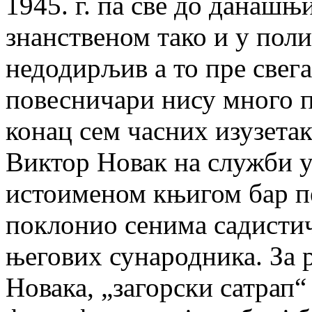
1945. г. па све до данашњ
знанственом тако и у пол
недодирљив а то пре свега
повесничари нису много п
конац сем часних изузетак
Виктор Новак на служби у
истоименом књигом бар п
поклонио сенима садистич
његових сународника. За 
Новака, „загорски сатрап“