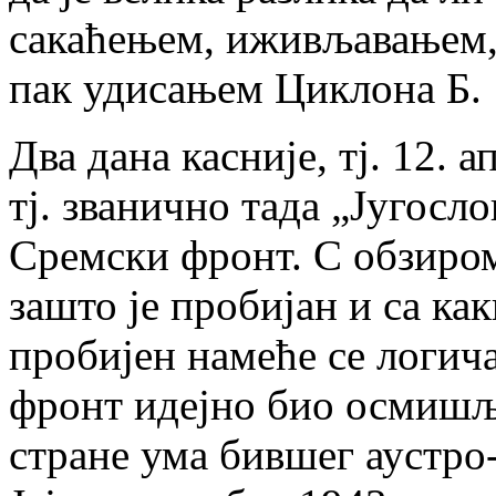
сакаћењем, иживљавањем,
пак удисањем Циклона Б.
Два дана касније, тј. 12. 
тј. званично тада „Југосло
Сремски фронт. С обзиром 
зашто је пробијан и са ка
пробијен намеће се логич
фронт идејно био осмишљ
стране ума бившег аустро-