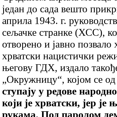
један до сада вешто прикри
априла 1943. г. руководст
сељачке странке (ХСС), кој
отворено и јавно позвало 
хрватски нацистички реж
његову ГДХ, издало такођ
„Окружницу“, којом се од
ступају у редове народн
који је хрватски, јер је
рукама. Под паролом де