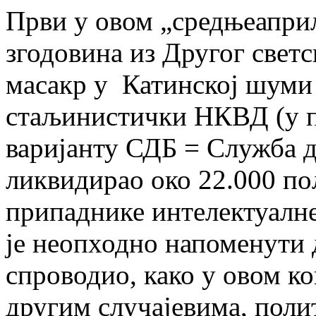
Први у овом „средњеапри
згодовина из Другог светс
масакр у Катинској шуми и
стаљинистички НКВД (у пр
варијанту СДБ = Служба д
ликвидирао око 22.000 п
припаднике интелектуалне
је неопходно напоменути 
спроводио, како у овом к
другим случајевима, поли