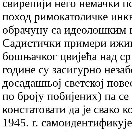
свирепији него немачки п
поход римокатоличке инкв
обрачуну са идеолошким
Садистички примери ижи
бошњачког цвијећа над с
године су засигурно неза
досадашњој светској пове
по броју побијених) па се
констатовати да је свако 
1945. г. самоидентификује