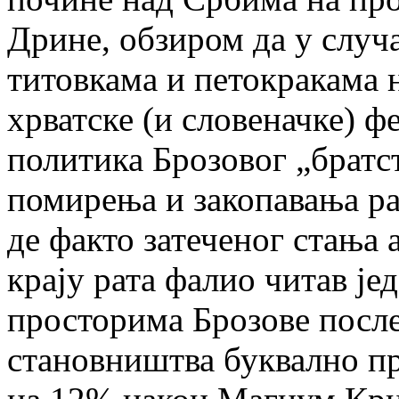
Дрине, обзиром да у случа
титовкама и петокракама 
хрватске (и словеначке) ф
политика Брозовог „братст
помирења и закопавања ра
де факто затеченог стања а
крају рата фалио читав је
просторима Брозове после
становништва буквално пр