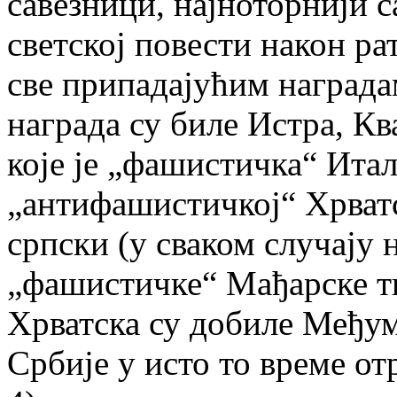
савезници, најноторнији 
светској повести након ра
све припадајућим награда
награда су биле Истра, Кв
које је „фашистичка“ Итал
„антифашистичкој“ Хрватск
српски (у сваком случају 
„фашистичке“ Мађарске т
Хрватска су добиле Међум
Србије у исто то време о