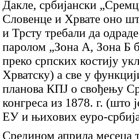
Дакле, србијански „Сремци
Словенце и Хрвате оно шт
и Трсту требали да одрад
паролом „Зона А, Зона Б б
преко српских костију ук
Хрватску) а све у функциј
планова КПЈ о свођењу Ср
конгреса из 1878. г. (што
ЕУ и њихових еуро-србија
Средином априла месеца т