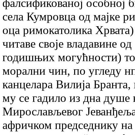
фалсификованој особној б
села Кумровца од мајке 
оца римокатолика Хрвата)
читаве своје владавине од
годишњих могућности) то 
морални чин, по угледу н
канцелара Вилија Бранта, 
му се гадило из дна душе 
Мирослављевог Јеванђеља 
афричком председнику на