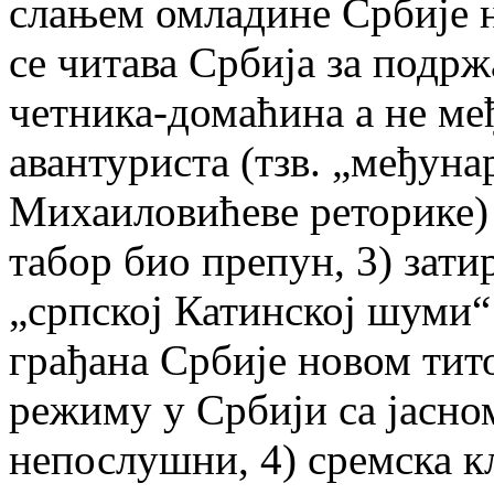
слањем омладине Србије 
се читава Србија за подр
четника-домаћина а не м
авантуриста (тзв. „међун
Михаиловићеве реторике) 
табор био препун, 3) зат
„српској Катинској шуми“
грађана Србије новом ти
режиму у Србији са јасно
непослушни, 4) сремска к