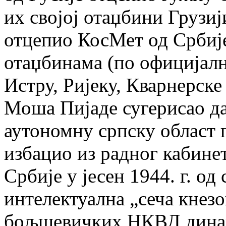
их својој отаџбини Грузиј
отцепио КосМет од Србије
отаџбинама (по официјал
Истру, Ријеку, Кварнерске
Моша Пијаде сугерисао да
аутономну српску област 
избацио из радног кабинет
Србије у јесен 1944. г. о
интелектуална „сеча кнезо
бољшевичких НКВД динари