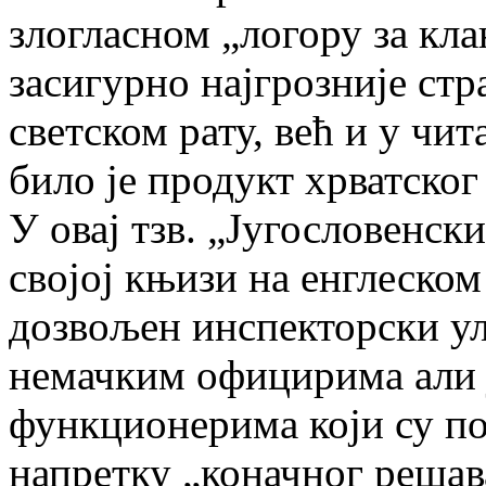
злогласном „логору за клањ
засигурно најгрозније ст
светском рату, већ и у чит
било је продукт хрватског
У овај тзв. „Југословенски
својој књизи на енглеско
дозвољен инспекторски ул
немачким официрима али 
функционерима који су по
напретку „коначног решав