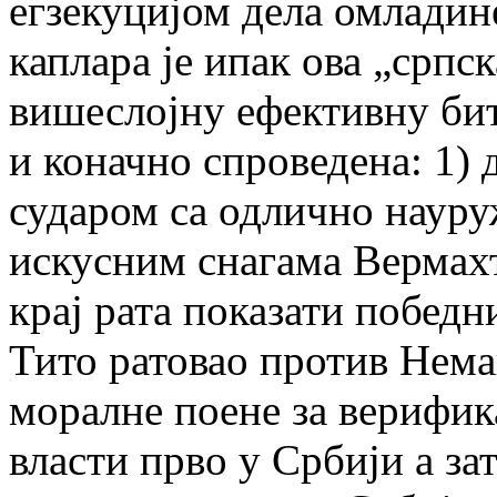
егзекуцијом дела омладине
каплара је ипак ова „српс
вишеслојну ефективну битн
и коначно спроведена: 1)
сударом са одлично наур
искусним снагама Вермахт
крај рата показати победн
Тито ратовао против Нема
моралне поене за верифи
власти прво у Србији а зат