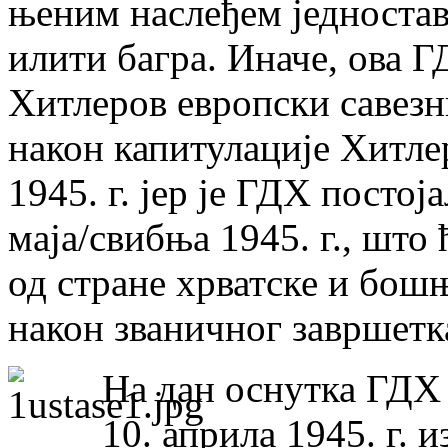
њеним наслеђем једноста
илити багра. Иначе, ова Г
Хитлеров европски савезни
након капитулације Хитлер
1945. г. јер је ГДХ постој
маја/свибња 1945. г., што
од стране хрватске и бош
након званичног завршетк
На дан оснутка ГДХ а
10. априла 1945. г. 