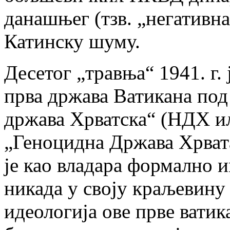
данашњег (тзв. „негативна
Катинску шуму.
Десетог „травња“ 1941. г.
прва држава Ватикана по
држава Хрватска“ (НДХ и
„Геноцидна Држава Хрвата“
је као владара формално и
никада у своју краљевину
идеологија ове прве ватик