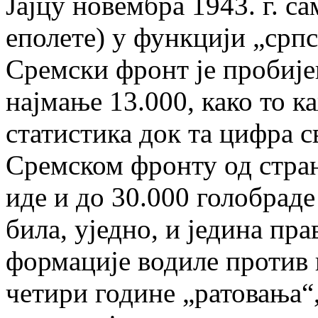
Јајцу новембра 1943. г. 
еполете) у функцији „срп
Сремски фронт је пробије
најмање 13.000, како то 
статистика док та цифра 
Сремском фронту од стра
иде и до 30.000 голобраде
била, уједно, и једина пра
формације водиле против 
четири године „ратовања“,