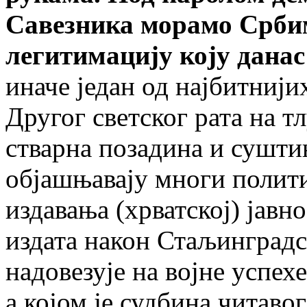
Савезника морамо Србим
легитимацију коју данас
иначе један од најбитнији
Другог светског рата на тл
стварна позадина и сушти
објашњавају многи полити
издавања (хрватској) јав
издата након Стаљинградск
надовезује на војне успе
а којом је судбина читаво