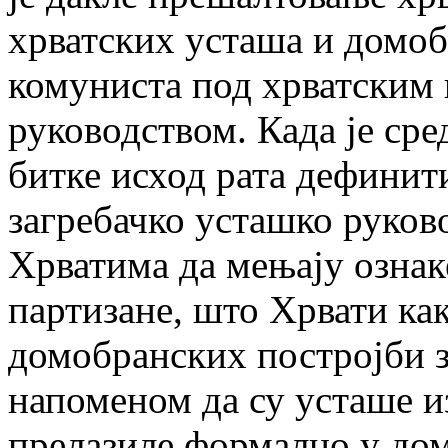
хрватских усташа и домоб
комуниста под хрватским
руководством. Када је сре
битке исход рата дефинит
загребачко усташко руков
Хрватима да мењају ознаке
партизане, што Хрвати как
домобранских постројби з
напоменом да су усташе и
прелазиле формално у дом