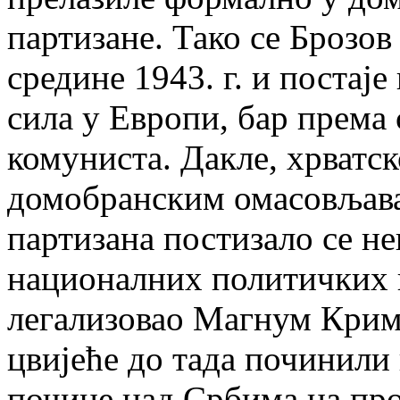
партизане. Тако се Брозо
средине 1943. г. и постаје
сила у Европи, бар према
комуниста. Дакле, хрватс
домобранским омасовљав
партизана постизало се н
националних политичких ц
легализовао Магнум Крим
цвијеће до тада починили и
почине над Србима на про