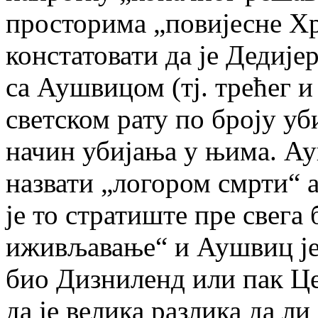
просторима „повијесне Хр
констатовати да је Дедиј
са Аушвицом (тј. трећег 
светском рату по броју у
начин убијања у њима. Ау
назвати „логором смрти“ а
је то стратиште пре свега
иживљавање“ и Аушвиц је 
био Дизниленд или пак Це
да је велика разлика да л