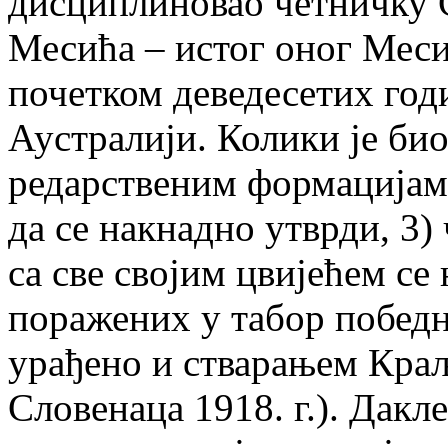
дисциплиновао четничку 
Месића – истог оног Меси
почетком деведесетих год
Аустралији. Колики је би
редарственим формацијама
да се накнадно утврди, 3)
са све својим цвијећем се 
поражених у табор победни
урађено и стварањем Краљ
Словенаца 1918. г.). Дакл