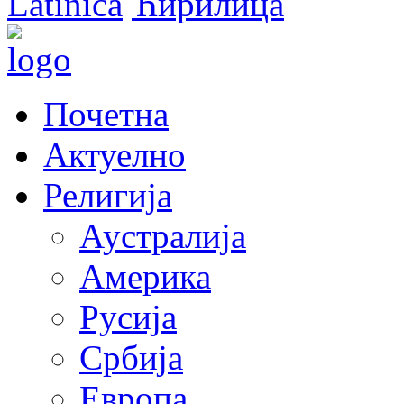
Latinica
Ћирилица
Почетна
Актуелно
Религија
Аустралија
Америка
Русија
Србија
Европа