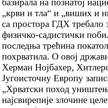
базирала на познатој нац
„крви и тла“ и „виших и н
са простора ГДХ требало з
физичко-садистички побил
последња трећина покато
похрватила. О овој држави
Херман Нојбахер, Хитлер
Југоисточну Европу запи
„Хрватски поход уништења
најсвирепије злочине целе