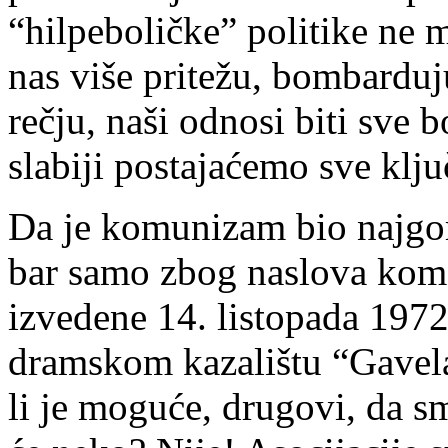
“hilpeboličke” politike ne 
nas više pritežu, bombardu
rečju, naši odnosi biti sve bo
slabiji postajaćemo sve ključ
Da je komunizam bio najgori
bar samo zbog naslova kome
izvedene 14. listopada 197
dramskom kazalištu “Gavela
li je moguće, drugovi, da sm