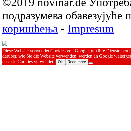
©2019 novinar.de Употреб
подразумева обавезујуће
коришћења
-
Impresum
Diese Website verwendet Cookies von Google, um ihre Dienste bereitz
darüber, wie Sie die Website verwenden, werden an Google weitergeg
dass sie Cookies verwendet..
Ok
Read more