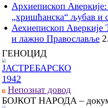
Архиепископ Аверкије:
„хришћанска“ љубав и 
Аехиепископ Аверкије 
и лажно Православље
2
ГЕНОЦИД
Непознат довод
БОЈКОТ НАРОДА – докум