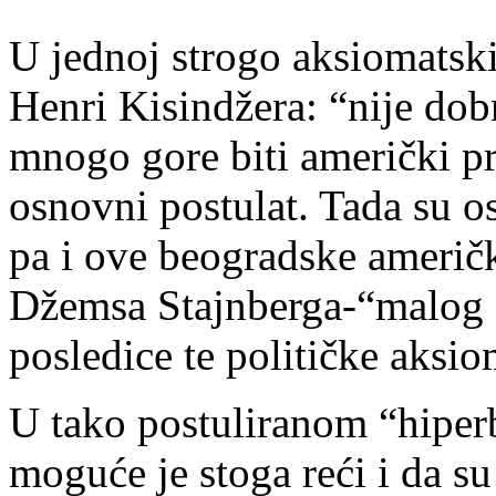
U jednoj strogo aksiomatski
Henri Kisindžera: “nije dobro
mnogo gore biti američki p
osnovni postulat. Tada su o
pa i ove beogradske američ
Džemsa Stajnberga-“malog 
posledice te političke aksio
U tako postuliranom “hiper
moguće je stoga reći i da s