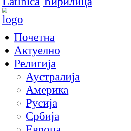
Latinica
Ћирилица
Почетна
Актуелно
Религија
Аустралија
Америка
Русија
Србија
Европа