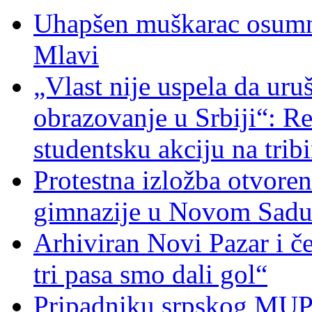
Uhapšen muškarac osumnj
Mlavi
„Vlast nije uspela da uru
obrazovanje u Srbiji“: R
studentsku akciju na trib
Protestna izložba otvoren
gimnazije u Novom Sad
Arhiviran Novi Pazar i če
tri pasa smo dali gol“
Pripadniku srpskog MUP-