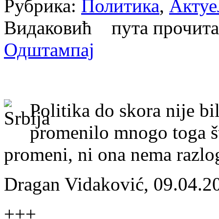
Рубрика:
Политика
,
Актуе
Видаковић пута прочит
Одштампај
Politika do skora nije bi
promenilo mnogo toga št
promeni, ni ona nema razloga
Dragan Vidaković, 09.04.2
+++