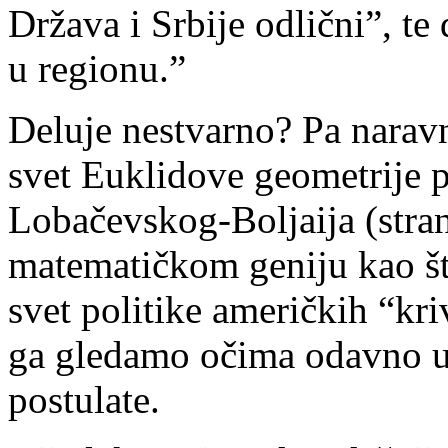
Država i Srbije odlični”, te
u regionu.”
Deluje nestvarno? Pa narav
svet Euklidove geometrije p
Lobačevskog-Boljaija (stran
matematičkom geniju kao što
svet politike američkih “kri
ga gledamo očima odavno u
postulate.