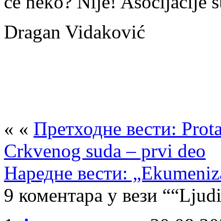
će neko? Nije! Asocijacije 
Dragan Vidaković
« «
Претходне вести: Prota 
Crkvenog suda – prvi deo
Наредне вести: „Ekumenizam
9 коментара у вези ““Ljudi 