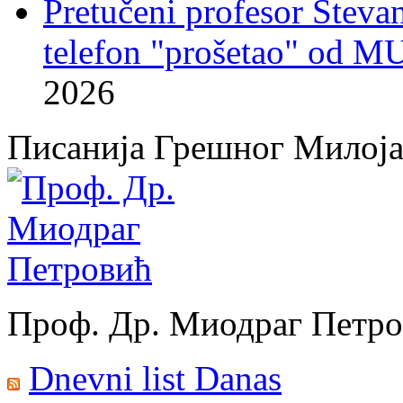
Pretučeni profesor Stevan
telefon "prošetao" od M
2026
Писанија Грешног Милој
Проф. Др. Миодраг Петр
Dnevni list Danas