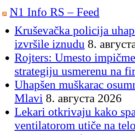
N1 Info RS – Feed
Kruševačka policija uhap
izvršile iznudu
8. август
Rojters: Umesto impičmen
strategiju usmerenu na f
Uhapšen muškarac osumnj
Mlavi
8. августа 2026
Lekari otkrivaju kako sp
ventilatorom utiče na telo