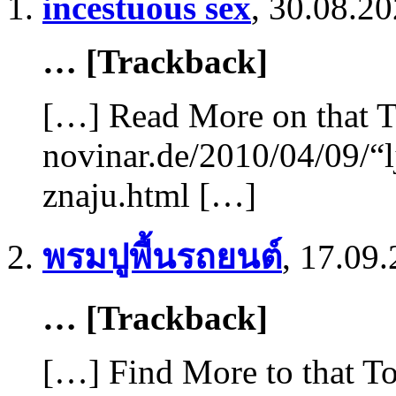
incestuous sex
,
30.08.20
… [Trackback]
[…] Read More on that T
novinar.de/2010/04/09/“l
znaju.html […]
พรมปูพื้นรถยนต์
,
17.09.
… [Trackback]
[…] Find More to that To