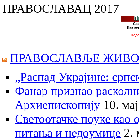
ПРАВОСЛАВАЦ 2017
ПРАВОСЛАВЉЕ ЖИВО
„Распад Украјине: српс
Фанар признао раскол
Архиепископију
10. ма
Светоотачке поуке као 
питања и недоумице
2.