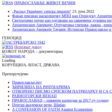
ПРАВОСЛАВЉЕ ЖИВОТ ВЕЧНИ
„Распад Украјине: српска лекција“
23. јуна 2022
Фанар признао расколничку МПЦ као Охридску Архиепи
Светоотачке поуке као одговори на савремена духовна п
Архиепископ Аверкије: Отпуштање грехова, лажна „хри
Аехиепископ Аверкије Таушев: Истинско Православље и
ГЕНОЦИД
Непознат довод
БОЈКОТ НАРОДА – документарац
Loading
КОРУПЦИЈА, ВЛАСТ, ДРЖАВА
Препоручујемо
Православље.нет
ЋИРИЛИЦА НА РАЧУНАРИМА
ОТВОРЕНО ПИСМО СРПСКОМ ПАТРИЈАРХУ И СА 
РАВНОГОРСКИ ВЕНАЦ
ПРАВОСЛАВАЦ – црквени календар за 2017-ту годину
Центар академске речи, Шабац
A CONFESSION OF FAITH Against Ecumenism