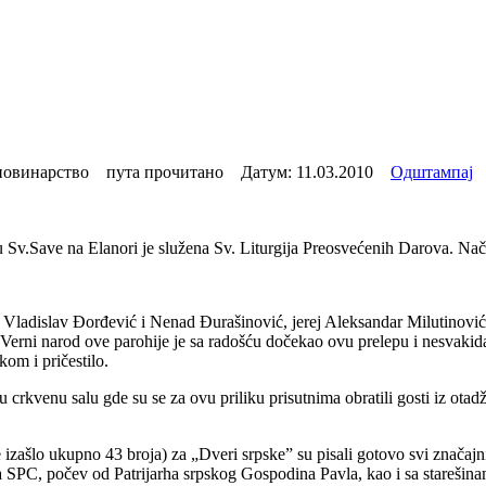
овинарство пута прочитано Датум:
11.03.2010
Одштампај
Sv.Save na Elanori je služena Sv. Liturgija Preosvećenih Darova. Nača
ori Vladislav Đorđević i Nenad Đurašinović, jerej Aleksandar Milutinović 
erni narod ove parohije je sa radošću dočekao ovu prelepu i nesvakida
kom i pričestilo.
 u crkvenu salu gde su se za ovu priliku prisutnima obratili gosti iz o
izašlo ukupno 43 broja) za „Dveri srpske” su pisali gotovo svi značajni
ma SPC, počev od Patrijarha srpskog Gospodina Pavla, kao i sa starešinam