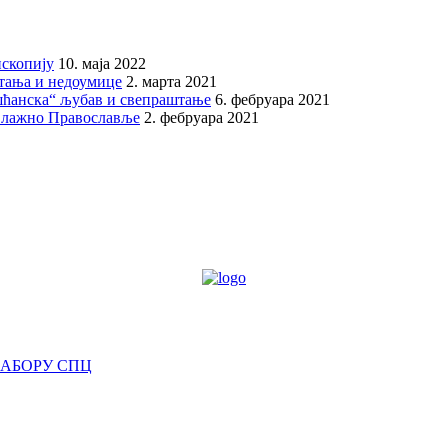
скопију
10. маја 2022
итања и недоумице
2. марта 2021
шћанска“ љубав и свепраштање
6. фебруара 2021
 лажно Православље
2. фебруара 2021
САБОРУ СПЦ