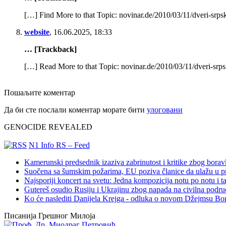
[…] Find More to that Topic: novinar.de/2010/03/11/dveri-srps
website
,
16.06.2025, 18:33
… [Trackback]
[…] Read More to that Topic: novinar.de/2010/03/11/dveri-srps
Пошаљите коментар
Да би сте послали коментар морате бити
улоговани
GENOCIDE REVEALED
N1 Info RS – Feed
Kamerunski predsednik izaziva zabrinutost i kritike zbog bora
Suočena sa šumskim požarima, EU poziva članice da ulažu u pre
Najsporiji koncert na svetu: Jedna kompozicija notu po notu i 
Gutereš osudio Rusiju i Ukrajinu zbog napada na civilna podru
Ko će naslediti Danijela Krejga - odluka o novom Džejmsu Bon
Писанија Грешног Милоја