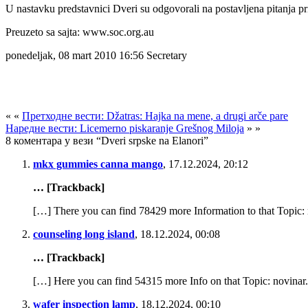
U nastavku predstavnici Dveri su odgovorali na postavljena pitanja pr
Preuzeto sa sajta: www.soc.org.au
ponedeljak, 08 mart 2010 16:56 Secretary
« «
Претходне вести: Džatras: Hajka na mene, a drugi arče pare
Наредне вести: Licemerno piskaranje Grešnog Miloja
» »
8 коментара у вези “Dveri srpske na Elanori”
mkx gummies canna mango
,
17.12.2024, 20:12
… [Trackback]
[…] There you can find 78429 more Information to that Topic: 
counseling long island
,
18.12.2024, 00:08
… [Trackback]
[…] Here you can find 54315 more Info on that Topic: novinar.
wafer inspection lamp
,
18.12.2024, 00:10