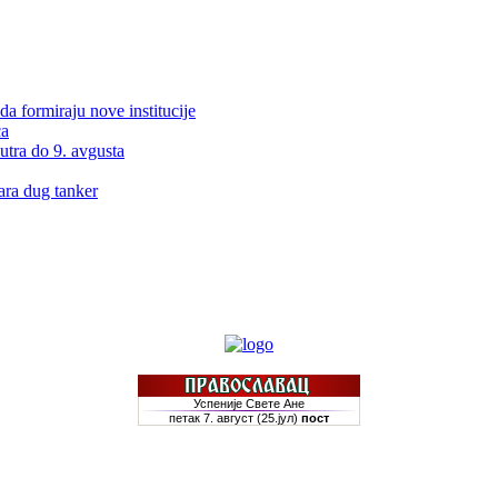
da formiraju nove institucije
ća
utra do 9. avgusta
ra dug tanker