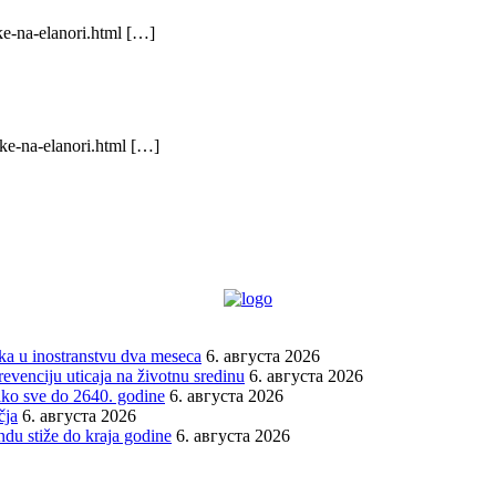
ke-na-elanori.html […]
ke-na-elanori.html […]
vka u inostranstvu dva meseca
6. августа 2026
venciju uticaja na životnu sredinu
6. августа 2026
tako sve do 2640. godine
6. августа 2026
čja
6. августа 2026
du stiže do kraja godine
6. августа 2026