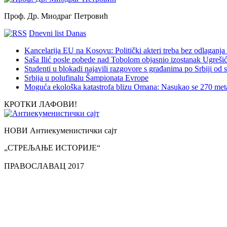
Проф. Др. Миодраг Петровић
Dnevni list Danas
Kancelarija EU na Kosovu: Politički akteri treba bez odlaganja 
Saša Ilić posle pobede nad Tobolom objasnio izostanak Ugreši
Studenti u blokadi najavili razgovore s građanima po Srbiji od s
Srbija u polufinalu Šampionata Evrope
Moguća ekološka katastrofa blizu Omana: Nasukao se 270 meta
КРОТКИ ЛАФОВИ!
НОВИ Антиекуменистички сајт
„СТРЕЉАЊЕ ИСТОРИЈЕ“
ПРАВОСЛАВАЦ 2017