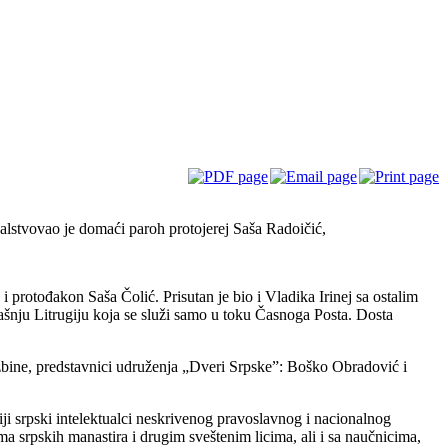
lstvovao je domaći paroh protojerej Saša Radoičić,
i protođakon Saša Čolić. Prisutan je bio i Vladika Irinej sa ostalim
šnju Litrugiju koja se služi samo u toku Časnoga Posta. Dosta
tadžbine, predstavnici udruženja „Dveri Srpske”: Boško Obradović i
ji srpski intelektualci neskrivenog pravoslavnog i nacionalnog
a srpskih manastira i drugim sveštenim licima, ali i sa naučnicima,