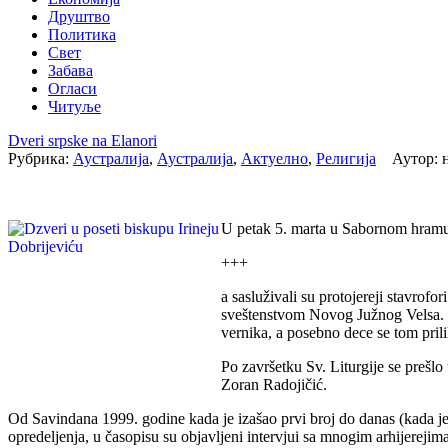
Друштво
Политика
Свет
Забава
Огласи
Читуље
Dveri srpske na Elanori
Рубрика:
Аустралија
,
Аустралија
,
Актуелно
,
Религија
Аутор: н
U petak 5. marta u Sabornom hramu 
+++
a sasluživali su protojereji stavrof
sveštenstvom Novog Južnog Velsa. V
vernika, a posebno dece se tom prili
Po završetku Sv. Liturgije se prešlo
Zoran Radojičić.
Od Savindana 1999. godine kada je izašao prvi broj do danas (kada je 
opredeljenja, u časopisu su objavljeni intervjui sa mnogim arhijereji