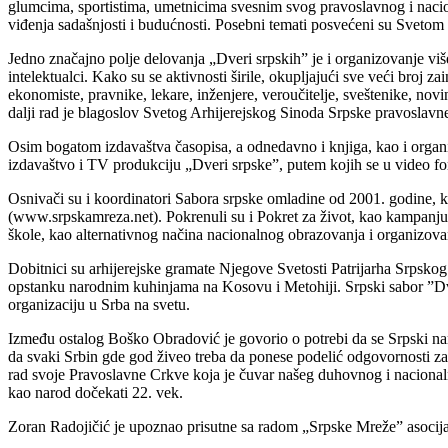
glumcima, sportistima, umetnicima svesnim svog pravoslavnog i naciona
viđenja sadašnjosti i budućnosti. Posebni temati posvećeni su Sveto
Jedno značajno polje delovanja „Dveri srpskih” je i organizovanje više
intelektualci. Kako su se aktivnosti širile, okupljajući sve veći broj z
ekonomiste, pravnike, lekare, inženjere, veroučitelje, sveštenike, novi
dalji rad je blagoslov Svetog Arhijerejskog Sinoda Srpske pravoslavn
Osim bogatom izdavaštva časopisa, a odnedavno i knjiga, kao i organiz
izdavaštvo i TV produkciju „Dveri srpske”, putem kojih se u video form
Osnivači su i koordinatori Sabora srpske omladine od 2001. godine, ka
(www.srpskamreza.net). Pokrenuli su i Pokret za život, kao kampanju 
škole, kao alternativnog načina nacionalnog obrazovanja i organizova
Dobitnici su arhijerejske gramate Njegove Svetosti Patrijarha Srpsko
opstanku narodnim kuhinjama na Kosovu i Metohiji. Srpski sabor ”Dve
organizaciju u Srba na svetu.
Između ostalog Boško Obradović je govorio o potrebi da se Srpski naro
da svaki Srbin gde god živeo treba da ponese podelić odgovornosti za 
rad svoje Pravoslavne Crkve koja je čuvar našeg duhovnog i nacionaln
kao narod dočekati 22. vek.
Zoran Radojičić je upoznao prisutne sa radom „Srpske Mreže” asocijaci