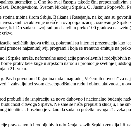
lnog utemeljenja. Ono što ovaj časopis takođe čini prepoznatljivim, sv
m Savi, Dostojevskom, Svetom Nikolaju Srpsku, O. Justinu Popoviću, Pat
 stotina tribina širom Srbije, Balkana i Rasejanja, na kojima su govoril
ainteresovanih za aktivnije učešće u ovoj organizaciji, osnovan je Srpski
nare, itd. Do sada su svoj rad predstavili u preko 100 gradova na svetu 
e crkve.
acije različitih tipova tribina, pokrenuli su internet prezentaciju kao
i prenose najzanimljiviji programi i koja se trenutno emituje na preko 25
o i Srpske mreže, neformalne asocijacije pravoslavnih i rodoljubivih n
borbe protiv bele kuge u srpskom narodu i promocije svetinje ljudskog 
nja u 21. veku.
g g. Pavla povodom 10 godina rada i nagrade „Večernjih novosti” za na
ri”, zahvaljujući svom desetogodišnjem radu i obimu aktivnosti, u ovom
d probudi i da isnpiraciju za novo duhovno i nacionalno buđenje nađe p
budućnost čitavoga Srpstva. Ne sme se ništa prepustiti slučaju, i ne s
og identiteta. Posebno je važno da sada na početku ovoga 21. veka pov
je pravoslavnih i rodoljubivih udruženja iz svih Srpkih zemalja i Rase