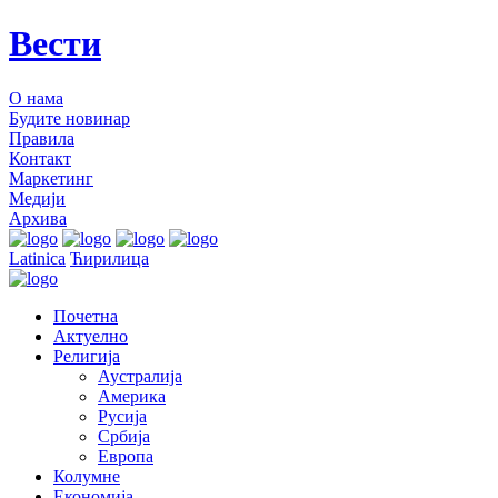
Вести
О нама
Будите новинар
Правила
Контакт
Маркетинг
Медији
Архива
Latinica
Ћирилица
Почетна
Актуелно
Религија
Аустралија
Америка
Русија
Србија
Европа
Колумне
Економија