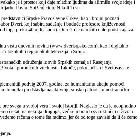
akako je i prostor koji daje mladim ljudima da afirmišu svoje ideje i
rijarhu Pavlu, Solženjicinu, Nikoli Tesli…
i predstavnici Srpske Pravoslavne Crkve, kao i brojni poznati
 sabor Dveri, koji sabira sadašnje i buduće profesore književnosti,
(od toga preko 40 u dijaspori). Ono što je naročito dalo podsticaja za
 jednu vrstu dnevnih novina (www.dverisrpske.com), kao i digitalno
 lokalnih i regionalnih televizija u Srbiji.
estranačkih udruženja iz svih Srpskih zemalja i Rasejanja
života i porodičnih vrednosti. Takođe, pokretači su i Svetosavske
jplemenitiji podvig 2007. godine, za humanitarnu akciju pomoći
 trenutku predstavlja najaktivniju srpsku patriotsku nestranačku
re svega u svojoj veru i svojoj istoriji. Naglasio je da je neophodno
memo čekati na nekoga drugoga, već se moramo svi uključiti u život i
edemo računa o tome šta radimo, jer će od toga zavisiti da li će ćemo
janja.