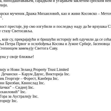
ма, ниподаштавањем, сарадњом и угађањем заклетим српским неп
лији.
горски мученик Дража Михаиловић, као и живи Косовско – Метох
”.
ност престаје, јер смо изгубили и последњу наду да ће врхушка 
у стазу Светосавља.
оје су, прекрајајући и бришући историју већ одучили да се сећа
а Петра Првог и ослобођења Косова и Јужне Србије, Јасеновца и 
тепинцем замењују Светога Саву.
уна у своје ближње!
ју и Нови Зеланд Property Trust Limited
ечански – Карум Даунс, Викторија Inc.
Георгије – Форест, Канбера Inc.
и Бризбан, Квинслад Inc.
чки” – Сиднеј Inc.
хаиловић” Inc.
ра за Аустралију Inc.
орију Inc.