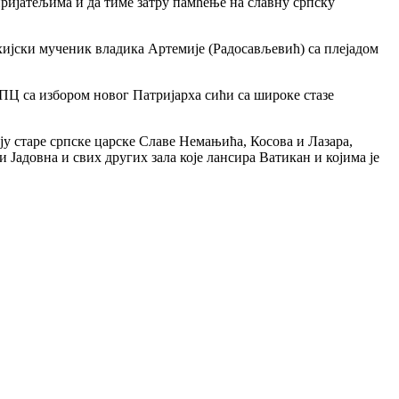
ријатељима и да тиме затру памћење на славну српску
ијски мученик владика Артемије (Радосављевић) са плејадом
СПЦ са избором новог Патријарха сићи са широке стазе
ју старе српске царске Славе Немањића, Косова и Лазара,
Јадовна и свих других зала које лансира Ватикан и којима је