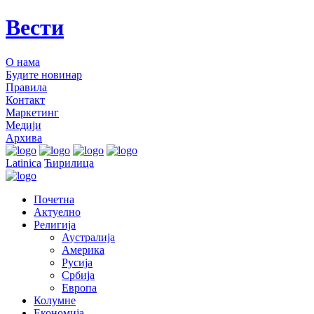
Вести
О нама
Будите новинар
Правила
Контакт
Маркетинг
Медији
Архива
Latinica
Ћирилица
Почетна
Актуелно
Религија
Аустралија
Америка
Русија
Србија
Европа
Колумне
Економија