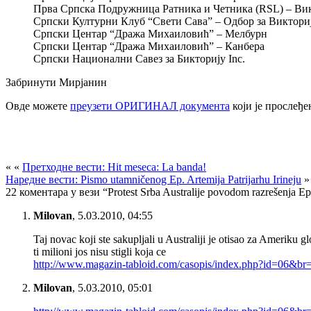
Прва Српска Подружница Ратника и Четника (RSL) – Ви
Српски Културни Клуб “Свети Сава” – Одбор за Виктори
Српски Центар “Дража Михаиловић” – Мелбурн
Српски Центар “Дража Михаиловић” – Канбера
Српски Национални Савез за Бикторију Inc.
Забринути Мирјанин
Овде можете
преузети ОРИГИНАЛ документа
који је прослеђе
« «
Претходне вести: Hit meseca: La banda!
Наредне вести: Pismo utamničenog Ep. Artemija Patrijarhu Irineju
»
22 коментара у вези “Protest Srba Australije povodom razrešеnja Ep
Milovan
,
5.03.2010, 04:55
Taj novac koji ste sakupljali u Australiji je otisao za Ameriku g
ti milioni jos nisu stigli koja ce
http://www.magazin-tabloid.com/casopis/index.php?id=06&b
Milovan
,
5.03.2010, 05:01