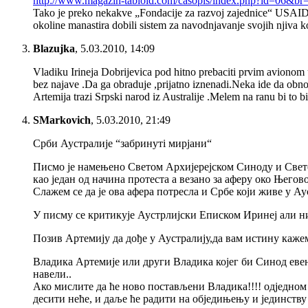
http://www.magazin-tabloid.com/casopis/index.php?id=06&b
Tako je preko nekakve „Fondacije za razvoj zajednice“ USAID up
okoline manastira dobili sistem za navodnjavanje svojih njiva 
Blazujka
,
5.03.2010, 14:09
Vladiku Irineja Dobrijevica pod hitno prebaciti prvim avionom
bez najave .Da ga obraduje ,prijatno iznenadi.Neka ide da obnov
Artemija trazi Srpski narod iz Australije .Melem na ranu bi to
SMarkovich
,
5.03.2010, 21:49
Срби Аустралије “забринутi мирјани“
Писмо је намењено Светом Архијерејском Синоду и Свет
као један од начина протеста а везано за аферу око Њег
Слажем се да је ова афера потресла и Србе који живе у Ау
У писму се критикује Аустрлијски Еписком Иринеј али н
Позив Артемију да дође у Аустралију,да вам истину каже
Владика Артемије или други Владика којег би Синод евент
навели..
Ако мислите да ће ново постављени Владика!!!! одједно
десити неће, и даље ће радити на обједињењу и јединств