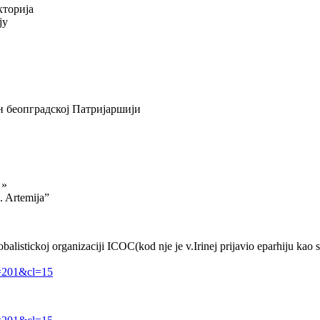
кторија
ју
н беопградској Патријаршији
 »
. Artemija”
lobalistickoj organizaciji ICOC(kod nje je v.Irinej prijavio eparhiju kao
r=201&cl=15