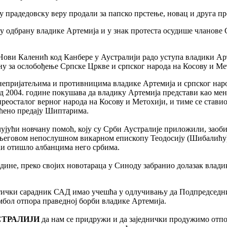
у прадедовску веру продали за папско прстење, новац и друга пр
 у одбрану владике Артемија и у знак протеста осудише чланове
ови Каленић код Канбере у Аустралији радо уступа владики Арт
ану за ослобођење Српске Цркве и српског народа на Косову и Ме
им непријатељима и противницима владике Артемија и српског на
од 2004. године покушава да владику Артемија представи као ме
преосталог верног народа на Косову и Метохији, и тиме се став
шћено предају Шиптарима.
чујући новчану помоћ, коју су Срби Аустралије приложили, зао
његовом непослушном викарном епископу Теодосију (Шибалићу), 
оћи отишло албанцима него србима.
одине, преко својих новотараца у Синоду забранио долазак влад
итички сарадник САД имао учешћа у одлучивању да Подпредседн
бол отпора праведној борби владике Артемија.
СТРАЛИЈИ
да нам се придружи и да заједнички продужимо отпор