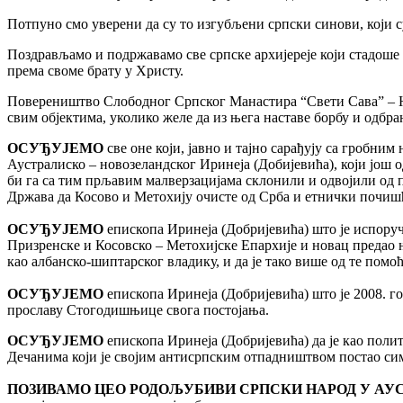
Потпуно смо уверени да су то изгубљени српски синови, који с
Поздрављамо и подржавамо све српске архијереје који стадоше
према своме брату у Христу.
Повереништво Слободног Српског Манастира “Свети Сава” – Н
свим објектима, уколико желе да из њега наставе борбу и одбр
ОСУЂУЈЕМО
све оне који, јавно и тајно сарађују са гробн
Аустралиско – новозеландског Иринеја (Добијевића), који још 
би га са тим прљавим малверзацијама склонили и одвојили од 
Држава да Косово и Метохију очисте од Срба и етнички почи
ОСУЂУЈЕМО
епископа Иринеја (Добријевића) што је испору
Призренске и Косовско – Метохијске Епархије и новац предао 
као албанско-шиптарског владику, и да је тако више од те пом
ОСУЂУЈЕМО
епископа Иринеја (Добријевића) што је 2008. г
прославу Стогодишњице свога постојања.
ОСУЂУЈЕМО
епископа Иринеја (Добријевића) да је као пол
Дечанима који је својим антисрпским отпадништвом постао сим
ПОЗИВАМО ЦЕО РОДОЉУБИВИ СРПСКИ НАРОД У АУ