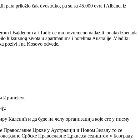
h para priložio čak dvostruko, pa su sa 45.000 evra i Albanci iz
nerom i Bajdenom a i Tadic ce mu povremeno nailaziti ,onako iznenada
bilo luksuznog zivota u apartmanima i hotelima Australije .Vladiku
eka pozivi i na Kosovo odvede.
м Иринејем.
ју.
ру Каленић и да буде на челу организација које сте у писму
е Православне Цркве у Аустралији и Новом Зеладу то се
утокефалне Србске Православне Цркве,са седиштем у Београду.