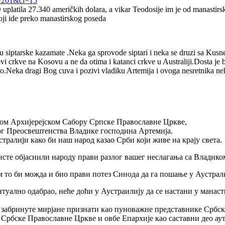
r=201&cl=15
latila 27.340 američkih dolara, a vikar Teodosije im je od manastirski
koji ide preko manastirskog poseda
 u siptarske kazamate .Neka ga sprovode siptari i neka se druzi sa Kus
i crkve na Kosovu a ne da otima i katanci crkve u Australiji.Dosta je 
 bio.Neka dragi Bog cuva i pozivi vladiku Artemija i ovoga nesretnika n
ом Архијерејском Сабору Српске Православне Цркве,
овог Преосвештенства Владике господина Артемија.
стралији како би наш народ казао Срби који живе на крају света.
исте објаснили народу прави разлог вашег неслагања са Владико
м то би можда и био прави потез Синода да га пошање у Аустрали
уално одабрао, неће доћи у Аустраилију да се настани у манасти
м забринуте мирјане признати као пуноважне представнике Србск
у Србске Православне Цркве и овбе Епархије као саставни део а