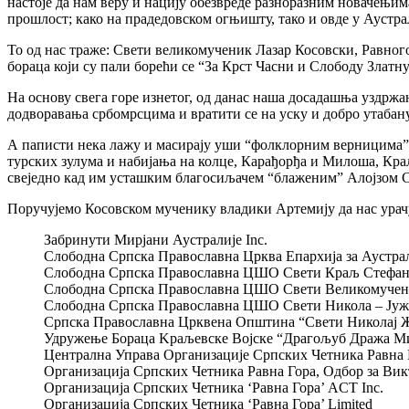
настоје да нам веру и нацију обезвреде разноразним новачењи
прошлост; како на прадедовском огњишту, тако и овде у Аустра
То од нас траже: Свети великомученик Лазар Косовски, Равно
бораца који су пали борећи се “За Крст Часни и Слободу Златну
На основу свега горе изнетог, од данас наша досадашња уздржа
додворавања србомрсцима и вратити се на уску и добро утабан
А паписти нека лажу и масирају уши “фолклорним верницима”, к
турских зулума и набијања на колце, Карађорђа и Милоша, Краљ
свеједно кад им усташким благосиљачем “блаженим” Алојзом С
Поручујемо Косовском мученику владики Артемију да нас урач
Забринути Мирјани Аустралијe Inc.
Слободнa Српскa Православнa Црквa Епархијa за Аустрали
Слободнa Српскa Православнa ЦШО Свети Краљ Стефан Д
Слободнa Српскa Православнa ЦШО Свети Великомученик 
Слободнa Српскa Православнa ЦШО Свети Никола – Јужн
Српска Православна Црквена Општина “Свети Николај Жи
Удружење Бораца Kpaљeвcкe Bojcкe “Драгoљуб Дража Ми
Централна Управа Организације Српских Четника Равна Го
Организација Српских Четника Равна Гора, Oдбор за Викт
Организација Српских Четника ‘Равна Гора’ ACT Inc.
Организација Српских Четника ‘Равна Гора’ Limited