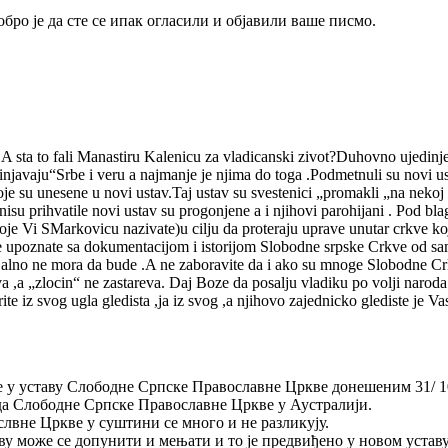
бро је да сте се ипак огласили и објавили ваше писмо.
A sta to fali Manastiru Kalenicu za vladicanski zivot?Duhovno ujedinj
javaju“Srbe i veru a najmanje je njima do toga .Podmetnuli su novi ust
e su unesene u novi ustav.Taj ustav su svestenici „promakli „na nekoj s
nisu prihvatile novi ustav su progonjene a i njihovi parohijani . Pod 
je Vi SMarkovicu nazivate)u cilju da proteraju uprave unutar crkve koja
ate sa dokumentacijom i istorijom Slobodne srpske Crkve od samog
alno ne mora da bude .A ne zaboravite da i ako su mnoge Slobodne Crkv
ova ,a „zlocin“ ne zastareva. Daj Boze da posalju vladiku po volji naro
z svog ugla gledista ,ja iz svog ,a njihovo zajednicko glediste je Vas
 је у уставу Слободне Српске Православне Цркве донешеним 31/ 1
да Слободне Српске Православне Цркве у Аустралији.
слвне Цркве у суштини се много и не разликују.
ву може се допунити и мењати и то је предвиђено у новом уставу