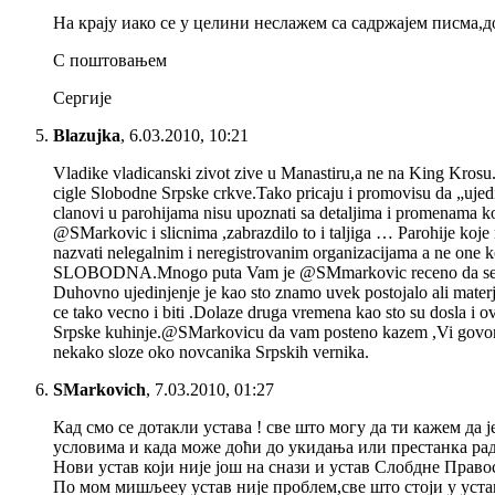
На крају иако се у целини неслажем са садржајем писма,до
С поштовањем
Сергије
Blazujka
,
6.03.2010, 10:21
Vladike vladicanski zivot zive u Manastiru,a ne na King Krosu.
cigle Slobodne Srpske crkve.Tako pricaju i promovisu da „ujedin
clanovi u parohijama nisu upoznati sa detaljima i promenama koj
@SMarkovic i slicnima ,zabrazdilo to i taljiga … Parohije koje 
nazvati nelegalnim i neregistrovanim organizacijama a ne one ko
SLOBODNA.Mnogo puta Vam je @SMmarkovic receno da se upozn
Duhovno ujedinjenje je kao sto znamo uvek postojalo ali materj
ce tako vecno i biti .Dolaze druga vremena kao sto su dosla i 
Srpske kuhinje.@SMarkovicu da vam posteno kazem ,Vi govorite i
nekako sloze oko novcanika Srpskih vernika.
SMarkovich
,
7.03.2010, 01:27
Кад смо се дотакли устава ! све што могу да ти кажем да
условима и када може доћи до укидања или престанка ра
Нови устав који није још на снази и устав Слобдне Право
По мом мишљееу устав није проблем,све што стоји у уста