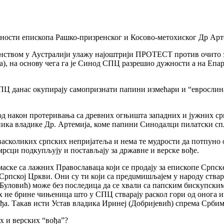
ности епископа Рашко-призренског и Косово-метохиског Др Арт
чланством у Аустралији улажу најоштрији ПРОТЕСТ против очит
, на основу чега га je Синод СПЦ разрешиo дужности а на Епар
 СПЦ данас окупирају самопризнати папини измећари и “евросл
д након протеривања са древних огњишта западних и јужних српс
ника владике Др. Артемија, комe папини Синодалци пилатски сп
васколиких српских непријатеља и нема те мудрости да потпуно о
рсци подкупљују и постављају за државне и верске вође.
аске са лажних Православаца који се продају за епископе Српске
рпској Цркви. Они су ти који са предuмишљајем у народу стварај
(Буловић) може без последица да сe хвали са папским бискупски
 не брине чињеница што у СПЦ стварају раскол гори од онога из
вађа. Такав исти Устав владика Иринеј (Добријевић) спрема Србим
х и верских “вођа”?