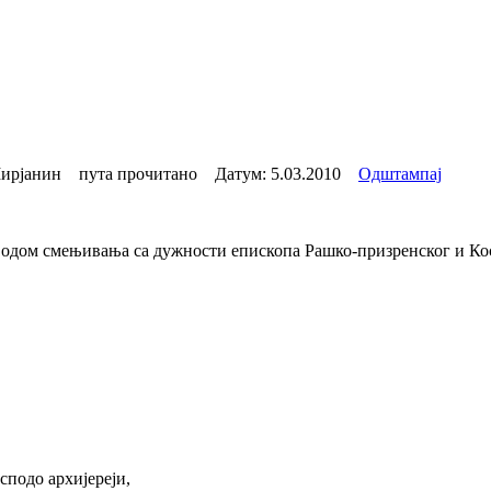
ирјанин пута прочитано Датум:
5.03.2010
Одштампај
водом смењивања са дужности епископа Рашко-призренског и Ко
подо архијереји,