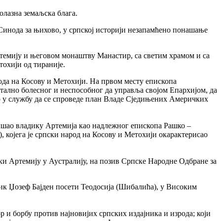
олазна земаљска блага.
 Синода за њихово, у српској историји незапамћено понашање
емију и његовом монаштву Манастир, са светим храмом и са
тохији од тираније.
рода на Косову и Метохији. На првом месту епископа
нтално болесног и неспособног да управља својом Епархијом, да
ио у службу да се спроведе план Владе Сједињених Америчких
бишао владику Артемија као надлежног епископа Рашко –
којега је српски народ на Косову и Метохији окарактерисао
ики Артемију у Аустралију, на позив Српске Народне Одбране за
ик Џозеф Бајден посети Теодосија (Шибалића), у Високим
 и борбу против најновијих српских издајника и изрода; који