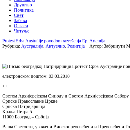
Друштво
Политика
Свет
Забава
Огласи
Читуље
Protest Srba Australije povodom razrešеnja Ep. Artemija
Рубрика:
Аустралија
,
Актуелно
,
Религија
Аутор: Забринути М
Протест Срба Аустралије по
електронском поштом, 03.03.2010
+++
Светом Архијерејском Синоду и Светом Архијерејском Сабору
Српске Православне Цркве
Српска Патријаршија
Краља Петра 5
11000 Београд – Србија
Ваша Светости, уважени Виоскопреосвећени и Преосвећени Гос