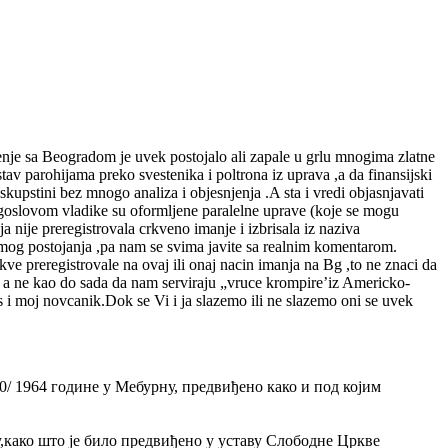
enje sa Beogradom je uvek postojalo ali zapale u grlu mnogima zlatne
av parohijama preko svestenika i poltrona iz uprava ,a da finansijski
kupstini bez mnogo analiza i objesnjenja .A sta i vredi objasnjavati
blagoslovom vladike su oformljene paralelne uprave (koje se mogu
 nije preregistrovala crkveno imanje i izbrisala iz naziva
 postojanja ,pa nam se svima javite sa realnim komentarom.
e preregistrovale na ovaj ili onaj nacin imanja na Bg ,to ne znaci da
da a ne kao do sada da nam serviraju „vruce krompire’iz Americko-
 i moj novcanik.Dok se Vi i ja slazemo ili ne slazemo oni se uvek
0/ 1964 године у Мебурну, предвиђено како и под којим
,како што је било предвиђено у уставу Слободне Цркве