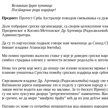
Великаши грдне кукавице
Постадоше рода издајице!
Предмет:
Протест Срба Аустралије поводом смењивања са дуж
Доле побројане српске организације, са својим целокупним 
Призренског и Косово-Метохиског Др Артемија (Радосављевића)
Администратора.
Да су то најгнусније подвале говоре нам чињенице да Синод
бившег владике Атанасија Јевтића).
Ми помно пратимо жалосно стање у које је доведен српски наро
симбол страдања оличен у личности великог родољуба и заточ
Нема тих речи које могу да опишу све изливе исконске мржње 
планове уништења Српства помоћу српских издајица које србом
Свргавањем владике Др. Артемија (Радосављевића) падају све м
Ватиканске јереси направише зло и поделу у српском народу и С
лакше могли водити као овце на заклање. За то бискуп Иринеј 
су им зато луксузни дворци “репрезентативно” намештени. Њих
је срочен, не да мири “завађену браћу” већ да их још дубље за
Питамо се; коме су потребни непријатељи код оваквих народни