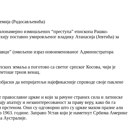
емија (Радосављевића)
о злонамерно измишљених “преступа” епископа Рашко-
хију поставиo умировљеног владику Атанасија (Јевтића) за
инавци” (омиљени израз новоименованог Администратора
ких земаља а поготово са светог српског Косова, чији је
летоше трнов венац.
бјасни да непријатељи најефикасније спроводе своје паклене
 православне цркве и који за рачуне страних сила и латинске
у апатију и незаинтересованост за праву веру, како би га
м прстеном. Они су одговорни што су цркве махом празне али
 1963. године. Заправо Устав који је наметнут Србима Америке
а Аустралије.