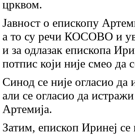
црквом.
Јавност о епископу Артем
а то су речи КОСОВО и у
и за одлазак епископа Ири
потпис који није смео да с
Синод се није огласио да 
али се огласио да истраж
Артемија.
Затим, епископ Иринеј се 