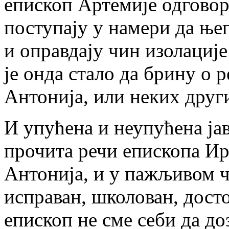
епископ Артемије одговор
поступају у намери да ње
и оправдају чин изолациј
је онда стало да брину о
Антонија, или неких друг
И упућена и неупућена ја
прочита речи епископа Ир
Антонија, и у пажљивом ч
исправан, школован, дост
епископ не сме себи да до