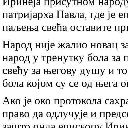
Иринеја присутном народ
патријарха Павла, где је 
паљења свећа оставите пр
Народ није жалио новац за
народ у тренутку бола за 
свећу за његову душу и то
бола којом су се од њега 
Ако је око протокола сахр
право да одлучује и пред
зашто онда епископу Ирине