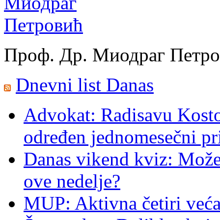
Проф. Др. Миодраг Петр
Dnevni list Danas
Advokat: Radisavu Kosto
određen jednomesečni pr
Danas vikend kviz: Možet
ove nedelje?
MUP: Aktivna četiri veća