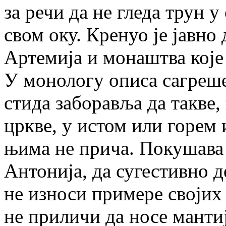
за речи да не гледа трун у
свом оку. Кренуо је јавно
Артемија и монаштва које
У монологу описа сагреше
стида заборавља да такве,
цркве, у истом или горем 
њима не прича. Покушава
Антонија, да сугестивно д
не износи примере својих
не приличи да носе мантиј