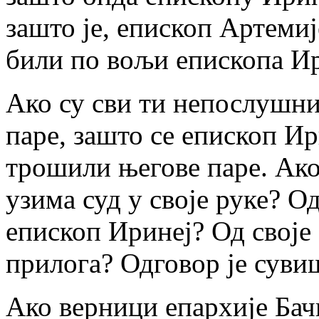
зашто је, епископ Артеми
били по вољи епископа И
Ако су сви ти непослушн
паре, зашто се епископ И
трошили његове паре. Ако
узима суд у своје руке? О
епископ Иринеј? Од своје
прилога? Одговор је суви
Ако верници епархије Бач