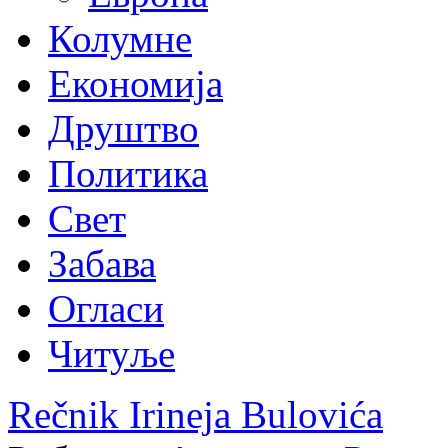
Колумне
Економија
Друштво
Политика
Свет
Забава
Огласи
Читуље
Rečnik Irineja Bulovića