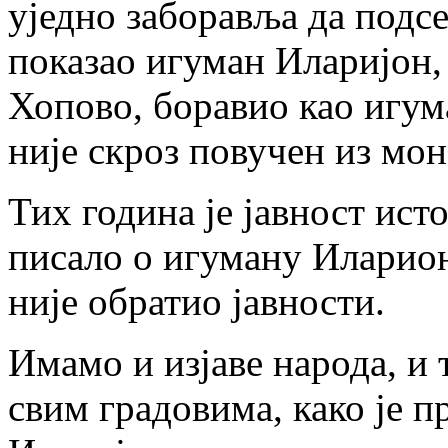
уједно заборавља да подс
показао игуман Иларијон,
Хопово, боравио као игум
није скроз повучен из мо
Тих година је јавност ис
писало о игуману Иларион
није обратио јавности.
Имамо и изјаве народа, и 
свим градовима, како је 