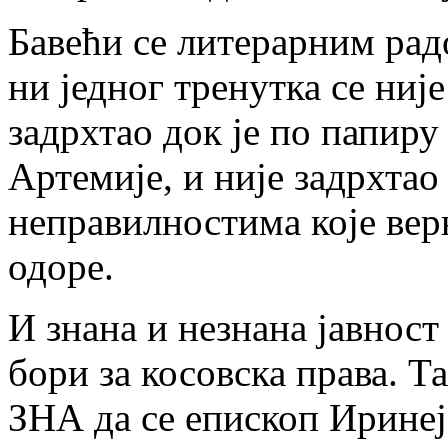
Бавећи се литерарним рад
ни једног тренутка се ниј
задрхтао док је по папиру
Артемије, и није задрхтао
неправилностима које вер
одоре.
И знана и незнана јавнос
бори за косовска права. Та
ЗНА да се епископ Иринеј