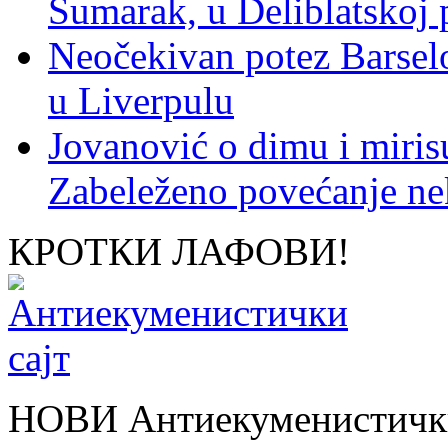
Šumarak, u Deliblatskoj 
Neočekivan potez Barsel
u Liverpulu
Jovanović o dimu i miris
Zabeleženo povećanje ne
КРОТКИ ЛАФОВИ!
НОВИ Антиекуменистички