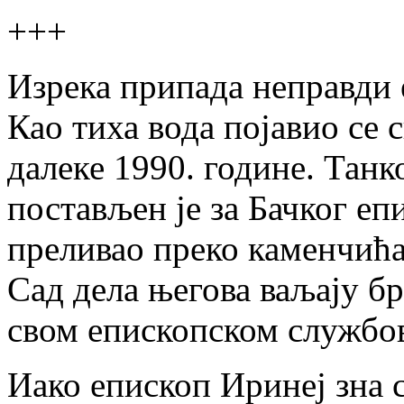
+++
Изрека припада неправди 
Као тиха вода појавио се 
далеке 1990. године. Танк
постављен је за Бачког еп
преливао преко каменчића 
Сад дела његова ваљају бр
свом епископском службо
Иако епископ Иринеј зна с