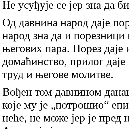
Не усуђује се јер зна да 
Од давнина народ даје по
народ зна да и порезници
његових пара. Порез даје и
домаћинство, прилог даје
труд и његове молитве.
Вођен том давнином данаш
које му је „потрошио“ епи
неће, не може јер је пред