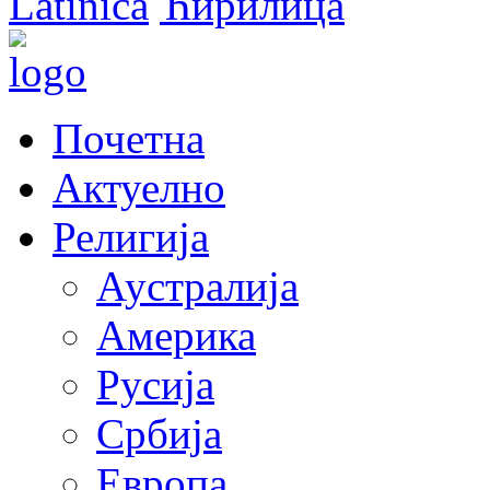
Latinica
Ћирилица
Почетна
Актуелно
Религија
Аустралија
Америка
Русија
Србија
Европа