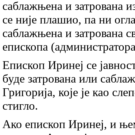
саблажњена и затрована и
се није плашио, па ни огла
саблажњена и затрована с
епископа (администратора
Епископ Иринеј се јавност
буде затрована или сабла
Григорија, које је као сле
стигло.
Ако епископ Иринеј, и њем