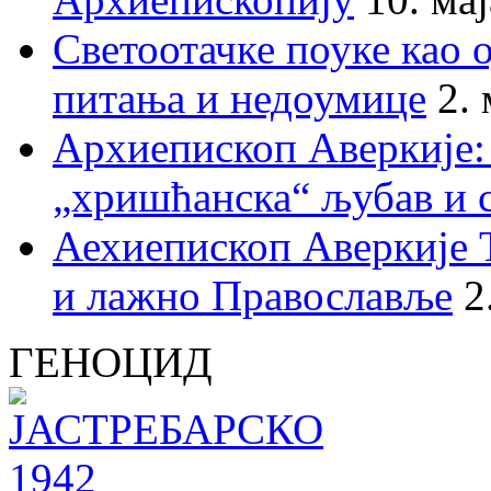
Светоотачке поуке као 
питања и недоумице
2.
Архиепископ Аверкије:
„хришћанска“ љубав и 
Аехиепископ Аверкије 
и лажно Православље
2
ГЕНОЦИД