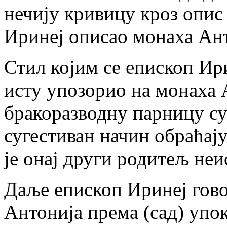
нечију кривицу кроз опис 
Иринеј описао монаха Ант
Стил којим се епископ Ири
исту упозорио на монаха 
бракоразводну парницу су
сугестиван начин обраћају
је онај други родитељ неи
Даље епископ Иринеј гов
Антонија према (сад) упок