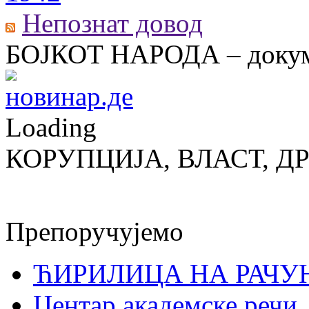
Непознат довод
БОЈКОТ НАРОДА – докум
Loading
КОРУПЦИЈА, ВЛАСТ, Д
Препоручујемо
ЋИРИЛИЦА НА РАЧ
Центар академске речи