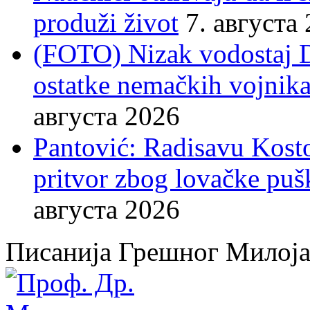
produži život
7. августа
(FOTO) Nizak vodostaj 
ostatke nemačkih vojnika
августа 2026
Pantović: Radisavu Kost
pritvor zbog lovačke puš
августа 2026
Писанија Грешног Милој