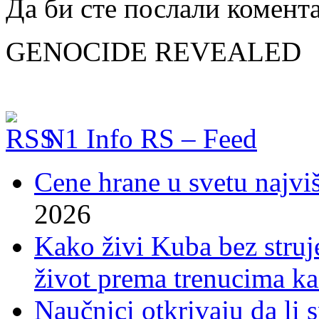
Да би сте послали комент
GENOCIDE REVEALED
N1 Info RS – Feed
Cene hrane u svetu najviš
2026
Kako živi Kuba bez struje
život prema trenucima ka
Naučnici otkrivaju da li