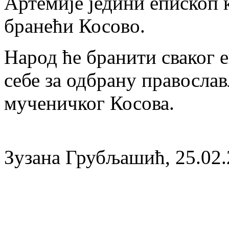
Артемије једини епископ к
бранећи Косово.
Народ ће бранити сваког е
себе за одбрану православ
мученичког Косова.
Зузана Грубљашић, 25.02