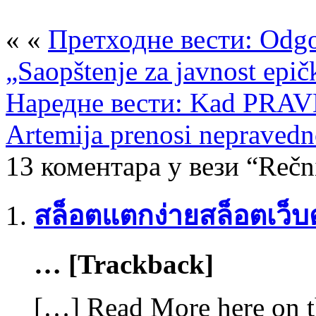
« «
Претходне вести: Odgo
„Saopštenje za javnost epič
Наредне вести: Kad PRAVD
Artemija prenosi nepraved
13 коментара у вези “Rečni
สล็อตแตกง่ายสล็อตเว็
… [Trackback]
[…] Read More here on t