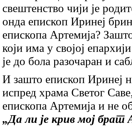
свештенство чији је роди
онда епископ Иринеј бри
епископа Артемија? Зашто
који има у својој епархиј
је до бола разочаран и са
И зашто епископ Иринеј н
испред храма Светог Саве,
епископа Артемија и не о
„Да ли је крив мој брат