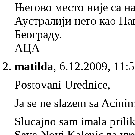
Његово место није са н
Аустралији него као Па
Београду.
АЦА
matilda
,
6.12.2009, 11:
Postovani Urednice,
Ja se ne slazem sa Acin
Slucajno sam imala prili
Sava Novi Kalenic za v