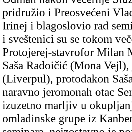
pridružio i Preosvećeni Vla
Irinej i blagoslovio rad sem
i sveštenici su se tokom več
Protojerej-stavrofor Milan M
Saša Radoičić (Mona Vejl), 
(Liverpul), protođakon Saša
naravno jeromonah otac Ser
izuzetno marljiv u okupljan
omladinske grupe iz Kanber
seminara, neizostavno je p