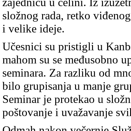
zajednicu u celini. Iz izuze
složnog rada, retko viđenog 
i velike ideje.
Učesnici su pristigli u Kanb
mahom su se međusobno up
seminara. Za razliku od mn
bilo grupisanja u manje gr
Seminar je protekao u slo
poštovanje i uvažavanje svi
Odmah nakon večernje Služ