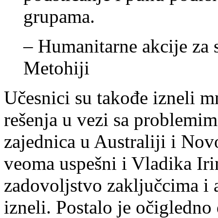
grupama.
– Humanitarne akcije za 
Metohiji
Učesnici su takođe izneli m
rešenja u vezi sa problemim
zajednica u Australiji i No
veoma uspešni i Vladika Iri
zadovoljstvo zaključcima i 
izneli. Postalo je očigledno