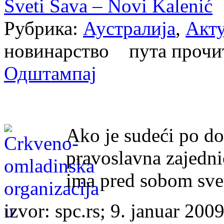
Sveti Sava – Novi Kalenić
Рубрика:
Аустралија
,
Акт
новинарство пута проч
Одштампај
Ako je sudeći po do
pravoslavna zajedni
ima pred sobom sve
izvor: spc.rs; 9. januar 200