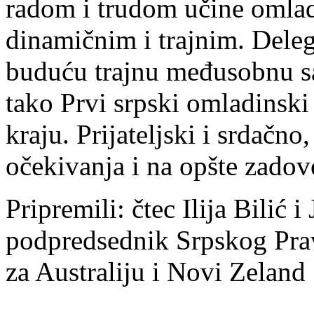
radom i trudom učine omlad
dinamičnim i trajnim. Deleg
buduću trajnu međusobnu sa
tako Prvi srpski omladinski
kraju. Prijateljski i srdačno
očekivanja i na opšte zadov
Pripremili: čtec Ilija Bilić 
podpredsednik Srpskog Pra
za Australiju i Novi Zeland