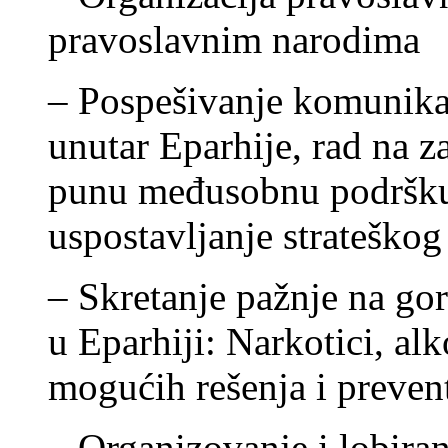
pravoslavnim narodima
– Pospešivanje komunikac
unutar Eparhije, rad na z
punu međusobnu podršku 
uspostavljanje strateškog
– Skretanje pažnje na go
u Eparhiji: Narkotici, alk
mogućih rešenja i preven
– Organizovanje i lobiran