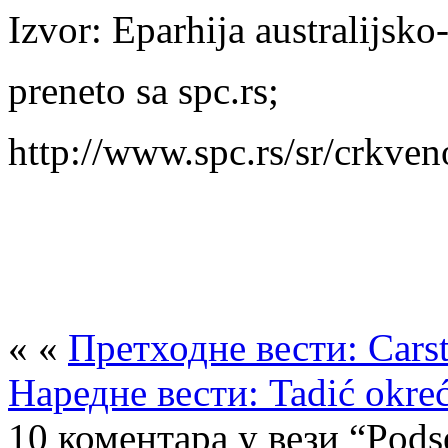
Izvor: Eparhija australijsk
preneto sa spc.rs;
http://www.spc.rs/sr/crkv
« «
Претходне вести: Cars
Наредне вести: Tadić okre
10 коментара у вези “Pod