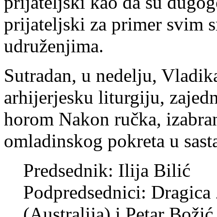
prijateljski kao da su dugogo
prijateljski za primer svim
udruženjima.
Sutradan, u nedelju, Vladika
arhijerjesku liturgiju, zajed
horom Nakon ručka, izabran
omladinskog pokreta u sast
Predsednik: Ilija Bilić
Podpredsednici: Dragica 
(Australija) i Petar Boži