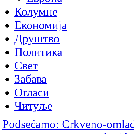
Колумне
Економија
Друштво
Политика
Свет
Забава
Огласи
Читуље
Podsećamo: Crkveno-omladi