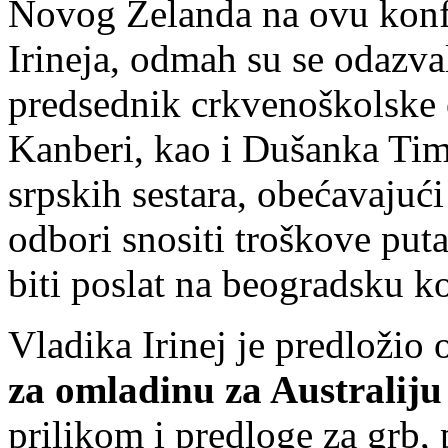
Novog Zelanda na ovu konf
Irineja, odmah su se odazva
predsednik crkvenoškolske o
Kanberi, kao i Dušanka Tim
srpskih sestara, obećavajuć
odbori snositi troškove puta
biti poslat na beogradsku k
Vladika Irinej je predložio
za omladinu za Australiju
prilikom i predloge za grb, 