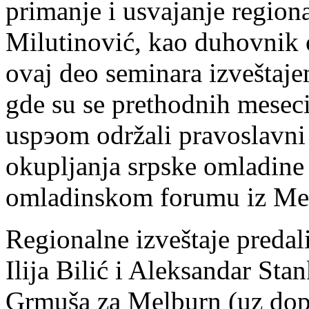
primanje i usvajanje regiona
Milutinović, kao duhovnik 
ovaj deo seminara izveštaj
gde su se prethodnih meseci
uspэom održali pravoslavni
okupljanja srpske omladin
omladinskom forumu iz Me
Regionalne izveštaje predal
Ilija Bilić i Aleksandar St
Grmuša za Melburn (uz dop