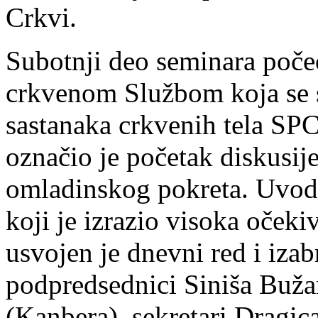
Crkvi.
Subotnji deo seminara poče
crkvenom Službom koja se s
sastanaka crkvenih tela SPC
označio je početak diskusij
omladinskog pokreta. Uvodn
koji je izrazio visoka očeki
usvojen je dnevni red i iza
podpredsednici Siniša Buža
(Kanbera), sekretari Dragica