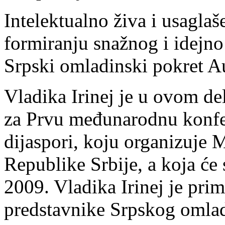
Intelektualno živa i usaglaš
formiranju snažnog i idejno
Srpski omladinski pokret Au
Vladika Irinej je u ovom de
za Prvu međunarodnu konfer
dijaspori, koju organizuje M
Republike Srbije, a koja će 
2009. Vladika Irinej je prim
predstavnike Srpskog omladi