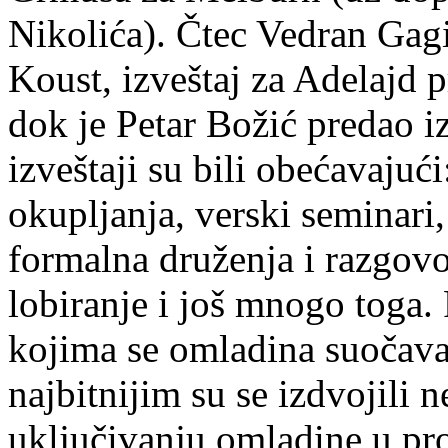
Nikolića). Čtec Vedran Gagi
Koust, izveštaj za Adelajd 
dok je Petar Božić predao i
izveštaji su bili obećavajuć
okupljanja, verski seminari
formalna druženja i razgovor
lobiranje i još mnogo toga.
kojima se omladina suočava
najbitnijim su se izdvojili
uključivanju omladine u pro