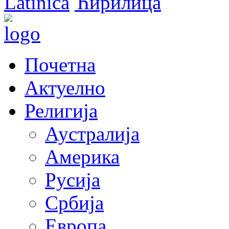
Latinica
Ћирилица
Почетна
Актуелно
Религија
Аустралија
Америка
Русија
Србија
Европа