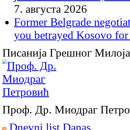
7. августа 2026
Former Belgrade negotiato
you betrayed Kosovo for 
Писанија Грешног Милој
Проф. Др. Миодраг Петр
Dnevni list Danas