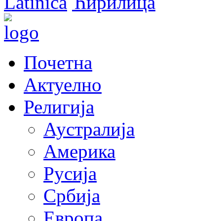
Latinica
Ћирилица
Почетна
Актуелно
Религија
Аустралија
Америка
Русија
Србија
Европа