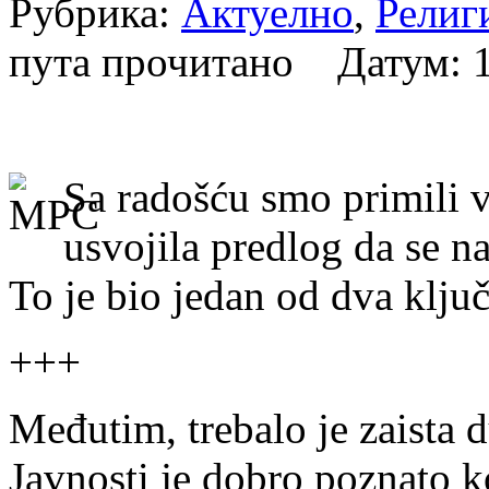
Рубрика:
Актуелно
,
Религ
пута прочитано Датум:
Sa radošću smo primili v
usvojila predlog da se n
To je bio jedan od dva klju
+++
Međutim, trebalo je zaista
Javnosti je dobro poznato k