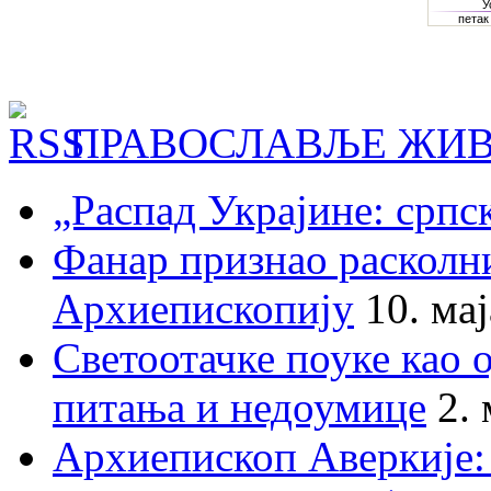
ПРАВОСЛАВЉЕ ЖИВ
„Распад Украјине: српс
Фанар признао раскол
Архиепископију
10. ма
Светоотачке поуке као 
питања и недоумице
2.
Архиепископ Аверкије: