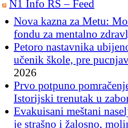
N1 Info RS – Feed
Nova kazna za Metu: Mora
fondu za mentalno zdravl
Petoro nastavnika ubijen
učenik škole, pre pucnjav
2026
Prvo potpuno pomračenje
Istorijski trenutak u zab
Evakuisani meštani nasel
je strašno i žalosno, mo