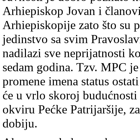
Arhiepiskop Jovan i članov
Arhiepiskopije zato što su p
jedinstvo sa svim Pravosla
nadilazi sve neprijatnosti k
sedam godina. Tzv. MPC je 
promene imena status ostati
će u vrlo skoroj budućnosti
okviru Pećke Patrijaršije, z
dobiju.