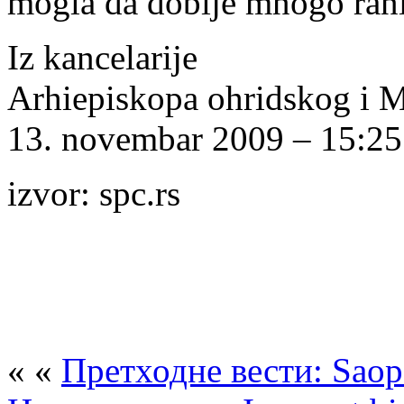
mogla da dobije mnogo rani
Iz kancelarije
Arhiepiskopa ohridskog i M
13. novembar 2009 – 15:25
izvor: spc.rs
« «
Претходне вести: Saopš