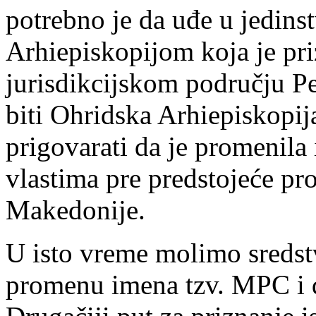
potrebno je da uđe u jedin
Arhiepiskopijom koja je pr
jurisdikcijskom području Peć
biti Ohridska Arhiepiskopij
prigovarati da je promenila
vlastima pre predstojeće p
Makedonije.
U isto vreme molimo sredst
promenu imena tzv. MPC i d