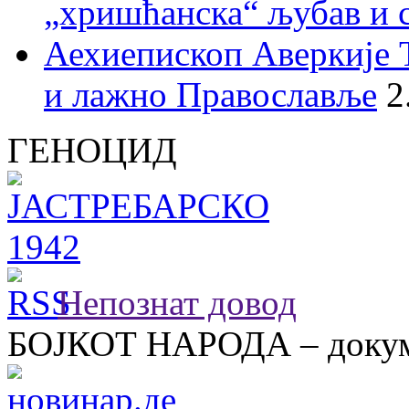
„хришћанска“ љубав и 
Аехиепископ Аверкије 
и лажно Православље
2
ГЕНОЦИД
Непознат довод
БОЈКОТ НАРОДА – докум