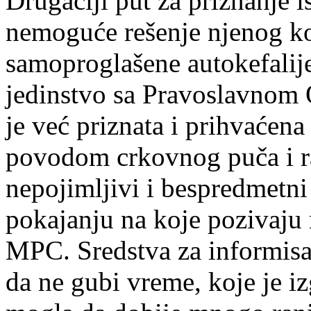
Drugačiji put za priznanje is
nemoguće rešenje njenog ko
samoproglašene autokefalije
jedinstvo sa Pravoslavnom
je već priznata i prihvaćen
povodom crkovnog puča i ra
nepojimljivi i bespredmetni
pokajanju na koje pozivaju 
MPC. Sredstva za informis
da ne gubi vreme, koje je iz