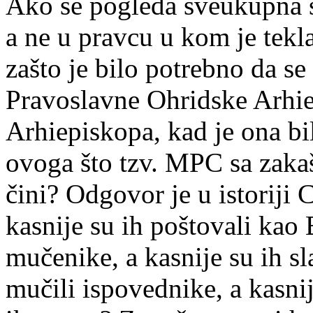
Ako se pogleda sveukupna s
a ne u pravcu u kom je tekla
zašto je bilo potrebno da se 
Pravoslavne Ohridske Arhie
Arhiepiskopa, kad je ona b
ovoga što tzv. MPC sa zaka
čini? Odgovor je u istoriji 
kasnije su ih poštovali kao 
mučenike, a kasnije su ih sla
mučili ispovednike, a kasnij