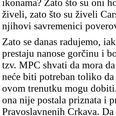
ikonama? Zato što su oni h
živeli, zato što su živeli Ca
njihovi savremenici poverova
Zato se danas radujemo, iak
prestaju nanose gorčinu i b
tzv. MPC shvati da mora da
neće biti potreban toliko da
ovom trenutku mogu dobiti. 
ona nije postala priznata i 
Pravoslavnenih Crkava. Da b