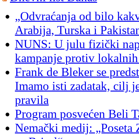
„Odvraćanja od bilo kakv
Arabija, Turska i Pakist
NUNS: U julu fizički nap
kampanje protiv lokalni
Frank de Bleker se predst
Imamo isti zadatak, cilj 
pravila
Program posvećen Beli T
Nemački medij: „Poseta 