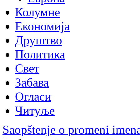
Колумне
Економија
Друштво
Политика
Свет
Забава
Огласи
Читуље
Saopštenje o promeni imen