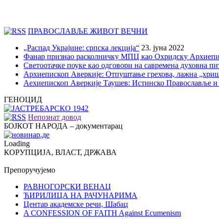
ПРАВОСЛАВЉЕ ЖИВОТ ВЕЧНИ
„Распад Украјине: српска лекција“
23. јуна 2022
Фанар признао расколничку МПЦ као Охридску Архиепи
Светоотачке поуке као одговори на савремена духовна п
Архиепископ Аверкије: Отпуштање грехова, лажна „хри
Аехиепископ Аверкије Таушев: Истинско Православље и
ГЕНОЦИД
Непознат довод
БОЈКОТ НАРОДА – документарац
Loading
КОРУПЦИЈА, ВЛАСТ, ДРЖАВА
Препоручујемо
РАВНОГОРСКИ ВЕНАЦ
ЋИРИЛИЦА НА РАЧУНАРИМА
Центар академске речи, Шабац
A CONFESSION OF FAITH Against Ecumenism