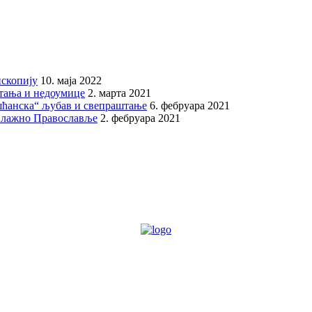
скопију
10. маја 2022
итања и недоумице
2. марта 2021
шћанска“ љубав и свепраштање
6. фебруара 2021
 лажно Православље
2. фебруара 2021