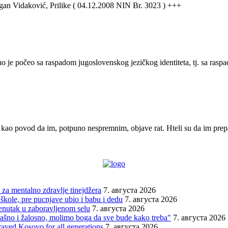
agan Vidaković, Prilike ( 04.12.2008 NIN Br. 3023 ) +++
no je počeo sa raspadom jugoslovenskog jezičkog identiteta, tj. sa ra
 kao povod da im, potpuno nespremnim, objave rat. Hteli su da im pre
za mentalno zdravlje tinejdžera
7. августа 2026
škole, pre pucnjave ubio i babu i dedu
7. августа 2026
renutak u zaboravljenom selu
7. августа 2026
trašno i žalosno, molimo boga da sve bude kako treba"
7. августа 2026
rayed Kosovo for all generations
7. августа 2026