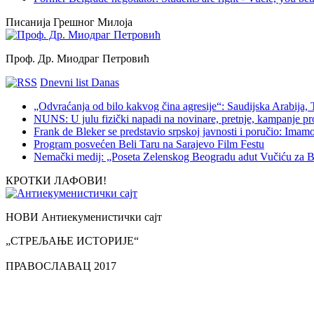
Писанија Грешног Милоја
Проф. Др. Миодраг Петровић
Dnevni list Danas
„Odvraćanja od bilo kakvog čina agresije“: Saudijska Arabija,
NUNS: U julu fizički napadi na novinare, pretnje, kampanje pr
Frank de Bleker se predstavio srpskoj javnosti i poručio: Imamo i
Program posvećen Beli Taru na Sarajevo Film Festu
Nemački medij: „Poseta Zelenskog Beogradu adut Vučiću za B
КРОТКИ ЛАФОВИ!
НОВИ Антиекуменистички сајт
„СТРЕЉАЊЕ ИСТОРИЈЕ“
ПРАВОСЛАВАЦ 2017