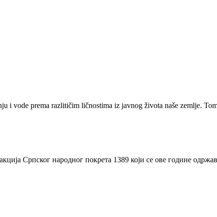
očinju i vode prema razlitičim ličnostima iz javnog života naše z
ција Српског народног покрета 1389 који се ове године одржава