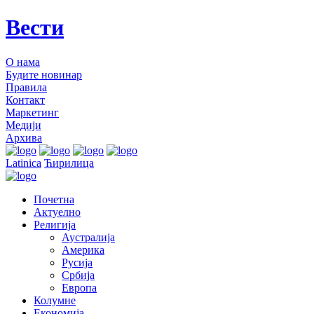
Вести
О нама
Будите новинар
Правила
Контакт
Маркетинг
Медији
Архива
Latinica
Ћирилица
Почетна
Актуелно
Религија
Аустралија
Америка
Русија
Србија
Европа
Колумне
Економија