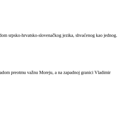
spadom srpsko-hrvatsko-slovenačkog jezika, shvaćenog kao jednog.
padom preotmu važnu Moreju, a na zapadnoj granici Vladimir