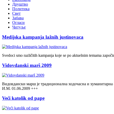
Друштво
Политика
Свет
Забава
Огласи
Читуље
Medijska kampanja lažnih justinovaca
Svedoci smo različitih kampanja koje se po aktuelnim temama zap
Vidovdanski marš 2009
Видовдански марш је традиционална ходочасна и хуманитарна ак
И.М. 01.06.2009 +++
Veći katolik od pape