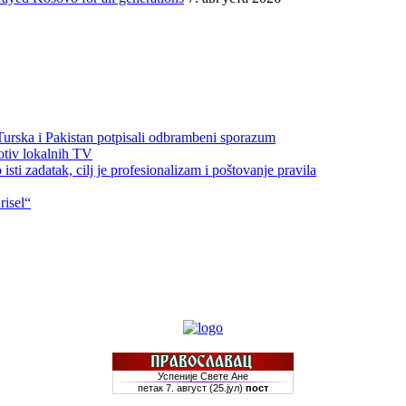
 Turska i Pakistan potpisali odbrambeni sporazum
otiv lokalnih TV
sti zadatak, cilj je profesionalizam i poštovanje pravila
risel“