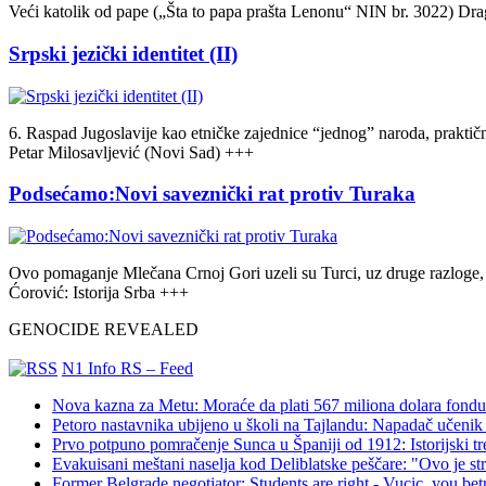
Veći katolik od pape („Šta to papa prašta Lenonu“ NIN br. 3022) Dr
Srpski jezički identitet (II)
6. Raspad Jugoslavije kao etničke zajednice “jednog” naroda, praktič
Petar Milosavljević (Novi Sad) +++
Podsećamo:Novi saveznički rat protiv Turaka
Ovo pomaganje Mlečana Crnoj Gori uzeli su Turci, uz druge razloge,
Ćorović: Istorija Srba +++
GENOCIDE REVEALED
N1 Info RS – Feed
Nova kazna za Metu: Moraće da plati 567 miliona dolara fondu 
Petoro nastavnika ubijeno u školi na Tajlandu: Napadač učenik 
Prvo potpuno pomračenje Sunca u Španiji od 1912: Istorijski t
Evakuisani meštani naselja kod Deliblatske peščare: "Ovo je s
Former Belgrade negotiator: Students are right - Vucic, you bet