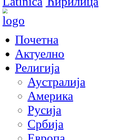
Latinica
Ћирилица
Почетна
Актуелно
Религија
Аустралија
Америка
Русија
Србија
Европа