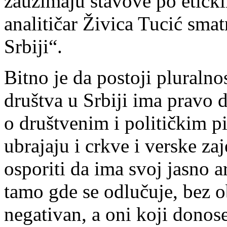
zauzimaju stavove po etički
analitičar Živica Tucić smat
Srbiji“.
Bitno je da postoji pluralnos
društva u Srbiji ima pravo 
o društvenim i političkim pi
ubrajaju i crkve i verske z
osporiti da ima svoj jasno ar
tamo gde se odlučuje, bez obz
negativan, a oni koji donos