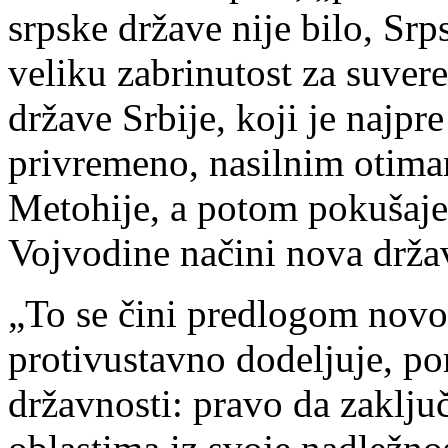
srpske države nije bilo, Sr
veliku zabrinutost za suvereni
države Srbije, koji je najp
privremeno, nasilnim otim
Metohije, a potom pokušaj
Vojvodine načini nova držav
„To se čini predlogom novo
protivustavno dodeljuje, por
državnosti: pravo da zaklj