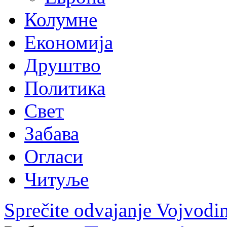
Колумне
Економија
Друштво
Политика
Свет
Забава
Огласи
Читуље
Sprečite odvajanje Vojvodi