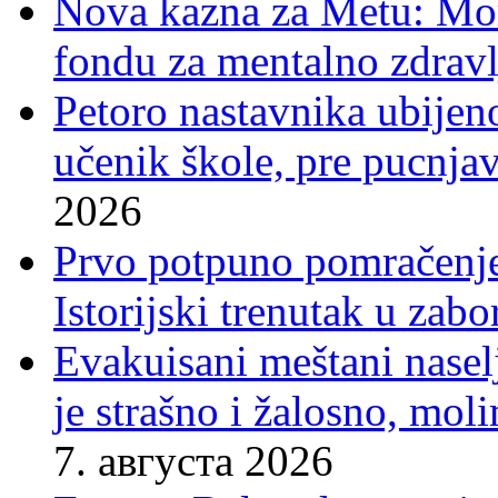
Nova kazna za Metu: Mora
fondu za mentalno zdravl
Petoro nastavnika ubijen
učenik škole, pre pucnjav
2026
Prvo potpuno pomračenje
Istorijski trenutak u zab
Evakuisani meštani nasel
je strašno i žalosno, mo
7. августа 2026