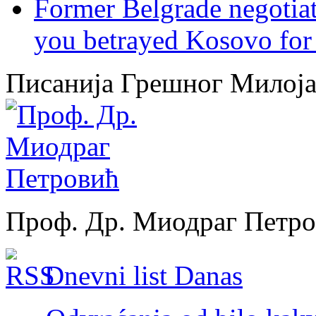
Former Belgrade negotiato
you betrayed Kosovo for 
Писанија Грешног Милој
Проф. Др. Миодраг Петр
Dnevni list Danas