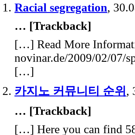
Racial segregation
,
30.0
… [Trackback]
[…] Read More Informati
novinar.de/2009/02/07/sp
[…]
카지노 커뮤니티 순위
,
… [Trackback]
[…] Here you can find 58