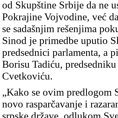
od Skupštine Srbije da ne 
Pokrajine Vojvodine, već da
se sadašnjim rešenjima poku
Sinod je primedbe uputio S
predsednici parlamenta, a p
Borisu Tadiću, predsedniku 
Cvetkoviću.
„Kako se ovim predlogom S
novo rasparčavanje i razara
srpske države, odlukom Sve