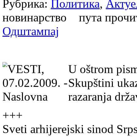
Рубрика:
Политика
,
Актуе
новинарство пута проч
Одштампај
U oštrom pism
Skupštini uka
razaranja drža
+++
Sveti arhijerejski sinod Srp