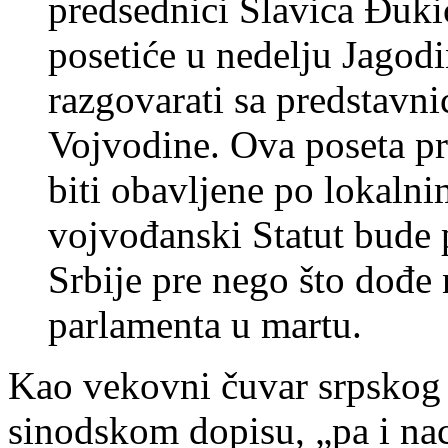
predsednici Slavica Đuki
posetiće u nedelju Jagod
razgovarati sa predstavn
Vojvodine. Ova poseta prv
biti obavljene po lokal
vojvođanski Statut bude 
Srbije pre nego što dođe
parlamenta u martu.
Kao vekovni čuvar srpskog
sinodskom dopisu, „pa i nac