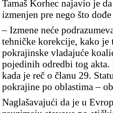
Tamaš Korhec najavio je da
izmenjen pre nego što dođe 
– Izmene neće podrazumevat
tehničke korekcije, kako je 
pokrajinske vladajuće koali
pojedinih odredbi tog akta.
kada je reč o članu 29. Stat
pokrajine po oblastima – ob
Naglašavajući da je u Evro