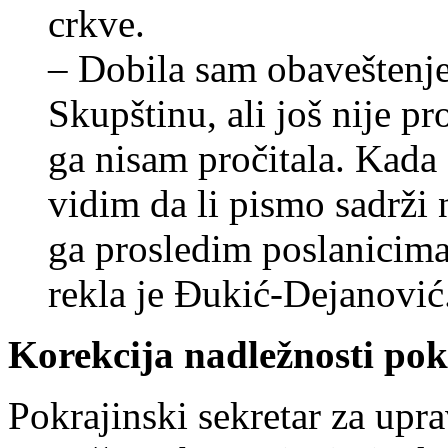
crkve.
– Dobila sam obaveštenje
Skupštinu, ali još nije 
ga nisam pročitala. Kada
vidim da li pismo sadrži n
ga prosledim poslanicima
rekla je Đukić-Dejanović
Korekcija nadležnosti pok
Pokrajinski sekretar za upr