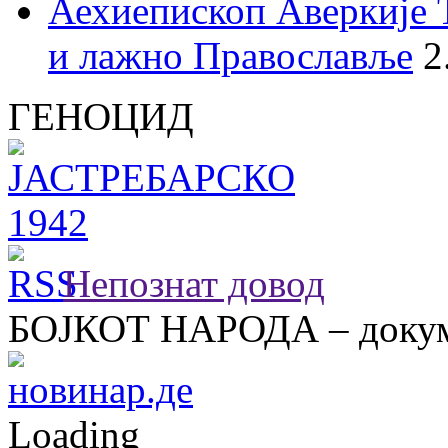
Аехиепископ Аверкије 
и лажно Православље
2
ГЕНОЦИД
Непознат довод
БОЈКОТ НАРОДА – докум
Loading