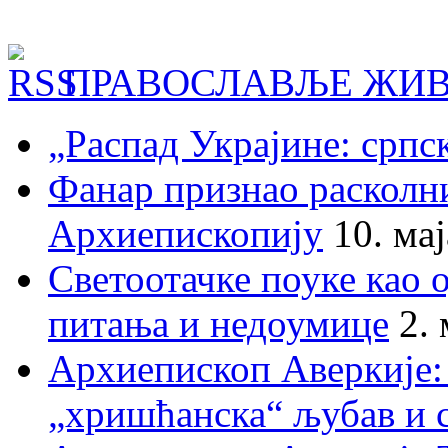
ПРАВОСЛАВЉЕ ЖИВ
„Распад Украјине: српс
Фанар признао раскол
Архиепископију
10. ма
Светоотачке поуке као 
питања и недоумице
2.
Архиепископ Аверкије:
„хришћанска“ љубав и 