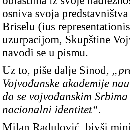
oblastima iz svoje nadležnos
osniva svoja predstavništva
Briselu (ius representationi
uzurpacijom, Skupštine Voj
navodi se u pismu.
Uz to, piše dalje Sinod,
„pr
Vojvođanske akademije nauk
da se vojvođanskim Srbima 
nacionalni identitet“.
Milan Radulović, bivši minis