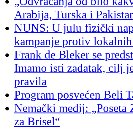
„Odvraćanja od bilo kakv
Arabija, Turska i Pakist
NUNS: U julu fizički nap
kampanje protiv lokalni
Frank de Bleker se predst
Imamo isti zadatak, cilj 
pravila
Program posvećen Beli T
Nemački medij: „Poseta 
za Brisel“