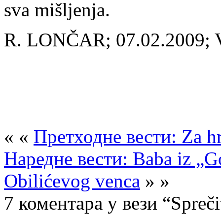
sva mišljenja.
R. LONČAR; 07.02.2009;
« «
Претходне вести: Za hr
Наредне вести: Baba iz „Go
Obilićevog venca
» »
7 коментара у вези “Spreči