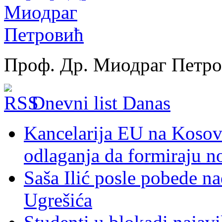
Проф. Др. Миодраг Петр
Dnevni list Danas
Kancelarija EU na Kosovu:
odlaganja da formiraju no
Saša Ilić posle pobede n
Ugrešića