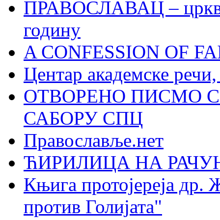
ПРАВОСЛАВАЦ – црквен
годину
A CONFESSION OF FAI
Центар академске речи
ОТВОРЕНО ПИСМО С
САБОРУ СПЦ
Православље.нет
ЋИРИЛИЦА НА РАЧ
Књига протојереја др. 
против Голијата"