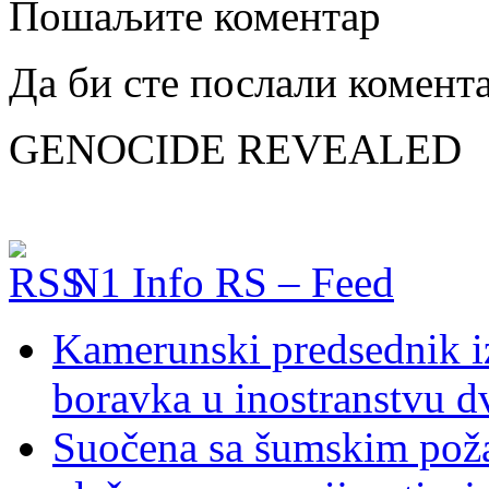
Пошаљите коментар
Да би сте послали комент
GENOCIDE REVEALED
N1 Info RS – Feed
Kamerunski predsednik iz
boravka u inostranstvu d
Suočena sa šumskim poža