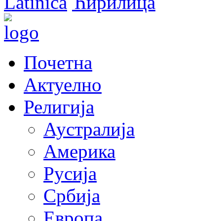
Latinica
Ћирилица
Почетна
Актуелно
Религија
Аустралија
Америка
Русија
Србија
Европа