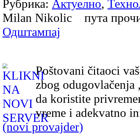
Рубрика:
Актуелно
,
Техно
Milan Nikolic пута про
Одштампај
Poštovani čitaoci vaš
zbog odugovlačenja 
da koristite privreme
vreme i adekvatno in
(novi provajder)