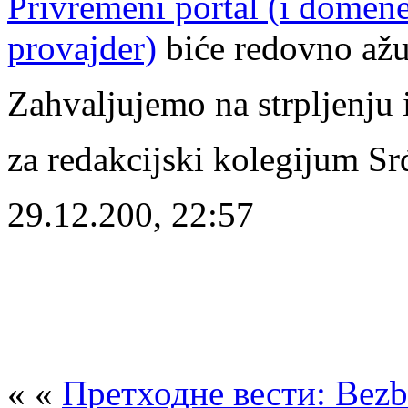
Privremeni portal (i domen
provajder)
biće redovno ažu
Zahvaljujemo na strpljenju
za redakcijski kolegijum S
29.12.200, 22:57
« «
Претходне вести: Bezbro