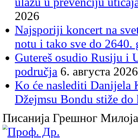
ulažu u prevenciju uticaj
2026
Najsporiji koncert na sv
notu i tako sve do 2640.
Gutereš osudio Rusiju i 
područja
6. августа 2026
Ko će naslediti Danijela
Džejmsu Bondu stiže do 
Писанија Грешног Милој