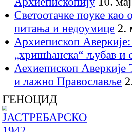
Архиепископију
10. ма
Светоотачке поуке као 
питања и недоумице
2.
Архиепископ Аверкије:
„хришћанска“ љубав и 
Аехиепископ Аверкије 
и лажно Православље
2
ГЕНОЦИД