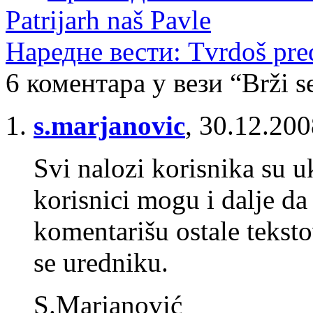
Patrijarh naš Pavle
Наредне вести: Tvrdoš pre
6 коментара у вези “Brži s
s.marjanovic
,
30.12.200
Svi nalozi korisnika su u
korisnici mogu i dalje da
komentarišu ostale teksto
se uredniku.
S.Marjanović