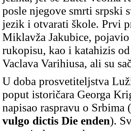
posle njegove smrti srpski s
jezik i otvarati škole. Prvi
Miklavža Jakubice, pojavio 
rukopisu, kao i katahizis o
Vaclava Varihiusa, ali su sa
U doba prosvetiteljstva Luži
poput istoričara Georga Kri
napisao raspravu o Srbima 
vulgo dictis Die enden
). S