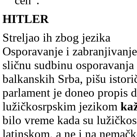
ceh”.
HITLER
Streljao ih zbog jezika
Osporavanje i zabranjivanje
sličnu sudbinu osporavanja 
balkanskih Srba, pišu istor
parlament je doneo propis d
lužičkosrpskim jezikom
ka
bilo vreme kada su lužičkosr
latinskom, a ne i na nemač