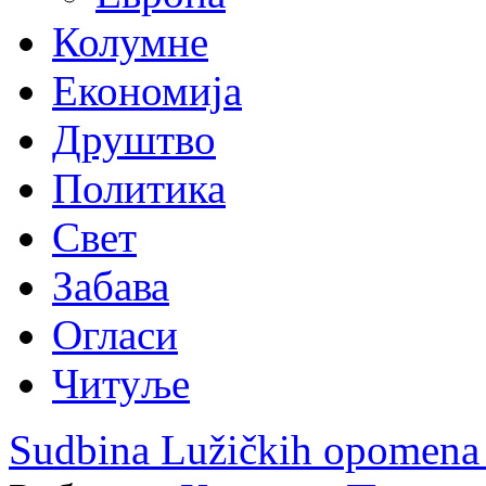
Колумне
Економија
Друштво
Политика
Свет
Забава
Огласи
Читуље
Sudbina Lužičkih opomena 