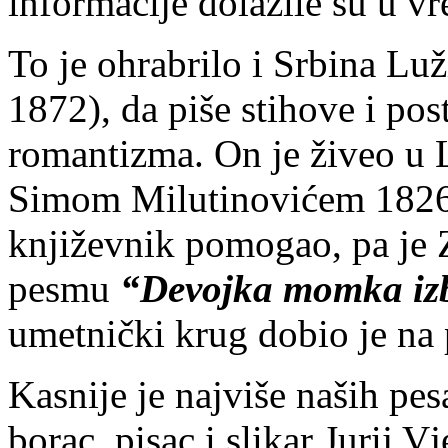
informacije dolazile su u v
To je ohrabrilo i Srbina Lu
1872), da piše stihove i pos
romantizma. On je živeo u 
Simom Milutinovićem 1826. 
književnik pomogao, pa je 
pesmu
“Devojka momka izb
umetnički krug dobio je na
Kasnije je najviše naših pe
borac, pisac i slikar Jurij V