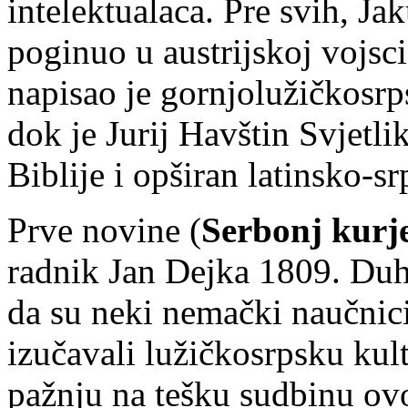
intelektualaca. Pre svih, Ja
poginuo u austrijskoj vojs
napisao je gornjolužičkosrp
dok je Jurij Havštin Svjetli
Biblije i opširan latinsko-sr
Prve novine (
Serbonj kurj
radnik Jan Dejka 1809. Duh 
da su neki nemački naučnici
izučavali lužičkosrpsku kult
pažnju na tešku sudbinu ov