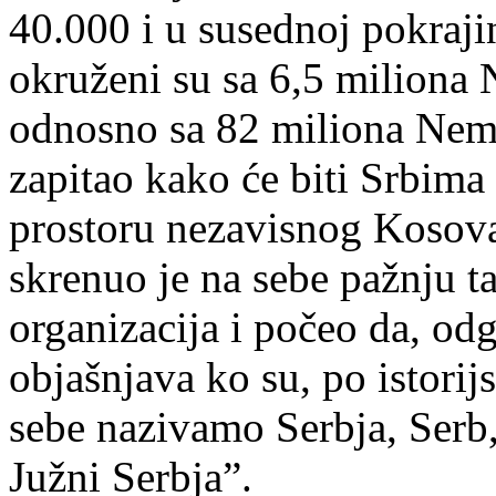
40.000 i u susednoj pokraj
okruženi su sa 6,5 miliona 
odnosno sa 82 miliona Nemac
zapitao kako će biti Srbim
prostoru nezavisnog Kosov
skrenuo je na sebe pažnju t
organizacija i počeo da, odg
objašnjava ko su, po istori
sebe nazivamo Serbja, Serb,
Južni Serbja”.