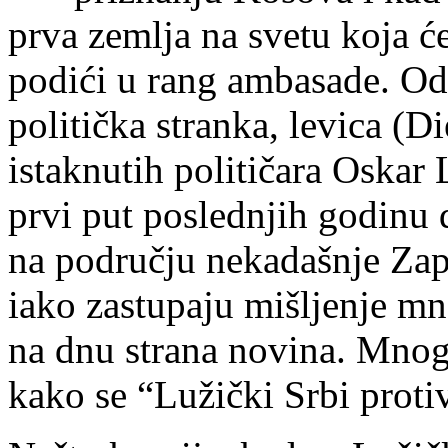
prva zemlja na svetu koja će
podići u rang ambasade. Od
politička stranka, levica (D
istaknutih političara Oskar 
prvi put poslednjih godinu 
na području nekadašnje Zap
iako zastupaju mišljenje m
na dnu strana novina. Mnogo
kako se “Lužički Srbi proti