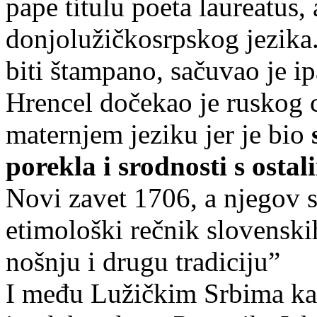
pape titulu poeta laureatus,
donjolužičkosrpskog jezika.
biti štampano, sačuvao je 
Hrencel dočekao je ruskog 
maternjem jeziku jer je bio
porekla i srodnosti s osta
Novi zavet 1706, a njegov s
etimološki rečnik slovenski
nošnju i drugu tradiciju”
I među Lužičkim Srbima kat