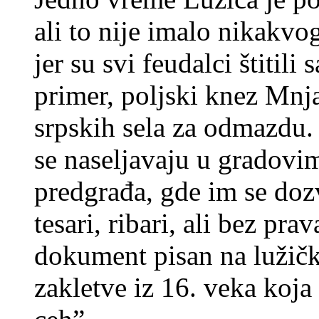
ali to nije imalo nikakvo
jer su svi feudalci štitili
primer, poljski knez Mnj
srpskih sela za odmazdu.
se naseljavaju u gradovi
predgrađa, gde im se doz
tesari, ribari, ali bez pra
dokument pisan na lužičk
zakletve iz 16. veka koja