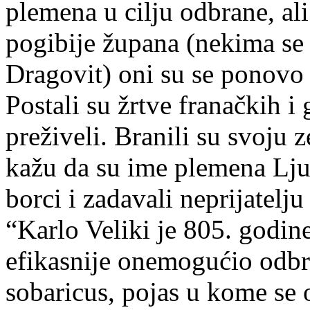
plemena u cilju odbrane, ali
pogibije župana (nekima se
Dragovit) oni su se ponovo r
Postali su žrtve franačkih i
preživeli. Branili su svoju z
kažu da su ime plemena Ljuti
borci i zadavali neprijatelju 
“Karlo Veliki je 805. godine
efikasnije onemogućio odbr
sobaricus, pojas u kome se 