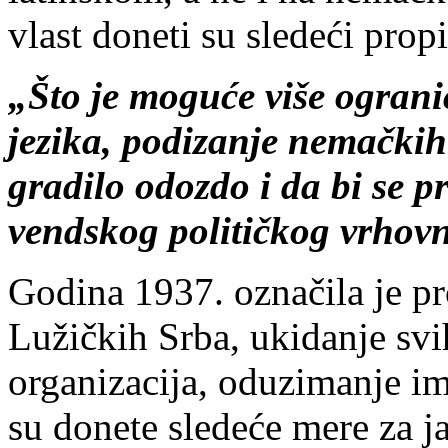
vlast doneti su sledeći propi
„Što je moguće više ogran
jezika, podizanje nemačkih 
gradilo odozdo i da bi se p
vendskog političkog vrhov
Godina 1937. označila je pr
Lužičkih Srba, ukidanje svi
organizacija, oduzimanje im
su donete sledeće mere za j