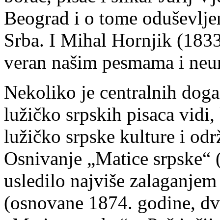
Beograd i o tome oduševlje
Srba. I Mihal Hornjik (1833
veran našim pesmama i neu
Nekoliko je centralnih događ
lužičko srpskih pisaca vidi, 
lužičko srpske kulture i odr
Osnivanje „Matice srpske“ (
usledilo najviše zalaganjem
(osnovane 1874. godine, dv