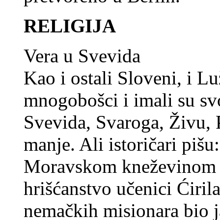
RELIGIJA
Vera u Svevida
Kao i ostali Sloveni, i L
mnogobošci i imali su s
Svevida, Svaroga, Živu,
manje. Ali istoričari piš
Moravskom kneževinom m
hrišćanstvo učenici Ćirila 
nemačkih misionara bio ja