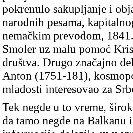
pokrenulo sakupljanje i obj
narodnih pesama, kapitalnog
nemačkim prevodom, 1841. i
Smoler uz malu pomoć Krist
društva. Drugo značajno de
Anton (1751-181), kosmopoli
mladosti interesovao za Srb
Tek negde u to vreme, širok
da tamo negde na Balkanu i