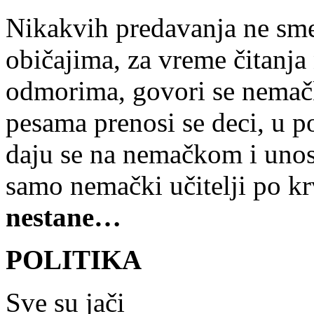
Nikakvih predavanja ne sme
običajima, za vreme čitanja 
odmorima, govori se nemačk
pesama prenosi se deci, u p
daju se na nemačkom i unos
samo nemački učitelji po kr
nestane…
POLITIKA
Sve su jači