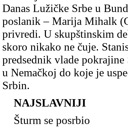
Danas Lužičke Srbe u Bund
poslanik – Marija Mihalk (
privredi. U skupštinskim deb
skoro nikako ne čuje. Stani
predsednik vlade pokrajine S
u Nemačkoj do koje je uspe
Srbin.
NAJSLAVNIJI
Šturm se posrbio