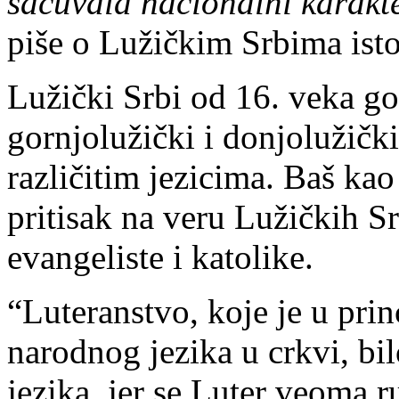
sačuvala nacionalni karakte
piše o Lužičkim Srbima isto
Lužički Srbi od 16. veka go
gornjolužički i donjolužički
različitim jezicima. Baš kao
pritisak na veru Lužičkih Sr
evangeliste i katolike.
“Luteranstvo, koje je u pri
narodnog jezika u crkvi, bil
jezika, jer se Luter veoma 