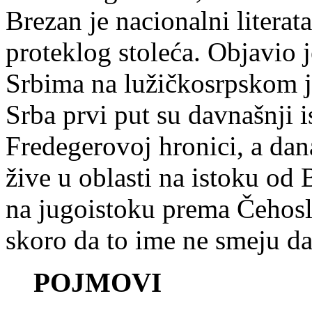
Brezan je nacionalni litera
proteklog stoleća. Objavio 
Srbima na lužičkosrpskom j
Srba prvi put su davnašnji i
Fredegerovoj hronici, a dan
žive u oblasti na istoku od 
na jugoistoku prema Čehosl
skoro da to ime ne smeju da
POJMOVI