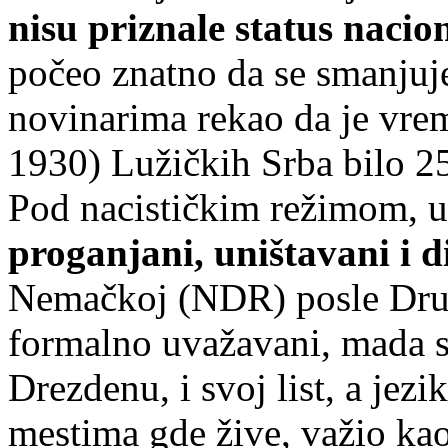
nisu priznale status naci
počeo znatno da se smanjuj
novinarima rekao da je vre
1930) Lužičkih Srba bilo 25
Pod nacističkim režimom, u
proganjani, uništavani i d
Nemačkoj (NDR) posle Drug
formalno uvažavani, mada s
Drezdenu, i svoj list, a jezi
mestima gde žive, važio kao 