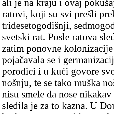
ali je na kraju i ovaj pokuš
ratovi, koji su svi prešli pr
tridesetogodišnji, sedmogod
svetski rat. Posle ratova sle
zatim ponovne kolonizacij
pojačavala se i germanizaci
porodici i u kući govore sv
nošnju, te se tako muška no
nisu smele da nose nikakav 
sledila je za to kazna. U Don