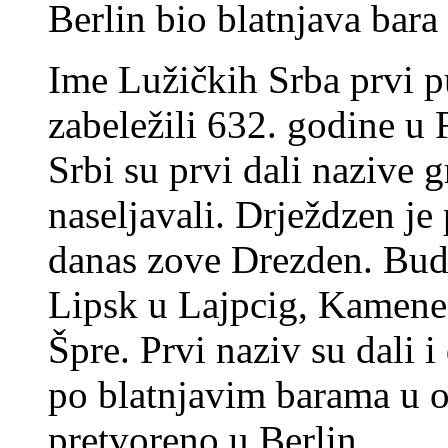
Berlin bio blatnjava bara
Ime Lužičkih Srba prvi pu
zabeležili 632. godine u 
Srbi su prvi dali nazive
naseljavali. Drježdzen je
danas zove Drezden. Bud
Lipsk u Lajpcig, Kamene
Špre. Prvi naziv su dali i
po blatnjavim barama u ok
pretvoreno u Berlin.