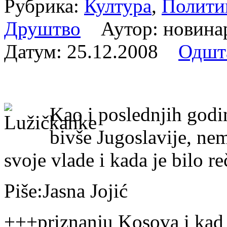
Рубрика:
Култура
,
Полити
Друштво
Аутор: новина
Датум:
25.12.2008
Одшт
Kao i poslednjih godi
bivše Jugoslavije, ne
svoje vlade i kada je bilo re
Piše:Jasna Jojić
+++
priznanju Kosova i kad