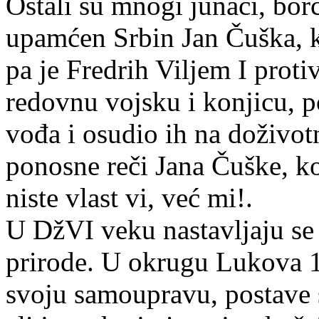
Ostali su mnogi junaci, bor
upamćen Srbin Jan Čuška, k
pa je Fredrih Viljem I prot
redovnu vojsku i konjicu, 
vođa i osudio ih na doživot
ponosne reči Jana Čuške, ko
niste vlast vi, već mi!.
U DžVI veku nastavljaju se
prirode. U okrugu Lukova 1
svoju samoupravu, postave s