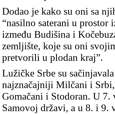
Dodao je kako su oni sa nj
“nasilno saterani u prostor 
između Budišina i Kočebuz
zemljište, koje su oni svo
pretvorili u plodan kraj”.
Lužičke Srbe su sačinjavala
najznačajniji Milčani i Srbi,
Gomačani i Stodoran. U 7. 
Samovoj državi, a u 8. i 9. 