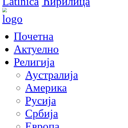
Latinica
Ћирилица
Почетна
Актуелно
Религија
Аустралија
Америка
Русија
Србија
Европа