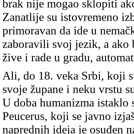
brak nije mogao sklopiti ak
Zanatlije su istovremeno iz
primoravan da ide u nemačke
zaboravili svoj jezik, a ako 
žive i rade u gradu, automa
Ali, do 18. veka Srbi, koji 
svoje župane i neku vrstu su
U doba humanizma istaklo s
Peucerus, koji se javno izj
naprednih ideja je osuđen n