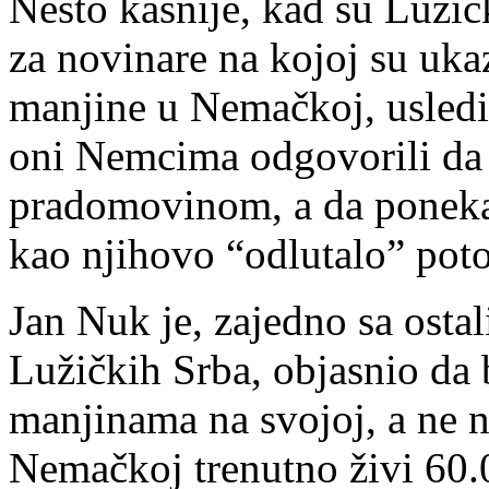
Nešto kasnije, kad su Lužič
za novinare na kojoj su ukaz
manjine u Nemačkoj, usledi
oni Nemcima odgovorili da 
pradomovinom, a da poneka
kao njihovo “odlutalo” pot
Jan Nuk je, zajedno sa osta
Lužičkih Srba, objasnio da
manjinama na svojoj, a ne na
Nemačkoj trenutno živi 60.