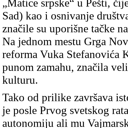
„Matice srpske“ u Pešti, čij
Sad) kao i osnivanje društ
značile su uporišne tačke n
Na jednom mestu Grga Novak
reforma Vuka Stefanovića Ka
punom zamahu, značila velik
kulturu.
Tako od prilike završava ist
je posle Prvog svetskog rata
autonomiju ali mu Vajmarsk