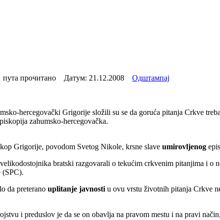
пута прочитано Датум:
21.12.2008
Одштампај
sko-hercegovački Grigorije složili su se da goruća pitanja Crkve treba,
e Episkopija zahumsko-hercegovačka.
iskop Grigorije, povodom Svetog Nikole, krsne slave
umirovljenog
epi
elikodostojnika bratski razgovarali o tekućim crkvenim pitanjima i o ne
e (SPC).
lo da preterano
uplitanje javnosti
u ovu vrstu životnih pitanja Crkve n
rojstvu i preduslov je da se on obavlja na pravom mestu i na pravi način