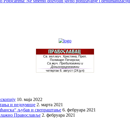
o Potočarima: Ne smemo dozvoliti javno ponižavanje i dehumanizaciju 
скопију
10. маја 2022
итања и недоумице
2. марта 2021
шћанска“ љубав и свепраштање
6. фебруара 2021
 лажно Православље
2. фебруара 2021