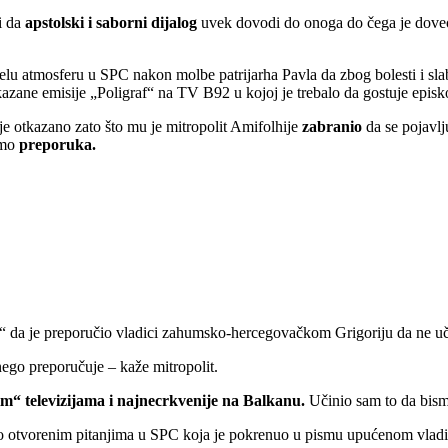
li da
apstolski i saborni dijalog
uvek dovodi do onoga do čega je doveo 
u atmosferu u SPC nakon molbe patrijarha Pavla da zbog bolesti i slabos
kazane emisije „Poligraf“ na TV B92 u kojoj je trebalo da gostuje episk
 otkazano zato što mu je mitropolit Amifolhije
zabranio
da se pojavl
amo
preporuka.
a je preporučio vladici zahumsko-hercegovačkom Grigoriju da ne učest
nego preporučuje – kaže mitropolit.
m“ televizijama i najnecrkvenije na Balkanu.
Učinio sam to da bis
ri o otvorenim pitanjima u SPC koja je pokrenuo u pismu upućenom vladi