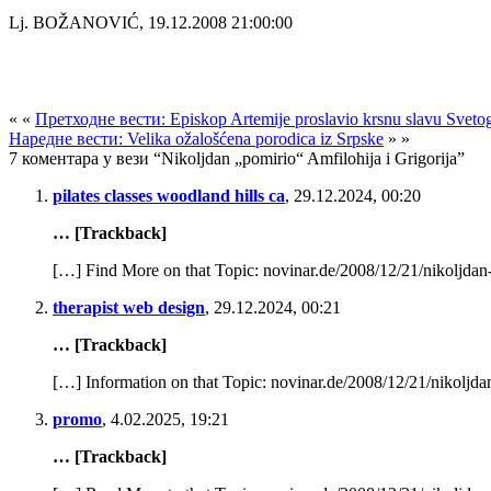
Lj. BOŽANOVIĆ, 19.12.2008 21:00:00
« «
Претходне вести: Episkop Artemije proslavio krsnu slavu Svetog
Наредне вести: Velika ožalošćena porodica iz Srpske
» »
7 коментара у вези “Nikoljdan „pomirio“ Amfilohija i Grigorija”
pilates classes woodland hills ca
,
29.12.2024, 00:20
… [Trackback]
[…] Find More on that Topic: novinar.de/2008/12/21/nikoljdan-
therapist web design
,
29.12.2024, 00:21
… [Trackback]
[…] Information on that Topic: novinar.de/2008/12/21/nikoljdan
promo
,
4.02.2025, 19:21
… [Trackback]