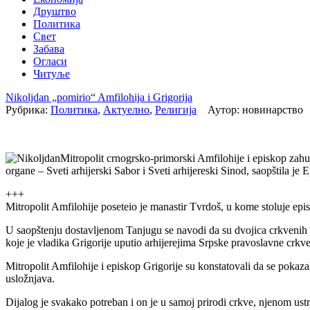
Друштво
Политика
Свет
Забава
Огласи
Читуље
Nikoljdan „pomirio“ Amfilohija i Grigorija
Рубрика:
Политика
,
Актуелно
,
Религија
Аутор: новинарство 
Mitropolit crnogrsko-primorski Amfilohije i episkop zahum
organe – Sveti arhijerski Sabor i Sveti arhijereski Sinod, saopštila j
+++
Mitropolit Amfilohije poseteio je manastir Tvrdoš, u kome stoluje ep
U saopštenju dostavljenom Tanjugu se navodi da su dvojica crkvenih v
koje je vladika Grigorije uputio arhijerejima Srpske pravoslavne crkv
Mitropolit Amfilohije i episkop Grigorije su konstatovali da se pokaza
usložnjava.
Dijalog je svakako potreban i on je u samoj prirodi crkve, njenom ust