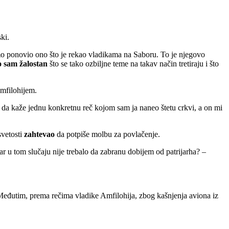
ki.
amo ponovio ono što je rekao vladikama na Saboru. To je njegovo
o sam žalostan
što se tako ozbiljne teme na takav način tretiraju i što
Amfilohijem.
u da kaže jednu konkretnu reč kojom sam ja naneo štetu crkvi, a on mi
svetosti
zahtevao
da potpiše molbu za povlačenje.
r u tom slučaju nije trebalo da zabranu dobijem od patrijarha? –
eđutim, prema rečima vladike Amfilohija, zbog kašnjenja aviona iz