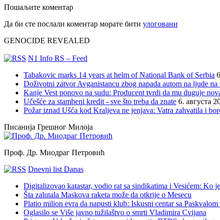
Пошаљите коментар
Да би сте послали коментар морате бити
улоговани
GENOCIDE REVEALED
N1 Info RS – Feed
Tabakovic marks 14 years at helm of National Bank of Serbia
6
Doživotni zatvor Avganistancu zbog napada autom na ljude n
Kanje Vest ponovo na sudu: Producent tvrdi da mu duguje nov
Učešće za stambeni kredit - sve što treba da znate
6. августа 2
Požar iznad Ušća kod Kraljeva ne jenjava: Vatra zahvatila i b
Писанија Грешног Милоја
Проф. Др. Миодраг Петровић
Dnevni list Danas
Digitalizovao katastar, vodio rat sa sindikatima i Vesićem: Ko
Šta zalutala Maskova raketa može da otkrije o Mesecu
Platio milion evra da napusti klub: Iskusni centar sa Paskvalom
Oglasilo se Više javno tužilaštvo o smrti Vladimira Cvijana