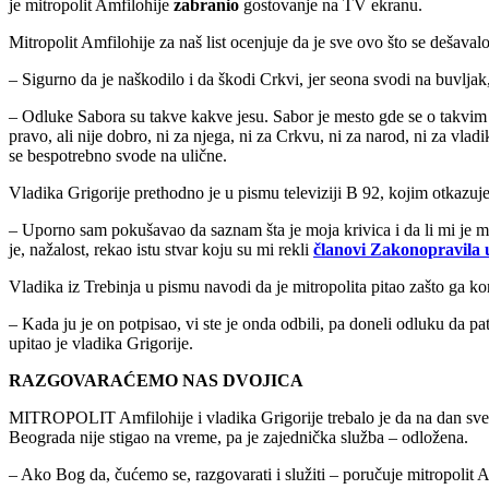
je mitropolit Amfilohije
zabranio
gostovanje na TV ekranu.
Mitropolit Amfilohije za naš list ocenjuje da je sve ovo što se dešava
– Sigurno da je naškodilo i da škodi Crkvi, jer seona svodi na buvljak
– Odluke Sabora su takve kakve jesu. Sabor je mesto gde se o takvim 
pravo, ali nije dobro, ni za njega, ni za Crkvu, ni za narod, ni za v
se bespotrebno svode na ulične.
Vladika Grigorije prethodno je u pismu televiziji B 92, kojim otkazuj
– Uporno sam pokušavao da saznam šta je moja krivica i da li mi je mo
je, nažalost, rekao istu stvar koju su mi rekli
članovi Zakonopravila
Vladika iz Trebinja u pismu navodi da je mitropolita pitao zašto ga k
– Kada ju je on potpisao, vi ste je onda odbili, pa doneli odluku da 
upitao je vladika Grigorije.
RAZGOVARAĆEMO NAS DVOJICA
MITROPOLIT Amfilohije i vladika Grigorije trebalo je da na dan sve
Beograda nije stigao na vreme, pa je zajednička služba – odložena.
– Ako Bog da, čućemo se, razgovarati i služiti – poručuje mitropolit A