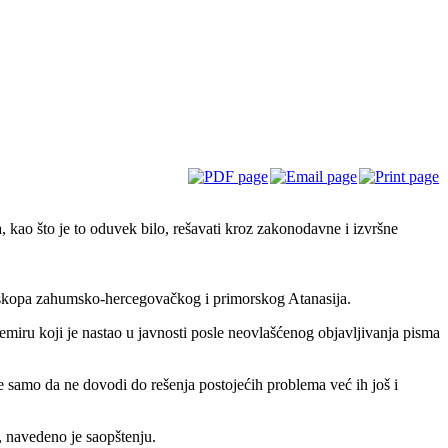
 kao što je to oduvek bilo, rešavati kroz zakonodavne i izvršne
skopa zahumsko-hercegovačkog i primorskog Atanasija.
miru koji je nastao u javnosti posle neovlašćenog objavljivanja pisma
e samo da ne dovodi do rešenja postojećih problema već ih još i
, navedeno je saopštenju.