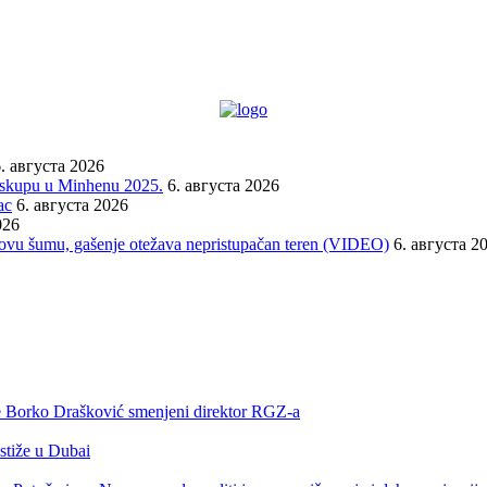
. августа 2026
a skupu u Minhenu 2025.
6. августа 2026
ac
6. августа 2026
026
orovu šumu, gašenje otežava nepristupačan teren (VIDEO)
6. августа 2
 je Borko Drašković smenjeni direktor RGZ-a
 stiže u Dubai