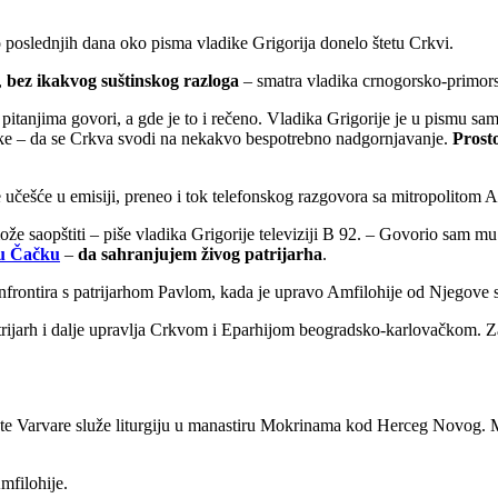
lo poslednjih dana oko pisma vladike Grigorija donelo štetu Crkvi.
,
bez ikakvog suštinskog razloga
– smatra vladika crnogorsko-primors
pitanjima govori, a gde je to i rečeno. Vladika Grigorije je u pismu s
ladike – da se Crkva svodi na nekakvo bespotrebno nadgornjavanje.
Prost
e učešće u emisiji, preneo i tok telefonskog razgovora sa mitropolitom 
že saopštiti – piše vladika Grigorije televiziji B 92. – Govorio sam m
 u Čačku
–
da sahranjujem živog patrijarha
.
onfrontira s patrijarhom Pavlom, kada je upravo Amfilohije od Njegove 
patrijarh i dalje upravlja Crkvom i Eparhijom beogradsko-karlovačkom. Za
te Varvare služe liturgiju u manastiru Mokrinama kod Herceg Novog. M
mfilohije.