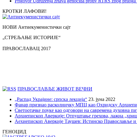
Prigovor Udruženja žrtava genocida protiv RTRS zbog priloga 
КРОТКИ ЛАФОВИ!
НОВИ Антиекуменистички сајт
„СТРЕЉАЊЕ ИСТОРИЈЕ“
ПРАВОСЛАВАЦ 2017
ПРАВОСЛАВЉЕ ЖИВОТ ВЕЧНИ
„Распад Украјине: српска лекција“
23. јуна 2022
Фанар признао расколничку МПЦ као Охридску Архиепи
Светоотачке поуке као одговори на савремена духовна п
Архиепископ Аверкије: Отпуштање грехова, лажна „хри
Аехиепископ Аверкије Таушев: Истинско Православље и
ГЕНОЦИД