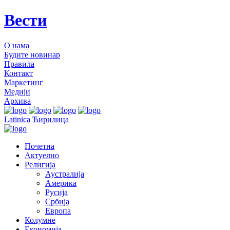
Вести
О нама
Будите новинар
Правила
Контакт
Маркетинг
Медији
Архива
Latinica
Ћирилица
Почетна
Актуелно
Религија
Аустралија
Америка
Русија
Србија
Европа
Колумне
Економија