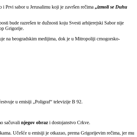
i Prvi sabor u Jerusalimu koji je završen rečima
„izmoli se Duhu
ti bude razrešen te dužnosti koju Svesti arhijerejski Sabor nije
op Grigorije.
juje na beogradskim medijima, dok je u Mitropoliji crnogorsko-
vuje u emisiji „Poligraf“ televizije B 92.
mo sačuvali
njegov obraz
i dostojanstvo Crkve.
kama. Učešće u emisiji je otkazao, prema Grigorijevim rečima, jer mu