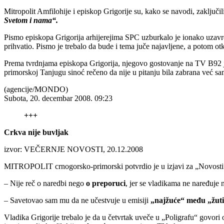
Mitropolit Amfilohije i episkop Grigorije su, kako se navodi, zaključi
Svetom i nama“.
Pismo episkopa Grigorija arhijerejima SPC uzburkalo je ionako uzavrel
prihvatio. Pismo je trebalo da bude i tema juče najavljene, a potom ot
Prema tvrdnjama episkopa Grigorija, njegovo gostovanje na TV B92 je
primorskoj Tanjugu sinoć rečeno da nije u pitanju bila zabrana već s
(agencije/MONDO)
Subota, 20. decembar 2008. 09:23
+++
Crkva nije buvljak
izvor: VEČERNJE NOVOSTI, 20.12.2008
MITROPOLIT crnogorsko-primorski potvrdio je u izjavi za „Novosti“ d
– Nije reč o naredbi nego
o preporuci
, jer se vladikama ne naređuje 
– Savetovao sam mu da ne učestvuje u emisiji
„najžuće“ među „žuti
Vladika Grigorije trebalo je da u četvrtak uveče u „Poligrafu“ govo