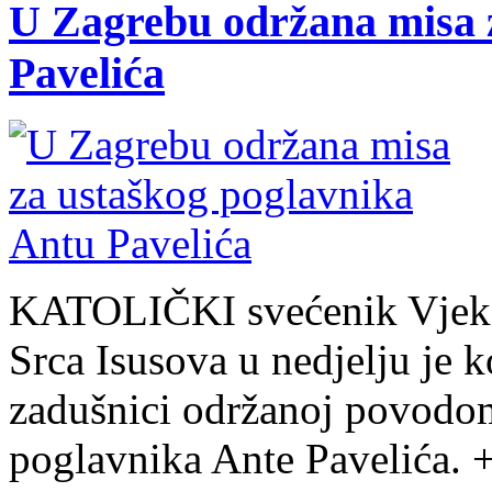
U Zagrebu održana misa 
Pavelića
KATOLIČKI svećenik Vjekos
Srca Isusova u nedjelju je k
zadušnici održanoj povodom
poglavnika Ante Pavelića. 