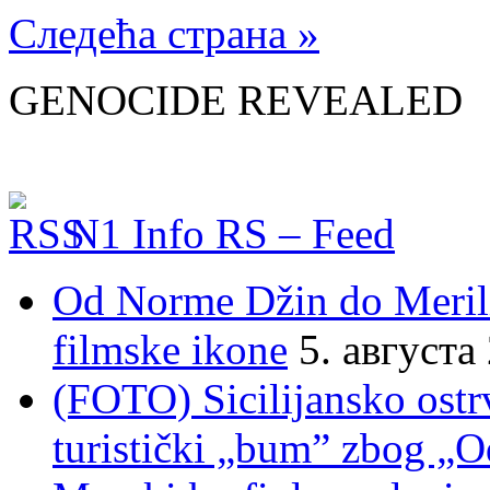
Следећа страна »
GENOCIDE REVEALED
N1 Info RS – Feed
Od Norme Džin do Meril
filmske ikone
5. августа
(FOTO) Sicilijansko ostrv
turistički „bum” zbog „O