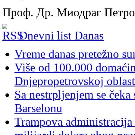
Проф. Др. Миодраг Петр
Dnevni list Danas
Vreme danas pretežno sun
Više od 100.000 domaćins
Dnjepropetrovskoj oblast
Sa nestrpljenjem se čeka
Barselonu
Trampova administracija