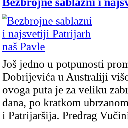
Bezbrojne sablazni i najsv
Još jedno u potpunosti pro
Dobrijevića u Australiji više
ovoga puta je za veliku zabr
dana, po kratkom ubrzanom 
i Patrijaršija. Predrag Vuč