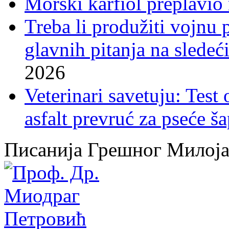
Morski karfiol preplavio
Treba li produžiti vojnu
glavnih pitanja na sledeći
2026
Veterinari savetuju: Test
asfalt prevruć za pseće š
Писанија Грешног Милој