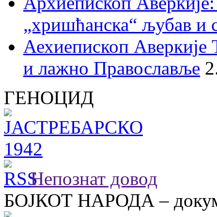
Архиепископ Аверкије:
„хришћанска“ љубав и 
Аехиепископ Аверкије 
и лажно Православље
2
ГЕНОЦИД
Непознат довод
БОЈКОТ НАРОДА – докум