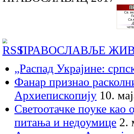
ПРАВОСЛАВЉЕ ЖИВ
„Распад Украјине: српс
Фанар признао раскол
Архиепископију
10. ма
Светоотачке поуке као 
питања и недоумице
2.