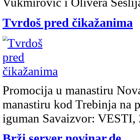
Vukmirović i Olivera Šešlij
Tvrdoš pred čikažanima
Promocija u manastiru Nov
manastiru kod Trebinja na pr
iguman Savaizvor: VESTI,
Brži server novinar.de