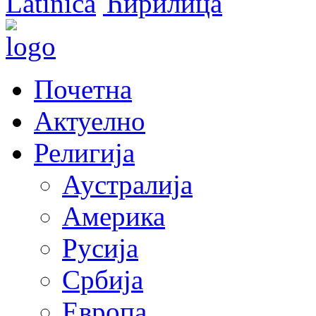
Latinica
Ћирилица
Почетна
Актуелно
Религија
Аустралија
Америка
Русија
Србија
Европа