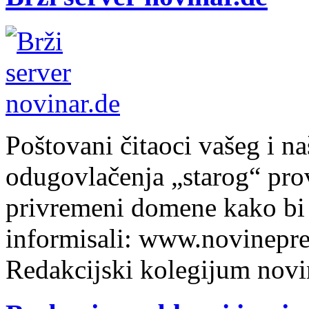
Poštovani čitaoci vašeg i n
odugovlačenja „starog“ prov
privremeni domene kako bi 
informisali: www.novinepre
Redakcijski kolegijum novi